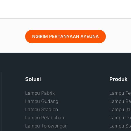
NGIRIM PERTANYAAN AYEUNA
Solusi
Produk
Lampu Pabrik
Lampu Tel
Lampu Gudang
Lampu Ban
Lampu Stadion
Lampu Ja
Lampu Pelabuhan
Lampu Da
Lampu Torowongan
Lampu St