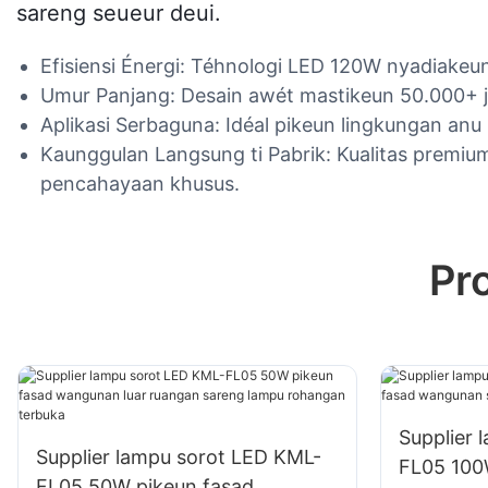
sareng seueur deui.
Efisiensi Énergi: Téhnologi LED 120W nyadiakeu
Umur Panjang: Desain awét mastikeun 50.000+ j
Aplikasi Serbaguna: Idéal pikeun lingkungan anu 
Kaunggulan Langsung ti Pabrik: Kualitas premiu
pencahayaan khusus.
Pr
Supplier 
Supplier lampu sorot LED KML-
FL05 100
FL05 50W pikeun fasad