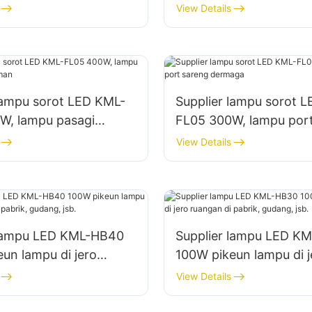
 sareng lampu lokasi
tempat parkir sareng 
View Details
i
panyimpenan
lampu sorot LED KML-
Supplier lampu sorot 
W, lampu pasagi
FL05 300W, lampu por
aman
dermaga
View Details
 lampu LED KML-HB40
Supplier lampu LED K
un lampu di jero
100W pikeun lampu di j
i pabrik, gudang, jsb.
ruangan di pabrik, guda
View Details