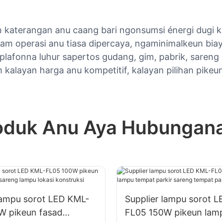
n katerangan anu caang bari ngonsumsi énergi dugi k
am operasi anu tiasa dipercaya, ngaminimalkeun bia
plafonna luhur sapertos gudang, gim, pabrik, sareng 
m kalayan harga anu kompetitif, kalayan pilihan pike
oduk Anu Aya Hubungan
lampu sorot LED KML-
Supplier lampu sorot 
W pikeun fasad
FL05 150W pikeun lam