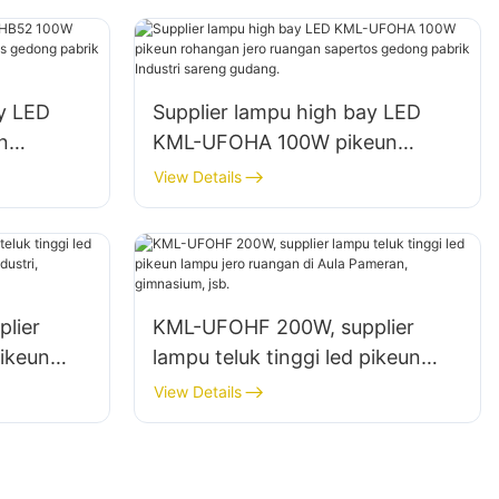
ay LED
Supplier lampu high bay LED
n
KML-UFOHA 100W pikeun
 sapertos
rohangan jero ruangan sapertos
View Details
 sareng
gedong pabrik Industri sareng
gudang.
lier
KML-UFOHF 200W, supplier
pikeun
lampu teluk tinggi led pikeun
pabrik
lampu jero ruangan di Aula
View Details
.
Pameran, gimnasium, jsb.