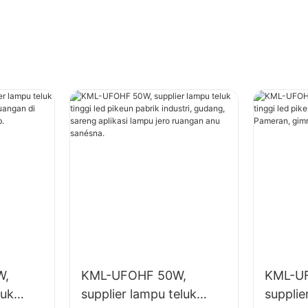
W,
KML-UFOHF 50W,
KML-U
luk
supplier lampu teluk
supplie