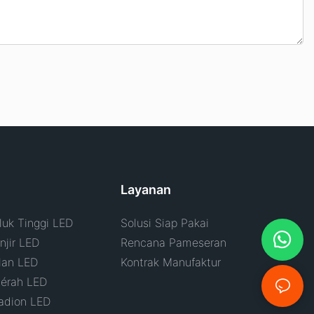
Layanan
uk Tinggi LED
Solusi Siap Pakai
jir LED
Rencana Pameseran
lan LED
Kontrak Manufaktur
érah LED
adion LED