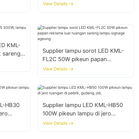
tempat
sareng bencana
View Details
LED KML-
Supplier lampu sorot LED KML-
t sareng
FL2C 50W pikeun papan
reklame luar ruangan sareng
View Details
lampu signage ageung
ML-HB30
Supplier lampu LED KML-HB50
ero
100W pikeun lampu di jero
ng, jsb.
ruangan di pabrik, gudang, jsb.
View Details