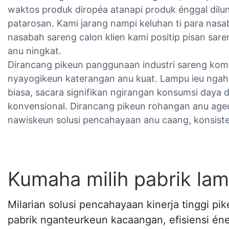
waktos produk diropéa atanapi produk énggal dilu
patarosan. Kami jarang nampi keluhan ti para nasa
nasabah sareng calon klien kami positip pisan sar
anu ningkat.
Dirancang pikeun panggunaan industri sareng komé
nyayogikeun katerangan anu kuat. Lampu ieu ngahas
biasa, sacara signifikan ngirangan konsumsi daya
konvensional. Dirancang pikeun rohangan anu age
nawiskeun solusi pencahayaan anu caang, konsiste
Kumaha milih pabrik lam
Milarian solusi pencahayaan kinerja tinggi p
pabrik nganteurkeun kacaangan, efisiensi éner