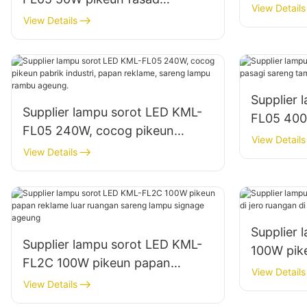
wangunan
View Details
wangunan luar ruangan sareng
View Details
konstruks
lampu rohangan terbuka
Supplier 
Supplier lampu sorot LED KML-
FL05 400
FL05 240W, cocog pikeun
sareng t
View Details
pabrik industri, papan reklame,
View Details
sareng lampu rambu ageung.
Supplier
Supplier lampu sorot LED KML-
100W pike
FL2C 100W pikeun papan
ruangan d
View Details
reklame luar ruangan sareng
View Details
lampu signage ageung