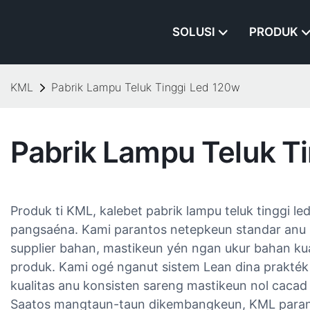
SOLUSI
PRODUK
KML
Pabrik Lampu Teluk Tinggi Led 120w​
Pabrik Lampu Teluk Ti
Produk ti KML, kalebet pabrik lampu teluk tinggi le
pangsaéna. Kami parantos netepkeun standar anu 
supplier bahan, mastikeun yén ngan ukur bahan kua
produk. Kami ogé nganut sistem Lean dina prakt
kualitas anu konsisten sareng mastikeun nol cacad
Saatos mangtaun-taun dikembangkeun, KML paranto