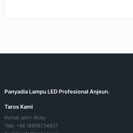
Panyadia Lampu LED Profesional Anjeun.
Taros Kami
Kontak jalmi: Ricky
Telp: +86 18898734807