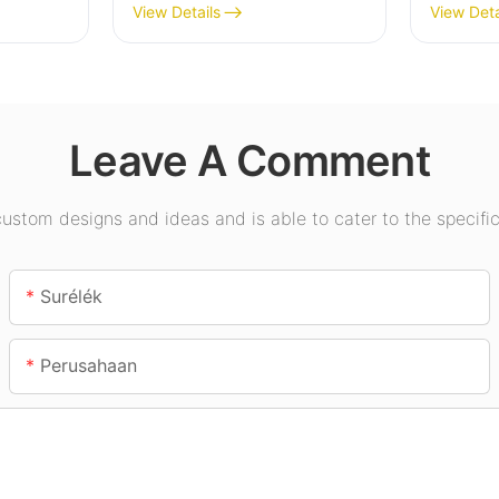
 lampu
tinggi led pikeun pabrik
tinggi 
View Details
View Deta
abrik
industri, gudang, sareng
jero ru
m, jsb.
aplikasi lampu jero
Pamera
ruangan anu sanésna.
jsb.
Leave A Comment
stom designs and ideas and is able to cater to the specific
Surélék
Perusahaan