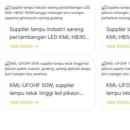
Supplier lampu industri sareng
Supplier 
pertambangan LED KML-HB30
KML-HB50
150W kanggo rohangan jero
rohangan
View Details
View Details
ruangan sapertos gimnasium
bengkel 
sareng gudang.
gudang.
KML-UFOHF 50W, supplier
KML-UFOH
lampu teluk tinggi led pikeun
lampu tel
pabrik industri, gudang, sareng
pabrik in
View Details
View Details
aplikasi lampu jero ruangan anu
aplikasi 
sanésna.
sanésna.