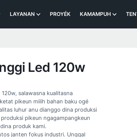
LAYANAN
PROYÉK
KAMAMPUH
TEN
nggi Led 120w​
d 120w​, salawasna kualitasna
ketat pikeun milih bahan baku ogé
litas luhur anu dianggo dina produksi
ék produksi pikeun ngagampangkeun
 dina produk kami.
s janten fokus industri. Unggal