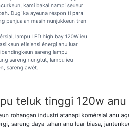
ncurkeun, kami bakal nampi seueur
bah. Dugi ka ayeuna réspon ti para
eng penjualan masih nunjukkeun tren
rsial, lampu LED high bay 120W ieu
ilkeun efisiensi énergi anu luar
 dibandingkeun sareng lampu
ung sareng nungtut, lampu ieu
n, sareng awét.
pu teluk tinggi 120w anu
ikeun rohangan industri atanapi komérsial anu 
gi, sareng daya tahan anu luar biasa, jantenke