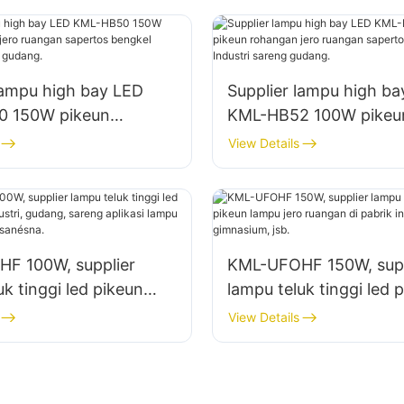
lampu high bay LED
Supplier lampu high b
 150W pikeun
KML-HB52 100W pikeu
 jero ruangan sapertos
rohangan jero ruangan
View Details
perbaikan sareng
gedong pabrik Industri
gudang.
F 100W, supplier
KML-UFOHF 150W, supp
uk tinggi led pikeun
lampu teluk tinggi led 
dustri, gudang, sareng
lampu jero ruangan di 
View Details
lampu jero ruangan anu
industri, gimnasium, jsb