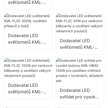
světlometů KML-
osvětlení náměstí a
FL05 240W,
parků
vhodných pro
průmyslové
závody, billboardy
a osvětlení velkých
Dodavatel LED
Dodavatel LED
reklamních cedulí.
světlometů KML-
světlometů KML-
FL05 300W,
FL2C 50W pro
osvětlení přístavů a
venkovní billboardy
​​doků
a osvětlení velkých
reklamních poutačů
Dodavatel LED
Dodavatel LED
světlometů KML-
svítidel pro vysoké
FL2C 100W pro
budovy KML-HB40
venkovní billboardy