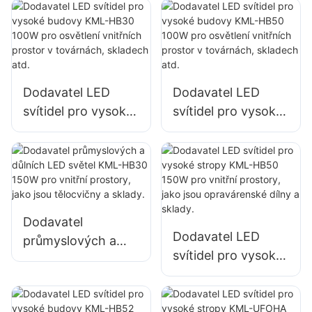
100W pro osvětlení
a osvětlení velkých
vnitřních prostor v
reklamních poutačů
továrnách,
skladech atd.
Dodavatel LED
Dodavatel LED
svítidel pro vysoké
svítidel pro vysoké
budovy KML-HB30
budovy KML-HB50
100W pro osvětlení
100W pro osvětlení
vnitřních prostor v
vnitřních prostor v
továrnách,
továrnách,
skladech atd.
skladech atd.
Dodavatel
Dodavatel LED
průmyslových a
svítidel pro vysoké
důlních LED světel
stropy KML-HB50
KML-HB30 150W
150W pro vnitřní
pro vnitřní
prostory, jako jsou