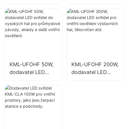
svítidel do
svítidel pro vnitřní
vysokých hal pro
osvětlení
průmyslové
průmyslových
závody, sklady a
závodů, tělocvičen
další vnitřní
atd.
osvětlení.
KML-UFOHF 50W,
KML-UFOHF 200W,
dodavatel LED
dodavatel LED
svítidel do
svítidel pro vnitřní
vysokých hal pro
osvětlení
průmyslové
výstavních hal,
závody, sklady a
tělocvičen atd.
další vnitřní
osvětlení.