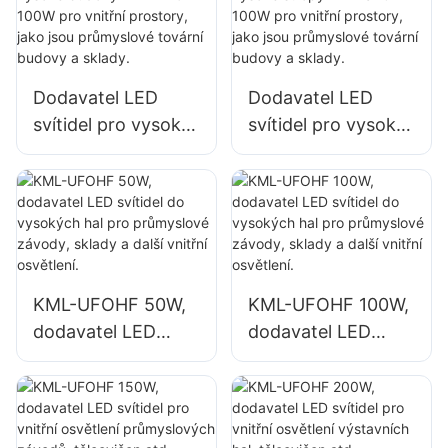
prostory, jako jsou
opravárenské dílny
tělocvičny a sklady.
a sklady.
Dodavatel LED
Dodavatel LED
svítidel pro vysoké
svítidel pro vysoké
budovy KML-HB52
stropy KML-UFOHA
100W pro vnitřní
100W pro vnitřní
prostory, jako jsou
prostory, jako jsou
průmyslové tovární
průmyslové tovární
budovy a sklady.
budovy a sklady.
KML-UFOHF 50W,
KML-UFOHF 100W,
dodavatel LED
dodavatel LED
svítidel do
svítidel do
vysokých hal pro
vysokých hal pro
průmyslové
průmyslové
závody, sklady a
závody, sklady a