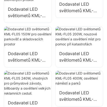
Dodavatel LED
Dodavatel LED
světlometů KML-
světlometů KML-
FL05 100W pro
FL05 50W pro
osvětlení fasád
venkovní fasády
budov a stavenišť
budov a osvětlení
otevřených prostor
Dodavatel LED
Dodavatel LED
světlometů KML-
světlometů KML-
FL05 150W pro
FL05 200W,
osvětlení parkovišť
nouzové osvětlení
a skladovacích
a osvětlení míst pro
prostor
pomoc při
katastrofách
Dodavatel LED
světlometů KML-
Dodavatel LED
FL05 400W,