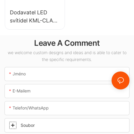
Dodavatel LED
svítidel KML-CLA
100W pro vnitřní
prostory, jako jsou
Leave A Comment
čerpací stanice a
podchody.
we welcome custom designs and ideas and is able to cater to
the specific requirements.
Jméno
E-Mailem
Telefon/whatsApp
Soubor