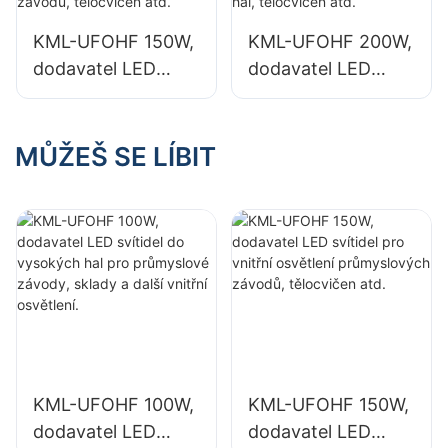
další vnitřní
další vnitřní
KML-UFOHF 150W,
KML-UFOHF 200W,
osvětlení.
osvětlení.
dodavatel LED
dodavatel LED
svítidel pro vnitřní
svítidel pro vnitřní
osvětlení
osvětlení
průmyslových
výstavních hal,
MŮŽEŠ SE LÍBIT
závodů, tělocvičen
tělocvičen atd.
atd.
KML-UFOHF 100W,
KML-UFOHF 150W,
dodavatel LED
dodavatel LED