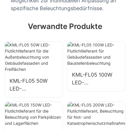
Möglichkeit zur individuellen Anpassung an
spezifische Beleuchtungsbedürfnisse.
Verwandte Produkte
KML-FL05 100W
KML-FL05 50W
LED-
LED-
Flutlichtlieferant für
Flutlichtlieferant für
Gebäudefassaden
die
und
Außenbeleuchtung
Baustellenbeleucht
von
ung
Gebäudefassaden