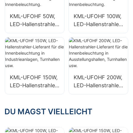
KML-UFOHF 50W,
KML-UFOHF 100W,
LED-Hallenstrahler-
LED-Hallenstrahler-
Lieferant für
Lieferant für
Industrieanlagen,
Industrieanlagen,
Lagerhallen und
Lagerhallen und
andere
andere
Anwendungen der
Anwendungen der
Innenbeleuchtung.
Innenbeleuchtung.
KML-UFOHF 150W,
KML-UFOHF 200W,
LED-Hallenstrahler-
LED-Hallenstrahler-
Lieferant für die
Lieferant für die
Innenbeleuchtung
Innenbeleuchtung
in Industrieanlagen,
in
DU MAGST VIELLEICHT
Turnhallen usw.
Ausstellungshallen,
Turnhallen usw.