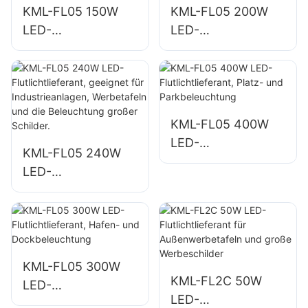
KML-FL05 150W
KML-FL05 200W
und Freiflächen
LED-
LED-
Flutlichtlieferant für
Flutlichtlieferant,
die Beleuchtung
Beleuchtung für
von Parkplätzen
Not- und
und Lagerflächen
Katastrophenschut
zmaßnahmen
KML-FL05 400W
LED-
KML-FL05 240W
Flutlichtlieferant,
LED-
Platz- und
Flutlichtlieferant,
Parkbeleuchtung
geeignet für
Industrieanlagen,
Werbetafeln und
die Beleuchtung
KML-FL05 300W
KML-FL2C 50W
großer Schilder.
LED-
LED-
Flutlichtlieferant,