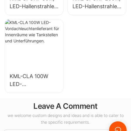
LED-Hallenstrahler-
LED-Hallenstrahler-
Lieferant für
Lieferant für die
Industrieanlagen,
Innenbeleuchtung
Lagerhallen und
in
andere
Ausstellungshallen,
Anwendungen der
Turnhallen usw.
Innenbeleuchtung.
KML-CLA 100W
LED-
Vordachleuchtenlie
ferant für
Leave A Comment
Innenräume wie
Tankstellen und
we welcome custom designs and ideas and is able to cater to
the specific requirements.
Unterführungen.