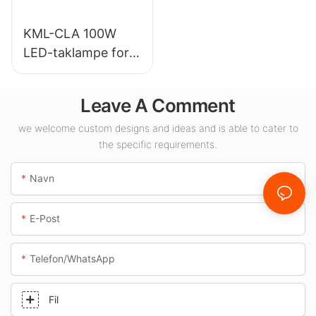
KML-CLA 100W
LED-taklampe for
innendørsområder
som
Leave A Comment
bensinstasjoner og
underganger.
we welcome custom designs and ideas and is able to cater to
the specific requirements.
Navn
E-Post
Telefon/whatsApp
Fil