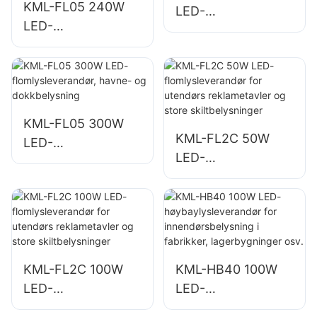
KML-FL05 240W
LED-
LED-
flomlysleverandør,
flomlysleverandør,
torg- og
egnet for
parkbelysning
industrianlegg,
reklametavler og
store
KML-FL05 300W
KML-FL2C 50W
skiltbelysning.
LED-
LED-
flomlysleverandør,
flomlysleverandør
havne- og
for utendørs
dokkbelysning
reklametavler og
store
skiltbelysninger
KML-FL2C 100W
KML-HB40 100W
LED-
LED-
flomlysleverandør
høybaylysleverand