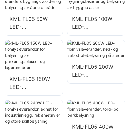
KML-FL05 50W
KML-FL05 100W
LED-
LED-
flomlysleverandør
flomlysleverandør
for utendørs
for
bygningsfasader
bygningsfasader
og belysning av
og belysning av
åpne områder
byggeplasser
KML-FL05 200W
LED-
KML-FL05 150W
flomlysleverandør,
LED-
nød- og
flomlysleverandør
katastrofebelysnin
for belysning av
g på steder
parkeringsplasser
og lagerområder
KML-FL05 400W