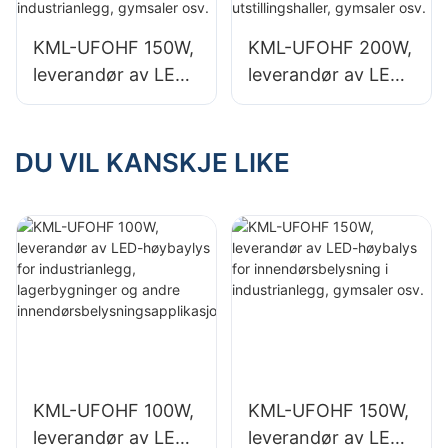
innendørsbelysning
innendørsbelysning
KML-UFOHF 150W,
KML-UFOHF 200W,
sapplikasjoner.
sapplikasjoner.
leverandør av LED-
leverandør av LED-
høybalys for
høybalys for
innendørsbelysning
innendørsbelysning
i industrianlegg,
i utstillingshaller,
DU VIL KANSKJE LIKE
gymsaler osv.
gymsaler osv.
KML-UFOHF 100W,
KML-UFOHF 150W,
leverandør av LED-
leverandør av LED-