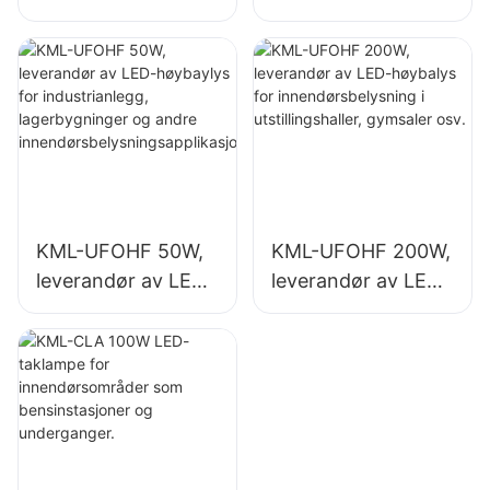
høybaylys for
høybalys for
industrianlegg,
innendørsbelysning
lagerbygninger og
i industrianlegg,
andre
gymsaler osv.
innendørsbelysning
sapplikasjoner.
KML-UFOHF 50W,
KML-UFOHF 200W,
leverandør av LED-
leverandør av LED-
høybaylys for
høybalys for
industrianlegg,
innendørsbelysning
lagerbygninger og
i utstillingshaller,
andre
gymsaler osv.
innendørsbelysning
sapplikasjoner.