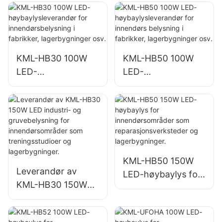
for utendørs
ør for
reklametavler og
innendørsbelysning
store
i fabrikker,
skiltbelysninger
lagerbygninger osv.
KML-HB30 100W
KML-HB50 100W
LED-
LED-
høybaylysleverand
høybaylysleverand
ør for
ør for innendørs
innendørsbelysning
belysning i
i fabrikker,
fabrikker,
lagerbygninger osv.
lagerbygninger osv.
KML-HB50 150W
Leverandør av
LED-høybaylys for
KML-HB30 150W
innendørsområder
LED industri- og
som
gruvebelysning for
reparasjonsverkste