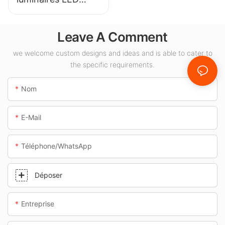
KML-CLA 100W
pour espaces
Leave A Comment
intérieurs tels que
les stations-service
we welcome custom designs and ideas and is able to cater to
the specific requirements.
et les passages
souterrains.
Nom
E-Mail
Téléphone/WhatsApp
Déposer
Entreprise