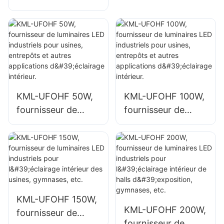
industriels de 100
luminaires LED
W pour espaces
industriels de
intérieurs tels que
grande hauteur de
bâtiments d'usines
100 W pour
et entrepôts.
espaces intérieurs
tels que les
bâtiments d'usines
KML-UFOHF 50W,
KML-UFOHF 100W,
et les entrepôts.
fournisseur de
fournisseur de
luminaires LED
luminaires LED
industriels pour
industriels pour
usines, entrepôts
usines, entrepôts
et autres
et autres
applications
applications
d'éclairage
d'éclairage
KML-UFOHF 150W,
intérieur.
intérieur.
KML-UFOHF 200W,
fournisseur de
fournisseur de