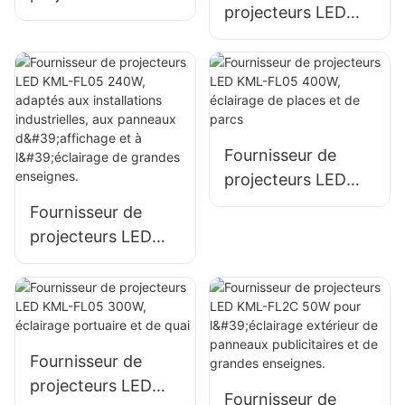
projecteurs LED
KML-FL05 150W
KML-FL05 200W,
pour l'éclairage de
éclairage d'urgence
parkings et d'aires
et de sites de
de stockage
secours en cas de
catastrophe
Fournisseur de
projecteurs LED
KML-FL05 400W,
Fournisseur de
éclairage de places
projecteurs LED
et de parcs
KML-FL05 240W,
adaptés aux
installations
industrielles, aux
panneaux
Fournisseur de
d'affichage et à
projecteurs LED
Fournisseur de