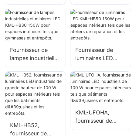
KML-HB30 100W
KML-HB50 100W
pour l'éclairage
pour l'éclairage
intérieur d'usines,
intérieur d'usines,
d'entrepôts, etc.
d'entrepôts, etc.
Fournisseur de
Fournisseur de
lampes industrielles
luminaires LED
et minières LED
KML-HB50 150W
KML-HB30 150W
pour espaces
pour espaces
intérieurs tels que
intérieurs tels que
les ateliers de
gymnases et
réparation et les
entrepôts.
entrepôts.
KML-UFOHA,
fournisseur de
KML-HB52,
luminaires LED
fournisseur de