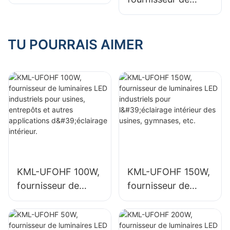
luminaires LED
luminaires LED
industriels pour
industriels pour
l'éclairage intérieur
l'éclairage intérieur
TU POURRAIS AIMER
des usines,
de halls
gymnases, etc.
d'exposition,
gymnases, etc.
KML-UFOHF 100W,
KML-UFOHF 150W,
fournisseur de
fournisseur de
luminaires LED
luminaires LED
industriels pour
industriels pour
usines, entrepôts
l'éclairage intérieur