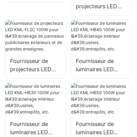
l'éclairage de
KML-FL05 300W,
projecteurs LED
grandes enseignes.
éclairage portuaire
KML-FL2C 50W
et de quai
pour l'éclairage
extérieur de
panneaux
publicitaires et de
grandes enseignes.
Fournisseur de
Fournisseur de
projecteurs LED
luminaires LED
KML-FL2C 100W
KML-HB40 100W
pour l'éclairage de
pour l'éclairage
panneaux
intérieur d'usines,
publicitaires
d'entrepôts, etc.
extérieurs et de
grandes enseignes.
Fournisseur de
Fournisseur de
luminaires LED
luminaires LED