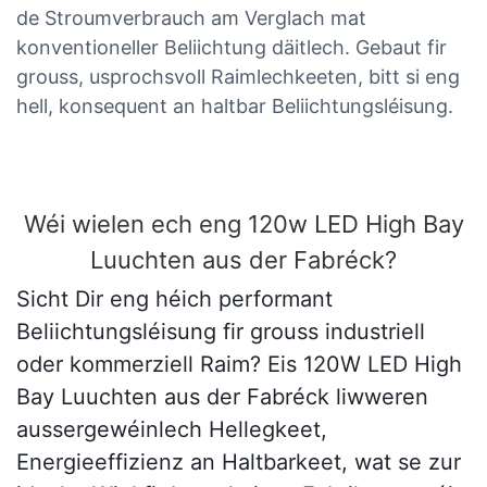
de Stroumverbrauch am Verglach mat
konventioneller Beliichtung däitlech. Gebaut fir
grouss, usprochsvoll Raimlechkeeten, bitt si eng
hell, konsequent an haltbar Beliichtungsléisung.
Wéi wielen ech eng 120w LED High Bay
Luuchten aus der Fabréck?
Sicht Dir eng héich performant
Beliichtungsléisung fir grouss industriell
oder kommerziell Raim? Eis 120W LED High
Bay Luuchten aus der Fabréck liwweren
aussergewéinlech Hellegkeet,
Energieeffizienz an Haltbarkeet, wat se zur