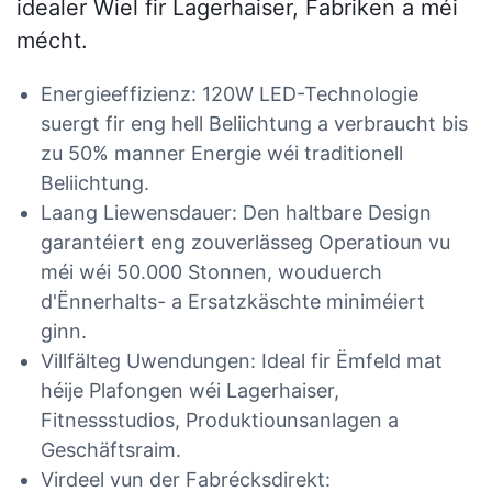
idealer Wiel fir Lagerhaiser, Fabriken a méi
mécht.
Energieeffizienz: 120W LED-Technologie
suergt fir eng hell Beliichtung a verbraucht bis
zu 50% manner Energie wéi traditionell
Beliichtung.
Laang Liewensdauer: Den haltbare Design
garantéiert eng zouverlässeg Operatioun vu
méi wéi 50.000 Stonnen, wouduerch
d'Ënnerhalts- a Ersatzkäschte miniméiert
ginn.
Villfälteg Uwendungen: Ideal fir Ëmfeld mat
héije Plafongen wéi Lagerhaiser,
Fitnessstudios, Produktiounsanlagen a
Geschäftsraim.
Virdeel vun der Fabrécksdirekt: