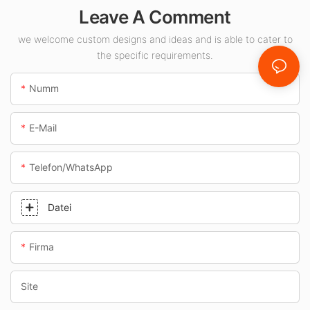
-Liwwerant fir
Leave A Comment
Indoor-Raum wéi
Tankstellen an
we welcome custom designs and ideas and is able to cater to
the specific requirements.
Ënnerféierungen.
Numm
E-Mail
Telefon/WhatsApp
Datei
Firma
Site