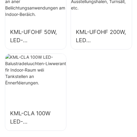
Beliichtungsanwen
Turnsäll, etc.
dungen am Indoor-
Beräich.
KML-UFOHF 50W,
KML-UFOHF 200W,
LED-
LED
Héichbuchtluuchte
Héichbuchtluuchte
n-Liwwerant fir
n-Liwwerant fir
Industrieanlagen,
Indoorbeliichtung
Lagerhaiser an
an
aner
Ausstellungshalen,
Beliichtungsanwen
Turnsäll, etc.
dungen am Indoor-
Beräich.
KML-CLA 100W
LED-
Balustradeluuchten