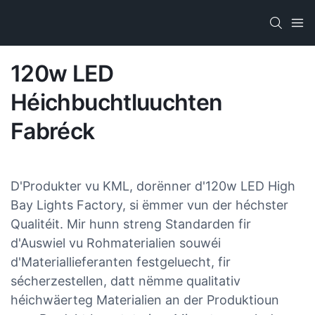
120w LED
Héichbuchtluuchten
Fabréck
D'Produkter vu KML, dorënner d'120w LED High
Bay Lights Factory, si ëmmer vun der héchster
Qualitéit. Mir hunn streng Standarden fir
d'Auswiel vu Rohmaterialien souwéi
d'Materiallieferanten festgeluecht, fir
sécherzestellen, datt nëmme qualitativ
héichwäerteg Materialien an der Produktioun