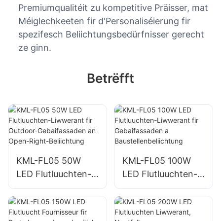
Premiumqualitéit zu kompetitive Präisser, mat
Méiglechkeeten fir d'Personaliséierung fir
spezifesch Beliichtungsbedürfnisser gerecht
ze ginn.
Betrëfft
KML-FL05 50W
KML-FL05 100W
LED Flutluuchten-
LED Flutluuchten-
Liwwerant fir
Liwwerant fir
Outdoor-
Gebaifassaden a
Gebaifassaden an
Baustellenbeliichtu