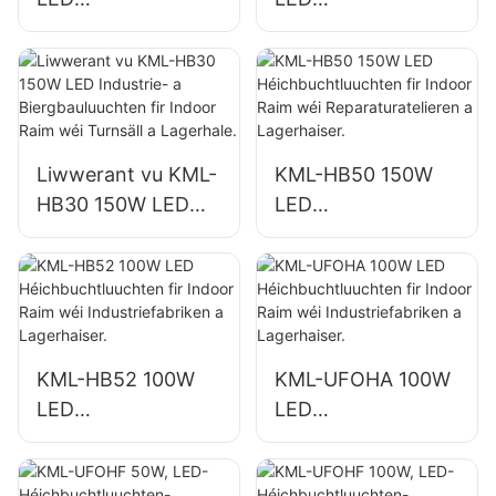
Héichbuchtluuchte
Héichbuchtluuchte
n fir d'Beliichtung
n fir d'Beliichtung
vun Indoor Raim a
vun Indoor Raim a
Fabriken,
Fabriken,
Lagerhaiser, etc.
Lagerhaiser, etc.
Liwwerant vu KML-
KML-HB50 150W
HB30 150W LED
LED
Industrie- a
Héichbuchtluuchte
Biergbauluuchten
n fir Indoor Raim
fir Indoor Raim wéi
wéi
Turnsäll a
Reparaturatelieren
Lagerhale.
a Lagerhaiser.
KML-HB52 100W
KML-UFOHA 100W
LED
LED
Héichbuchtluuchte
Héichbuchtluuchte
n fir Indoor Raim
n fir Indoor Raim