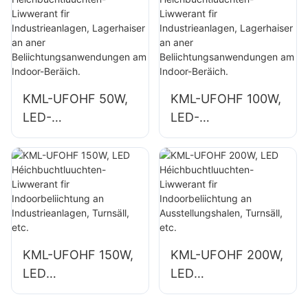
wéi
wéi
Industriefabriken a
Industriefabriken a
Lagerhaiser.
Lagerhaiser.
KML-UFOHF 50W,
KML-UFOHF 100W,
LED-
LED-
Héichbuchtluuchte
Héichbuchtluuchte
n-Liwwerant fir
n-Liwwerant fir
Industrieanlagen,
Industrieanlagen,
Lagerhaiser an
Lagerhaiser an
aner
aner
Beliichtungsanwen
Beliichtungsanwen
dungen am Indoor-
dungen am Indoor-
KML-UFOHF 150W,
KML-UFOHF 200W,
Beräich.
Beräich.
LED
LED
Héichbuchtluuchte
Héichbuchtluuchte