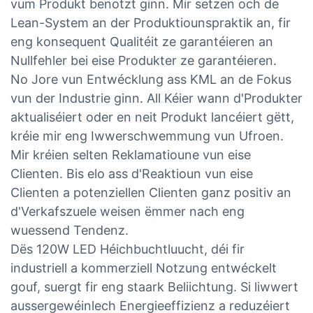
vum Produkt benotzt ginn. Mir setzen och de
Lean-System an der Produktiounspraktik an, fir
eng konsequent Qualitéit ze garantéieren an
Nullfehler bei eise Produkter ze garantéieren.
No Jore vun Entwécklung ass KML an de Fokus
vun der Industrie ginn. All Kéier wann d'Produkter
aktualiséiert oder en neit Produkt lancéiert gëtt,
kréie mir eng Iwwerschwemmung vun Ufroen.
Mir kréien selten Reklamatioune vun eise
Clienten. Bis elo ass d'Reaktioun vun eise
Clienten a potenziellen Clienten ganz positiv an
d'Verkafszuele weisen ëmmer nach eng
wuessend Tendenz.
Dës 120W LED Héichbuchtluucht, déi fir
industriell a kommerziell Notzung entwéckelt
gouf, suergt fir eng staark Beliichtung. Si liwwert
aussergewéinlech Energieeffizienz a reduzéiert