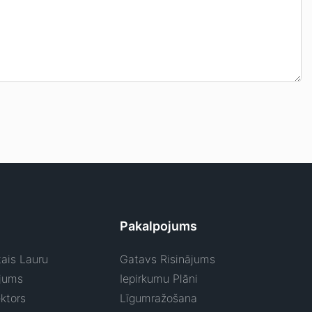
Pakalpojums
ais Lauru
Gatavs Risinājums
jums
Iepirkumu Plāni
ktors
Līgumražošana