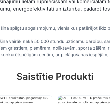
isinājumu lielām rūpnieciskām vai komerciālām
umu, energoefektivitāti un izturību, padarot tos
ina spilgtu apgaismojumu, vienlaikus patērējot līdz 
drošina vairāk nekā 50 000 stundu uzticamu darbību,
stiem griestiem, piemēram, noliktavām, sporta zālēm
r konkurētspējīgām cenām, ar pielāgošanas iespējām, 
Saistītie Produkti