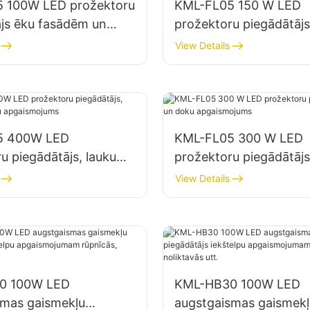
 100W LED prožektoru
KML-FL05 150 W LED
ājs ēku fasādēm un
prožektoru piegādātājs
mu apgaismojumam
autostāvvietu un nolik
View Details
apgaismojumam
5 400W LED
KML-FL05 300 W LED
u piegādātājs, laukumu
prožektoru piegādātājs
 apgaismojums
doku apgaismojums
View Details
0 100W LED
KML-HB30 100W LED
smas gaismekļu
augstgaismas gaismekļ