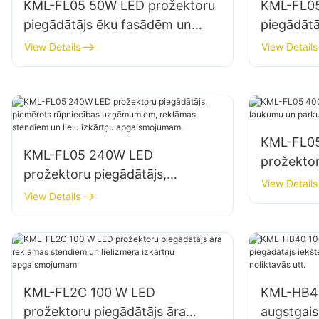
KML-FL05 50W LED prožektoru
KML-FL05
piegādātājs ēku fasādēm un
piegādāt
atklātas telpas apgaismojumam
būvlauku
View Details
View Details
KML-FL0
KML-FL05 240W LED
prožektor
prožektoru piegādātājs,
un parku
View Details
piemērots rūpniecības
View Details
uzņēmumiem, reklāmas
stendiem un lielu izkārtņu
apgaismojumam.
KML-FL2C 100 W LED
KML-HB4
prožektoru piegādātājs āra
augstgai