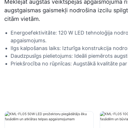
Meklējat augstas veiktspējas apgaismojuma r
augstgaismas gaismekļi nodrošina izcilu spilgt
citām vietām.
Energoefektivitāte: 120 W LED tehnoloģija nodroš
apgaismojums.
Ilgs kalpošanas laiks: Izturīga konstrukcija no
Daudzpusīgs pielietojums: Ideāli piemērots aug
Priekšrocība no rūpnīcas: Augstākā kvalitāte pa