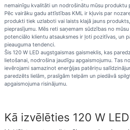
nemainīgu kvalitāti un nodrošinātu mūsu produktu 
Pēc vairāku gadu attīstības KML ir kļuvis par nozar
produkti tiek uzlaboti vai laists klajā jauns produk
pieprasījumu. Mēs reti saņemam sūdzības no mūsu k
potenciālo klientu atsauksmes ir ļoti pozitīvas, un
pieauguma tendenci.
Šis 120 W LED augstgaismas gaismeklis, kas paredz
lietošanai, nodrošina jaudīgu apgaismojumu. Tas nod
ievērojami samazinot enerģijas patēriņu salīdzināj
paredzēts lielām, prasīgām telpām un piedāvā spilgt
apgaismojuma risinājumu.
Kā izvēlēties 120 W LE