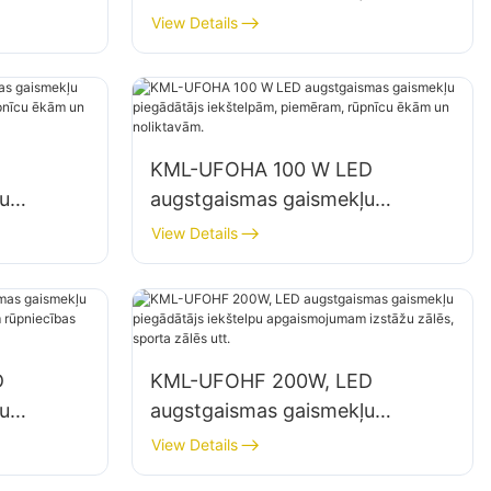
piegādātājs iekštelpu
View Details
ās,
apgaismojumam rūpnīcās,
noliktavās utt.
KML-UFOHA 100 W LED
u
augstgaismas gaismekļu
,
piegādātājs iekštelpām,
View Details
ām un
piemēram, rūpnīcu ēkām un
noliktavām.
D
KML-UFOHF 200W, LED
u
augstgaismas gaismekļu
piegādātājs iekštelpu
View Details
cības
apgaismojumam izstāžu zālēs,