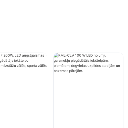
ēs utt.
sporta zālēs utt.