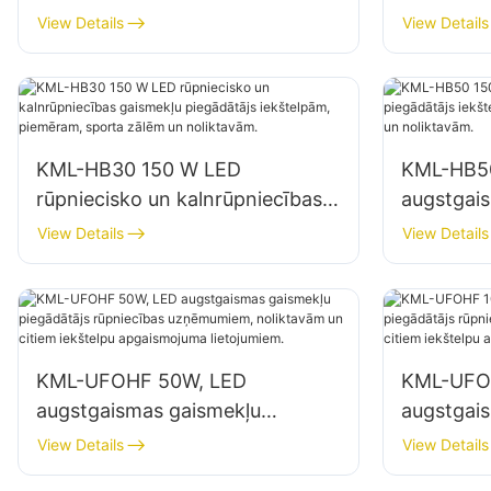
reklāmas stendiem un lielizmēra
piegādātā
View Details
View Details
izkārtņu apgaismojumam
apgaismo
noliktavās
KML-HB30 150 W LED
KML-HB5
rūpniecisko un kalnrūpniecības
augstgai
gaismekļu piegādātājs
piegādātā
View Details
View Details
iekštelpām, piemēram, sporta
piemēram
zālēm un noliktavām.
noliktavā
KML-UFOHF 50W, LED
KML-UFO
augstgaismas gaismekļu
augstgai
piegādātājs rūpniecības
piegādātā
View Details
View Details
uzņēmumiem, noliktavām un
uzņēmumi