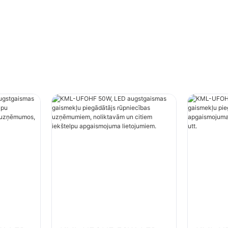
kštelpu apgaismojuma
uzņēmumos, sporta zāl
em.