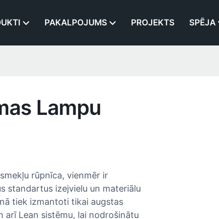
UKTI
PAKALPOJUMS
PROJEKTS
SPĒJA
smas Lampu
smekļu rūpnīca, vienmēr ir
s standartus izejvielu un materiālu
nā tiek izmantoti tikai augstas
 arī Lean sistēmu, lai nodrošinātu