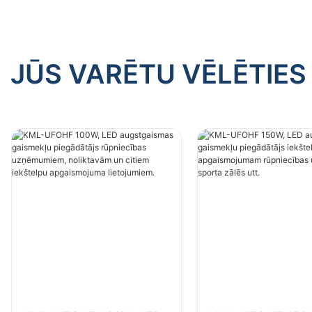
citiem iekštelpu apgaismojuma
citiem ie
lietojumiem.
lietojumi
JŪS VARĒTU VĒLĒTIES