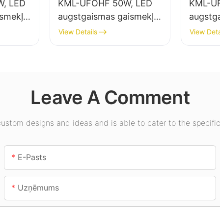
, LED
KML-UFOHF 50W, LED
KML-U
ismekļu
augstgaismas gaismekļu
augstg
elpu
piegādātājs rūpniecības
piegādā
View Details
View Deta
uzņēmumiem,
apgais
ēmumos,
noliktavām un citiem
zālēs, 
iekštelpu apgaismojuma
lietojumiem.
Leave A Comment
stom designs and ideas and is able to cater to the specific
E-Pasts
Uzņēmums