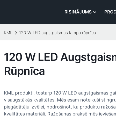
RISINĀJUMS
PROD
KML
120 W LED augstgaismas lampu rūpnīca
120 W LED Augstgai
Rūpnīca
KML produkti, tostarp 120 W LED augstgaismas gai
visaugstākās kvalitātes. Mēs esam noteikuši stingru
piegādātāju izvēlei, nodrošinot, ka produktu ražoša
kvalitātes materiāli. Ražošanas praksē mēs ieviešam