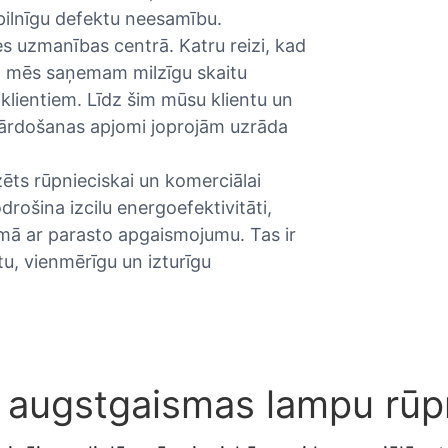
pilnīgu defektu neesamību.
es uzmanības centrā. Katru reizi, kad
ts, mēs saņemam milzīgu skaitu
lientiem. Līdz šim mūsu klientu un
 pārdošanas apjomi joprojām uzrāda
ēts rūpnieciskai un komerciālai
rošina izcilu energoefektivitāti,
umā ar parasto apgaismojumu. Tas ir
u, vienmērīgu un izturīgu
D augstgaismas lampu rūp