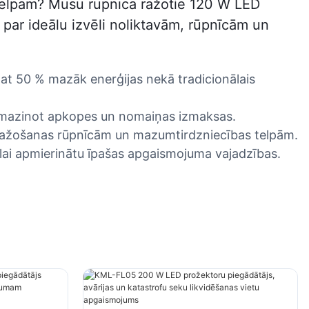
 telpām? Mūsu rūpnīcā ražotie 120 W LED
 par ideālu izvēli noliktavām, rūpnīcām un
pat 50 % mazāk enerģijas nekā tradicionālais
 samazinot apkopes un nomaiņas izmaksas.
, ražošanas rūpnīcām un mazumtirdzniecības telpām.
lai apmierinātu īpašas apgaismojuma vajadzības.