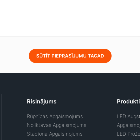
SŪTĪT PIEPRASĪJUMU TAGAD
Risinājums
Produkti
Rūpnīcas Apgaismojums
LED Augst
Noliktavas Apgaismojums
Apgaismo
Stadiona Apgaismojums
LED Prože