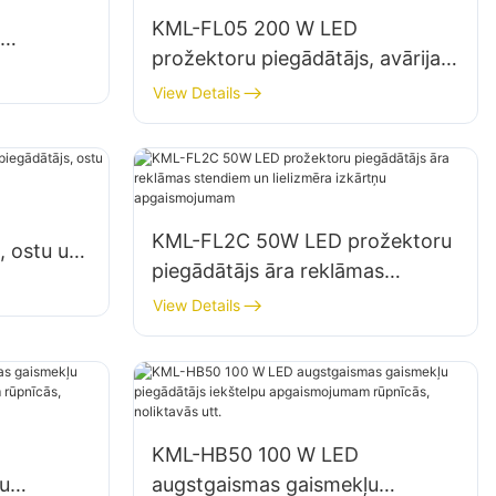
KML-FL05 200 W LED
prožektoru piegādātājs, avārijas
tavu
un katastrofu seku likvidēšanas
View Details
vietu apgaismojums
KML-FL2C 50W LED prožektoru
, ostu un
piegādātājs āra reklāmas
stendiem un lielizmēra izkārtņu
View Details
apgaismojumam
KML-HB50 100 W LED
u
augstgaismas gaismekļu