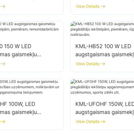
js iekštelpu
piegādātājs iekštelpu
View Details
jumam rūpnīcās,
apgaismojumam rūpnīc
 utt.
noliktavās utt.
0 150 W LED
KML-HB52 100 W LED
smas gaismekļu
augstgaismas gaismekļ
js iekštelpām,
piegādātājs iekštelpām
View Details
, remontdarbnīcām un
piemēram, rūpnīcu ēk
m.
noliktavām.
HF 100W, LED
KML-UFOHF 150W, LE
smas gaismekļu
augstgaismas gaismekļ
js rūpniecības
piegādātājs iekštelpu
View Details
em, noliktavām un
apgaismojumam rūpnie