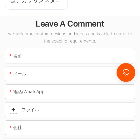
は、ガソリンスタン
ドや地下道などの屋
内スペース向けの
Leave A Comment
LED キャノピー ラ
イト サプライヤーで
we welcome custom designs and ideas and is able to cater to
the specific requirements.
す。
名前
メール
電話/WhatsApp
ファイル
会社