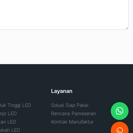
Layanan
uk Tinggi LED
Solusi Siap Pakai
jir LED
Rencana Pameseran
lan LED
Kontrak Manufaktur
érah LED