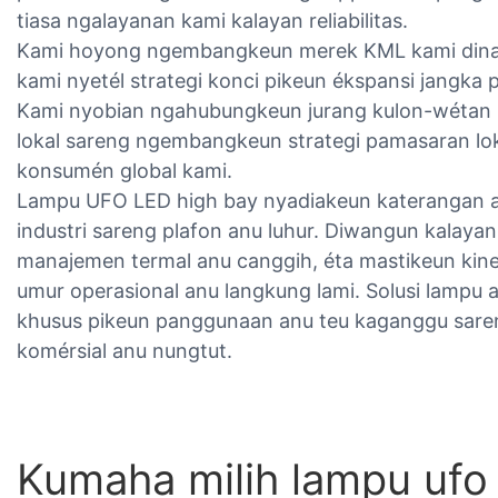
tiasa ngalayanan kami kalayan reliabilitas.
Kami hoyong ngembangkeun merek KML kami dina l
kami nyetél strategi konci pikeun ékspansi jangka
Kami nyobian ngahubungkeun jurang kulon-wétan p
lokal sareng ngembangkeun strategi pamasaran loka
konsumén global kami.
Lampu UFO LED high bay nyadiakeun katerangan an
industri sareng plafon anu luhur. Diwangun kalayan
manajemen termal anu canggih, éta mastikeun kine
umur operasional anu langkung lami. Solusi lampu 
khusus pikeun panggunaan anu teu kaganggu sareng
komérsial anu nungtut.
Kumaha milih lampu ufo 