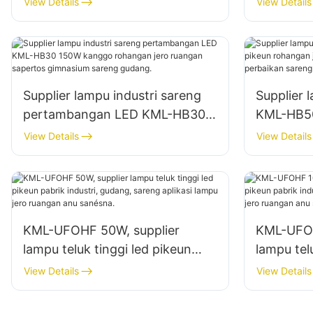
View Details
View Details
ruangan
Supplier lampu industri sareng
Supplier 
pertambangan LED KML-HB30
KML-HB50
150W kanggo rohangan jero
rohangan
View Details
View Details
ruangan sapertos gimnasium
bengkel 
sareng gudang.
gudang.
KML-UFOHF 50W, supplier
KML-UFOH
lampu teluk tinggi led pikeun
lampu tel
pabrik industri, gudang, sareng
pabrik in
View Details
View Details
aplikasi lampu jero ruangan anu
aplikasi 
sanésna.
sanésna.