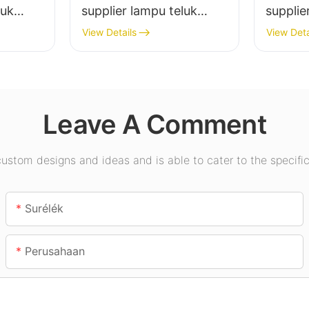
luk
supplier lampu teluk
supplie
 lampu
tinggi led pikeun pabrik
tinggi 
View Details
View Deta
abrik
industri, gudang, sareng
jero ru
m, jsb.
aplikasi lampu jero
Pamera
ruangan anu sanésna.
jsb.
Leave A Comment
stom designs and ideas and is able to cater to the specific
Surélék
Perusahaan