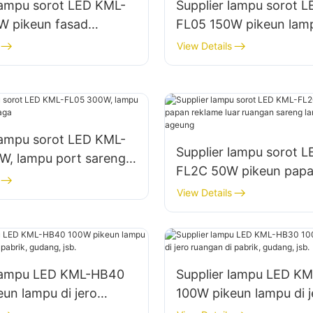
lampu sorot LED KML-
Supplier lampu sorot 
W pikeun fasad
FL05 150W pikeun lam
 sareng lampu lokasi
tempat parkir sareng 
View Details
i
panyimpenan
lampu sorot LED KML-
Supplier lampu sorot 
W, lampu port sareng
FL2C 50W pikeun pap
reklame luar ruangan 
View Details
lampu signage ageung
 lampu LED KML-HB40
Supplier lampu LED K
un lampu di jero
100W pikeun lampu di j
i pabrik, gudang, jsb.
ruangan di pabrik, guda