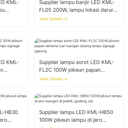
LED KML-
Supplier lampu banjir LED KML-
pu
FL05 200W, lampu lokasi darurat
tempat
sareng bencana
View Details
LED KML-
Supplier lampu sorot LED KML-
an
FL2C 100W pikeun papan
sareng
reklame luar ruangan sareng
View Details
lampu signage ageung
ML-HB30
Supplier lampu LED KML-HB50
ero
100W pikeun lampu di jero
ng, jsb.
ruangan di pabrik, gudang, jsb.