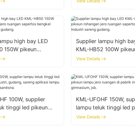
View Details
lampu high bay LED
Supplier lampu high b
 150W pikeun
KML-HB52 100W pikeu
 jero ruangan sapertos
rohangan jero ruangan
View Details
perbaikan sareng
gedong pabrik Industri
gudang.
F 100W, supplier
KML-UFOHF 150W, supp
uk tinggi led pikeun
lampu teluk tinggi led 
dustri, gudang, sareng
lampu jero ruangan di 
View Details
lampu jero ruangan anu
industri, gimnasium, jsb