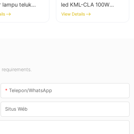
r lampu teluk
led KML-CLA 100W
led pikeun lampu
pikeun rohangan jero
ils
View Details
angan di Aula
ruangan sapertos pom
n, gimnasium,
bensin sareng jalan
bawah tanah.
 requirements.
Telepon/whatsApp
Situs Wéb