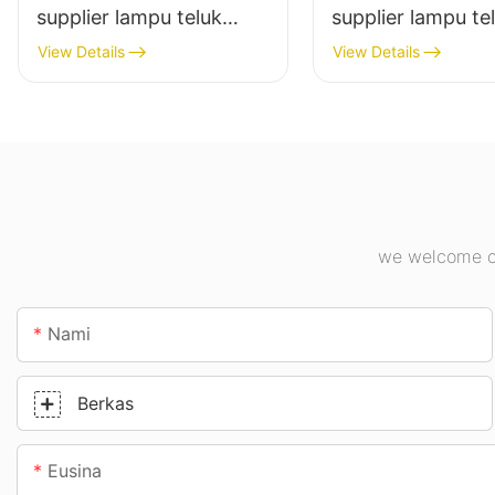
supplier lampu teluk
supplier lampu te
tinggi led pikeun pabrik
tinggi led pikeun
View Details
View Details
industri, gudang, sareng
jero ruangan di p
aplikasi lampu jero
industri, gimnasiu
ruangan anu sanésna.
we welcome cu
Nami
Berkas
Eusina