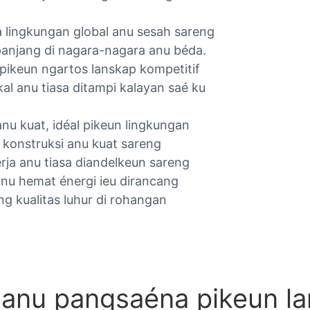
ingkungan global anu sesah sareng
 panjang di nagara-nagara anu béda.
ikeun ngartos lanskap kompetitif
l anu tiasa ditampi kalayan saé ku
u kuat, idéal pikeun lingkungan
 konstruksi anu kuat sareng
rja anu tiasa diandelkeun sareng
anu hemat énergi ieu dirancang
 kualitas luhur di rohangan
anu pangsaéna pikeun la