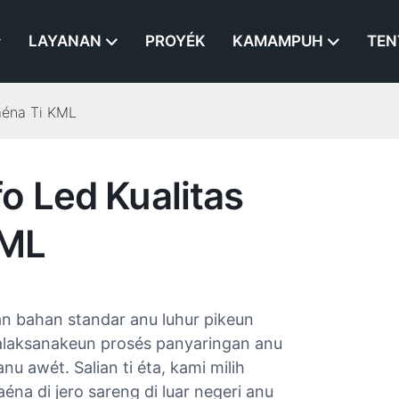
LAYANAN
PROYÉK
KAMAMPUH
TEN
aéna Ti KML
o Led Kualitas
KML
 bahan standar anu luhur pikeun
galaksanakeun prosés panyaringan anu
u awét. Salian ti éta, kami milih
na di jero sareng di luar negeri anu