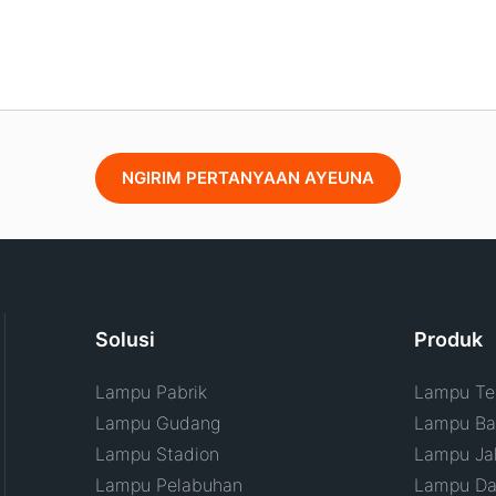
NGIRIM PERTANYAAN AYEUNA
Solusi
Produk
Lampu Pabrik
Lampu Tel
Lampu Gudang
Lampu Ban
Lampu Stadion
Lampu Ja
Lampu Pelabuhan
Lampu Da