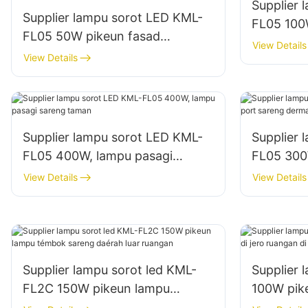
Supplier 
Supplier lampu sorot LED KML-
FL05 100
FL05 50W pikeun fasad
wangunan
View Details
wangunan luar ruangan sareng
View Details
konstruks
lampu rohangan terbuka
Supplier lampu sorot LED KML-
Supplier 
FL05 400W, lampu pasagi
FL05 300
sareng taman
dermaga
View Details
View Details
Supplier lampu sorot led KML-
Supplier
FL2C 150W pikeun lampu
100W pike
témbok sareng daérah luar
ruangan d