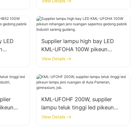
View Details
ay LED
Supplier lampu high bay LED
n
KML-UFOHA 100W pikeun
 sapertos
rohangan jero ruangan sapertos
View Details
 sareng
gedong pabrik Industri sareng
gudang.
lier
KML-UFOHF 200W, supplier
pikeun
lampu teluk tinggi led pikeun
pabrik
lampu jero ruangan di Aula
View Details
.
Pameran, gimnasium, jsb.