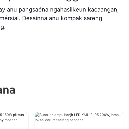
 bay anu pangsaéna ngahasilkeun kacaangan,
 komérsial. Desainna anu kompak sareng
ng.
ana