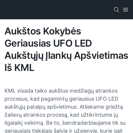
Aukštos Kokybės
Geriausias UFO LED
Aukštųjų Įlankų Apšvietimas
Iš KML
KML visada taiko aukštus medžiagų atrankos
procesus, kad pagamintų geriausius UFO LED
aukštųjų patalpų apšvietimus. Atliekame griežtą
žaliavų atrankos procesą, kad užtikrintume jų
ilgalaikį veikimą. Be to, bendradarbiaujame tik su
geriausiais tiekėjais šalyje ir užsienyje, kurie gali