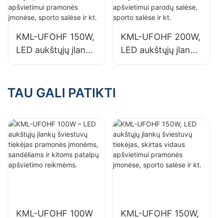
sandėliams ir
sandėliams ir
kitoms patalpų
kitoms patalpų
apšvietimo
apšvietimo
KML-UFOHF 150W,
KML-UFOHF 200W,
reikmėms.
reikmėms.
LED aukštųjų įlankų
LED aukštųjų įlankų
šviestuvų tiekėjas,
šviestuvų tiekėjas,
skirtas vidaus
skirtas vidaus
apšvietimui
apšvietimui parodų
TAU GALI PATIKTI
pramonės įmonėse,
salėse, sporto
sporto salėse ir kt.
salėse ir kt.
KML-UFOHF 100W
KML-UFOHF 150W,