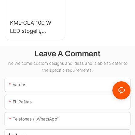
reikmėms.
KML-CLA 100 W
LED stogelių
šviestuvų tiekėjas
vidaus erdvėms,
Leave A Comment
tokioms kaip
degalinės ir
we welcome custom designs and ideas and is able to cater to
the specific requirements.
požeminės perėjos.
Vardas
El. Paštas
Telefonas / „WhatsApp“