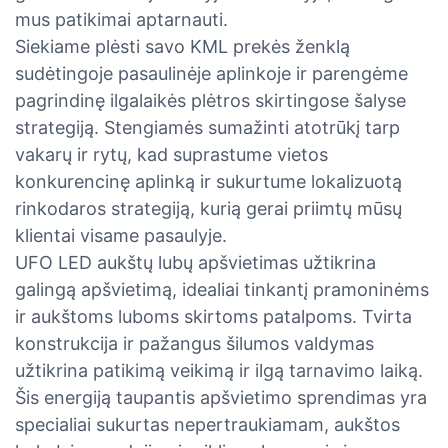
mus patikimai aptarnauti.
Siekiame plėsti savo KML prekės ženklą
sudėtingoje pasaulinėje aplinkoje ir parengėme
pagrindinę ilgalaikės plėtros skirtingose ​​šalyse
strategiją. Stengiamės sumažinti atotrūkį tarp
vakarų ir rytų, kad suprastume vietos
konkurencinę aplinką ir sukurtume lokalizuotą
rinkodaros strategiją, kurią gerai priimtų mūsų
klientai visame pasaulyje.
UFO LED aukštų lubų apšvietimas užtikrina
galingą apšvietimą, idealiai tinkantį pramoninėms
ir aukštoms luboms skirtoms patalpoms. Tvirta
konstrukcija ir pažangus šilumos valdymas
užtikrina patikimą veikimą ir ilgą tarnavimo laiką.
Šis energiją taupantis apšvietimo sprendimas yra
specialiai sukurtas nepertraukiamam, aukštos