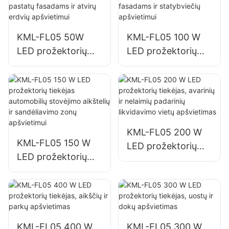
KML-FL05 50W
KML-FL05 100 W
LED prožektorių
LED prožektorių
tiekėjas lauko
tiekėjas pastatų
pastatų fasadams ir
fasadams ir
atvirų erdvių
statybviečių
apšvietimui
apšvietimui
KML-FL05 200 W
KML-FL05 150 W
LED prožektorių
LED prožektorių
tiekėjas, avarinių ir
tiekėjas automobilių
nelaimių padarinių
stovėjimo aikštelių
likvidavimo vietų
ir sandėliavimo
apšvietimas
zonų apšvietimui
KML-FL05 400 W
KML-FL05 300 W