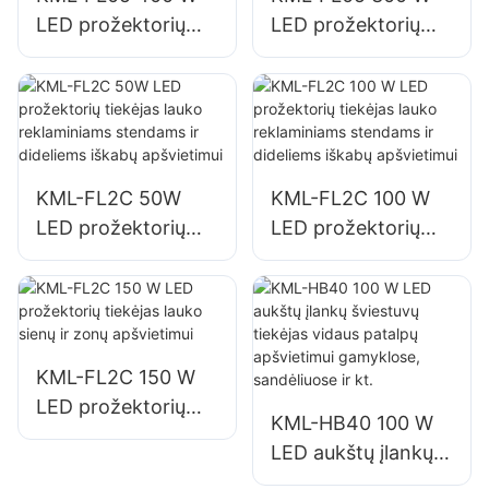
LED prožektorių
LED prožektorių
tiekėjas, aikščių ir
tiekėjas, uostų ir
parkų apšvietimas
dokų apšvietimas
KML-FL2C 50W
KML-FL2C 100 W
LED prožektorių
LED prožektorių
tiekėjas lauko
tiekėjas lauko
reklaminiams
reklaminiams
stendams ir
stendams ir
dideliems iškabų
dideliems iškabų
apšvietimui
apšvietimui
KML-FL2C 150 W
LED prožektorių
KML-HB40 100 W
tiekėjas lauko sienų
LED aukštų įlankų
ir zonų apšvietimui
šviestuvų tiekėjas