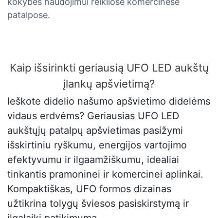
kokybės naudojimui reikliose komercinėse
patalpose.
Kaip išsirinkti geriausią UFO LED aukštų
įlankų apšvietimą?
Ieškote didelio našumo apšvietimo didelėms
vidaus erdvėms? Geriausias UFO LED
aukštųjų patalpų apšvietimas pasižymi
išskirtiniu ryškumu, energijos vartojimo
efektyvumu ir ilgaamžiškumu, idealiai
tinkantis pramoninei ir komercinei aplinkai.
Kompaktiškas, UFO formos dizainas
užtikrina tolygų šviesos pasiskirstymą ir