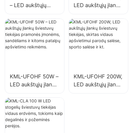
– LED aukštųjų
LED aukštųjų įlankų
įlankų šviestuvų
šviestuvų tiekėjas,
tiekėjas pramonės
skirtas vidaus
įmonėms,
apšvietimui
sandėliams ir
pramonės įmonėse,
kitoms patalpų
sporto salėse ir kt.
apšvietimo
reikmėms.
KML-UFOHF 50W –
KML-UFOHF 200W,
LED aukštųjų įlankų
LED aukštųjų įlankų
šviestuvų tiekėjas
šviestuvų tiekėjas,
pramonės
skirtas vidaus
įmonėms,
apšvietimui parodų
sandėliams ir
salėse, sporto
kitoms patalpų
salėse ir kt.
apšvietimo