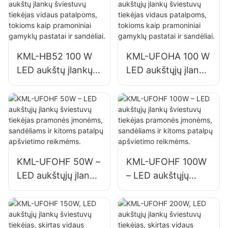
erdvėms, tokioms
tokioms kaip
kaip sporto salės ir
remonto dirbtuvės
sandėliai, tiekėjas.
ir sandėliai.
KML-HB52 100 W
KML-UFOHA 100 W
LED aukštų įlankų
LED aukštųjų įlankų
šviestuvų tiekėjas
šviestuvų tiekėjas
vidaus patalpoms,
vidaus patalpoms,
tokioms kaip
tokioms kaip
pramoniniai
pramoniniai
gamyklų pastatai ir
gamyklų pastatai ir
sandėliai.
sandėliai.
KML-UFOHF 50W –
KML-UFOHF 100W
LED aukštųjų įlankų
– LED aukštųjų
šviestuvų tiekėjas
įlankų šviestuvų
pramonės
tiekėjas pramonės
įmonėms,
įmonėms,