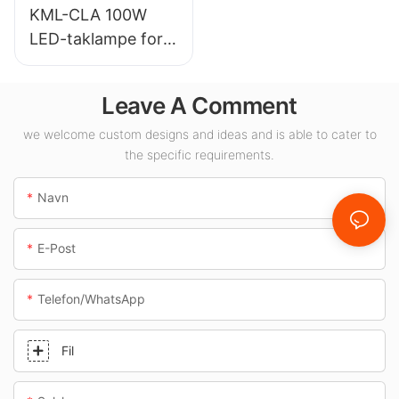
KML-CLA 100W
LED-taklampe for
innendørsområder
som
Leave A Comment
bensinstasjoner og
underganger.
we welcome custom designs and ideas and is able to cater to
the specific requirements.
Navn
E-Post
Telefon/whatsApp
Fil