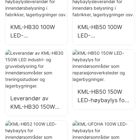
og
innendørsbelysning
områdebelysning
i fabrikker,
lagerbygninger osv.
KML-HB30 100W
KML-HB50 100W
LED-
LED-
høybaylysleverand
høybaylysleverand
ør for
ør for innendørs
innendørsbelysning
belysning i
i fabrikker,
fabrikker,
lagerbygninger osv.
lagerbygninger osv.
KML-HB50 150W
Leverandør av
LED-høybaylys for
KML-HB30 150W
innendørsområder
LED industri- og
som
gruvebelysning for
reparasjonsverkste
innendørsområder
der og