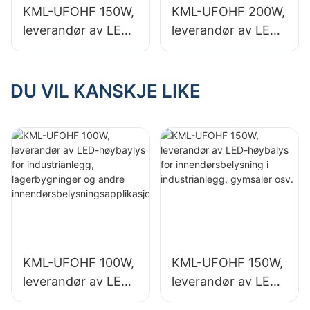
KML-UFOHF 150W,
KML-UFOHF 200W,
sapplikasjoner.
sapplikasjoner.
leverandør av LED-
leverandør av LED-
høybalys for
høybalys for
innendørsbelysning
innendørsbelysning
i industrianlegg,
i utstillingshaller,
DU VIL KANSKJE LIKE
gymsaler osv.
gymsaler osv.
KML-UFOHF 100W,
KML-UFOHF 150W,
leverandør av LED-
leverandør av LED-
høybaylys for
høybalys for