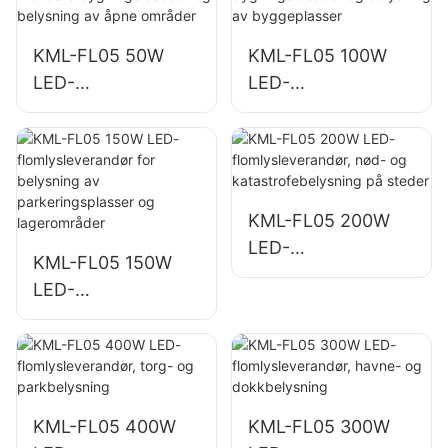
KML-FL05 50W
KML-FL05 100W
LED-
LED-
flomlysleverandør
flomlysleverandør
for utendørs
for
bygningsfasader
bygningsfasader
og belysning av
og belysning av
åpne områder
byggeplasser
KML-FL05 200W
LED-
KML-FL05 150W
flomlysleverandør,
LED-
nød- og
flomlysleverandør
katastrofebelysnin
for belysning av
g på steder
parkeringsplasser
og lagerområder
KML-FL05 400W
KML-FL05 300W