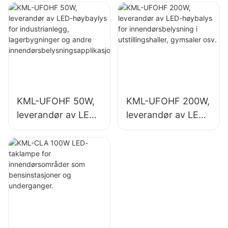
industrianlegg,
innendørsbelysning
lagerbygninger og
i industrianlegg,
andre
gymsaler osv.
innendørsbelysning
sapplikasjoner.
KML-UFOHF 50W,
KML-UFOHF 200W,
leverandør av LED-
leverandør av LED-
høybaylys for
høybalys for
industrianlegg,
innendørsbelysning
lagerbygninger og
i utstillingshaller,
andre
gymsaler osv.
innendørsbelysning
sapplikasjoner.