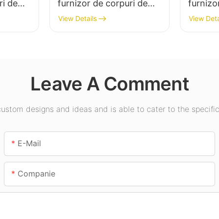
ri de
furnizor de corpuri de
furnizo
mare
iluminat cu LED pentru
ilumina
View Details
View Deta
minatul
instalații industriale,
putere 
depozite și alte aplicații
interior
e sport
de iluminat interior.
expoziți
etc.
Leave A Comment
stom designs and ideas and is able to cater to the specific
E-Mail
Companie