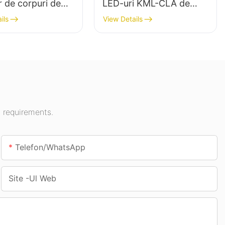
r de corpuri de
LED-uri KML-CLA de
t LED de mare
100W pentru baldachin,
ils
View Details
pentru iluminatul
destinat spațiilor
 în săli de
interioare, cum ar fi
i, săli de sport
benzinăriile și pasajele
subterane.
 requirements.
Telefon/WhatsApp
Site -ul Web