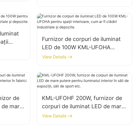
pentru iluminatul spațiilor
interioare din fabrici, depozite
etc.
iluminat
Furnizor de corpuri de iluminat
ții
LED de 100W KML-UFOHA
diri
pentru spații interioare, cum ar fi
View Details
clădiri industriale și depozite.
izor de
KML-UFOHF 200W, furnizor de
D de mare
corpuri de iluminat LED de mare
 interior
putere pentru iluminatul interior
View Details
li de
în săli de expoziții, săli de sport
etc.