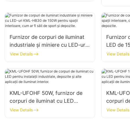
pentru ilu
interioare
etc.
Furnizor de corpuri de iluminat
Furnizor 
industriale și miniere cu LED-uri
LED de 15
KML-HB30 de 150W pentru
interioare
View Details
View Details
spații interioare, cum ar fi săli de
reparații 
sport și depozite.
KML-UFOHF 50W, furnizor de
KML-UFOH
corpuri de iluminat cu LED
corpuri d
pentru instalații industriale,
pentru ins
View Details
View Details
depozite și alte aplicații de
depozite ș
iluminat interior.
iluminat i