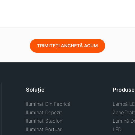
TRIMITEȚI ANCHETĂ ACUM
Soluţie
Produse
Iluminat Din Fabrică
Lampă LE
Iluminat Depozit
Zone Înal
Iluminat Stadion
Lumină De
Iluminat Portuar
LED