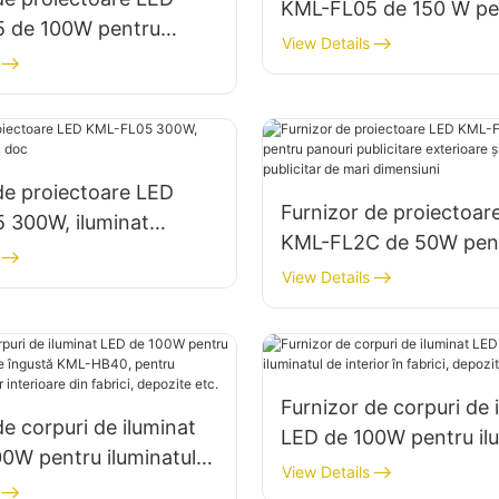
KML-FL05 de 150 W pe
 de 100W pentru
iluminatul parcărilor și 
View Details
lădirilor și iluminatul
de depozitare
r de construcții
de proiectoare LED
Furnizor de proiectoar
 300W, iluminat
KML-FL2C de 50W pen
i doc
panouri publicitare exte
View Details
iluminat publicitar de m
dimensiuni
Furnizor de corpuri de 
de corpuri de iluminat
LED de 100W pentru ilu
0W pentru iluminatul
de interior în fabrici, d
View Details
îngustă KML-HB40,
etc.