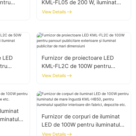
ntru
KML-FL05 de 200 W, iluminat
al zonelor
pentru situații de urgență și
View Details
dezastre
e LED
Furnizor de proiectoare LED
tru
KML-FL2C de 100W pentru
rioare și
panouri publicitare exterioare și
View Details
ari
iluminat publicitar de mari
dimensiuni
iluminat
Furnizor de corpuri de iluminat
minatul
LED de 100W pentru iluminatul
epozite
de mare îngustă KML-HB50,
View Details