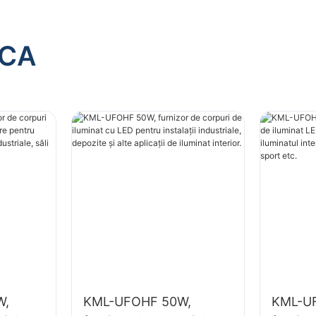
ACA
W,
KML-UFOHF 50W,
KML-U