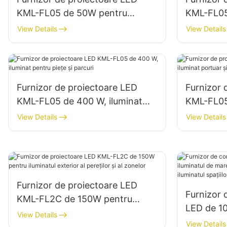
KML-FL05 de 50W pentru
KML-FL05
fațade exterioare ale clădirilor și
fațadele c
View Details
View Details
iluminat pentru spații deschise
șantierelo
Furnizor de proiectoare LED
Furnizor 
KML-FL05 de 400 W, iluminat
KML-FL05
pentru piețe și parcuri
portuar ș
View Details
View Details
Furnizor de proiectoare LED
Furnizor 
KML-FL2C de 150W pentru
LED de 10
iluminatul exterior al pereților și
View Details
de mare 
View Details
al zonelor