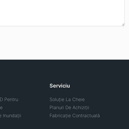
Serviciu
D Pentru
Soluție La Cheie
te
Planuri De Achiziții
 Inundații
Fabricație Contractuală