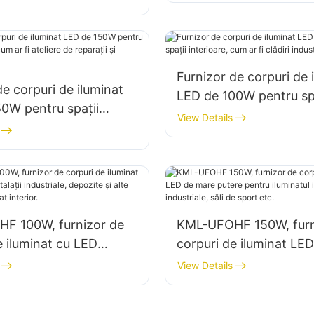
minatul spațiilor
 din fabrici, depozite
Furnizor de corpuri de 
de corpuri de iluminat
LED de 100W pentru spa
0W pentru spații
interioare, cum ar fi clă
View Details
, cum ar fi ateliere de
industriale și depozite.
și depozite.
F 100W, furnizor de
KML-UFOHF 150W, furn
e iluminat cu LED
corpuri de iluminat LE
talații industriale,
putere pentru iluminatul
View Details
i alte aplicații de
în fabrici industriale, să
nterior.
sport etc.