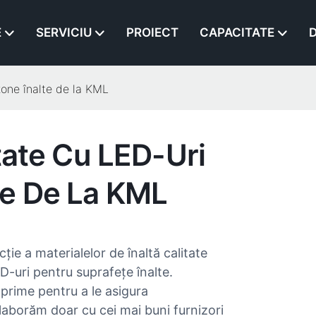
E
SERVICIU
PROIECT
CAPACITATE
D
zone înalte de la KML
itate Cu LED-Uri
te De La KML
e a materialelor de înaltă calitate
-uri pentru suprafețe înalte.
 prime pentru a le asigura
laborăm doar cu cei mai buni furnizori