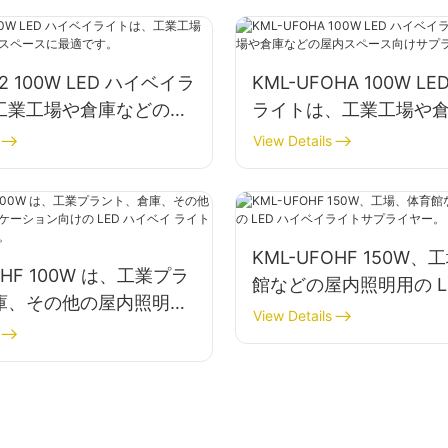
52 100W LED ハイベイラ
KML-UFOHA 100W L
工業工場や倉庫などの屋
ライトは、工業工場や
スに最適です。
屋内スペース向けサプ
View Details
す。
KML-UFOHF 150W
OHF 100W は、工業プラ
館などの屋内照明用の L
庫、その他の屋内照明ア
ベイライトサプライヤ
View Details
ョン向けの LED ハイ
イト サプライヤーです。