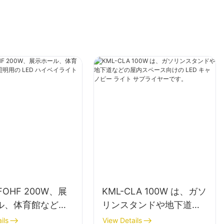
FOHF 200W、展
KML-CLA 100W は、ガソ
ル、体育館などの
リンスタンドや地下道な
用の LED ハイベ
どの屋内スペース向けの
ils
View Details