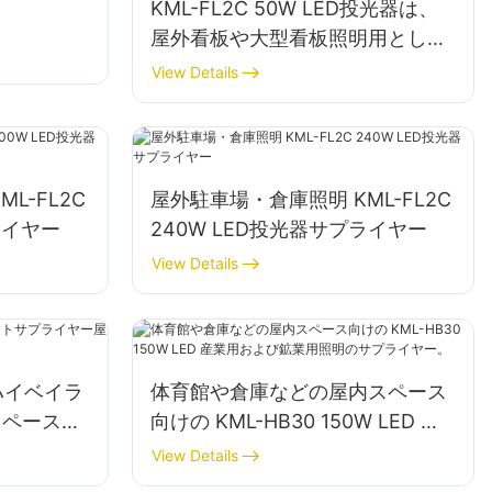
KML-FL2C 50W LED投光器は、
屋外看板や大型看板照明用として
最適です。
View Details
L-FL2C
屋外駐車場・倉庫照明 KML-FL2C
ライヤー
240W LED投光器サプライヤー
View Details
EDハイベイラ
体育館や倉庫などの屋内スペース
スペース照
向けの KML-HB30 150W LED 産
業用および鉱業用照明のサプライ
View Details
ヤー。