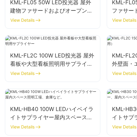
KML-FL05 50W LED投光器 屋外
KML-FL
建物ファサードおよびオープンス
ファサー
ペース照明用サプライヤー
サプライ
View Details
View Details
KML-FL2C 100W LED投光器 屋外
KML-FL
看板や大型看板照明用サプライヤ
外壁面・
ー
View Details
View Details
KML-HB40 100W LEDハイベイラ
KML-HB
イトサプライヤー屋内スペース照
イトサプ
明工場、倉庫など。
照明、工
View Details
View Details