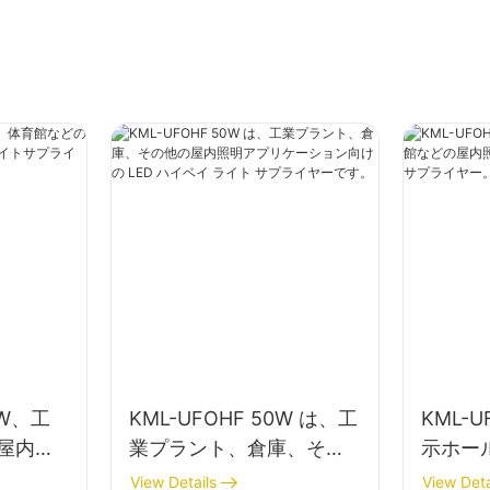
0W、工
KML-UFOHF 50W は、工
KML-U
屋内照
業プラント、倉庫、その
示ホー
ベイライ
他の屋内照明アプリケー
屋内照明
View Details
View Deta