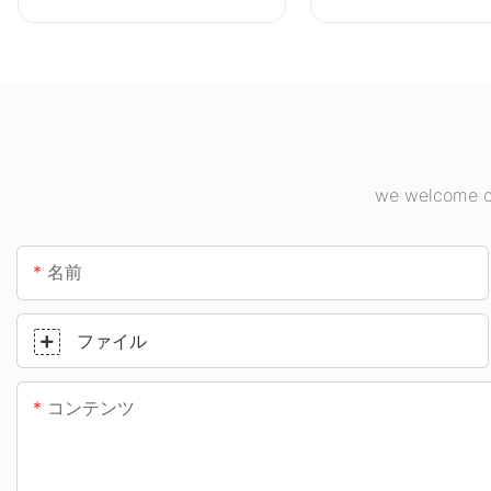
ーション向けの LED ハイ
トサプライヤー。
ベイ ライト サプライヤー
です。
we welcome cu
名前
ファイル
コンテンツ