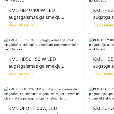
KML-HB40 100W LED
KML-HB3
augstgaismas gaismekļu
augstgai
piegādātājs iekštelpu
piegādātā
View Details
View Details
apgaismojumam rūpnīcās,
apgaismo
noliktavās utt.
noliktavās
KML-HB50 150 W LED
KML-HB5
augstgaismas gaismekļu
augstgai
piegādātājs iekštelpām,
piegādātā
View Details
View Details
piemēram, remontdarbnīcām un
piemēram
noliktavām.
noliktavā
KML-UFOHF 50W, LED
KML-UFO