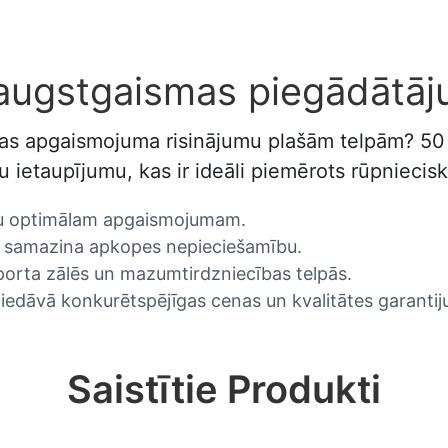
 augstgaismas piegādātāj
jas apgaismojuma risinājumu plašām telpām? 5
u ietaupījumu, kas ir ideāli piemērots rūpniecisk
mu optimālam apgaismojumam.
kas samazina apkopes nepieciešamību.
sporta zālēs un mazumtirdzniecības telpās.
iedāvā konkurētspējīgas cenas un kvalitātes garantiju
Saistītie Produkti