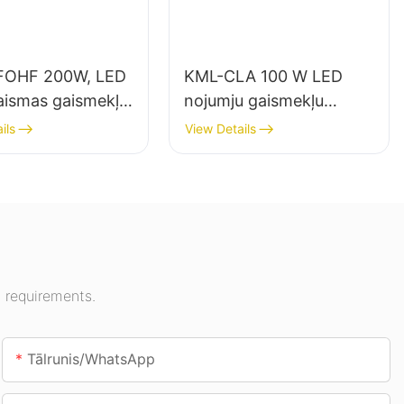
FOHF 200W, LED
KML-CLA 100 W LED
aismas gaismekļu
nojumju gaismekļu
tājs iekštelpu
piegādātājs iekštelpām,
ils
View Details
mojumam izstāžu
piemēram, degvielas
sporta zālēs utt.
uzpildes stacijām un
pazemes pārejām.
 requirements.
Tālrunis/WhatsApp