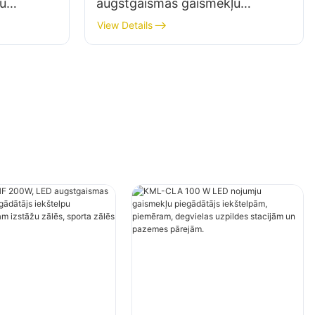
u
augstgaismas gaismekļu
piegādātājs iekštelpu
View Details
cības
apgaismojumam izstāžu zālēs,
ēs utt.
sporta zālēs utt.