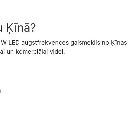
u Ķīnā?
0 W LED augstfrekvences gaismeklis no Ķīnas
ai un komerciālai videi.
.