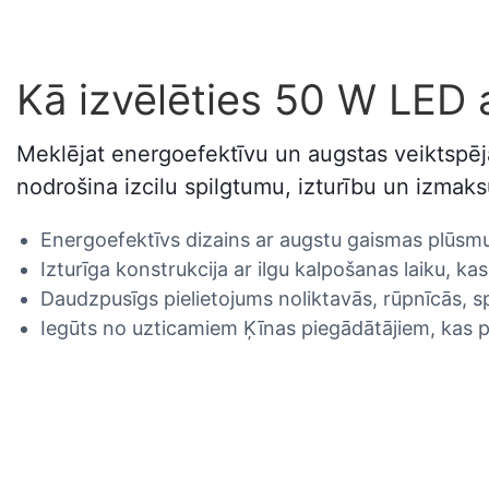
Kā izvēlēties 50 W LED
Meklējat energoefektīvu un augstas veiktspē
nodrošina izcilu spilgtumu, izturību un izmaks
Energoefektīvs dizains ar augstu gaismas plūs
Izturīga konstrukcija ar ilgu kalpošanas laiku, 
Daudzpusīgs pielietojums noliktavās, rūpnīcās, 
Iegūts no uzticamiem Ķīnas piegādātājiem, kas p