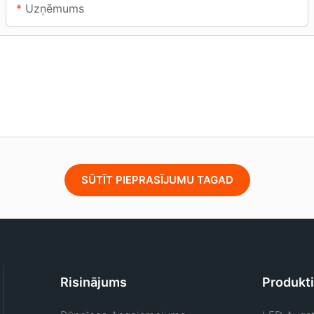
Uzņēmums
SŪTĪT PIEPRASĪJUMU TAGAD
Risinājums
Produkti