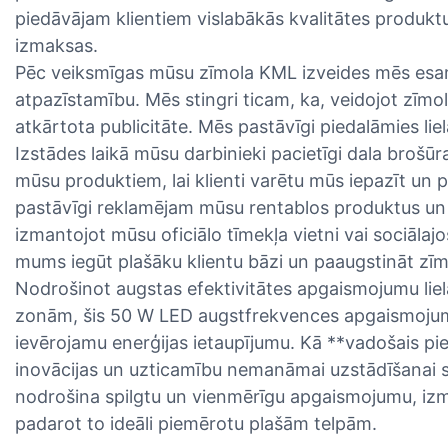
piedāvājam klientiem vislabākās kvalitātes produktu
izmaksas.
Pēc veiksmīgas mūsu zīmola KML izveides mēs esam
atpazīstamību. Mēs stingri ticam, ka, veidojot zīmol
atkārtota publicitāte. Mēs pastāvīgi piedalāmies lie
Izstādes laikā mūsu darbinieki pacietīgi dala brošūr
mūsu produktiem, lai klienti varētu mūs iepazīt un 
pastāvīgi reklamējam mūsu rentablos produktus 
izmantojot mūsu oficiālo tīmekļa vietni vai sociālajo
mums iegūt plašāku klientu bāzi un paaugstināt zī
Nodrošinot augstas efektivitātes apgaismojumu li
zonām, šis 50 W LED augstfrekvences apgaismojum
ievērojamu enerģijas ietaupījumu. Kā **vadošais pi
inovācijas un uzticamību nemanāmai uzstādīšanai s
nodrošina spilgtu un vienmērīgu apgaismojumu, izm
padarot to ideāli piemērotu plašām telpām.