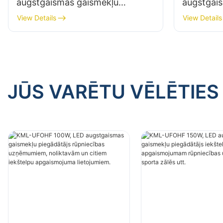
augstgaismas gaismekļu
augstgai
piegādātājs rūpniecības
piegādātā
View Details
View Details
uzņēmumiem, noliktavām un
uzņēmumi
citiem iekštelpu apgaismojuma
citiem ie
lietojumiem.
lietojumi
JŪS VARĒTU VĒLĒTIES