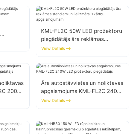
KML-FL2C 50W LED prožektoru
piegādātājs āra reklāmas
tavu
stendiem un lielizmēra izkārtņu
View Details
apgaismojumam
noliktavas
Āra autostāvvietas un noliktavas
L2C 200W
apgaismojums KML-FL2C 240W
ātājs
LED prožektoru piegādātājs
View Details