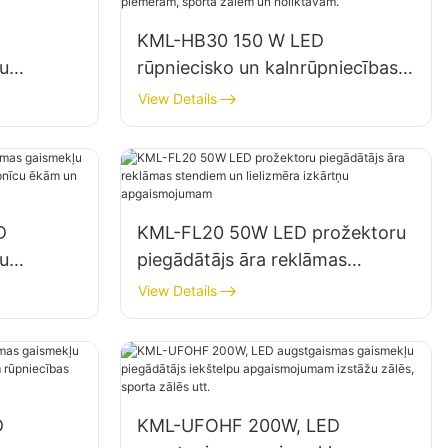
KML-HB30 150 W LED
u
rūpniecisko un kalnrūpniecības
gaismekļu piegādātājs
View Details
ās,
iekštelpām, piemēram, sporta
zālēm un noliktavām.
D
KML-FL20 50W LED prožektoru
u
piegādātājs āra reklāmas
,
stendiem un lielizmēra izkārtņu
View Details
ām un
apgaismojumam
D
KML-UFOHF 200W, LED