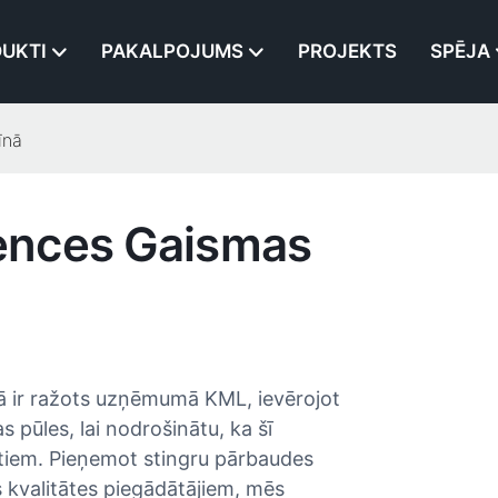
UKTI
PAKALPOJUMS
PROJEKTS
SPĒJA
īnā
ences Gaismas
 ir ražots uzņēmumā KML, ievērojot
 pūles, lai nodrošinātu, ka šī
rtiem. Pieņemot stingru pārbaudes
s kvalitātes piegādātājiem, mēs