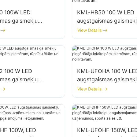
0 100W LED
KML-HB50 100 W LED
smas gaismekļu
augstgaismas gaismekļ
js iekštelpu
piegādātājs iekštelpu
View Details
jumam rūpnīcās,
apgaismojumam rūpnīc
 utt.
noliktavās utt.
2 100 W LED
KML-UFOHA 100 W LE
smas gaismekļu
augstgaismas gaismekļ
js iekštelpām,
piegādātājs iekštelpām
View Details
, rūpnīcu ēkām un
piemēram, rūpnīcu ēk
m.
noliktavām.
HF 100W, LED
KML-UFOHF 150W, LE