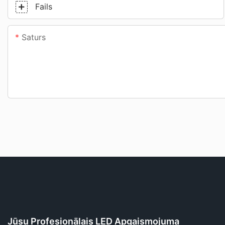
Fails
Saturs
Jūsu Profesionālais LED Apgaismojuma