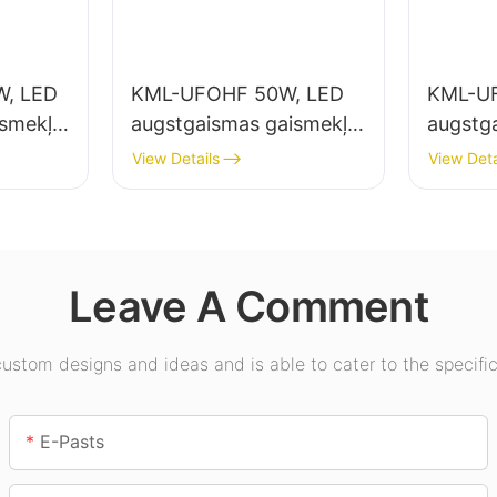
, LED
KML-UFOHF 50W, LED
KML-U
ismekļu
augstgaismas gaismekļu
augstg
elpu
piegādātājs rūpniecības
piegādā
View Details
View Deta
uzņēmumiem,
apgais
ēmumos,
noliktavām un citiem
zālēs, 
iekštelpu apgaismojuma
lietojumiem.
Leave A Comment
stom designs and ideas and is able to cater to the specific
E-Pasts