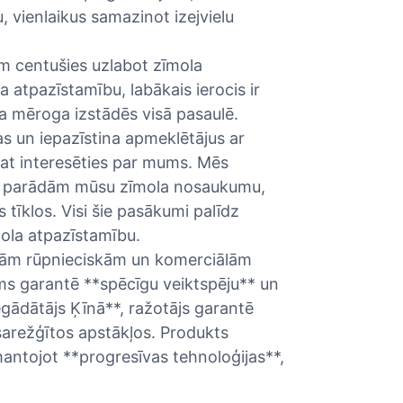
, vienlaikus samazinot izejvielu
 centušies uzlabot zīmola
a atpazīstamību, labākais ierocis ir
la mēroga izstādēs visā pasaulē.
as un iepazīstina apmeklētājus ar
pat interesēties par mums. Mēs
un parādām mūsu zīmola nosaukumu,
s tīklos. Visi šie pasākumi palīdz
mola atpazīstamību.
elām rūpnieciskām un komerciālām
s garantē **spēcīgu veiktspēju** un
egādātājs Ķīnā**, ražotājs garantē
arežģītos apstākļos. Produkts
antojot **progresīvas tehnoloģijas**,