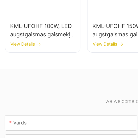
KML-UFOHF 100W, LED
KML-UFOHF 150W
augstgaismas gaismekļu
augstgaismas ga
piegādātājs rūpniecības
piegādātājs iekšt
View Details
View Details
uzņēmumiem,
apgaismojumam
noliktavām un citiem
rūpniecības uzņ
iekštelpu apgaismojuma
sporta zālēs utt.
lietojumiem.
we welcome cu
Vārds