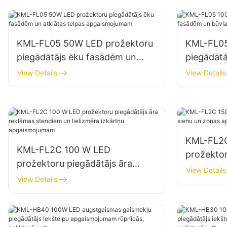
KML-FL05 50W LED prožektoru
KML-FL05
piegādātājs ēku fasādēm un
piegādāt
atklātas telpas apgaismojumam
būvlauku
View Details
View Details
KML-FL2
KML-FL2C 100 W LED
prožektor
prožektoru piegādātājs āra
un zonas
View Details
reklāmas stendiem un lielizmēra
View Details
izkārtņu apgaismojumam