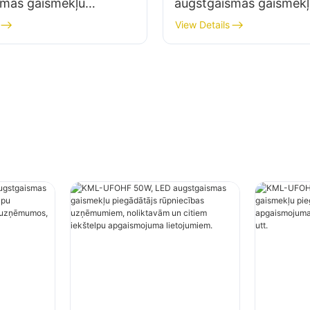
smas gaismekļu
augstgaismas gaismekļ
js rūpniecības
piegādātājs iekštelpu
View Details
em, noliktavām un
apgaismojumam rūpnie
kštelpu apgaismojuma
uzņēmumos, sporta zāl
em.