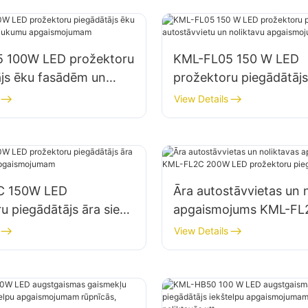
 100W LED prožektoru
KML-FL05 150 W LED
ājs ēku fasādēm un
prožektoru piegādātājs
mu apgaismojumam
autostāvvietu un nolik
View Details
apgaismojumam
C 150W LED
Āra autostāvvietas un 
u piegādātājs āra sienu
apgaismojums KML-F
 apgaismojumam
LED prožektoru piegād
View Details