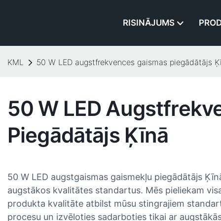
RISINĀJUMS
PROD
KML
50 W LED augstfrekvences gaismas piegādātājs Ķ
50 W LED Augstfrekv
Piegādātājs Ķīnā
50 W LED augstgaismas gaismekļu piegādātājs Ķīnā
augstākos kvalitātes standartus. Mēs pieliekam visas
produkta kvalitāte atbilst mūsu stingrajiem standa
procesu un izvēloties sadarboties tikai ar augstākā