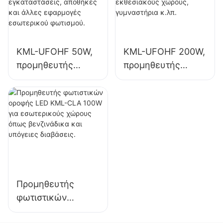
άλλες εφαρμογές
εγκαταστάσεις,
εσωτερικού
γυμναστήρια κ.λπ.
φωτισμού.
KML-UFOHF 50W,
KML-UFOHF 200W,
προμηθευτής
προμηθευτής
φωτιστικών LED
φωτιστικών LED
υψηλής ευκρίνειας
υψηλής ευκρίνειας
για βιομηχανικές
για εσωτερικό
εγκαταστάσεις,
φωτισμό σε
αποθήκες και
εκθεσιακούς
άλλες εφαρμογές
χώρους,
εσωτερικού
γυμναστήρια κ.λπ.
φωτισμού.
Προμηθευτής
φωτιστικών
οροφής LED KML-