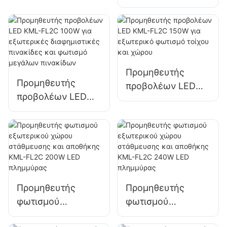
KML-FL2C 50W για
για φωτισμό
εξωτερικές
χώρων
διαφημιστικές
στάθμευσης και
πινακίδες και
αποθήκευσης
φωτισμό μεγάλων
Προμηθευτής
πινακίδων
Προμηθευτής
προβολέων LED
προβολέων LED
KML-FL2C 150W
KML-FL2C 100W
για εξωτερικό
για εξωτερικές
φωτισμό τοίχου
διαφημιστικές
και χώρου
πινακίδες και
φωτισμό μεγάλων
πινακίδων
Προμηθευτής
Προμηθευτής
φωτισμού
φωτισμού
εξωτερικού χώρου
εξωτερικού χώρου