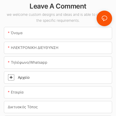
CLA 100W για
Leave A Comment
εσωτερικούς
χώρους όπως
we welcome custom designs and ideas and is able to cater to
the specific requirements.
βενζινάδικα και
υπόγειες
Όνομα
διαβάσεις.
ΗΛΕΚΤΡΟΝΙΚΗ ΔΙΕΥΘΥΝΣΗ
Τηλέφωνο/whatsapp
Αρχείο
Εταιρία
Δικτυακός Τόπος