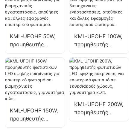
χώρους, όπως
πινακίδες και
βιομηχανικά
φωτισμό μεγάλων
εργοστάσια και
πινακίδων
αποθήκες.
KML-UFOHF 50W,
KML-UFOHF 100W,
προμηθευτής
προμηθευτής
φωτιστικών LED
φωτιστικών LED
υψηλής ευκρίνειας
υψηλής ποιότητας
για βιομηχανικές
για βιομηχανικές
εγκαταστάσεις,
εγκαταστάσεις,
αποθήκες και
αποθήκες και
άλλες εφαρμογές
άλλες εφαρμογές
εσωτερικού
εσωτερικού
KML-UFOHF 200W,
φωτισμού.
φωτισμού.
KML-UFOHF 150W,
προμηθευτής
προμηθευτής
φωτιστικών LED
φωτιστικών LED
υψηλής ευκρίνειας