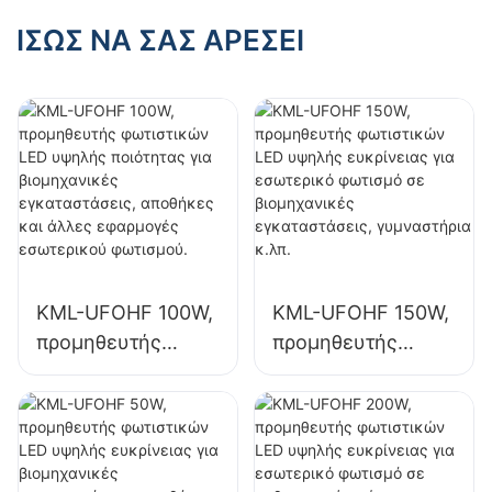
υψηλής ευκρίνειας
για εσωτερικό
για εσωτερικό
ΊΣΩΣ ΝΑ ΣΑΣ ΑΡΈΣΕΙ
φωτισμό σε
φωτισμό σε
εκθεσιακούς
βιομηχανικές
χώρους,
εγκαταστάσεις,
γυμναστήρια κ.λπ.
γυμναστήρια κ.λπ.
KML-UFOHF 100W,
KML-UFOHF 150W,
προμηθευτής
προμηθευτής
φωτιστικών LED
φωτιστικών LED
υψηλής ποιότητας
υψηλής ευκρίνειας
για βιομηχανικές
για εσωτερικό
εγκαταστάσεις,
φωτισμό σε
αποθήκες και
βιομηχανικές