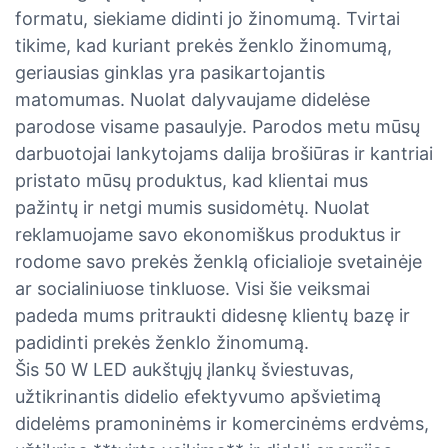
formatu, siekiame didinti jo žinomumą. Tvirtai
tikime, kad kuriant prekės ženklo žinomumą,
geriausias ginklas yra pasikartojantis
matomumas. Nuolat dalyvaujame didelėse
parodose visame pasaulyje. Parodos metu mūsų
darbuotojai lankytojams dalija brošiūras ir kantriai
pristato mūsų produktus, kad klientai mus
pažintų ir netgi mumis susidomėtų. Nuolat
reklamuojame savo ekonomiškus produktus ir
rodome savo prekės ženklą oficialioje svetainėje
ar socialiniuose tinkluose. Visi šie veiksmai
padeda mums pritraukti didesnę klientų bazę ir
padidinti prekės ženklo žinomumą.
Šis 50 W LED aukštųjų įlankų šviestuvas,
užtikrinantis didelio efektyvumo apšvietimą
didelėms pramoninėms ir komercinėms erdvėms,