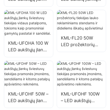
šviestuvų tiekėjas
šviestuvų tiekėjas
vidaus patalpoms,
vidaus patalpoms,
tokioms kaip
tokioms kaip
remonto dirbtuvės
pramoniniai
ir sandėliai.
gamyklų pastatai ir
KML-FL20 50W
sandėliai.
KML-UFOHA 100 W
LED prožektorių
LED aukštųjų įlankų
tiekėjas lauko
šviestuvų tiekėjas
reklaminiams
vidaus patalpoms,
stendams ir
tokioms kaip
dideliems iškabų
pramoniniai
apšvietimui
gamyklų pastatai ir
sandėliai.
KML-UFOHF 50W –
KML-UFOHF 100W
LED aukštųjų įlankų
– LED aukštųjų
šviestuvų tiekėjas
įlankų šviestuvų