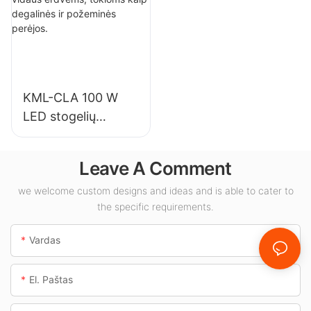
sandėliams ir
salėse, sporto
kitoms patalpų
salėse ir kt.
apšvietimo
reikmėms.
KML-CLA 100 W
LED stogelių
šviestuvų tiekėjas
vidaus erdvėms,
Leave A Comment
tokioms kaip
degalinės ir
we welcome custom designs and ideas and is able to cater to
the specific requirements.
požeminės perėjos.
Vardas
El. Paštas