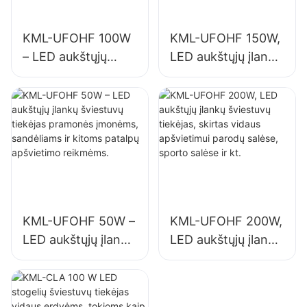
KML-UFOHF 100W
KML-UFOHF 150W,
– LED aukštųjų
LED aukštųjų įlankų
įlankų šviestuvų
šviestuvų tiekėjas,
tiekėjas pramonės
skirtas vidaus
įmonėms,
apšvietimui
sandėliams ir
pramonės įmonėse,
kitoms patalpų
sporto salėse ir kt.
apšvietimo
reikmėms.
KML-UFOHF 50W –
KML-UFOHF 200W,
LED aukštųjų įlankų
LED aukštųjų įlankų
šviestuvų tiekėjas
šviestuvų tiekėjas,
pramonės
skirtas vidaus
įmonėms,
apšvietimui parodų