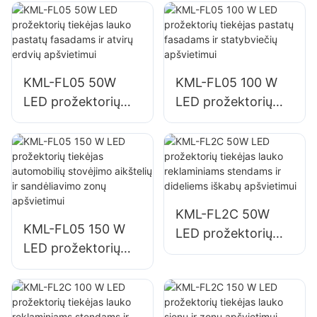
KML-FL05 50W
KML-FL05 100 W
LED prožektorių
LED prožektorių
tiekėjas lauko
tiekėjas pastatų
pastatų fasadams ir
fasadams ir
atvirų erdvių
statybviečių
apšvietimui
apšvietimui
KML-FL2C 50W
KML-FL05 150 W
LED prožektorių
LED prožektorių
tiekėjas lauko
tiekėjas automobilių
reklaminiams
stovėjimo aikštelių
stendams ir
ir sandėliavimo
dideliems iškabų