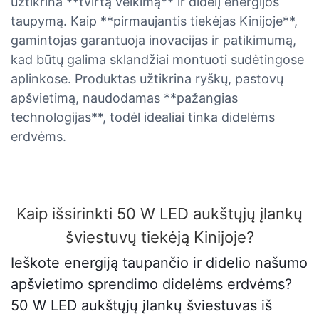
užtikrina **tvirtą veikimą** ir didelį energijos
taupymą. Kaip **pirmaujantis tiekėjas Kinijoje**,
gamintojas garantuoja inovacijas ir patikimumą,
kad būtų galima sklandžiai montuoti sudėtingose ​​
aplinkose. Produktas užtikrina ryškų, pastovų
apšvietimą, naudodamas **pažangias
technologijas**, todėl idealiai tinka didelėms
erdvėms.
Kaip išsirinkti 50 W LED aukštųjų įlankų
šviestuvų tiekėją Kinijoje?
Ieškote energiją taupančio ir didelio našumo
apšvietimo sprendimo didelėms erdvėms?
50 W LED aukštųjų įlankų šviestuvas iš