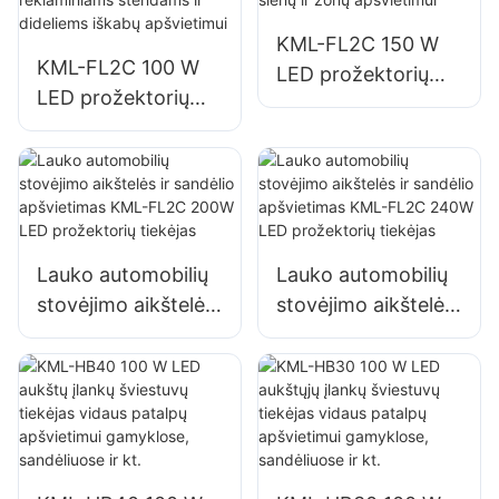
zonų apšvietimui
apšvietimui
KML-FL2C 150 W
KML-FL2C 100 W
LED prožektorių
LED prožektorių
tiekėjas lauko sienų
tiekėjas lauko
ir zonų apšvietimui
reklaminiams
stendams ir
dideliems iškabų
apšvietimui
Lauko automobilių
Lauko automobilių
stovėjimo aikštelės
stovėjimo aikštelės
ir sandėlio
ir sandėlio
apšvietimas KML-
apšvietimas KML-
FL2C 200W LED
FL2C 240W LED
prožektorių tiekėjas
prožektorių tiekėjas