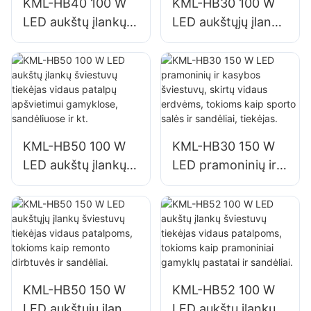
KML-HB40 100 W
KML-HB30 100 W
LED aukštų įlankų
LED aukštųjų įlankų
šviestuvų tiekėjas
šviestuvų tiekėjas
vidaus patalpų
vidaus patalpų
apšvietimui
apšvietimui
gamyklose,
gamyklose,
sandėliuose ir kt.
sandėliuose ir kt.
KML-HB50 100 W
KML-HB30 150 W
LED aukštų įlankų
LED pramoninių ir
šviestuvų tiekėjas
kasybos šviestuvų,
vidaus patalpų
skirtų vidaus
apšvietimui
erdvėms, tokioms
gamyklose,
kaip sporto salės ir
sandėliuose ir kt.
sandėliai, tiekėjas.
KML-HB50 150 W
KML-HB52 100 W
LED aukštųjų įlankų
LED aukštų įlankų