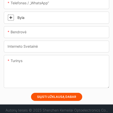
Telefonas / „WhatsApp“
Byla
Bendrovė
Interneto Svetainė
Turinys
SIŲSTI UŽKLAUSĄ DABAR
Autorių teisės © 2025 Shenzhen Kemeilai Optoelectronics Co.,