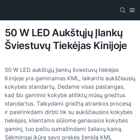
50 W LED Aukštųjų Įlankų
Šviestuvų Tiekėjas Kinijoje
50 W LED aukštųjų įlankų šviestuvų tiekėjas
Kinijoje yra gaminamas KML, laikantis aukščiausių
kokybės standartų. Dedame visas pastangas,
kad šio gaminio kokybė atitiktų mūsų griežtus
standartus. Taikydami griežtą atrankos procesą
ir pasirinkdami dirbti tik su aukščiausios kokybės
tiekėjais, klientams siūlome geriausios kokybės
gaminį, tuo pačiu sumažindami žaliavų kainą.
Sėkmingai įkūrę savo prekės ženklą KML