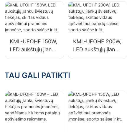
pramonės
tiekėjas pramonės
įmonėms,
įmonėms,
sandėliams ir
sandėliams ir
kitoms patalpų
kitoms patalpų
apšvietimo
apšvietimo
KML-UFOHF 150W,
KML-UFOHF 200W,
reikmėms.
reikmėms.
LED aukštųjų įlankų
LED aukštųjų įlankų
šviestuvų tiekėjas,
šviestuvų tiekėjas,
skirtas vidaus
skirtas vidaus
apšvietimui
apšvietimui parodų
TAU GALI PATIKTI
pramonės įmonėse,
salėse, sporto
sporto salėse ir kt.
salėse ir kt.