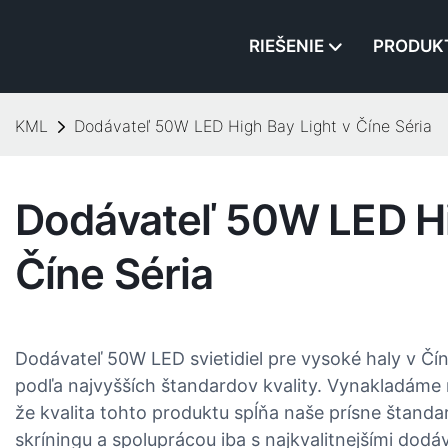
RIEŠENIE
PRODUK
KML
Dodávateľ 50W LED High Bay Light v Číne​ Séria
Dodávateľ 50W LED Hi
Číne​ Séria
Dodávateľ 50W LED svietidiel pre vysoké haly v Č
podľa najvyšších štandardov kvality. Vynakladáme m
že kvalita tohto produktu spĺňa naše prísne štanda
skríningu a spoluprácou iba s najkvalitnejšími do