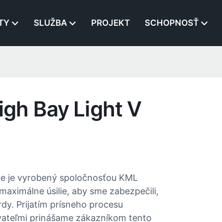
TY
SLUŽBA
PROJEKT
SCHOPNOSŤ
gh Bay Light V
íne je vyrobený spoločnosťou KML
aximálne úsilie, aby sme zabezpečili,
rdy. Prijatím prísneho procesu
dávateľmi prinášame zákazníkom tento