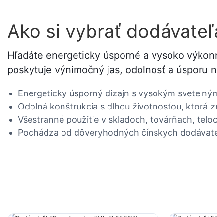
Ako si vybrať dodávateľ
Hľadáte energeticky úsporné a vysoko výkonné
poskytuje výnimočný jas, odolnosť a úsporu n
Energeticky úsporný dizajn s vysokým svetelným
Odolná konštrukcia s dlhou životnosťou, ktorá z
Všestranné použitie v skladoch, továrňach, tel
Pochádza od dôveryhodných čínskych dodávateľo