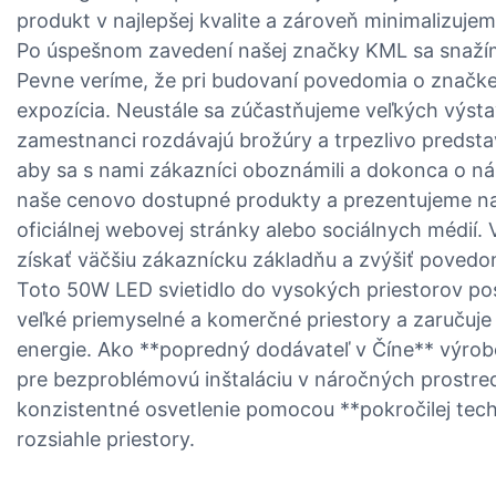
produkt v najlepšej kvalite a zároveň minimalizuje
Po úspešnom zavedení našej značky KML sa snaží
Pevne veríme, že pri budovaní povedomia o značk
expozícia. Neustále sa zúčastňujeme veľkých výsta
zamestnanci rozdávajú brožúry a trpezlivo predst
aby sa s nami zákazníci oboznámili a dokonca o n
naše cenovo dostupné produkty a prezentujeme na
oficiálnej webovej stránky alebo sociálnych médií.
získať väčšiu zákaznícku základňu a zvýšiť povedo
Toto 50W LED svietidlo do vysokých priestorov po
veľké priemyselné a komerčné priestory a zaručuj
energie. Ako **popredný dodávateľ v Číne** výrobc
pre bezproblémovú inštaláciu v náročných prostred
konzistentné osvetlenie pomocou **pokročilej tech
rozsiahle priestory.