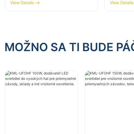
pre priemyselné závody, sklady
pre priem
View Details
View Details
a iné vnútorné osvetlenie.
a iné vnú
MOŽNO SA TI BUDE PÁ