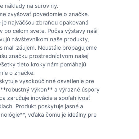
me náklady na suroviny.
me zvyšovať povedomie o značke.
e je najväčšou zbraňou opakovaná
v po celom svete. Počas výstavy naši
avujú návštevníkom naše produkty,
ás mali záujem. Neustále propagujeme
šu značku prostredníctvom našej
 Všetky tieto kroky nám pomáhajú
mie o značke.
skytuje vysokoúčinné osvetlenie pre
e **robustný výkon** a výrazné úspory
a zaručuje inovácie a spoľahlivosť
iach. Produkt poskytuje jasné a
nológie**, vďaka čomu je ideálny pre