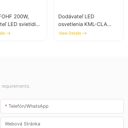
FOHF 200W,
Dodávateľ LED
eľ LED svietidiel
osvetlenia KML-CLA
torné osvetlenie
100W pre vnútorné
ils
View Details
ých siení,
priestory, ako sú
ční atď.
čerpacie stanice a
podchody.
 requirements.
Telefón/whatsApp
Webová Stránka