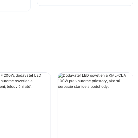
ch
telocviční atď.
.