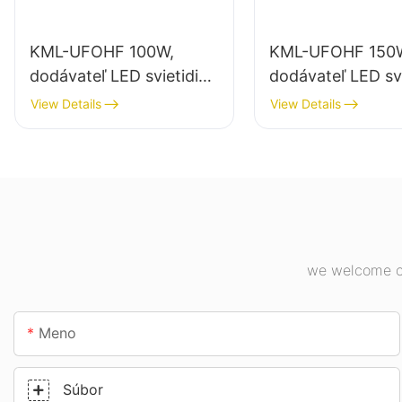
KML-UFOHF 100W,
KML-UFOHF 150
dodávateľ LED svietidiel
dodávateľ LED svi
do vysokých hal pre
pre vnútorné osv
View Details
View Details
priemyselné závody,
priemyselných z
sklady a iné vnútorné
telocviční atď.
osvetlenie.
we welcome cu
Meno
Súbor