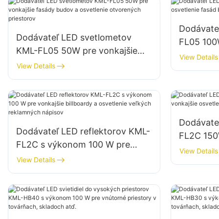
Dodávate
Dodávateľ LED svetlometov
FL05 100W
KML-FL05 50W pre vonkajšie
budov a s
View Details
fasády budov a osvetlenie
View Details
otvorených priestorov
Dodávate
Dodávateľ LED reflektorov KML-
FL2C 150
FL2C s výkonom 100 W pre
osvetleni
View Details
vonkajšie billboardy a osvetlenie
View Details
veľkých reklamných nápisov