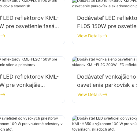
ľ LED reflektorov KML-
Dodávateľ LED reflekt
 pre osvetlenie fasád
FL05 150W pre osvetle
tavenísk
parkovísk a skladovací
View Details
priestorov
ľ LED reflektorov KML-
Dodávateľ vonkajšieho
W pre vonkajšie
osvetlenia parkovísk a
e stien a priestorov
KML-FL2C 200W LED re
View Details