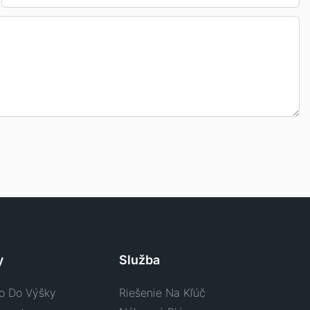
y
Služba
o Do Výšky
Riešenie Na Kľúč