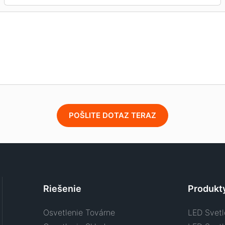
POŠLITE DOTAZ TERAZ
Riešenie
Produkt
Osvetlenie Továrne
LED Svetl