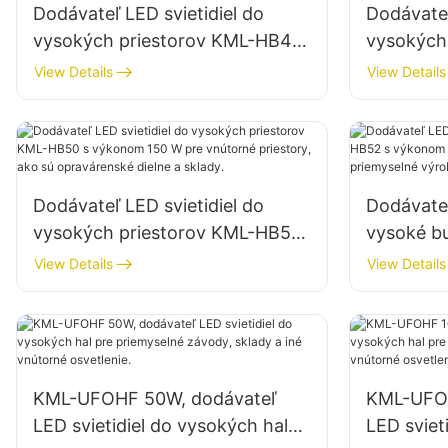
Dodávateľ LED svietidiel do
Dodávateľ
vysokých priestorov KML-HB40
vysokých
s výkonom 100 W pre vnútorné
s výkono
View Details
View Details
priestory v továrňach, skladoch
priestory
atď.
atď.
Dodávateľ LED svietidiel do
Dodávateľ
vysokých priestorov KML-HB50
vysoké b
s výkonom 150 W pre vnútorné
výkonom 
View Details
View Details
priestory, ako sú opravárenské
priestory
dielne a sklady.
výrobné b
KML-UFOHF 50W, dodávateľ
KML-UFOH
LED svietidiel do vysokých hal
LED sviet