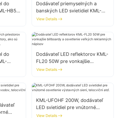
el do
Dodávateľ priemyselných a
KML-HB50
banských LED svietidiel KML-
vnútorné
HB30 150W pre vnútorné
View Details
 skladoch
priestory, ako sú telocvične a
sklady.
el do
Dodávateľ LED reflektorov KML-
ML-
FL20 50W pre vonkajšie
orné
billboardy a osvetlenie veľkých
View Details
yselné
reklamných nápisov
dy.
KML-UFOHF 200W, dodávateľ
ávateľ
LED svietidiel pre vnútorné
orné
osvetlenie výstavných siení,
View Details