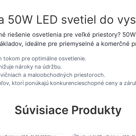
a 50W LED svetiel do vys
 riešenie osvetlenia pre veľké priestory? 50W 
ákladov, ideálne pre priemyselné a komerčné pr
 tokom pre optimálne osvetlenie.
nižuje nároky na údržbu.
ocvičniach a maloobchodných priestoroch.
v, ktorí ponúkajú konkurencieschopné ceny a záruku
Súvisiace Produkty