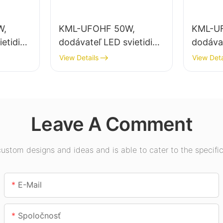
W,
KML-UFOHF 50W,
KML-U
etidiel
dodávateľ LED svietidiel
dodávat
etlenie
do vysokých hal pre
pre vnú
View Details
View Deta
ávodov,
priemyselné závody,
výstavn
sklady a iné vnútorné
telocvi
osvetlenie.
Leave A Comment
stom designs and ideas and is able to cater to the specific
E-Mail
Spoločnosť