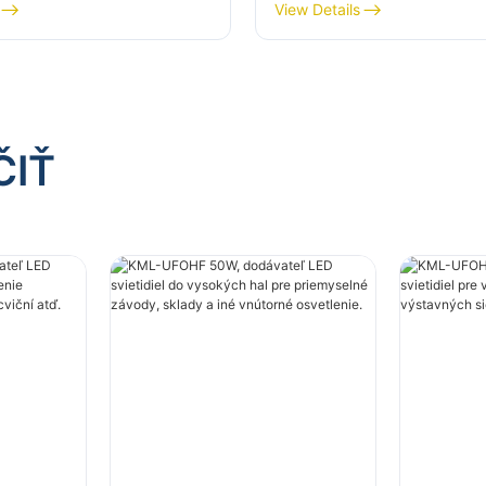
yselné závody, sklady
osvetlenie priemyselný
View Details
torné osvetlenie.
závodov, telocviční atď
ČIŤ