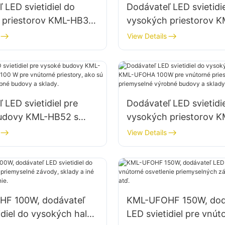
 LED svietidiel do
Dodávateľ LED svietidi
 priestorov KML-HB30
vysokých priestorov 
m 100 W pre vnútorné
s výkonom 100 W pre 
View Details
 v továrňach, skladoch
priestory v továrňach,
atď.
 LED svietidiel pre
Dodávateľ LED svietidi
udovy KML-HB52 s
vysokých priestorov K
100 W pre vnútorné
UFOHA 100W pre vnút
View Details
, ako sú priemyselné
priestory, ako sú priem
udovy a sklady.
výrobné budovy a skla
F 100W, dodávateľ
KML-UFOHF 150W, dod
idiel do vysokých hal
LED svietidiel pre vnút