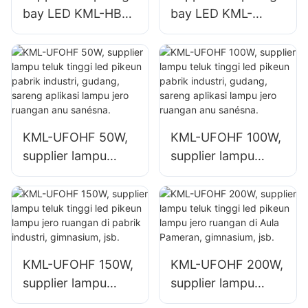
gudang.
bay LED KML-HB52
bay LED KML-
100W pikeun
UFOHA 100W
rohangan jero
pikeun rohangan
ruangan sapertos
jero ruangan
gedong pabrik
sapertos gedong
Industri sareng
pabrik Industri
gudang.
sareng gudang.
KML-UFOHF 50W,
KML-UFOHF 100W,
supplier lampu
supplier lampu
teluk tinggi led
teluk tinggi led
pikeun pabrik
pikeun pabrik
industri, gudang,
industri, gudang,
sareng aplikasi
sareng aplikasi
lampu jero ruangan
lampu jero ruangan
KML-UFOHF 150W,
KML-UFOHF 200W,
anu sanésna.
anu sanésna.
supplier lampu
supplier lampu
teluk tinggi led
teluk tinggi led