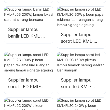
FL05 100W pikeun
FL05 150W pikeun
fasad wangunan
lampu tempat
sareng lampu lokasi
parkir sareng
konstruksi
tempat
panyimpenan
Supplier lampu
Supplier lampu
banjir LED KML-
sorot LED KML-
FL05 200W, lampu
FL2C 50W pikeun
lokasi darurat
papan reklame luar
sareng bencana
ruangan sareng
lampu signage
ageung
Supplier lampu
Supplier lampu
sorot LED KML-
sorot led KML-
FL2C 100W pikeun
FL2C 150W pikeun
papan reklame luar
lampu témbok
ruangan sareng
sareng daérah luar