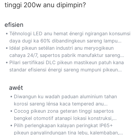
tinggi 200w anu dipimpin?
efisien
Téhnologi LED anu hemat énergi ngirangan konsumsi
daya dugi ka 60% dibandingkeun sareng lampu
halida logam 400W tradisional, nurunkeun biaya
Idéal pikeun setélan industri anu meryogikeun
listrik pikeun fasilitas ageung sapertos gudang.
cahaya 24/7, sapertos pabrik manufaktur sareng
pusat distribusi, dimana penghematan énergi
Pilari sertifikasi DLC pikeun mastikeun patuh kana
akumulasi salami waktos.
standar efisiensi énergi sareng mumpuni pikeun
potongan harga utilitas.
awét
Diwangun ku wadah paduan aluminium tahan
korosi sareng lénsa kaca tempered anu
dikuatkeun, mastikeun résiliénsi dina lingkungan
Cocog pikeun zona geteran tinggi sapertos
anu keras sapertos pabrik sareng tempat
bengkel otomotif atanapi lokasi konstruksi,
panyimpenan luar ruangan.
ngajaga integritas struktural dina kaayaan anu
Pilih perlengkapan kalayan peringkat IP65+
nungtut.
pikeun panyalindungan tina lebu, kalembaban,