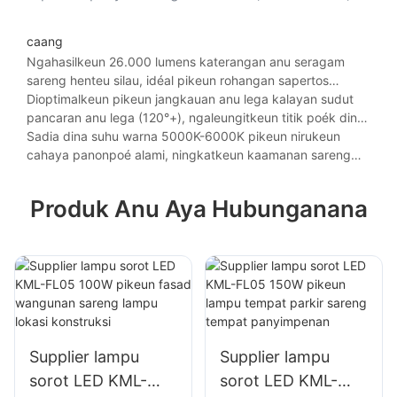
sareng suhu ekstrim, anu manjangkeun umur
dina iklim anu nangtang.
caang
Ngahasilkeun 26.000 lumens katerangan anu seragam
sareng henteu silau, idéal pikeun rohangan sapertos
gimnasium sareng hanggar pesawat anu meryogikeun
Dioptimalkeun pikeun jangkauan anu lega kalayan sudut
pisibilitas anu akurat.
pancaran anu lega (120°+), ngaleungitkeun titik poék dina
aplikasi plafon anu luhur sapertos gudang ritel sareng
Sadia dina suhu warna 5000K-6000K pikeun nirukeun
arena olahraga.
cahaya panonpoé alami, ningkatkeun kaamanan sareng
produktivitas dina lingkungan anu intensif tugas.
Produk Anu Aya Hubunganana
Supplier lampu
Supplier lampu
sorot LED KML-
sorot LED KML-