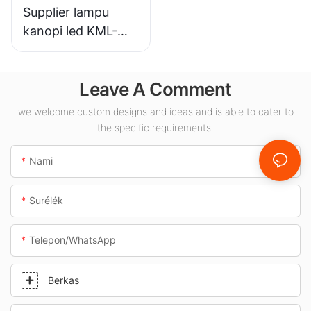
Supplier lampu
kanopi led KML-
CLA 100W pikeun
rohangan jero
Leave A Comment
ruangan sapertos
pom bensin sareng
we welcome custom designs and ideas and is able to cater to
jalan bawah tanah.
the specific requirements.
Nami
Surélék
Telepon/whatsApp
Berkas