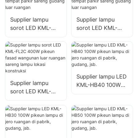
lampu signage
ruangan
ageung
Supplier lampu
Supplier lampu
sorot LED KML-
sorot LED KML-
FL2C 200W pikeun
FL2C 240W pikeun
tempat parkir
tempat parkir
sareng gudang luar
sareng gudang luar
ruangan
ruangan
Supplier lampu LED
Supplier lampu
KML-HB40 100W
sorot LED KML-
pikeun lampu di
FL2C 400W pikeun
jero ruangan di
fasad wangunan
pabrik, gudang, jsb.
luar ruangan
sareng lampu lokasi
konstruksi