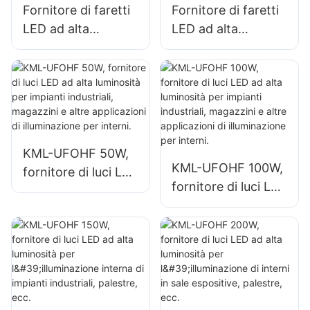
Fornitore di faretti
Fornitore di faretti
LED ad alta
LED ad alta
luminosità KML-
luminosità KML-
HB52 da 100 W per
UFOHA da 100 W
spazi interni quali
per spazi interni
capannoni
quali capannoni
industriali e
industriali e
magazzini.
magazzini.
KML-UFOHF 50W,
KML-UFOHF 100W,
fornitore di luci LED
fornitore di luci LED
ad alta luminosità
ad alta luminosità
per impianti
per impianti
industriali,
industriali,
magazzini e altre
magazzini e altre
applicazioni di
applicazioni di
illuminazione per
illuminazione per
interni.