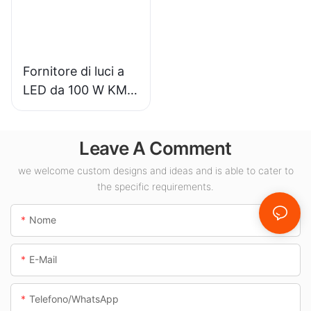
illuminazione per
interni.
Fornitore di luci a
LED da 100 W KML-
CLA per spazi
interni come
Leave A Comment
stazioni di servizio
e sottopassaggi.
we welcome custom designs and ideas and is able to cater to
the specific requirements.
Nome
E-Mail
Telefono/WhatsApp