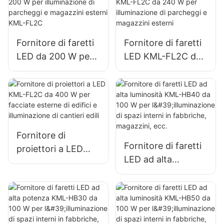
pubblicitari esterni
esterne
e illuminazione di
grandi insegne
Fornitore di faretti
Fornitore di faretti
LED da 200 W per
LED KML-FL2C da
illuminazione di
240 W per
parcheggi e
illuminazione di
magazzini esterni
parcheggi e
KML-FL2C
magazzini esterni
Fornitore di
Fornitore di faretti
proiettori a LED
LED ad alta
KML-FL2C da 400
luminosità KML-
W per facciate
HB40 da 100 W per
esterne di edifici e
l'illuminazione di
illuminazione di
spazi interni in
cantieri edili