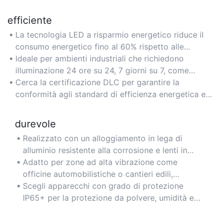
efficiente
La tecnologia LED a risparmio energetico riduce il
consumo energetico fino al 60% rispetto alle
tradizionali lampade a ioduri metallici da 400 W,
Ideale per ambienti industriali che richiedono
riducendo i costi dell'elettricità per strutture di
illuminazione 24 ore su 24, 7 giorni su 7, come
grandi dimensioni come i magazzini.
stabilimenti di produzione e centri di distribuzione,
Cerca la certificazione DLC per garantire la
dove il risparmio energetico si accumula nel tempo.
conformità agli standard di efficienza energetica e
avere diritto agli sconti sulle utenze.
durevole
Realizzato con un alloggiamento in lega di
alluminio resistente alla corrosione e lenti in
vetro temperato rinforzato, garantisce
Adatto per zone ad alta vibrazione come
resistenza in ambienti difficili come fabbriche e
officine automobilistiche o cantieri edili,
aree di stoccaggio all'aperto.
mantenendo l'integrità strutturale in condizioni
Scegli apparecchi con grado di protezione
difficili.
IP65+ per la protezione da polvere, umidità e
temperature estreme, prolungandone la durata
anche in climi difficili.