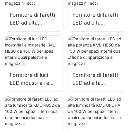
fabbriche,
magazzini, ecc.
Fornitore di faretti
Fornitore di faretti
LED ad alta
LED ad alta
potenza KML-HB30
luminosità KML-
da 100 W per
HB50 da 100 W per
l'illuminazione di
l'illuminazione di
spazi interni in
spazi interni in
fabbriche,
fabbriche,
magazzini, ecc.
magazzini, ecc.
Fornitore di luci
Fornitore di faretti
LED industriali e
LED ad alta
minerarie KML-
potenza KML-HB50
HB30 da 150 W per
da 150 W per spazi
spazi interni quali
interni quali officine
palestre e
di riparazione e
magazzini.
magazzini.