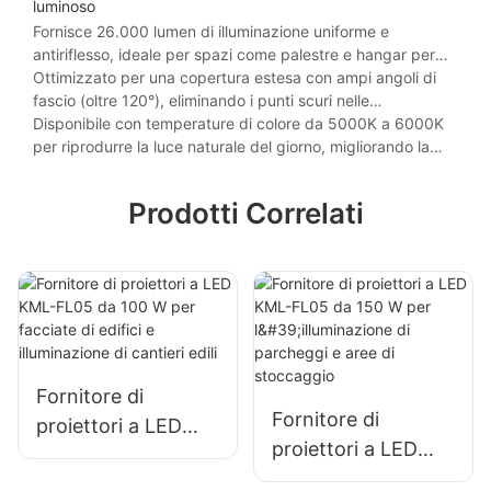
luminoso
Fornisce 26.000 lumen di illuminazione uniforme e
antiriflesso, ideale per spazi come palestre e hangar per
aeromobili che richiedono una visibilità precisa.
Ottimizzato per una copertura estesa con ampi angoli di
fascio (oltre 120°), eliminando i punti scuri nelle
applicazioni con soffitti alti, come magazzini commerciali e
Disponibile con temperature di colore da 5000K a 6000K
palazzetti dello sport.
per riprodurre la luce naturale del giorno, migliorando la
sicurezza e la produttività negli ambienti in cui si svolgono
attività intensive.
Prodotti Correlati
Fornitore di
Fornitore di
proiettori a LED
proiettori a LED
KML-FL05 da 100
KML-FL05 da 150
W per facciate di