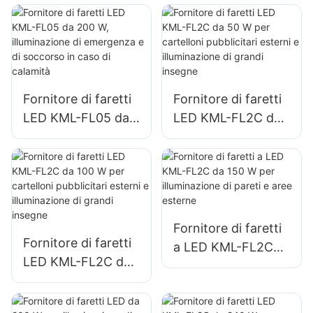
W per
edifici e
l'illuminazione di
illuminazione di
parcheggi e aree di
cantieri edili
stoccaggio
Fornitore di faretti
Fornitore di faretti
LED KML-FL05 da
LED KML-FL2C da
200 W,
50 W per cartelloni
illuminazione di
pubblicitari esterni
emergenza e di
e illuminazione di
soccorso in caso di
grandi insegne
calamità
Fornitore di faretti
Fornitore di faretti
a LED KML-FL2C
LED KML-FL2C da
da 150 W per
100 W per
illuminazione di
cartelloni
pareti e aree