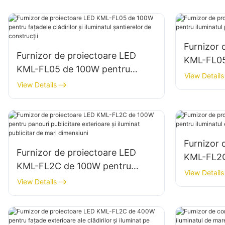
Furnizor 
Furnizor de proiectoare LED
KML-FL05
KML-FL05 de 100W pentru
iluminatul
View Details
fațadele clădirilor și iluminatul
View Details
de depozi
șantierelor de construcții
Furnizor 
Furnizor de proiectoare LED
KML-FL2C
KML-FL2C de 100W pentru
iluminatul
View Details
panouri publicitare exterioare și
View Details
al zonelo
iluminat publicitar de mari
dimensiuni