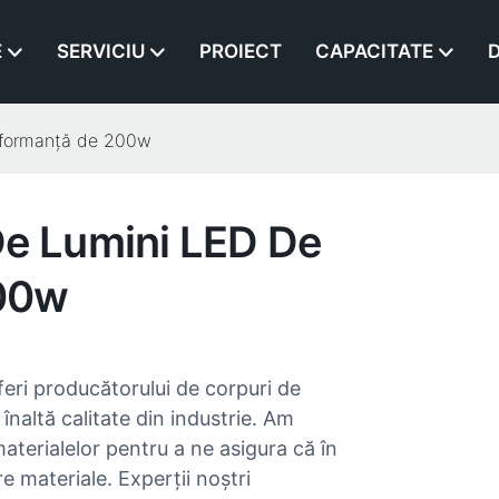
E
SERVICIU
PROIECT
CAPACITATE
D
erformanță de 200w
De Lumini LED De
200w
eri producătorului de corpuri de
înaltă calitate din industrie. Am
 materialelor pentru a ne asigura că în
e materiale. Experții noștri