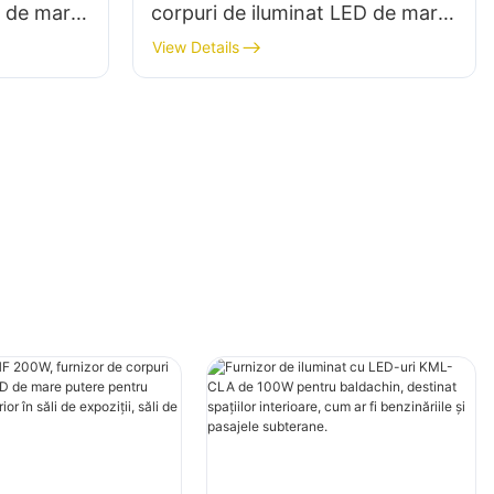
D de mare
corpuri de iluminat LED de mare
 interior
putere pentru iluminatul interior
View Details
li de
în săli de expoziții, săli de sport
etc.