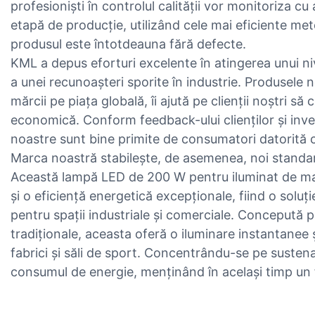
profesioniști în controlul calității vor monitoriza cu 
etapă de producție, utilizând cele mai eficiente m
produsul este întotdeauna fără defecte.
KML a depus eforturi excelente în atingerea unui nivel
a unei recunoașteri sporite în industrie. Produsele 
mărcii pe piața globală, îi ajută pe clienții noștri să
economică. Conform feedback-ului clienților și inve
noastre sunt bine primite de consumatori datorită cali
Marca noastră stabilește, de asemenea, noi standar
Această lampă LED de 200 W pentru iluminat de ma
și o eficiență energetică excepționale, fiind o soluț
pentru spații industriale și comerciale. Concepută p
tradiționale, aceasta oferă o iluminare instantanee 
fabrici și săli de sport. Concentrându-se pe sustena
consumul de energie, menținând în același timp un f