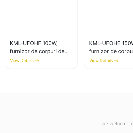
KML-UFOHF 100W,
KML-UFOHF 150
furnizor de corpuri de
furnizor de corpu
iluminat cu LED pentru
iluminat LED de 
View Details
View Details
instalații industriale,
putere pentru ilu
depozite și alte aplicații
interior în fabrici
de iluminat interior.
industriale, săli d
etc.
we welcome cu