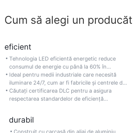
Cum să alegi un producăto
eficient
Tehnologia LED eficientă energetic reduce
consumul de energie cu până la 60% în
comparație cu lămpile tradiționale cu
Ideal pentru medii industriale care necesită
halogenuri metalice de 400 W, reducând
iluminare 24/7, cum ar fi fabricile și centrele de
costurile cu energia electrică pentru instalațiile
distribuție, unde economiile de energie se
Căutați certificarea DLC pentru a asigura
mari, cum ar fi depozitele.
acumulează în timp.
respectarea standardelor de eficiență
energetică și pentru a vă califica pentru
reduceri la utilități.
durabil
Construit cu carcasă din aliaj de aluminiu