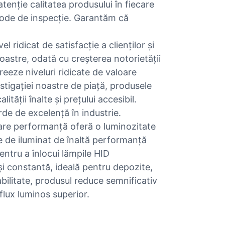
atenție calitatea produsului în fiecare
etode de inspecție. Garantăm că
 ridicat de satisfacție a clienților și
noastre, odată cu creșterea notorietății
 creeze niveluri ridicate de valoare
stigației noastre de piață, produsele
tății înalte și prețului accesibil.
de de excelență în industrie.
re performanță oferă o luminozitate
ie de iluminat de înaltă performanță
entru a înlocui lămpile HID
și constantă, ideală pentru depozite,
bilitate, produsul reduce semnificativ
lux luminos superior.