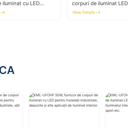
e iluminat cu LED
corpuri de iluminat LE
talații industriale,
putere pentru iluminatul
View Details
i alte aplicații de
în fabrici industriale, să
nterior.
sport etc.
ACA