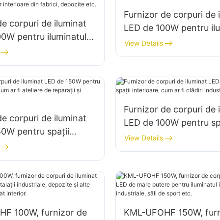
Furnizor de corpuri de 
de corpuri de iluminat
LED de 100W pentru ilu
0W pentru iluminatul
de interior în fabrici, d
View Details
îngustă KML-HB40,
etc.
minatul spațiilor
 din fabrici, depozite
Furnizor de corpuri de 
de corpuri de iluminat
LED de 100W pentru spa
0W pentru spații
interioare, cum ar fi clă
View Details
, cum ar fi ateliere de
industriale și depozite.
și depozite.
F 100W, furnizor de
KML-UFOHF 150W, furn