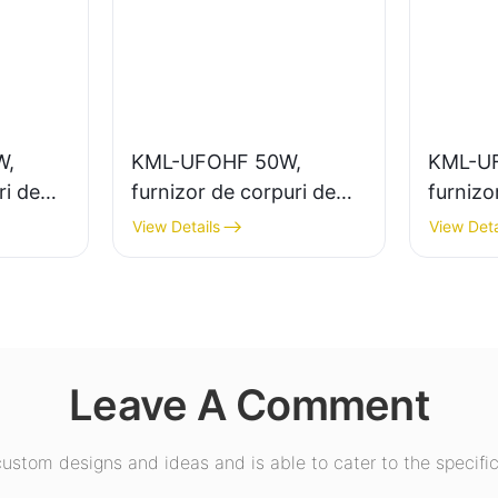
W,
KML-UFOHF 50W,
KML-U
ri de
furnizor de corpuri de
furnizo
mare
iluminat cu LED pentru
ilumina
View Details
View Deta
minatul
instalații industriale,
putere 
depozite și alte aplicații
interior
e sport
de iluminat interior.
expoziți
etc.
Leave A Comment
stom designs and ideas and is able to cater to the specific