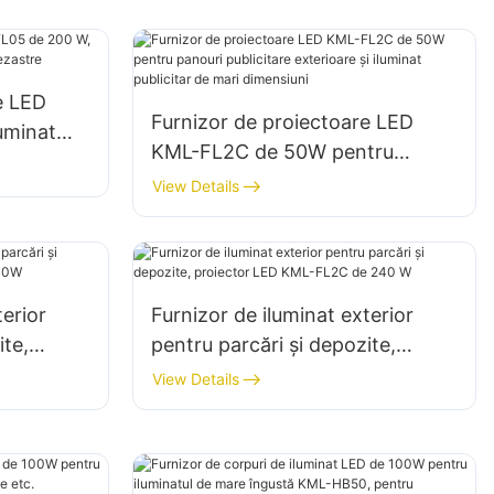
e LED
Furnizor de proiectoare LED
uminat
KML-FL2C de 50W pentru
ță și
panouri publicitare exterioare și
View Details
iluminat publicitar de mari
dimensiuni
terior
Furnizor de iluminat exterior
ite,
pentru parcări și depozite,
L2C 200W
proiector LED KML-FL2C de 240
View Details
W