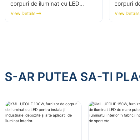
corpuri de iluminat cu LED
corpuri d
pentru instalații industriale,
pentru ins
View Details
View Details
depozite și alte aplicații de
depozite ș
iluminat interior.
iluminat i
S-AR PUTEA SA-TI PL