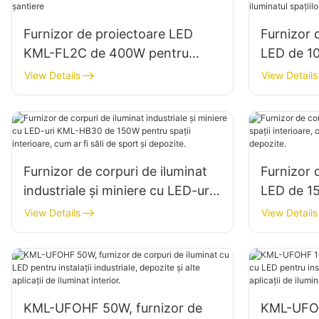
Furnizor de proiectoare LED
Furnizor 
KML-FL2C de 400W pentru
LED de 10
fațade exterioare ale clădirilor și
de mare 
View Details
View Details
iluminat pe șantiere
pentru ilu
interioare
etc.
Furnizor de corpuri de iluminat
Furnizor 
industriale și miniere cu LED-uri
LED de 15
KML-HB30 de 150W pentru
interioare
View Details
View Details
spații interioare, cum ar fi săli de
reparații 
sport și depozite.
KML-UFOHF 50W, furnizor de
KML-UFOH