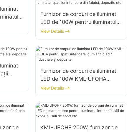
iluminat
Furnizor de corpuri de iluminat
minatul
LED de 100W pentru iluminatul
epozite
de mare îngustă KML-HB50,
View Details
pentru iluminatul spațiilor
interioare din fabrici, depozite
etc.
iluminat
Furnizor de corpuri de iluminat
ții
LED de 100W KML-UFOHA
diri
pentru spații interioare, cum ar fi
View Details
clădiri industriale și depozite.
izor de
KML-UFOHF 200W, furnizor de