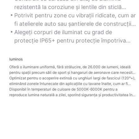
rezistentă la coroziune și lentile din sticlă
securizată ranforsată, asigurând rezistența în
Potrivit pentru zone cu vibrații ridicate, cum ar
medii dure, cum ar fi fabricile și zonele de
fi atelierele auto sau șantierele de construcții,
depozitare în aer liber.
menținând integritatea structurală în condiții
Alegeți corpuri de iluminat cu grad de
dificile.
protecție IP65+ pentru protecție împotriva
prafului, umezelii și temperaturilor extreme,
prelungind durata de viață în climate dificile.
luminos
Oferă o iluminare uniformă, fără strălucire, de 26.000 de lumeni, ideală
pentru spații precum săli de sport și hangaruri de aeronave care necesită
vizibilitate precisă.
Optimizat pentru o acoperire extinsă cu unghiuri largi de fascicul (120°+),
eliminând zonele întunecate din aplicațiile cu tavane înalte, cum ar fi
depozitele comerciale și arenele sportive.
Disponibil în temperaturi de culoare de 5000K-6000K pentru a
reproduce lumina naturală a zilei, sporind siguranța și productivitatea în
mediile cu sarcini intensive.