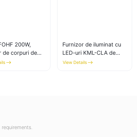
FOHF 200W,
Furnizor de iluminat cu
r de corpuri de
LED-uri KML-CLA de
t LED de mare
100W pentru baldachin,
ils
View Details
pentru iluminatul
destinat spațiilor
 în săli de
interioare, cum ar fi
i, săli de sport
benzinăriile și pasajele
subterane.
 requirements.