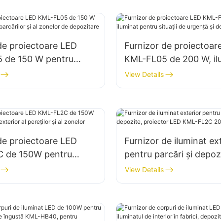
de proiectoare LED
Furnizor de proiectoar
 de 150 W pentru
KML-FL05 de 200 W, il
 parcărilor și al zonelor
pentru situații de urgen
View Details
tare
dezastre
de proiectoare LED
Furnizor de iluminat ex
 de 150W pentru
pentru parcări și depoz
 exterior al pereților și
proiector LED KML-F
View Details
r