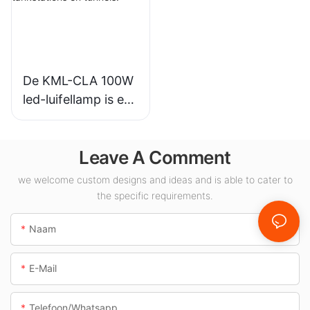
andere
tentoonstellingshall
binnenverlichtingst
en, gymzalen, enz.
oepassingen.
De KML-CLA 100W
led-luifellamp is een
leverancier voor
binnenruimtes
Leave A Comment
zoals tankstations
en tunnels.
we welcome custom designs and ideas and is able to cater to
the specific requirements.
Naam
E-Mail
Telefoon/whatsapp