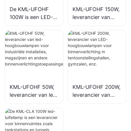
De KML-UFOHF
KML-UFOHF 150W,
100W is een LED-
leverancier van
hoogbouwlamp,
LED-
geschikt voor
hoogbouwlampen
industriële
voor
complexen,
binnenverlichting in
magazijnen en
industriële
andere
complexen,
binnenverlichtingst
sporthallen, enz.
oepassingen.
KML-UFOHF 50W,
KML-UFOHF 200W,
leverancier van led-
leverancier van
hoogbouwlampen
LED-
voor industriële
hoogbouwlampen
installaties,
voor
magazijnen en
binnenverlichting in