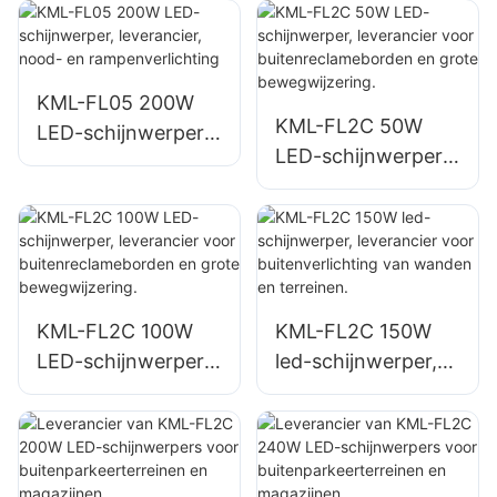
gevelverlichting en
parkeerterrein- en
verlichting op
opslagruimteverlich
bouwplaatsen.
ting.
KML-FL05 200W
KML-FL2C 50W
LED-schijnwerper,
LED-schijnwerper,
leverancier, nood-
leverancier voor
en
buitenreclamebord
rampenverlichting
en en grote
bewegwijzering.
KML-FL2C 100W
KML-FL2C 150W
LED-schijnwerper,
led-schijnwerper,
leverancier voor
leverancier voor
buitenreclamebord
buitenverlichting
en en grote
van wanden en
bewegwijzering.
terreinen.