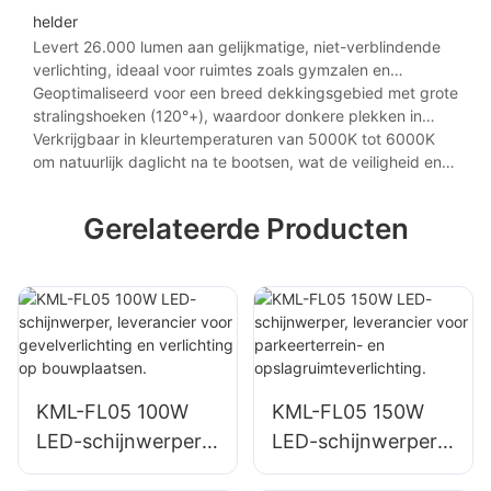
veeleisende klimaatomstandigheden wordt
helder
verlengd.
Levert 26.000 lumen aan gelijkmatige, niet-verblindende
verlichting, ideaal voor ruimtes zoals gymzalen en
vliegtuigloodsen waar nauwkeurig zicht vereist is.
Geoptimaliseerd voor een breed dekkingsgebied met grote
stralingshoeken (120°+), waardoor donkere plekken in
ruimtes met hoge plafonds, zoals winkelmagazijnen en
Verkrijgbaar in kleurtemperaturen van 5000K tot 6000K
sportarena's, worden geëlimineerd.
om natuurlijk daglicht na te bootsen, wat de veiligheid en
productiviteit in veeleisende werkomgevingen verbetert.
Gerelateerde Producten
KML-FL05 100W
KML-FL05 150W
LED-schijnwerper,
LED-schijnwerper,
leverancier voor
leverancier voor