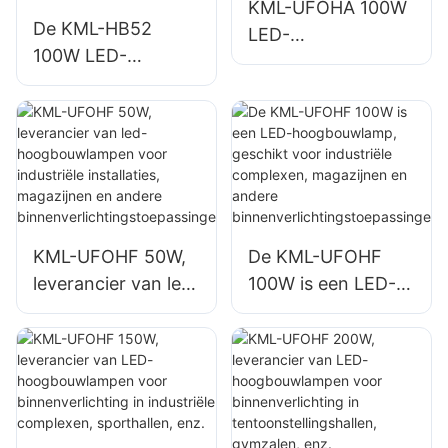
KML-UFOHA 100W
magazijnen.
De KML-HB52
LED-
100W LED-
hoogbouwlamp,
hoogbouwlamp is
leverancier voor
een leverancier
binnenruimtes
voor binnenruimtes
zoals industriële
zoals industriële
fabrieksgebouwen
fabrieksgebouwen
en magazijnen.
en magazijnen.
KML-UFOHF 50W,
De KML-UFOHF
leverancier van led-
100W is een LED-
hoogbouwlampen
hoogbouwlamp,
voor industriële
geschikt voor
installaties,
industriële
magazijnen en
complexen,
andere
magazijnen en
binnenverlichtingst
andere