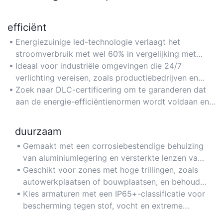
efficiënt
Energiezuinige led-technologie verlaagt het
stroomverbruik met wel 60% in vergelijking met
traditionele 400W metaalhalogeenlampen, waardoor
Ideaal voor industriële omgevingen die 24/7
de elektriciteitskosten voor grote gebouwen zoals
verlichting vereisen, zoals productiebedrijven en
magazijnen dalen.
distributiecentra, waar de energiebesparing zich in
Zoek naar DLC-certificering om te garanderen dat
de loop der tijd opstapelt.
aan de energie-efficiëntienormen wordt voldaan en
om in aanmerking te komen voor kortingen van
energieleveranciers.
duurzaam
Gemaakt met een corrosiebestendige behuizing
van aluminiumlegering en versterkte lenzen van
gehard glas, wat zorgt voor duurzaamheid in
Geschikt voor zones met hoge trillingen, zoals
ruwe omgevingen zoals fabrieken en
autowerkplaatsen of bouwplaatsen, en behoudt
opslagruimtes in de buitenlucht.
de structurele integriteit onder ve veeleisende
Kies armaturen met een IP65+-classificatie voor
omstandigheden.
bescherming tegen stof, vocht en extreme
temperaturen, waardoor de levensduur in