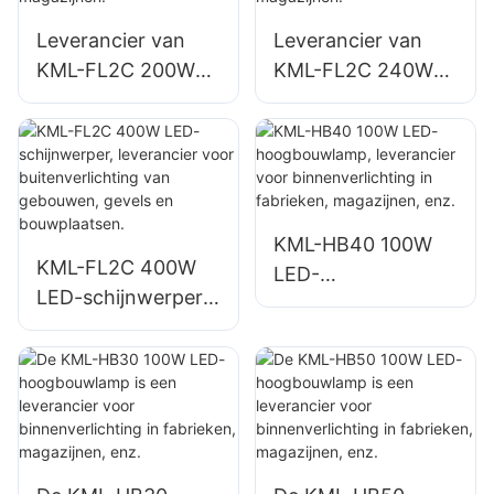
Leverancier van
Leverancier van
KML-FL2C 200W
KML-FL2C 240W
LED-schijnwerpers
LED-schijnwerpers
voor
voor
buitenparkeerterrei
buitenparkeerterrei
nen en magazijnen.
nen en magazijnen.
KML-HB40 100W
KML-FL2C 400W
LED-
LED-schijnwerper,
hoogbouwlamp,
leverancier voor
leverancier voor
buitenverlichting
binnenverlichting in
van gebouwen,
fabrieken,
gevels en
magazijnen, enz.
bouwplaatsen.