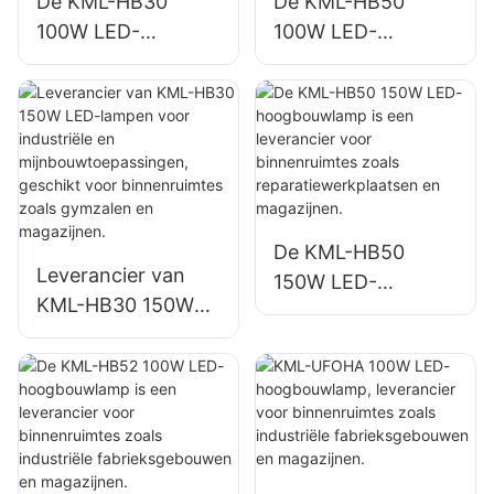
De KML-HB30
De KML-HB50
100W LED-
100W LED-
hoogbouwlamp is
hoogbouwlamp is
een leverancier
een leverancier
voor
voor
binnenverlichting in
binnenverlichting in
fabrieken,
fabrieken,
magazijnen, enz.
magazijnen, enz.
De KML-HB50
Leverancier van
150W LED-
KML-HB30 150W
hoogbouwlamp is
LED-lampen voor
een leverancier
industriële en
voor binnenruimtes
mijnbouwtoepassin
zoals
gen, geschikt voor
reparatiewerkplaat
binnenruimtes
sen en magazijnen.
zoals gymzalen en