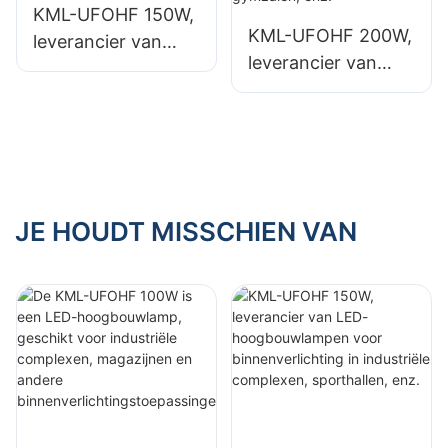
KML-UFOHF 150W,
oepassingen.
binnenverlichtingst
KML-UFOHF 200W,
leverancier van
oepassingen.
leverancier van
LED-
LED-
hoogbouwlampen
hoogbouwlampen
voor
voor
binnenverlichting in
binnenverlichting in
industriële
tentoonstellingshall
complexen,
en, gymzalen, enz.
JE HOUDT MISSCHIEN VAN
sporthallen, enz.