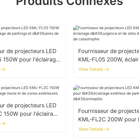
Produits Connexes
ur de projecteurs LED
Fournisseur de project
150W pour l'éclairage
KML-FL05 200W, éclai
gs et d'aires de
d'urgence et de sites d
View Details
en cas de catastrophe
ur de projecteurs LED
Fournisseur de project
 150W pour l'éclairage
KML-FL2C 200W pour l'
de zones extérieures
extérieur de parkings e
View Details
d'entrepôts