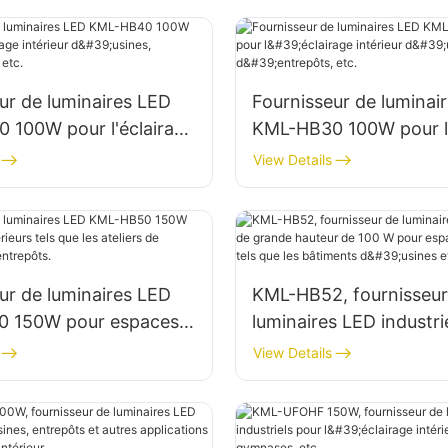
ur de luminaires LED
Fournisseur de luminai
 100W pour l'éclairage
KML-HB30 100W pour l'
d'usines, d'entrepôts,
intérieur d'usines, d'en
View Details
etc.
ur de luminaires LED
KML-HB52, fournisseur
 150W pour espaces
luminaires LED industri
 tels que les ateliers de
grande hauteur de 100
View Details
n et les entrepôts.
espaces intérieurs tels 
bâtiments d'usines et l
entrepôts.