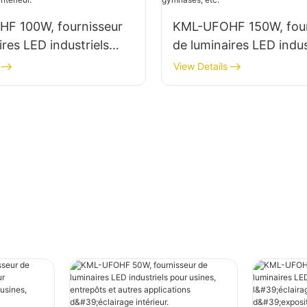
F 100W, fournisseur
KML-UFOHF 150W, four
ires LED industriels
de luminaires LED indus
es, entrepôts et autres
pour l'éclairage intérie
View Details
ns d'éclairage intérieur.
usines, gymnases, etc.