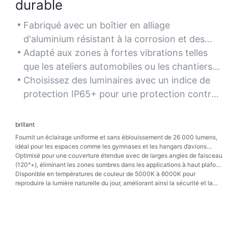
durable
Fabriqué avec un boîtier en alliage
d'aluminium résistant à la corrosion et des
lentilles en verre trempé renforcé, ce qui
Adapté aux zones à fortes vibrations telles
garantit sa robustesse dans des
que les ateliers automobiles ou les chantiers
environnements difficiles comme les usines et
de construction, il maintient son intégrité
Choisissez des luminaires avec un indice de
les zones de stockage extérieures.
structurelle même dans des conditions
protection IP65+ pour une protection contre
exigeantes.
la poussière, l'humidité et les températures
extrêmes, prolongeant ainsi leur durée de vie
brillant
dans des climats difficiles.
Fournit un éclairage uniforme et sans éblouissement de 26 000 lumens,
idéal pour les espaces comme les gymnases et les hangars d’avions
nécessitant une visibilité précise.
Optimisé pour une couverture étendue avec de larges angles de faisceau
(120°+), éliminant les zones sombres dans les applications à haut plafond
comme les entrepôts de vente au détail et les arènes sportives.
Disponible en températures de couleur de 5000K à 6000K pour
reproduire la lumière naturelle du jour, améliorant ainsi la sécurité et la
productivité dans les environnements exigeants.