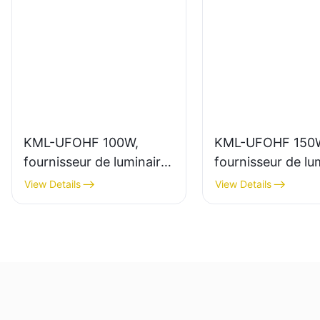
KML-UFOHF 100W,
KML-UFOHF 150
fournisseur de luminaires
fournisseur de lu
LED industriels pour
LED industriels p
View Details
View Details
usines, entrepôts et
l'éclairage intérie
autres applications
usines, gymnases,
d'éclairage intérieur.