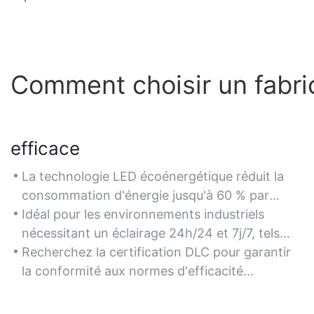
Comment choisir un fabri
efficace
La technologie LED écoénergétique réduit la
consommation d'énergie jusqu'à 60 % par
rapport aux lampes à halogénures métalliques
Idéal pour les environnements industriels
traditionnelles de 400 W, ce qui diminue les
nécessitant un éclairage 24h/24 et 7j/7, tels
coûts d'électricité pour les grandes installations
que les usines de fabrication et les centres de
Recherchez la certification DLC pour garantir
comme les entrepôts.
distribution, où les économies d'énergie
la conformité aux normes d'efficacité
s'accumulent au fil du temps.
énergétique et bénéficier de remises des
fournisseurs d'énergie.