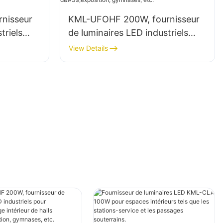
nisseur
KML-UFOHF 200W, fournisseur
triels
de luminaires LED industriels
ur des
pour l'éclairage intérieur de halls
View Details
d'exposition, gymnases, etc.