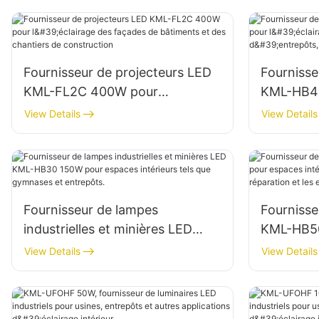
enseignes.
Fournisseur de projecteurs LED
Fournisse
KML-FL2C 400W pour
KML-HB40
l'éclairage des façades de
intérieur 
View Details
View Details
bâtiments et des chantiers de
etc.
construction
Fournisseur de lampes
Fournisse
industrielles et minières LED
KML-HB50
KML-HB30 150W pour espaces
intérieurs
View Details
View Details
intérieurs tels que gymnases et
réparatio
entrepôts.