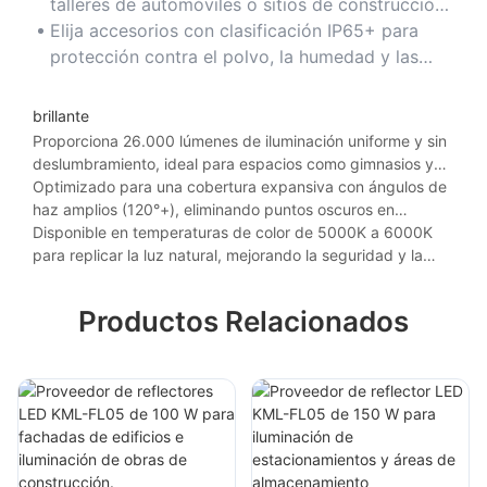
resistencia en entornos hostiles como fábricas y
talleres de automóviles o sitios de construcción,
áreas de almacenamiento al aire libre.
manteniendo la integridad estructural en
Elija accesorios con clasificación IP65+ para
condiciones exigentes.
protección contra el polvo, la humedad y las
temperaturas extremas, lo que prolonga la vida
útil en climas desafiantes.
brillante
Proporciona 26.000 lúmenes de iluminación uniforme y sin
deslumbramiento, ideal para espacios como gimnasios y
hangares de aviones que requieren una visibilidad precisa.
Optimizado para una cobertura expansiva con ángulos de
haz amplios (120°+), eliminando puntos oscuros en
aplicaciones de techos altos como almacenes minoristas y
Disponible en temperaturas de color de 5000K a 6000K
estadios deportivos.
para replicar la luz natural, mejorando la seguridad y la
productividad en entornos con muchas tareas.
Productos Relacionados