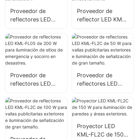
Proveedor de
Proveedor de
reflectores LED
reflector LED KML-
KML-FL05 de 100
FL05 de 150 W
W para fachadas
para iluminación de
de edificios e
estacionamientos y
iluminación de
áreas de
obras de
almacenamiento
construcción.
Proveedor de
Proveedor de
reflectores LED
reflectores LED
KML-FL05 de 200
KML-FL2C de 50 W
W para iluminación
para vallas
de sitios de
publicitarias
emergencia y
exteriores e
socorro en
iluminación de
Proyector LED
desastres.
señalización de
KML-FL2C de 150