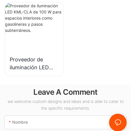
gran altura para
gran altura para
plantas
iluminación interior
industriales,
en salas de
almacenes y otras
exposiciones,
aplicaciones de
gimnasios, etc.
iluminación interior.
Proveedor de
iluminación LED
KML-CLA de 100 W
para espacios
Leave A Comment
interiores como
gasolineras y pasos
we welcome custom designs and ideas and is able to cater to
subterráneos.
the specific requirements.
Nombre