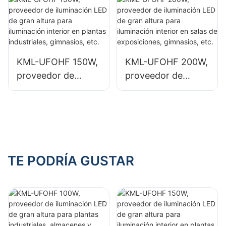
plantas
plantas
industriales,
industriales,
almacenes y otras
almacenes y otras
aplicaciones de
aplicaciones de
KML-UFOHF 150W,
KML-UFOHF 200W,
iluminación interior.
iluminación interior.
proveedor de
proveedor de
iluminación LED de
iluminación LED de
gran altura para
gran altura para
iluminación interior
iluminación interior
en plantas
en salas de
industriales,
exposiciones,
gimnasios, etc.
gimnasios, etc.
TE PODRÍA GUSTAR