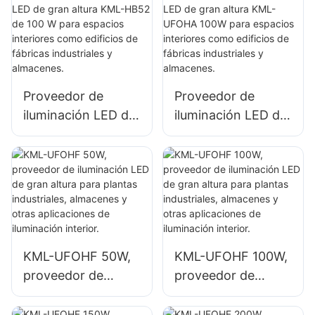
espacios interiores
para espacios
como gimnasios y
interiores como
almacenes.
talleres de
reparación y
almacenes.
Proveedor de
Proveedor de
iluminación LED de
iluminación LED de
gran altura KML-
gran altura KML-
HB52 de 100 W
UFOHA 100W para
para espacios
espacios interiores
interiores como
como edificios de
edificios de
fábricas
fábricas
industriales y
industriales y
almacenes.
KML-UFOHF 50W,
KML-UFOHF 100W,
almacenes.
proveedor de
proveedor de
iluminación LED de
iluminación LED de
gran altura para
gran altura para