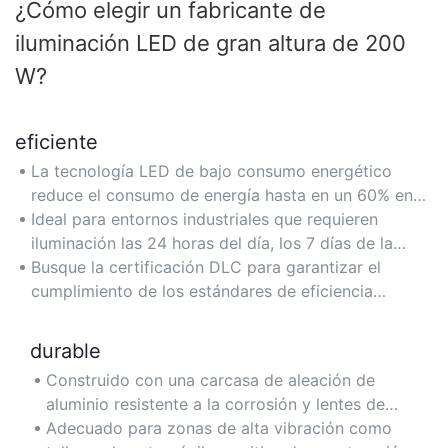
¿Cómo elegir un fabricante de
iluminación LED de gran altura de 200
W?
eficiente
La tecnología LED de bajo consumo energético
reduce el consumo de energía hasta en un 60% en
comparación con las lámparas de halogenuros
Ideal para entornos industriales que requieren
metálicos tradicionales de 400 W, lo que reduce los
iluminación las 24 horas del día, los 7 días de la
costos de electricidad para instalaciones grandes
semana, como plantas de fabricación y centros de
Busque la certificación DLC para garantizar el
como almacenes.
distribución, donde los ahorros de energía se
cumplimiento de los estándares de eficiencia
acumulan con el tiempo.
energética y calificar para reembolsos de servicios
públicos.
durable
Construido con una carcasa de aleación de
aluminio resistente a la corrosión y lentes de
vidrio templado reforzado, lo que garantiza
Adecuado para zonas de alta vibración como