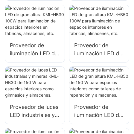
W para fachadas
HB40 100W para
de edificios
iluminación de
exteriores e
espacios interiores
iluminación de
en fábricas,
obras de
almacenes, etc.
Proveedor de
Proveedor de
construcción.
iluminación LED de
iluminación LED de
gran altura KML-
gran altura KML-
HB30 100W para
HB50 100W para
iluminación de
iluminación de
espacios interiores
espacios interiores
en fábricas,
en fábricas,
almacenes, etc.
almacenes, etc.
Proveedor de luces
Proveedor de
LED industriales y
iluminación LED de
mineras KML-HB30
gran altura KML-
de 150 W para
HB50 de 150 W