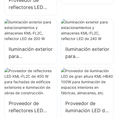
Proveedor de
gran tamaño.
W para iluminación
reflectores LED
de paredes y áreas
KML-FL2C de 100
exteriores.
W para vallas
publicitarias
exteriores e
iluminación de
Iluminación exterior
Iluminación exterior
señalización de
para
para
gran tamaño.
estacionamientos y
estacionamientos y
almacenes KML-
almacenes KML-
FL2C, reflector LED
FL2C, reflector LED
de 200 W
de 240 W
Proveedor de
Proveedor de
reflectores LED
iluminación LED de
KML-FL2C de 400
gran altura KML-