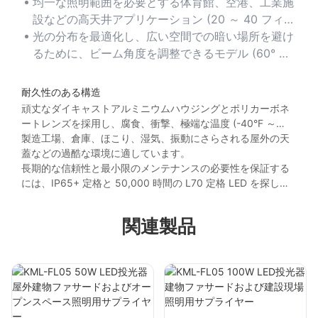
照明器具を効果的に置き換えます。
均一な照明範囲を必要とする体育館、空港、工業施
設などの高天井アプリケーション (20 ～ 40 フィー
ト) に最適です。
光の分布を最適化し、広い空間での暗い場所を避け
るために、ビーム角度を調整できるモデル (60° ～
120°) を選択してください。
耐久性のある構造
頑丈なダイキャストアルミニウムハウジングとポリカーボネ
ートレンズを採用し、腐食、衝撃、極端な温度 (-40°F ～
130°F) に対する耐性を確保しています。
製造工場、倉庫、ほこり、湿気、振動にさらされる屋外の天
蓋などの過酷な環境に適しています。
長期的な信頼性と最小限のメンテナンスの必要性を保証する
には、IP65+ 定格と 50,000 時間の L70 定格 LED を探して
ください。
関連製品