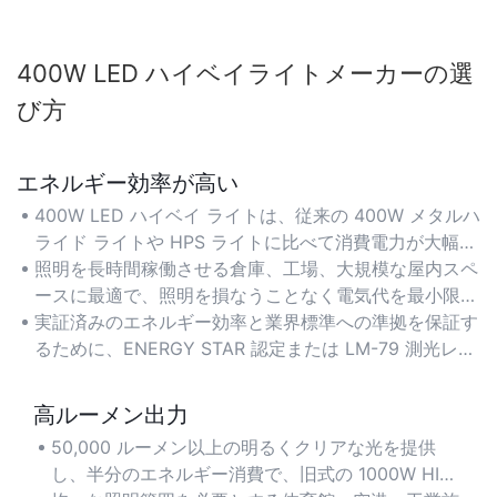
400W LED ハイベイライトメーカーの選
び方​
エネルギー効率が高い
400W LED ハイベイ ライトは、従来の 400W メタルハ
ライド ライトや HPS ライトに比べて消費電力が大幅に
少なく、優れた明るさを維持しながらエネルギー コス
照明を長時間稼働させる倉庫、工場、大規模な屋内スペ
トを最大 60% 削減します。
ースに最適で、照明を損なうことなく電気代を最小限に
抑えます。
実証済みのエネルギー効率と業界標準への準拠を保証す
るために、ENERGY STAR 認定または LM-79 測光レポ
ートを備えた器具を選択してください。
高ルーメン出力
50,000 ルーメン以上の明るくクリアな光を提供
し、半分のエネルギー消費で、旧式の 1000W HID