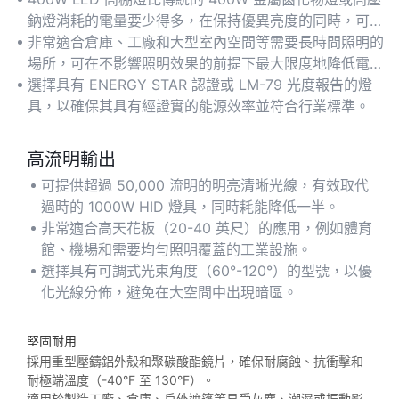
鈉燈消耗的電量要少得多，在保持優異亮度的同時，可降
低高達 60% 的能源成本。
非常適合倉庫、工廠和大型室內空間等需要長時間照明的
場所，可在不影響照明效果的前提下最大限度地降低電
費。
選擇具有 ENERGY STAR 認證或 LM-79 光度報告的燈
具，以確保其具有經證實的能源效率並符合行業標準。
高流明輸出
可提供超過 50,000 流明的明亮清晰光線，有效取代
過時的 1000W HID 燈具，同時耗能降低一半。
非常適合高天花板（20-40 英尺）的應用，例如體育
館、機場和需要均勻照明覆蓋的工業設施。
選擇具有可調式光束角度（60°-120°）的型號，以優
化光線分佈，避免在大空間中出現暗區。
堅固耐用
採用重型壓鑄鋁外殼和聚碳酸酯鏡片，確保耐腐蝕、抗衝擊和
耐極端溫度（-40°F 至 130°F）。
適用於製造工廠、倉庫、戶外遮篷等易受灰塵、潮濕或振動影