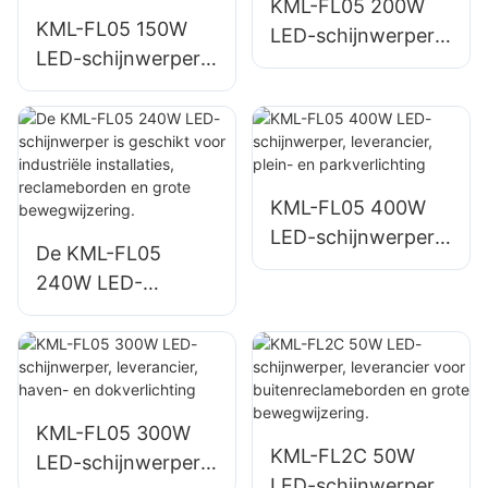
ruimtes.
KML-FL05 200W
KML-FL05 150W
LED-schijnwerper,
LED-schijnwerper,
leverancier, nood-
leverancier voor
en
parkeerterrein- en
rampenverlichting
opslagruimteverlich
ting.
KML-FL05 400W
LED-schijnwerper,
De KML-FL05
leverancier, plein-
240W LED-
en parkverlichting
schijnwerper is
geschikt voor
industriële
installaties,
reclameborden en
KML-FL05 300W
KML-FL2C 50W
grote
LED-schijnwerper,
LED-schijnwerper,