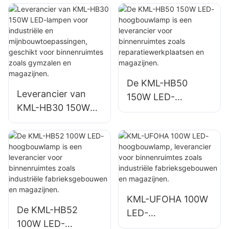
een leverancier
een leverancier
voor
voor
binnenverlichting in
binnenverlichting in
fabrieken,
fabrieken,
magazijnen, enz.
magazijnen, enz.
De KML-HB50
Leverancier van
150W LED-
KML-HB30 150W
hoogbouwlamp is
LED-lampen voor
een leverancier
industriële en
voor binnenruimtes
mijnbouwtoepassin
zoals
gen, geschikt voor
reparatiewerkplaat
binnenruimtes
sen en magazijnen.
zoals gymzalen en
KML-UFOHA 100W
magazijnen.
De KML-HB52
LED-
100W LED-
hoogbouwlamp,