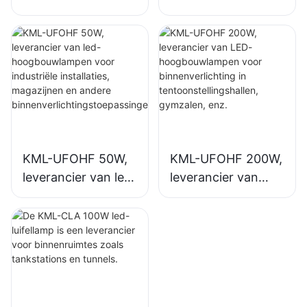
hoogbouwlamp,
LED-
geschikt voor
hoogbouwlampen
industriële
voor
complexen,
binnenverlichting in
magazijnen en
industriële
andere
complexen,
binnenverlichtingst
sporthallen, enz.
oepassingen.
KML-UFOHF 50W,
KML-UFOHF 200W,
leverancier van led-
leverancier van
hoogbouwlampen
LED-
voor industriële
hoogbouwlampen
installaties,
voor
magazijnen en
binnenverlichting in
andere
tentoonstellingshall
binnenverlichtingst
en, gymzalen, enz.
oepassingen.