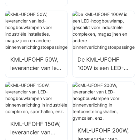
hoogbouwlamp is
leverancier voor
een leverancier
binnenruimtes
voor binnenruimtes
zoals industriële
zoals industriële
fabrieksgebouwen
fabrieksgebouwen
en magazijnen.
en magazijnen.
KML-UFOHF 50W,
De KML-UFOHF
leverancier van led-
100W is een LED-
hoogbouwlampen
hoogbouwlamp,
voor industriële
geschikt voor
installaties,
industriële
magazijnen en
complexen,
andere
magazijnen en
binnenverlichtingst
andere
KML-UFOHF 150W,
oepassingen.
binnenverlichtingst
KML-UFOHF 200W,
leverancier van
oepassingen.
leverancier van