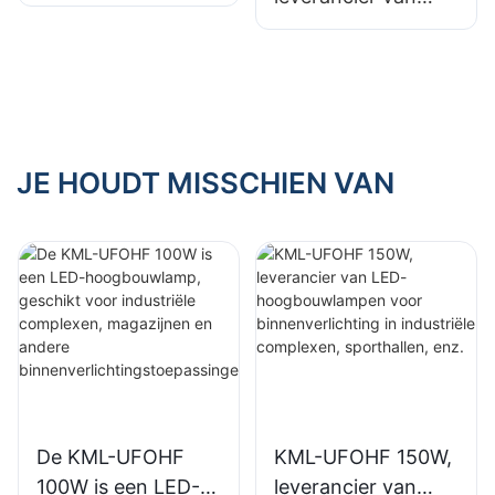
LED-
LED-
hoogbouwlampen
hoogbouwlampen
voor
voor
binnenverlichting in
binnenverlichting in
industriële
tentoonstellingshall
complexen,
en, gymzalen, enz.
JE HOUDT MISSCHIEN VAN
sporthallen, enz.
De KML-UFOHF
KML-UFOHF 150W,
100W is een LED-
leverancier van