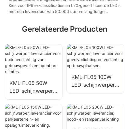
die blootgesteld zijn aan stof, vocht of trillingen.
Kies voor IP65+-classificaties en L70-gecertificeerde LED's
met een levensduur van 50.000 uur om langdurige
betrouwbaarheid en minimale onderhoudsbehoeften te
garanderen.
Gerelateerde Producten
KML-FL05 100W
KML-FL05 50W
LED-schijnwerper,
LED-schijnwerper,
leverancier voor
leverancier voor
gevelverlichting en
buitenverlichting
verlichting op
van gebouwgevels
bouwplaatsen.
en openbare