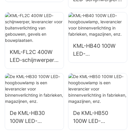
bewegwijzering.
leverancier, haven-
leverancier voor
en dokverlichting
buitenreclamebord
en en grote
bewegwijzering.
KML-HB40 100W
KML-FL2C 400W
LED-
LED-schijnwerper,
hoogbouwlamp,
leverancier voor
leverancier voor
buitenverlichting
binnenverlichting in
van gebouwen,
fabrieken,
gevels en
magazijnen, enz.
bouwplaatsen.
De KML-HB30
De KML-HB50
100W LED-
100W LED-
hoogbouwlamp is
hoogbouwlamp is