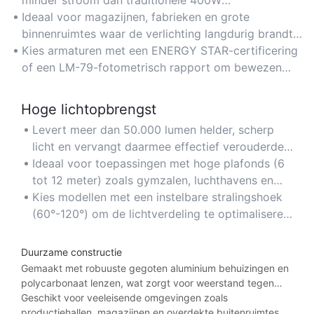
minder stroom dan traditionele 400W
metaalhalogeen- of HPS-lampen, waardoor de
Ideaal voor magazijnen, fabrieken en grote
energiekosten tot wel 60% lager uitvallen met
binnenruimtes waar de verlichting langdurig brandt,
behoud van een superieure helderheid.
waardoor de elektriciteitskosten worden verlaagd
Kies armaturen met een ENERGY STAR-certificering
zonder dat dit ten koste gaat van de verlichting.
of een LM-79-fotometrisch rapport om bewezen
energie-efficiëntie en naleving van de
industrienormen te garanderen.
Hoge lichtopbrengst
Levert meer dan 50.000 lumen helder, scherp
licht en vervangt daarmee effectief verouderde
1000W HID-armaturen, terwijl het slechts de
Ideaal voor toepassingen met hoge plafonds (6
helft van de energie verbruikt.
tot 12 meter) zoals gymzalen, luchthavens en
industriële complexen die een gelijkmatige
Kies modellen met een instelbare stralingshoek
lichtverdeling vereisen.
(60°-120°) om de lichtverdeling te optimaliseren
en donkere plekken in grote ruimtes te
voorkomen.
Duurzame constructie
Gemaakt met robuuste gegoten aluminium behuizingen en
polycarbonaat lenzen, wat zorgt voor weerstand tegen
corrosie, stoten en extreme temperaturen (-40°F tot
Geschikt voor veeleisende omgevingen zoals
130°F).
productiehallen, magazijnen en overdekte buitenruimtes