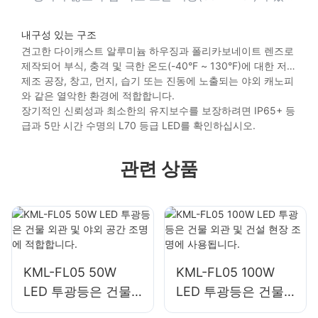
모델을 선택하십시오.
내구성 있는 구조
견고한 다이캐스트 알루미늄 하우징과 폴리카보네이트 렌즈로
제작되어 부식, 충격 및 극한 온도(-40°F ~ 130°F)에 대한 저항
력을 보장합니다.
제조 공장, 창고, 먼지, 습기 또는 진동에 노출되는 야외 캐노피
와 같은 열악한 환경에 적합합니다.
장기적인 신뢰성과 최소한의 유지보수를 보장하려면 IP65+ 등
급과 5만 시간 수명의 L70 등급 LED를 확인하십시오.
관련 상품
KML-FL05 50W
KML-FL05 100W
LED 투광등은 건물
LED 투광등은 건물
외관 및 야외 공간 조
외관 및 건설 현장 조