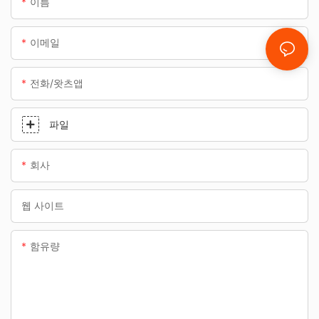
이름
이메일
전화/왓츠앱
파일
회사
웹 사이트
함유량