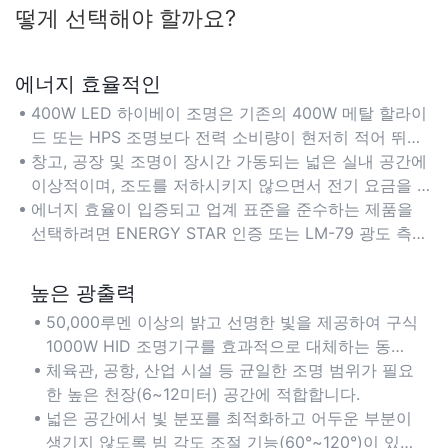
떻게 선택해야 할까요?
에너지 효율적인
400W LED 하이베이 조명은 기존의 400W 메탈 할라이
드 또는 HPS 조명보다 전력 소비량이 현저히 적어 뛰어
난 밝기를 유지하면서 에너지 비용을 최대 60%까지 절
창고, 공장 및 조명이 장시간 가동되는 넓은 실내 공간에
감할 수 있습니다.
이상적이며, 조도를 저하시키지 않으면서 전기 요금을 최
소화합니다.
에너지 효율이 입증되고 업계 표준을 준수하는 제품을
선택하려면 ENERGY STAR 인증 또는 LM-79 광도 측정
보고서가 있는 조명 기구를 선택하십시오.
높은 광출력
50,000루멘 이상의 밝고 선명한 빛을 제공하여 구식
1000W HID 조명기구를 효과적으로 대체하는 동시
에 에너지 소비량은 절반으로 줄입니다.
체육관, 공항, 산업 시설 등 균일한 조명 범위가 필요
한 높은 천장(6~12미터) 공간에 적합합니다.
넓은 공간에서 빛 분포를 최적화하고 어두운 부분이
생기지 않도록 빔 각도 조절 기능(60°~120°)이 있는