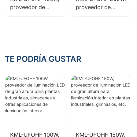
iluminación interior.
iluminación interior.
proveedor de
proveedor de
iluminación LED de
iluminación LED de
gran altura para
gran altura para
iluminación interior
iluminación interior
en plantas
en salas de
industriales,
exposiciones,
gimnasios, etc.
gimnasios, etc.
TE PODRÍA GUSTAR
KML-UFOHF 100W,
KML-UFOHF 150W,