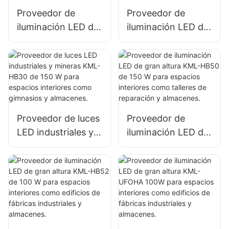
obras de
almacenes, etc.
Proveedor de
Proveedor de
construcción.
iluminación LED de
iluminación LED de
gran altura KML-
gran altura KML-
HB30 100W para
HB50 100W para
iluminación de
iluminación de
espacios interiores
espacios interiores
en fábricas,
en fábricas,
almacenes, etc.
almacenes, etc.
Proveedor de luces
Proveedor de
LED industriales y
iluminación LED de
mineras KML-HB30
gran altura KML-
de 150 W para
HB50 de 150 W
espacios interiores
para espacios
como gimnasios y
interiores como
almacenes.
talleres de
reparación y
almacenes.