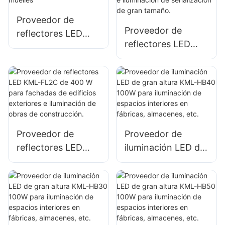
publicitarias e
Proveedor de
iluminación de
Proveedor de
reflectores LED
letreros grandes.
reflectores LED
KML-FL05 de 300
KML-FL2C de 50 W
W para iluminación
para vallas
de puertos y
publicitarias
muelles
exteriores e
iluminación de
señalización de
Proveedor de
Proveedor de
gran tamaño.
reflectores LED
iluminación LED de
KML-FL2C de 400
gran altura KML-
W para fachadas
HB40 100W para
de edificios
iluminación de
exteriores e
espacios interiores
iluminación de
en fábricas,