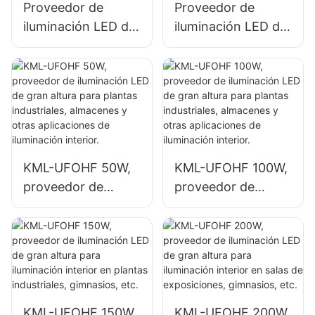
Proveedor de
Proveedor de
iluminación LED de
iluminación LED de
gran altura KML-
gran altura KML-
HB52 de 100 W
UFOHA 100W para
para espacios
espacios interiores
interiores como
como edificios de
edificios de
fábricas
fábricas
industriales y
industriales y
almacenes.
KML-UFOHF 50W,
KML-UFOHF 100W,
almacenes.
proveedor de
proveedor de
iluminación LED de
iluminación LED de
gran altura para
gran altura para
plantas
plantas
industriales,
industriales,
almacenes y otras
almacenes y otras
aplicaciones de
aplicaciones de
KML-UFOHF 150W,
KML-UFOHF 200W,