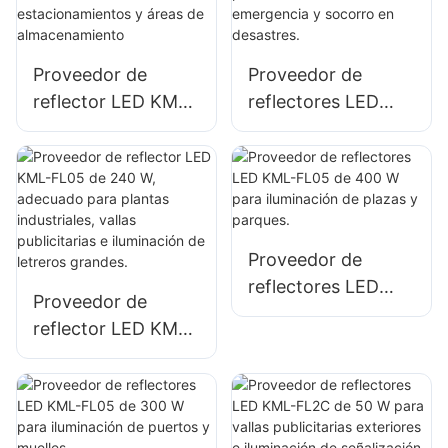
e iluminación de
iluminación de
espacios abiertos.
obras de
construcción.
Proveedor de
Proveedor de
reflector LED KML-
reflectores LED
FL05 de 150 W
KML-FL05 de 200
para iluminación de
W para iluminación
estacionamientos y
de sitios de
áreas de
emergencia y
almacenamiento
socorro en
Proveedor de
desastres.
reflectores LED
Proveedor de
KML-FL05 de 400
reflector LED KML-
W para iluminación
FL05 de 240 W,
de plazas y
adecuado para
parques.
plantas
industriales, vallas