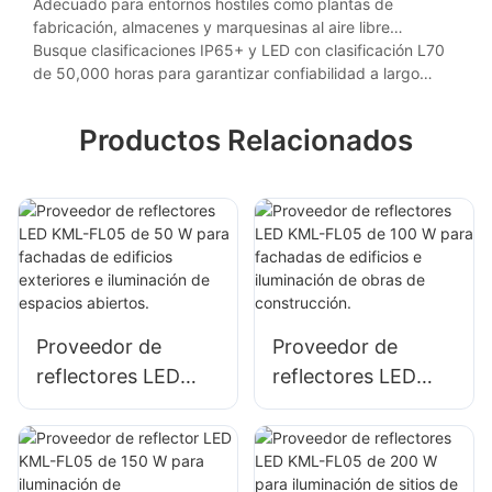
resistencia a la corrosión, impactos y temperaturas
Adecuado para entornos hostiles como plantas de
extremas (-40 °F a 130 °F).
fabricación, almacenes y marquesinas al aire libre
expuestas al polvo, la humedad o las vibraciones.
Busque clasificaciones IP65+ y LED con clasificación L70
de 50,000 horas para garantizar confiabilidad a largo
plazo y necesidades mínimas de mantenimiento.
Productos Relacionados
Proveedor de
Proveedor de
reflectores LED
reflectores LED
KML-FL05 de 50 W
KML-FL05 de 100
para fachadas de
W para fachadas
edificios exteriores
de edificios e