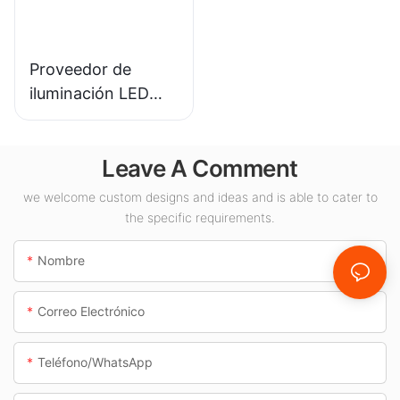
iluminación interior.
Proveedor de
iluminación LED
KML-CLA de 100 W
para espacios
Leave A Comment
interiores como
gasolineras y pasos
we welcome custom designs and ideas and is able to cater to
subterráneos.
the specific requirements.
Nombre
Correo Electrónico
Teléfono/WhatsApp