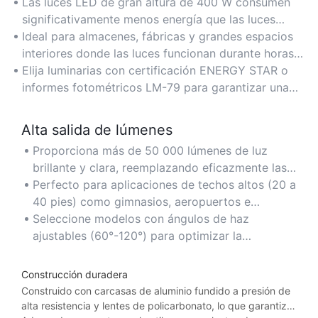
Las luces LED de gran altura de 400 W consumen
significativamente menos energía que las luces
tradicionales de haluro metálico o HPS de 400 W, lo
Ideal para almacenes, fábricas y grandes espacios
que reduce los costos de energía hasta en un 60 % y
interiores donde las luces funcionan durante horas
mantiene un brillo superior.
prolongadas, minimizando las facturas de
Elija luminarias con certificación ENERGY STAR o
electricidad sin comprometer la iluminación.
informes fotométricos LM-79 para garantizar una
eficiencia energética comprobada y el cumplimiento
de los estándares de la industria.
Alta salida de lúmenes
Proporciona más de 50 000 lúmenes de luz
brillante y clara, reemplazando eficazmente las
luminarias HID de 1000 W obsoletas y utilizando
Perfecto para aplicaciones de techos altos (20 a
la mitad de la energía.
40 pies) como gimnasios, aeropuertos e
instalaciones industriales que requieren una
Seleccione modelos con ángulos de haz
cobertura de iluminación uniforme.
ajustables (60°-120°) para optimizar la
distribución de la luz y evitar puntos oscuros en
espacios amplios.
Construcción duradera
Construido con carcasas de aluminio fundido a presión de
alta resistencia y lentes de policarbonato, lo que garantiza