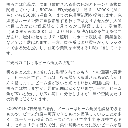
明るさは色温度、つまり放射される光の色調とトーンと密接に
関連しています。500WのLED投光器は、通常、3000K（温白
色）から6500K（昼白色）までの色温度範囲を提供します。色
温度はルーメン数に直接影響するわけではありませんが、人間
の目に光がどの程度明るく見えるかに影響します。寒色系
（5000Kから6500K）は、より明るく爽快な印象を与える傾向
があり、屋外のセキュリティ照明、スポーツ競技場、商業施設
などでよく選ばれます。一方、暖色系はより柔らかくリラック
スできる光を提供し、住宅や美観を重視する用途に適していま
す。
**光出力におけるビーム角度の役割**
明るさと光出力の感じ方に影響を与えるもう一つの重要な要素
は、ビーム角です。これは、投光器から放射される光の広がり
方を指します。ビーム角が狭いと光はより狭い範囲に集中し、
明るさは増しますが、照射範囲は狭くなります。一方、ビーム
角が広いと光はより広い範囲に分散しますが、単位空間あたり
の強度は低くなります。
500WのLED投光器の場合、メーカーはビーム角度を調整できる
ものや、ビーム角度を可変できるものを提供していることが多
く、ユーザーは特定のニーズに合わせて光出力を調整できま
す。セキュリティ目的では、集中照明のために狭いビームが適