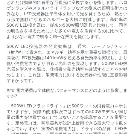
どれだけ効率的に有用な可視光に変換するかを指します。ハロ
ゲンランプやメタルハライドランプなどの従来の照明技術とは
異なり、LED投光器は半導体を用いて光を発するため、熱とい
う形で無駄になるエネルギーを大幅に削減します。高効率の
500W LED投光器は、従来の500W照明器具と比較して、同等
の明るさを得るためにより多くの電力を消費するのに比べて、
より少ない電力で明るく均一な照明を提供します。
500W LED投光器の発光効率は、通常、ルーメン/ワット
（lm/W）で表され、エネルギー効率を示す重要な指標です。最
高級のLED投光器は140 lm/Wを超える発光効率を実現し、より
低い消費電力でより明るい光出力を実現します。500W LED投
光器を購入する際は、仕様書で発光効率を確認することをお勧
めします。これは、消費電力に対する投光器の性能に直接影響
するからです。
### 電力消費は全体的なパフォーマンスにどのように影響しま
すか?
「500W LEDフラッドライト」は500ワットの消費電力を示し
ていますが、実際の使用状況ではすべての500Wモデルが同じ
量の電力を消費するわけではないことを認識することが重要で
す。定格電力は、照明器具が設計上使用できる最大ワット数を
示していますが、実際の消費電力は、ドライバの品質、LEDチ