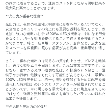
の両方に着目することで、運用コストを抑えながら照明効果を
最大限に高めることができます。
**光出力が重要な理由**
光出力は、夜間の視認性と明瞭性に影響を与えるだけでなく、
安全性とセキュリティの向上にも重要な役割を果たします。例
えば、強力な光出力を持つ500WのLED投光器は、影になる部分
をなくし、均一な照明を提供することで侵入者を抑止すること
ができます。特に、駐車場、スタジアム、倉庫など、広大な屋
外スペースを広範囲に照らす必要がある商業・産業用途に適し
ています。
さらに、優れた光出力は明るさの質を向上させ、グレアを軽減
し、過度な照明ムラを回避します。これは非常に重要です。な
ぜなら、強すぎる光や不適切な光は、不快感を引き起こし、運
転手や歩行者に危険をもたらす可能性があるからです。最新の
500W LED投光器には、均一な照明を確保するために配光を最
適化した特別設計のレンズとリフレクターが搭載されているこ
とが多いです。単に明るさを最大化することに焦点を当てるの
ではなく、強度と照射範囲の両方を重視したバランスの取れた
光出力を提供します。
**色温度と光出力の関係**