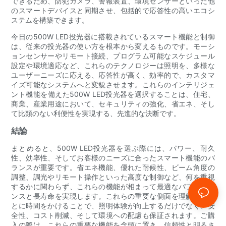
できるため、防犯カメラ、警報装置、環境センサーといった他
のスマートデバイスと同期させ、包括的で応答性の高いエコシ
ステムを構築できます。
今日の500W LED投光器に搭載されているスマート機能と制御
は、従来の投光器の使い方を根本から変えるものです。モーシ
ョンセンサーやリモート接続、プログラム可能なスケジュール
設定や環境適応など、これらのテクノロジーは照明を、多様な
ユーザーニーズに応える、応答性が高く、効率的で、カスタマ
イズ可能なシステムへと変貌させます。これらのインテリジェ
ント機能を備えた500W LED投光器を選択することは、住宅、
商業、産業用途において、セキュリティの強化、省エネ、そし
て比類のない利便性を実現する、先進的な決断です。
結論
まとめると、500W LED投光器を選ぶ際には、パワー、耐久
性、効率性、そしてお客様のニーズに合ったスマート機能のバ
ランスが重要です。省エネ機能、優れた耐候性、ビーム角度の
調整、調光やリモート操作といった高度な制御など、何を重視
するかに関わらず、これらの機能が相まって最適なパフォーマ
ンスと長寿命を実現します。これらの重要な側面を理解するこ
とに時間をかけることで、照明体験が向上するだけでなく、安
全性、コスト削減、そして環境への配慮も保証されます。ご購
入の際は、これらの重要な機能を念頭に置き、信頼性と明るさ