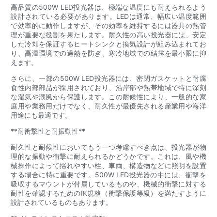
高品質の500W LED投光器は、極端な温度にも耐えられるよう
設​​計されている必要があります。LEDは通常、幅広い温度範囲
で効率的に動作しますが、その効率を維持するには器具の熱管
理が重要な役割を果たします。耐久性の高い投光器には、安定
した冷却を保証するヒートシンクと換気設計が組み込まれてお
り、高温環境での過熱を防ぎ、寒冷地域での結露を最小限に抑
えます。
さらに、一部の500W LED投光器には、密閉ガスケットと耐腐
食性内部部品が採用されており、沿岸部や熱帯地域で特に深刻
な湿気や潮風から保護します。この耐候性により、一般的な家
庭用や業務用だけでなく、耐久性が最優先される産業用や海洋
用途にも最適です。
**耐衝撃性と耐振動性**
耐久性と耐候性においてもう一つ考慮すべき点は、投光器が物
理的な振動や衝撃に耐えられるかどうかです。これは、風や機
械操作によって揺れやすい柱、車両、構造物などに照明を設置
する場合に特に重要です。500W LED投光器の中には、衝撃を
吸収するマウントが付属しているものや、機械的衝撃に対する
耐性を確認するためのIK規格（衝撃保護等級）を満たすように
設計されているものもあります。