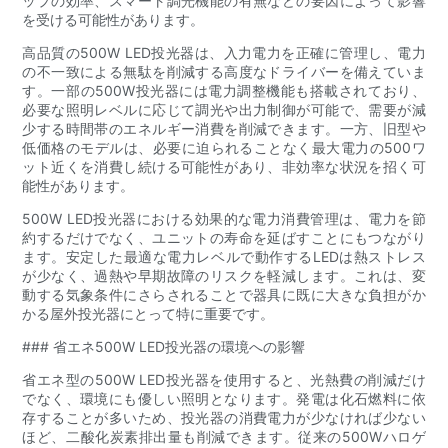
ップの効率、スマート調光機能の有無などの要因によって影響
を受ける可能性があります。
高品質の500W LED投光器は、入力電力を正確に管理し、電力
の不一致による無駄を削減する高度なドライバーを備えていま
す。一部の500W投光器には電力調整機能も搭載されており、
必要な照明レベルに応じて調光や出力制御が可能で、需要が減
少する時間帯のエネルギー消費を削減できます。一方、旧型や
低価格のモデルは、必要に迫られることなく最大電力の500ワ
ット近くを消費し続ける可能性があり、非効率な状況を招く可
能性があります。
500W LED投光器における効果的な電力消費管理は、電力を節
約するだけでなく、ユニットの寿命を延ばすことにもつながり
ます。安定した最適な電力レベルで動作するLEDは熱ストレス
が少なく、過熱や早期故障のリスクを軽減します。これは、変
動する気象条件にさらされることで器具に既に大きな負担がか
かる屋外投光器にとって特に重要です。
### 省エネ500W LED投光器の環境への影響
省エネ型の500W LED投光器を使用すると、光熱費の削減だけ
でなく、環境にも優しい照明となります。発電は化石燃料に依
存することが多いため、投光器の消費電力が少なければ少ない
ほど、二酸化炭素排出量も削減できます。従来の500Wハロゲ