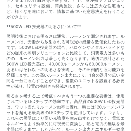
さと光出力の仕組みを理解することで、屋外照明プロジェク
ト、セキュリティ設備、商業施設、さらには広大な住宅地な
ど、様々な用途において、情報に基づいた意思決定を行うこと
ができます。
**500W LED 投光器の明るさについて**
照明技術における明るさは通常、ルーメンで測定されます。ル
ーメンは、光源から放射される可視光の総量を数値化したもの
です。500W LED投光器の場合、ハロゲンやメタルハライドな
どの従来の照明ソリューションと比較して、消費電力は多いも
のの、ルーメン出力は著しく高くなります。適切に設計された
500W LED投光器は、40,000ルーメンから60,000ルーメン、
あるいはそれ以上の明るさを実現し、その圧倒的な照明能力を
発揮します。この高いルーメン出力により、1台の器具で広い空
間を十分に照らすことができ、複数のユニットを設置する必要
性が減り、設置の複雑さも軽減されます。
明るさを考える上で考慮すべきもう一つの重要な要素は、使用
されているLEDチップの効率です。高品質の500W LED投光器
は、ワット当たりルーメン効率に優れ、時には120ルーメン/ワ
ットを超える最高級のLEDチップを使用しています。つまり、
これらの照明はより高い光強度を生み出すだけでなく、電気エ
ネルギーをより効率的に可視光に変換し、熱と電力の無駄を最
小限に抑えます。したがって、ルーメン出力とエネルギー効率