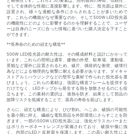
と耐候性です。これら2つの要素は、照明器具の寿命、信頼性、
そして全体的な性能に直接影響します。特に、投光器は屋外に
設置され、様々な過酷な条件にさらされることが多いためで
す。これらの機能がなぜ重要なのか、そして500W LED投光器
の機能性にどのように影響するのかを理解することで、ユーザ
ーは自身のニーズに合った情報に基づいた購入決定を下すこと
ができます。
**長寿命のための頑丈な構造**
500W LED投光器の耐久性は、その構成材料と設計にかかって
います。これらの照明は通常、建物の外壁、駐車場、運動場、
景観など屋外に設置されるため、破片、偶発的な衝突、破壊行
為などによる物理的な衝撃に耐える必要があります。ダイキャ
ストアルミハウジングなどの堅牢な素材で作られた投光器を選
びましょう。これらの素材は、強固な構造フレームを提供する
だけでなく、LEDチップから発生する熱を放散させるのにも役
立ちます。この素材の選択は、過熱を防ぎ、結果として部品の
故障リスクを低減することで、器具の寿命を延ばします。
さらに、頑丈な構造により、ひび割れ、へこみ、破損の可能性
を最小限に抑え、繊細な電気部品を外部環境にさらすことを防
ぎます。一部の500W LED投光器には、強化ガラスカバーまた
はポリカーボネートレンズが装備されており、破損や傷に強
く、内部のLEDと反射面を保護します。この高い耐久性によ