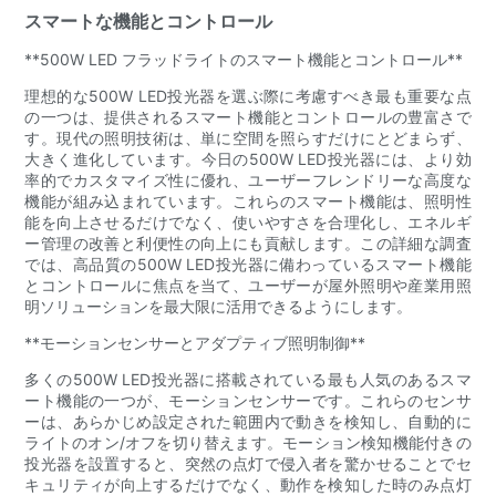
スマートな機能とコントロール
**500W LED フラッドライトのスマート機能とコントロール**
理想的な500W LED投光器を選ぶ際に考慮すべき最も重要な点
の一つは、提供されるスマート機能とコントロールの豊富さで
す。現代の照明技術は、単に空間を照らすだけにとどまらず、
大きく進化しています。今日の500W LED投光器には、より効
率的でカスタマイズ性に優れ、ユーザーフレンドリーな高度な
機能が組み込まれています。これらのスマート機能は、照明性
能を向上させるだけでなく、使いやすさを合理化し、エネルギ
ー管理の改善と利便性の向上にも貢献します。この詳細な調査
では、高品質の500W LED投光器に備わっているスマート機能
とコントロールに焦点を当て、ユーザーが屋外照明や産業用照
明ソリューションを最大限に活用できるようにします。
**モーションセンサーとアダプティブ照明制御**
多くの500W LED投光器に搭載されている最も人気のあるスマ
ート機能の一つが、モーションセンサーです。これらのセンサ
ーは、あらかじめ設定された範囲内で動きを検知し、自動的に
ライトのオン/オフを切り替えます。モーション検知機能付きの
投光器を設置すると、突然の点灯で侵入者を驚かせることでセ
キュリティが向上するだけでなく、動作を検知した時のみ点灯