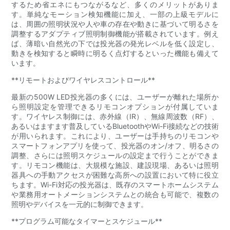
するため省エネにもつながるなど、多くのメリットがありま
す。単純なモーション検知機能に加え、一部の上級モデルに
は、周囲の照明状況や人や車の存在や動きに基づいて明るさを
調整するアダプティブ照明制御機能が搭載されています。例え
ば、薄暗い自然光の下では投光器の発光レベルを低く設定し、
動きを検知すると瞬時に明るく点灯するといった機能も備えて
います。
**リモートおよびワイヤレスコントロール**
最新の500W LED投光器の多くには、ユーザーが離れた場所か
ら照明設定を管理できるリモコンオプションが付属していま
す。ワイヤレス制御には、赤外線（IR）、無線周波数（RF）、
あるいはますます普及しているBluetoothやWi-Fi接続などの技術
が用いられます。これにより、ユーザーは手持ちのリモコンや
スマートフォンアプリを使って、投光器のオン/オフ、明るさの
調整、さらには照明スケジュールの設定まで行うことができま
す。リモコン機能は、大規模な施設、建設現場、あるいは照明
器具への手動アクセスが困難な高所への設置において特に役立
ちます。Wi-Fi対応の投光器は、既存のスマートホームシステム
や業務用オートメーションシステムとの統合も可能で、複数の
照明やデバイスを一元的に制御できます。
**プログラム可能なタイマーとスケジュール**