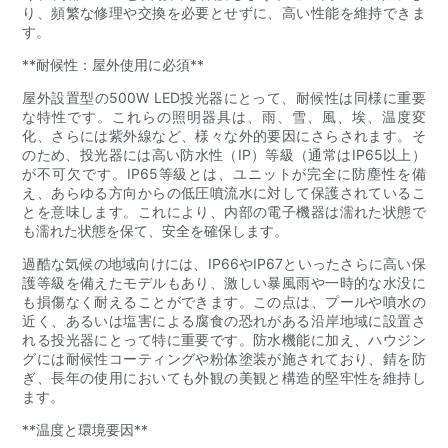
り、頻繁な修理や交換を必要とせずに、高い性能を維持できま
す。
**耐候性：屋外使用に必須**
屋外設置型の500W LED投光器にとって、耐候性は同様に重要
な特性です。これらの照明器具は、雨、雪、風、埃、温度変
化、さらには紫外線など、様々な外的要因にさらされます。そ
のため、投光器には高い防水性（IP）等級（通常はIP65以上）
が不可欠です。IP65等級とは、ユニットが完全に防塵性を備
え、あらゆる方向からの低圧噴流水に対して保護されているこ
とを意味します。これにより、内部の電子機器は濡れた状態で
も濡れた状態を保て、安全を確保します。
過酷な気候の地域向けには、IP66やIP67といったさらに高い保
護等級を備えたモデルもあり、激しい暴風雨や一時的な水没に
も損傷なく耐えることができます。この点は、プールや噴水の
近く、あるいは塩害による腐食の恐れがある沿岸地域に設置さ
れる投光器にとって特に重要です。防水機能に加え、ハウジン
グには耐候性コーティングや粉体塗装が施されており、錆を防
ぎ、長年の使用においても外観の美観と構造的堅牢性を維持し
ます。
**温度と環境要因**