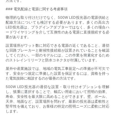
方法です。
### 電気配線と電源に関する考慮事項
物理的な取り付けだけでなく、500W LED投光器の電源供給と
配線方法についても検討する必要があります。多くの高出力
LED投光器は、プラグインアダプターではなく、多くの場合ハ
ードワイヤリングを介して互換性のある電源に直接接続する必
要があります。
設置場所がワット数に対応できる電源の近くであること、適切
な回路ブレーカーと耐候性接続箱が設置されていることを確認
してください。一部のモデルには、この作業を簡素化するため
のストレインリリーフと防水コネクタが付属しています。
屋外や産業施設では、地域の電気工事規定への準拠が不可欠で
す。安全かつ規定に準拠した設置を保証するには、資格を持っ
た電気技師に相談するのが最善の方法です。
500W LED投光器の適切な設置・取り付けオプションを理解
し、慎重に選択することで、幅広い用途において照明の効果、
寿命、安全性を最大限に高めることができます。壁、ポール、
天井、地面など、設置場所を問わず、最新の投光器は柔軟性と
堅牢性を備えており、お客様の特定の照明ニーズに柔軟に対応
します。