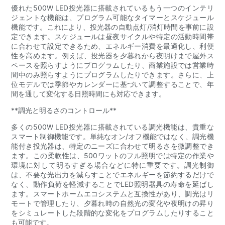
優れた500W LED投光器に搭載されているもう一つのインテリ
ジェントな機能は、プログラム可能なタイマーとスケジュール
機能です。これにより、投光器の自動点灯/消灯時間を事前に設
定できます。スケジュールは昼夜サイクルや特定の活動時間帯
に合わせて設定できるため、エネルギー消費を最適化し、利便
性を高めます。例えば、投光器を夕暮れから夜明けまで屋外ス
ペースを照らすようにプログラムしたり、商業施設では営業時
間中のみ照らすようにプログラムしたりできます。さらに、上
位モデルでは季節やカレンダーに基づいて調整することで、年
間を通して変化する日照時間にも対応できます。
**調光と明るさのコントロール**
多くの500W LED投光器に搭載されている調光機能は、貴重な
スマート制御機能です。単純なオン/オフ機能ではなく、調光機
能付き投光器は、特定のニーズに合わせて明るさを微調整でき
ます。この柔軟性は、500ワットのフル照明では特定の作業や
環境に対して明るすぎる場合などに特に重要です。調光制御
は、不要な光出力を減らすことでエネルギーを節約するだけで
なく、動作負荷を軽減することでLED照明器具の寿命を延ばし
ます。スマートホームエコシステムと互換性があり、調光はリ
モートで管理したり、夕暮れ時の自然光の変化や夜明けの昇り
をシミュレートした段階的な変化をプログラムしたりすること
も可能です。