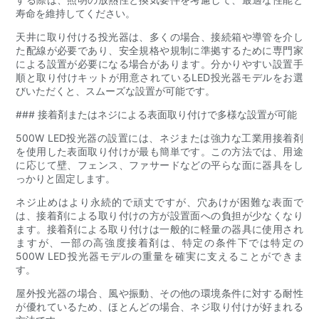
寿命を維持してください。
天井に取り付ける投光器は、多くの場合、接続箱や導管を介し
た配線が必要であり、安全規格や規制に準拠するために専門家
による設置が必要になる場合があります。分かりやすい設置手
順と取り付けキットが用意されているLED投光器モデルをお選
びいただくと、スムーズな設置が可能です。
### 接着剤またはネジによる表面取り付けで多様な設置が可能
500W LED投光器の設置には、ネジまたは強力な工業用接着剤
を使用した表面取り付けが最も簡単です。この方法では、用途
に応じて壁、フェンス、ファサードなどの平らな面に器具をし
っかりと固定します。
ネジ止めはより永続的で頑丈ですが、穴あけが困難な表面で
は、接着剤による取り付けの方が設置面への負担が少なくなり
ます。接着剤による取り付けは一般的に軽量の器具に使用され
ますが、一部の高強度接着剤は、特定の条件下では特定の
500W LED投光器モデルの重量を確実に支えることができま
す。
屋外投光器の場合、風や振動、その他の環境条件に対する耐性
が優れているため、ほとんどの場合、ネジ取り付けが好まれる