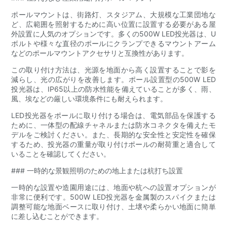
ポールマウントは、街路灯、スタジアム、大規模な工業団地な
ど、広範囲を照射するために高い位置に設置する必要がある屋
外設置に人気のオプションです。多くの500W LED投光器は、U
ボルトや様々な直径のポールにクランプできるマウントアーム
などのポールマウントアクセサリと互換性があります。
この取り付け方法は、光源を地面から高く設置することで影を
減らし、光の広がりを改善します。ポール設置型の500W LED
投光器は、IP65以上の防水性能を備えていることが多く、雨、
風、埃などの厳しい環境条件にも耐えられます。
LED投光器をポールに取り付ける場合は、電気部品を保護する
ために、一体型の配線チャネルまたは防水コネクタを備えたモ
デルをご検討ください。また、長期的な安全性と安定性を確保
するため、投光器の重量が取り付けポールの耐荷重と適合して
いることを確認してください。
### 一時的な景観照明のための地上または杭打ち設置
一時的な設置や造園用途には、地面や杭への設置オプションが
非常に便利です。500W LED投光器を金属製のスパイクまたは
調整可能な地面ベースに取り付け、土壌や柔らかい地面に簡単
に差し込むことができます。