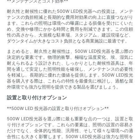
**メンテナンスとコスト効率**
耐久性と耐候性に優れた500W LED投光器への投資は、メンテ
ナンスの負担軽減と長期的な費用対効果の向上に直接つながり
ます。これらの照明は環境への曝露による損傷を受けにくいた
め、交換や修理にかかる時間と費用を削減できます。この信頼
性の高さから、大規模な駐車場、スタジアム、建設現場など、
ダウンタイムが大きなコスト負担となる商業施設に最適です。
まとめると、耐久性と耐候性は、500W LED投光器を選ぶ際の
決定的な要素です。物理的衝撃、極端な温度変化、埃、湿気に
耐えられるよう設​​計された、しっかりとした耐候性器具は、年
間を通して安定した照明性能を確保し、メンテナンスの必要性
を軽減し、長期的に優れた価値を提供します。500W LED投光
器を購入する際は、これらの特性を最優先に検討し、過酷な屋
外環境でも強力な照明を提供できる製品を選びましょう。
設置と取り付けオプション
**500W LED 投光器の設置と取り付けオプション**
500W LED投光器を選ぶ際に最も重要な点の一つは、設置と取
り付けオプションです。これらの要素は、照明の設置の容易さ
だけでなく、全体的な性能、汎用性、そして様々な環境への適
合性にも大きく影響します。500W LED投光器は強力な照明を