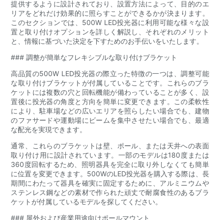
提供するように設計されており、設置方法によって、目的のエ
リアをどれだけ効果的に照らすことができるかが決まります。
このセクションでは、500W LED投光器に利用可能な様々な設
置と取り付けオプションを詳しく解説し、それぞれのメリット
と、情報に基づいた決定を下すためのお手伝いをいたします。
### 調整が簡単なフレキシブルな取り付けブラケット
高品質の500W LED投光器の際立った特徴の一つは、調整可能
な取り付けブラケットが付属していることです。これらのブラ
ケットには複数の穴と回転機能が備わっていることが多く、設
置後に投光器の角度と方向を簡単に変更できます。この柔軟性
により、駐車場などの広いエリアを照らしたい場合でも、建物
のファサードや運動場にビームを集中させたい場合でも、最適
な配光を実現できます。
通常、これらのブラケットは壁、ポール、または天井への表面
取り付け用に設計されています。一部のモデルは180度または
360度回転するため、照明器具を完全に取り外しなくても簡単
に位置を変更できます。500WのLED投光器を購入する際は、長
期間にわたって器具を確実に固定するために、アルミニウムや
ステンレス鋼などの素材で作られた頑丈で耐腐食性のあるブラ
ケットが付属しているモデルを探してください。
### 屋外および産業用途向けポールマウント