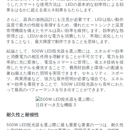
うしたスマートな使用方法は、LEDの基本的な効率性による効
果をはるかに超える省エネ効果をもたらします。
さらに、器具の放熱設計にも注意が必要です。LEDは低い動作
温度で最大の性能を発揮するため、優れたヒートシンクと温度
管理機能を備えたモデルは高い効率を維持します。効率的な熱
管理とは、LEDが余分な電力を消費したり、早期に劣化したり
することなく、最大輝度で動作できることを意味します。
結論として、500W LED投光器を選ぶ際には、エネルギー効率
と消費電力の相互作用を理解することが不可欠です。電力を効
率的に光に変換し、電流をスマートに管理し、省エネ技術を採
用したモデルを優先することで、費用対効果と環境への配慮を
兼ね備えた優れた照明を実現できます。セキュリティ、スポー
ツ、商業用途など、強力な屋外照明が必要な場合でも、エネル
ギー効率を重視することで、500W LED投光器から長年にわた
って最高のパフォーマンスを引き出すことができます。
耐久性と耐候性
500W LED投光器を選ぶ際に最も重要な要素の一つは、耐久性