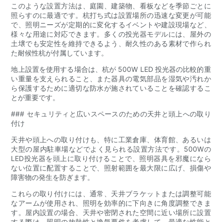
このような設置方法は、庭園、建築物、看板などを季節ごとに
照らすのに最適です。杭打ち式は設置場所の迅速な変更が可能
で、照明ニーズが定期的に変化するイベントや建設現場など、
様々な用途に対応できます。多くの投光器モデルには、屋外の
土壌でも安定性を維持できるよう、耐久性のある素材で作られ
た耐候性杭が付属しています。
地上設置を使用する場合は、杭が 500W LED 投光器の比較的重
い重量を支えられること、また器具の電気部品を湿気や汚れか
ら保護するために適切な防水が施されていることを確認するこ
とが重要です。
### セキュリティと広いスペースのための天井と頭上への取り
付け
天井や頭上への取り付けも、特に工業倉庫、体育館、あるいは
大型の屋内駐車場などでよく見られる設置方法です。500Wの
LED投光器を頭上に取り付けることで、照明器具を邪魔になら
ない位置に配置することで、照射範囲を最大限に広げ、損傷や
障害物の発生を防ぎます。
これらの取り付けには、通常、天井ブラケットまたは調整可能
なアームが使用され、照明を効率的に下向きに角度調整できま
す。屋内設置の場合、天井や密閉された空間に近い場所に設置
する際は、照明の放熱性と換気要件を考慮して、最適な性能と