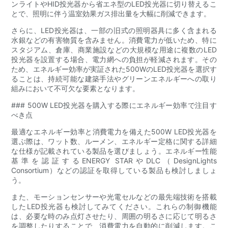
ンライトやHID投光器から省エネ型のLED投光器に切り替えるこ
とで、照明に伴う温室効果ガス排出量を大幅に削減できます。
さらに、LED投光器は、一部の旧式の照明器具に多く含まれる
水銀などの有害物質を含みません。消費電力が低いため、特に
スタジアム、倉庫、商業施設などの大規模な用途に複数のLED
投光器を設置する場合、電力網への負担が軽減されます。その
ため、エネルギー効率が実証された500WのLED投光器を選択す
ることは、持続可能な建築手法やグリーンエネルギーへの取り
組みにおいて不可欠な要素となります。
### 500W LED投光器を購入する際にエネルギー効率で注目す
べき点
最適なエネルギー効率と消費電力を備えた500W LED投光器を
選ぶ際は、ワット数、ルーメン、エネルギー定格に関する詳細
な仕様が記載されている製品を選びましょう。エネルギー性能
基準を認証するENERGY STARやDLC（DesignLights
Consortium）などの認証を取得している製品も検討しましょ
う。
また、モーションセンサーや光電セルなどの最先端技術を搭載
したLED投光器も検討してみてください。これらの制御機能
は、必要な時のみ点灯させたり、周囲の明るさに応じて明るさ
を調整したりすることで、消費電力を自動的に削減します。こ