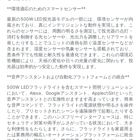
**環境適応のためのスマートセンサー**
最新の500W LED投光器モデルの一部には、環境センサーが内
蔵されており、真にインテリジェントな動作を実現します。こ
れらのセンサーには、周囲の明るさを測定して投光器の点灯・
消灯を制御する光センサーや、光出力を調整したりアラートを
発したりすることでユニットの過熱を防ぐ温度センサーなどが
含まれます。湿度センサーや気象センサーも搭載されており、
悪条件下でも性能と耐久性を最適化できます。これらの環境応
答機能により、天候の変化や日々の光量の変化に関わらず、投
光器は効率的かつ安定した動作を実現します。
**音声アシスタントおよび自動化プラットフォームとの統合**
500W LEDフラッドライトを含むスマート照明ソリューション
において、Alexa、Googleアシスタント、AppleのSiriといった
音声アシスタントとの互換性がますます高まっています。簡単
な音声コマンドで、フラッドライトの電源状態や明るさを操作
したり、プリセットされたシーンを遠隔操作で起動したりする
ことができます。このハンズフリーインターフェースは、特に
セキュリティ対策や両手がふさがっている状況において、大き
な利便性をもたらします。さらに、フラッドライトを家庭用ま
たは業務用の幅広いオートメーションプラットフォームに統合