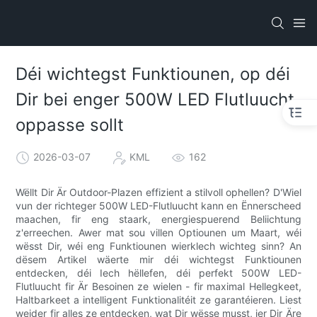
Déi wichtegst Funktiounen, op déi
Dir bei enger 500W LED Flutluucht
oppasse sollt
2026-03-07
KML
162
Wëllt Dir Är Outdoor-Plazen effizient a stilvoll ophellen? D'Wiel
vun der richteger 500W LED-Flutluucht kann en Ënnerscheed
maachen, fir eng staark, energiespuerend Beliichtung
z'erreechen. Awer mat sou villen Optiounen um Maart, wéi
wësst Dir, wéi eng Funktiounen wierklech wichteg sinn? An
dësem Artikel wäerte mir déi wichtegst Funktiounen
entdecken, déi Iech hëllefen, déi perfekt 500W LED-
Flutluucht fir Är Besoinen ze wielen - fir maximal Hellegkeet,
Haltbarkeet a intelligent Funktionalitéit ze garantéieren. Liest
weider fir alles ze entdecken, wat Dir wësse musst, ier Dir Äre