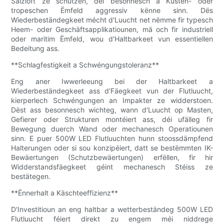
Salzloft ze schützen, déi besonnesch a Küsten- oder
tropeschen Ëmfeld aggressiv kënne sinn. Dës
Wiederbeständegkeet mécht d'Luucht net nëmme fir typesch
Heem- oder Geschäftsapplikatiounen, mä och fir industriell
oder maritim Ëmfeld, wou d'Haltbarkeet vun essentiellen
Bedeitung ass.
**Schlagfestigkeit a Schwéngungstoleranz**
Eng aner Iwwerleeung bei der Haltbarkeet a
Wiederbeständegkeet ass d'Fäegkeet vun der Flutluucht,
kierperlech Schwéngungen an Impakter ze widderstoen.
Dëst ass besonnesch wichteg, wann d'Luucht op Masten,
Gefierer oder Strukturen montéiert ass, déi ufälleg fir
Bewegung duerch Wand oder mechanesch Operatiounen
sinn. E puer 500W LED Flutluuchten hunn stoossdämpfend
Halterungen oder si sou konzipéiert, datt se bestëmmten IK-
Bewäertungen (Schutzbewäertungen) erfëllen, fir hir
Widderstandsfäegkeet géint mechanesch Stéiss ze
bestätegen.
**Ënnerhalt a Käschteeffizienz**
D'Investitioun an eng haltbar a wetterbeständeg 500W LED
Flutluucht féiert direkt zu engem méi niddrege