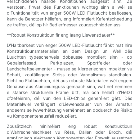
verschiddenen haarde Konditiounen ausgesat sinn. Ze
verstoen, firwat dës Funktiounen wichteg sinn a wéi se
d'Funktionalitéit vun enger 500W LED-Flutluucht beaflossen,
kann de Benotzer hëllefen, eng informéiert Kafentscheedung
ze treffen, déi op hir Bedierfnesser zougeschnidden ass.
**Robust Konstruktioun fir eng laang Liewensdauer**
D'Haltbarkeet vun enger 500W LED-Flutluucht fänkt mat hire
Konstruktiounsmaterialien an dem Design un. Well dës
Luuchten typescherweis dobausse montéiert sinn - op
Gebaierfassad, Parkplazen, Sportfelder oder
Landschaftselementer - musse se kierperlechen Impakter vu
Schutt, zoufällegem Stéiss oder Vandalismus standhalen.
Sicht no Flutluuchten, déi aus robuste Materialien wéi engem
Gehäuse aus Aluminiumguss gemaach sinn, wat net nëmmen
e staarke strukturelle Frame bitt, mä och hëlleft d'Hëtzt
ofzeféieren, déi vun den LED-Chips generéiert gëtt. Dës
Materialwiel verlängert d'Liewensdauer vun der Armatur
andeems se Iwwerhëtzung verhënnert an doduerch de Risiko
vu Komponentenausfall reduzéiert.
Zousätzlech miniméiert eng robust Konstruktioun
d'Wahrscheinlechkeet vu Rëss, Dällen oder Broch, déi
empfindlech elektresch Komponenten der Ëmwelt aussetzen