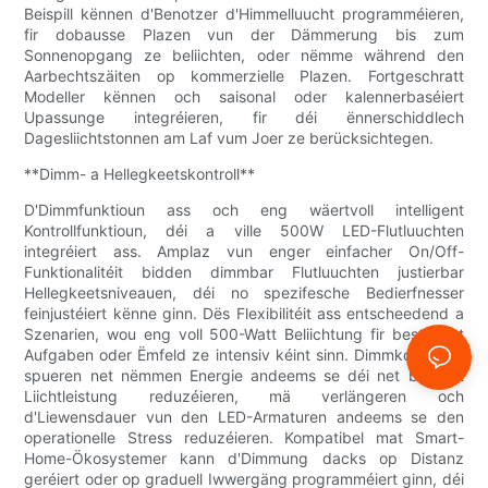
Beispill kënnen d'Benotzer d'Himmelluucht programméieren,
fir dobausse Plazen vun der Dämmerung bis zum
Sonnenopgang ze beliichten, oder nëmme während den
Aarbechtszäiten op kommerzielle Plazen. Fortgeschratt
Modeller kënnen och saisonal oder kalennerbaséiert
Upassunge integréieren, fir déi ënnerschiddlech
Dagesliichtstonnen am Laf vum Joer ze berücksichtegen.
**Dimm- a Hellegkeetskontroll**
D'Dimmfunktioun ass och eng wäertvoll intelligent
Kontrollfunktioun, déi a ville 500W LED-Flutluuchten
integréiert ass. Amplaz vun enger einfacher On/Off-
Funktionalitéit bidden dimmbar Flutluuchten justierbar
Hellegkeetsniveauen, déi no spezifesche Bedierfnesser
feinjustéiert kënne ginn. Dës Flexibilitéit ass entscheedend a
Szenarien, wou eng voll 500-Watt Beliichtung fir bestëmmt
Aufgaben oder Ëmfeld ze intensiv kéint sinn. Dimmkontrollen
spueren net nëmmen Energie andeems se déi net benotzt
Liichtleistung reduzéieren, mä verlängeren och
d'Liewensdauer vun den LED-Armaturen andeems se den
operationelle Stress reduzéieren. Kompatibel mat Smart-
Home-Ökosystemer kann d'Dimmung dacks op Distanz
geréiert oder op graduell Iwwergäng programméiert ginn, déi