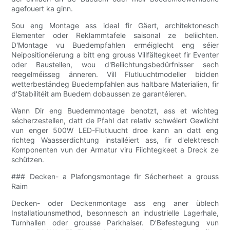
agefouert ka ginn.
Sou eng Montage ass ideal fir Gäert, architektonesch
Elementer oder Reklammtafele saisonal ze beliichten.
D'Montage vu Buedempfahlen erméiglecht eng séier
Neipositionéierung a bitt eng grouss Villfältegkeet fir Eventer
oder Baustellen, wou d'Beliichtungsbedürfnisser sech
reegelméisseg änneren. Vill Flutluuchtmodeller bidden
wetterbeständeg Buedempfahlen aus haltbare Materialien, fir
d'Stabilitéit am Buedem dobaussen ze garantéieren.
Wann Dir eng Buedemmontage benotzt, ass et wichteg
sécherzestellen, datt de Pfahl dat relativ schwéiert Gewiicht
vun enger 500W LED-Flutluucht droe kann an datt eng
richteg Waasserdichtung installéiert ass, fir d'elektresch
Komponenten vun der Armatur viru Fiichtegkeet a Dreck ze
schützen.
### Decken- a Plafongsmontage fir Sécherheet a grouss
Raim
Decken- oder Deckenmontage ass eng aner üblech
Installatiounsmethod, besonnesch an industrielle Lagerhale,
Turnhallen oder grousse Parkhaiser. D'Befestegung vun