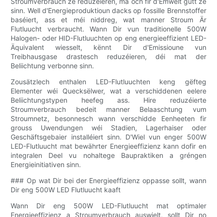
Stroumverbrauch ze reduzéieren, mä och fir d'Ëmwelt gutt ze
sinn. Well d'Energieproduktioun dacks op fossille Brennstoffer
baséiert, ass et méi niddreg, wat manner Stroum Är
Flutluucht verbraucht. Wann Dir vun traditionelle 500W
Halogen- oder HID-Flutluuchten op eng energieeffizient LED-
Äquivalent wiesselt, kënnt Dir d'Emissioune vun
Treibhausgase drastesch reduzéieren, déi mat der
Beliichtung verbonne sinn.
Zousätzlech enthalen LED-Flutluuchten keng gëfteg
Elementer wéi Quecksëlwer, wat a verschiddenen eelere
Beliichtungstypen heefeg ass. Hire reduzéierte
Stroumverbrauch bedeit manner Belaaschtung vum
Stroumnetz, besonnesch wann verschidde Eenheeten fir
grouss Uwendungen wéi Stadien, Lagerhaiser oder
Geschäftsgebaier installéiert sinn. D'Wiel vun enger 500W
LED-Flutluucht mat bewährter Energieeffizienz kann dofir en
integralen Deel vu nohaltege Baupraktiken a gréngen
Energieinitiativen sinn.
### Op wat Dir bei der Energieeffizienz oppasse sollt, wann
Dir eng 500W LED Flutluucht kaaft
Wann Dir eng 500W LED-Flutluucht mat optimaler
Energieeffizienz a Stroumverbrauch auswielt, sollt Dir no