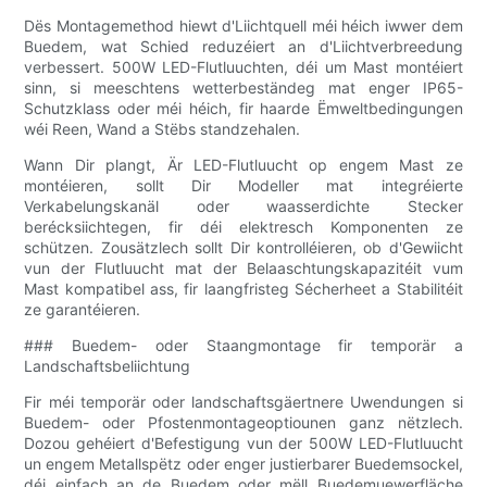
Dës Montagemethod hiewt d'Liichtquell méi héich iwwer dem
Buedem, wat Schied reduzéiert an d'Liichtverbreedung
verbessert. 500W LED-Flutluuchten, déi um Mast montéiert
sinn, si meeschtens wetterbeständeg mat enger IP65-
Schutzklass oder méi héich, fir haarde Ëmweltbedingungen
wéi Reen, Wand a Stëbs standzehalen.
Wann Dir plangt, Är LED-Flutluucht op engem Mast ze
montéieren, sollt Dir Modeller mat integréierte
Verkabelungskanäl oder waasserdichte Stecker
berécksiichtegen, fir déi elektresch Komponenten ze
schützen. Zousätzlech sollt Dir kontrolléieren, ob d'Gewiicht
vun der Flutluucht mat der Belaaschtungskapazitéit vum
Mast kompatibel ass, fir laangfristeg Sécherheet a Stabilitéit
ze garantéieren.
### Buedem- oder Staangmontage fir temporär a
Landschaftsbeliichtung
Fir méi temporär oder landschaftsgäertnere Uwendungen si
Buedem- oder Pfostenmontageoptiounen ganz nëtzlech.
Dozou gehéiert d'Befestigung vun der 500W LED-Flutluucht
un engem Metallspëtz oder enger justierbarer Buedemsockel,
déi einfach an de Buedem oder mëll Buedemuewerfläche