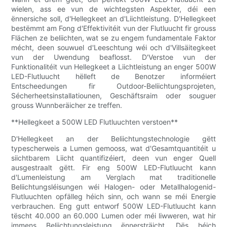
wielen, ass ee vun de wichtegsten Aspekter, déi een
ënnersiche soll, d'Hellegkeet an d'Liichtleistung. D'Hellegkeet
bestëmmt am Fong d'Effektivitéit vun der Flutluucht fir grouss
Flächen ze beliichten, wat se zu engem fundamentale Faktor
mécht, deen souwuel d'Leeschtung wéi och d'Villsäitegkeet
vun der Uwendung beaflosst. D'Verstoe vun der
Funktionalitéit vun Hellegkeet a Liichtleistung an enger 500W
LED-Flutluucht hëlleft de Benotzer informéiert
Entscheedungen fir Outdoor-Beliichtungsprojeten,
Sécherheetsinstallatiounen, Geschäftsraim oder souguer
grouss Wunnberäicher ze treffen.
**Hellegkeet a 500W LED Flutluuchten verstoen**
D'Hellegkeet an der Beliichtungstechnologie gëtt
typescherweis a Lumen gemooss, wat d'Gesamtquantitéit u
siichtbarem Liicht quantifizéiert, deen vun enger Quell
ausgestraalt gëtt. Fir eng 500W LED-Flutluucht kann
d'Lumenleistung am Verglach mat traditionelle
Beliichtungsléisungen wéi Halogen- oder Metallhalogenid-
Flutluuchten opfälleg héich sinn, och wann se méi Energie
verbrauchen. Eng gutt entworf 500W LED-Flutluucht kann
tëscht 40.000 an 60.000 Lumen oder méi liwweren, wat hir
immens Beliichtungsleistung ënnersträicht. Dës héich