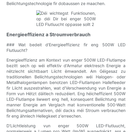
Beliichtungstechnologie fir dobaussen ze maachen.
Energieeffizienz a Stroumverbrauch
### Wat bedeit d'Energieeffizienz fir eng 500W LED
Flutluucht?
Energieeffizienz am Kontext vun enger 500W LED-Flutlampe
bezitt sech op wéi effektiv d'Armatur elektresch Energie a
nëtzlecht siichtbaart Liicht ëmwandelt. Am Géigesaz zu
traditionellen Beliichtungstechnologien wéi Halogen- oder
Metallhalogenlampen benotzen LED-Flutlampen Hallefleeder
fir Liicht auszestrahlen, wat d'Verschwendung vun Energie a
Form vun Hëtzt däitlech reduzéiert. Eng héicheffizient 500W
LED-Flutlampe liwwert eng hell, konsequent Beliichtung mat
manner Energie am Verglach mat konventionelle 500-Watt
Beliichtungsalternativen, déi dacks méi Stroum verbrauchen
fir eng ähnlech Hellegkeet z'erreechen.
D'Liichtleistung vun enger 500W LED-Flutluucht,
normalerweis a Lumen pro Watt (lm/W) ausgedréckt, ass e