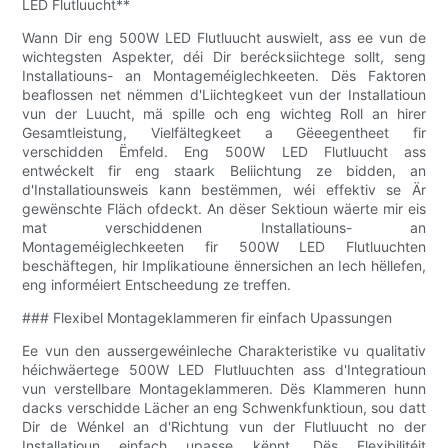
LED Flutluucht**
Wann Dir eng 500W LED Flutluucht auswielt, ass ee vun de
wichtegsten Aspekter, déi Dir berécksiichtege sollt, seng
Installatiouns- an Montageméiglechkeeten. Dës Faktoren
beaflossen net nëmmen d'Liichtegkeet vun der Installatioun
vun der Luucht, mä spille och eng wichteg Roll an hirer
Gesamtleistung, Vielfältegkeet a Gëeegentheet fir
verschidden Ëmfeld. Eng 500W LED Flutluucht ass
entwéckelt fir eng staark Beliichtung ze bidden, an
d'Installatiounsweis kann bestëmmen, wéi effektiv se Är
gewënschte Fläch ofdeckt. An dëser Sektioun wäerte mir eis
mat verschiddenen Installatiouns- an
Montageméiglechkeeten fir 500W LED Flutluuchten
beschäftegen, hir Implikatioune ënnersichen an Iech hëllefen,
eng informéiert Entscheedung ze treffen.
### Flexibel Montageklammeren fir einfach Upassungen
Ee vun den aussergewéinleche Charakteristike vu qualitativ
héichwäertege 500W LED Flutluuchten ass d'Integratioun
vun verstellbare Montageklammeren. Dës Klammeren hunn
dacks verschidde Lächer an eng Schwenkfunktioun, sou datt
Dir de Wénkel an d'Richtung vun der Flutluucht no der
Installatioun einfach upasse kënnt. Dës Flexibilitéit