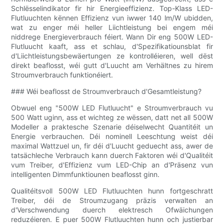
Schlësselindikator fir hir Energieeffizienz. Top-Klass LED-
Flutluuchten kënnen Effizienz vun iwwer 140 lm/W ubidden,
wat zu enger méi heller Liichtleistung bei engem méi
niddrege Energieverbrauch féiert. Wann Dir eng 500W LED-
Flutluucht kaaft, ass et schlau, d'Spezifikatiounsblat fir
d'Liichtleistungsbewäertungen ze kontrolléieren, well dëst
direkt beaflosst, wéi gutt d'Luucht am Verhältnes zu hirem
Stroumverbrauch funktionéiert.
### Wéi beaflosst de Stroumverbrauch d'Gesamtleistung?
Obwuel eng "500W LED Flutluucht" e Stroumverbrauch vu
500 Watt uginn, ass et wichteg ze wëssen, datt net all 500W
Modeller a praktesche Szenarie déiselwecht Quantitéit un
Energie verbrauchen. Déi nominell Leeschtung weist déi
maximal Wattzuel un, fir déi d'Luucht geduecht ass, awer de
tatsächleche Verbrauch kann duerch Faktoren wéi d'Qualitéit
vum Treiber, d'Effizienz vum LED-Chip an d'Präsenz vun
intelligenten Dimmfunktiounen beaflosst ginn.
Qualitéitsvoll 500W LED Flutluuchten hunn fortgeschratt
Treiber, déi de Stroumzugang präzis verwalten an
d'Verschwendung duerch elektresch Ofwäichungen
reduzéieren. E puer 500W Flutluuchten hunn och justierbar