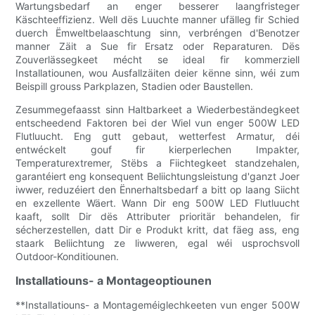
Wartungsbedarf an enger besserer laangfristeger
Käschteeffizienz. Well dës Luuchte manner ufälleg fir Schied
duerch Ëmweltbelaaschtung sinn, verbréngen d'Benotzer
manner Zäit a Sue fir Ersatz oder Reparaturen. Dës
Zouverlässegkeet mécht se ideal fir kommerziell
Installatiounen, wou Ausfallzäiten deier kënne sinn, wéi zum
Beispill grouss Parkplazen, Stadien oder Baustellen.
Zesummegefaasst sinn Haltbarkeet a Wiederbeständegkeet
entscheedend Faktoren bei der Wiel vun enger 500W LED
Flutluucht. Eng gutt gebaut, wetterfest Armatur, déi
entwéckelt gouf fir kierperlechen Impakter,
Temperaturextremer, Stëbs a Fiichtegkeet standzehalen,
garantéiert eng konsequent Beliichtungsleistung d'ganzt Joer
iwwer, reduzéiert den Ënnerhaltsbedarf a bitt op laang Siicht
en exzellente Wäert. Wann Dir eng 500W LED Flutluucht
kaaft, sollt Dir dës Attributer prioritär behandelen, fir
sécherzestellen, datt Dir e Produkt kritt, dat fäeg ass, eng
staark Beliichtung ze liwweren, egal wéi usprochsvoll
Outdoor-Konditiounen.
Installatiouns- a Montageoptiounen
**Installatiouns- a Montageméiglechkeeten vun enger 500W