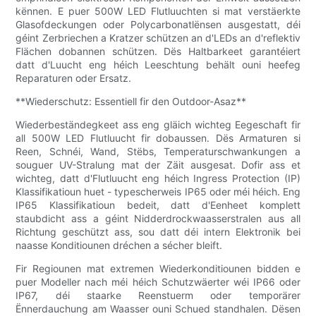
kënnen. E puer 500W LED Flutluuchten si mat verstäerkte
Glasofdeckungen oder Polycarbonatlënsen ausgestatt, déi
géint Zerbriechen a Kratzer schützen an d'LEDs an d'reflektiv
Flächen dobannen schützen. Dës Haltbarkeet garantéiert
datt d'Luucht eng héich Leeschtung behält ouni heefeg
Reparaturen oder Ersatz.
**Wiederschutz: Essentiell fir den Outdoor-Asaz**
Wiederbeständegkeet ass eng gläich wichteg Eegeschaft fir
all 500W LED Flutluucht fir dobaussen. Dës Armaturen si
Reen, Schnéi, Wand, Stëbs, Temperaturschwankungen a
souguer UV-Stralung mat der Zäit ausgesat. Dofir ass et
wichteg, datt d'Flutluucht eng héich Ingress Protection (IP)
Klassifikatioun huet - typescherweis IP65 oder méi héich. Eng
IP65 Klassifikatioun bedeit, datt d'Eenheet komplett
staubdicht ass a géint Nidderdrockwaasserstralen aus all
Richtung geschützt ass, sou datt déi intern Elektronik bei
naasse Konditiounen dréchen a sécher bleift.
Fir Regiounen mat extremen Wiederkonditiounen bidden e
puer Modeller nach méi héich Schutzwäerter wéi IP66 oder
IP67, déi staarke Reenstuerm oder temporärer
Ënnerdauchung am Waasser ouni Schued standhalen. Dësen