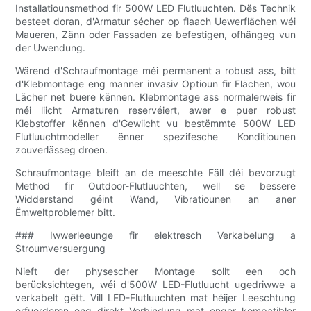
Installatiounsmethod fir 500W LED Flutluuchten. Dës Technik
besteet doran, d'Armatur sécher op flaach Uewerflächen wéi
Maueren, Zänn oder Fassaden ze befestigen, ofhängeg vun
der Uwendung.
Wärend d'Schraufmontage méi permanent a robust ass, bitt
d'Klebmontage eng manner invasiv Optioun fir Flächen, wou
Lächer net buere kënnen. Klebmontage ass normalerweis fir
méi liicht Armaturen reservéiert, awer e puer robust
Klebstoffer kënnen d'Gewiicht vu bestëmmte 500W LED
Flutluuchtmodeller ënner spezifesche Konditiounen
zouverlässeg droen.
Schraufmontage bleift an de meeschte Fäll déi bevorzugt
Method fir Outdoor-Flutluuchten, well se bessere
Widderstand géint Wand, Vibratiounen an aner
Ëmweltproblemer bitt.
### Iwwerleeunge fir elektresch Verkabelung a
Stroumversuergung
Nieft der physescher Montage sollt een och
berücksichtegen, wéi d'500W LED-Flutluucht ugedriwwe a
verkabelt gëtt. Vill LED-Flutluuchten mat héijer Leeschtung
erfuerderen eng direkt Verbindung mat enger kompatibler