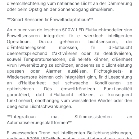
d'Verschlechterung vum natierleche Liicht an der Dämmerung
oder beim Opstig an der Sonnenopgang simuléieren.
**Smart Sensoren fir Ëmweltadaptatioun**
An e puer vun de leschten 500W LED Flutluuchtmodeller sinn
Ëmweltsensoren integréiert fir e wierklech intelligenten
Operatioun. Dozou gehéieren Liichtsensoren, déi
d'Ëmfeldhellegkeet moossen, fir d'Flutluucht
deementspriechend z'aktivéieren oder ze deaktivéieren,
souwéi Temperatursensoren, déi hëllefe kënnen, d'Eenheet
virun Iwwerhëtzung ze schützen, andeems se d'Liichtleistung
upassen oder Alarmer ausléisen. Fiichtegkeets- a
Wiedersensore kënnen och integréiert ginn, fir d'Leeschtung
an d'Haltbarkeet bei schwaache Konditiounen ze
optimiséieren. Dës ëmweltfrëndlech Funktionalitéit
garantéiert, datt d'Flutluucht effizient a konsequent
funktionéiert, onofhängeg vum wiesselnden Wieder oder den
deegleche Liichtschwankungen.
**Integratioun mat Stëmmassistenten an
Automatiséierungsplattformen**
E wuessenden Trend bei intelligenten Beliichtungsléisungen,
dorënner 500W LED-Flutluuchten, ass d'Integratioun vun der