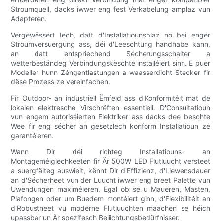
Stroumquell, dacks iwwer eng fest Verkabelung amplaz vun
Adapteren.
Vergewëssert Iech, datt d'Installatiounsplaz no bei enger
Stroumversuergung ass, déi d'Leeschtung handhabe kann,
an datt entspriechend Sécherungsschalter a
wetterbeständeg Verbindungskëschte installéiert sinn. E puer
Modeller hunn Zéngentlastungen a waasserdicht Stecker fir
dëse Prozess ze vereinfachen.
Fir Outdoor- an industriell Ëmfeld ass d'Konformitéit mat de
lokalen elektresche Virschrëften essentiell. D'Consultatioun
vun engem autoriséierten Elektriker ass dacks dee beschte
Wee fir eng sécher an gesetzlech konform Installatioun ze
garantéieren.
Wann Dir déi richteg Installatiouns- an
Montageméiglechkeeten fir Är 500W LED Flutluucht versteet
a suergfälteg auswielt, kënnt Dir d'Effizienz, d'Liewensdauer
an d'Sécherheet vun der Luucht iwwer eng breet Palette vun
Uwendungen maximéieren. Egal ob se u Maueren, Masten,
Plafongen oder um Buedem montéiert ginn, d'Flexibilitéit an
d'Robustheet vu moderne Flutluuchten maachen se héich
upassbar un Är spezifesch Beliichtungsbedürfnisser.