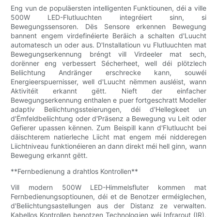
Eng vun de populäersten intelligenten Funktiounen, déi a ville
500W LED-Flutluuchten integréiert sinn, si
Bewegungssensoren. Dës Sensore erkennen Bewegung
bannent engem virdefinéierte Beräich a schalten d'Luucht
automatesch un oder aus. D'Installatioun vu Flutluuchten mat
Bewegungserkennung bréngt vill Virdeeler mat sech,
dorënner eng verbessert Sécherheet, well déi plötzlech
Beliichtung Andränger erschrecke kann, souwéi
Energieerspuernisser, well d'Luucht nëmmen ausléist, wann
Aktivitéit erkannt gëtt. Nieft der einfacher
Bewegungserkennung enthalen e puer fortgeschratt Modeller
adaptiv Beliichtungssteierungen, déi d'Hellegkeet un
d'Ëmfeldbeliichtung oder d'Präsenz a Bewegung vu Leit oder
Gefierer upassen kënnen. Zum Beispill kann d'Flutluucht bei
däischterem natierleche Liicht mat engem méi nidderegen
Liichtniveau funktionéieren an dann direkt méi hell ginn, wann
Bewegung erkannt gëtt.
**Fernbedienung a drahtlos Kontrollen**
Vill modern 500W LED-Himmelsfluter kommen mat
Fernbedienungsoptiounen, déi et de Benotzer erméiglechen,
d'Beliichtungsastellungen aus der Distanz ze verwalten.
Kabellos Kontrollen benotzen Technologien wéi Infrarout (IR),