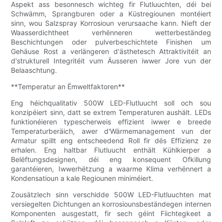
Aspekt ass besonnesch wichteg fir Flutluuchten, déi bei
Schwämm, Sprangburen oder a Küstregiounen montéiert
sinn, wou Salzspray Korrosioun verursaache kann. Nieft der
Waasserdichtheet verhënneren wetterbeständeg
Beschichtungen oder pulverbeschichtete Finishen um
Gehäuse Rost a verlängeren d'ästhetesch Attraktivitéit an
d'strukturell Integritéit vum Äusseren iwwer Jore vun der
Belaaschtung.
**Temperatur an Ëmweltfaktoren**
Eng héichqualitativ 500W LED-Flutluucht soll och sou
konzipéiert sinn, datt se extrem Temperaturen aushält. LEDs
funktionéieren typescherweis effizient iwwer e breede
Temperaturberäich, awer d'Wärmemanagement vun der
Armatur spillt eng entscheedend Roll fir dës Effizienz ze
erhalen. Eng haltbar Flutluucht enthält Kühlkierper a
Belëftungsdesignen, déi eng konsequent Ofkillung
garantéieren, Iwwerhëtzung a waarme Klima verhënnert a
Kondensatioun a kale Regiounen miniméiert.
Zousätzlech sinn verschidde 500W LED-Flutluuchten mat
versiegelten Dichtungen an korrosiounsbeständegen internen
Komponenten ausgestatt, fir sech géint Fiichtegkeet a