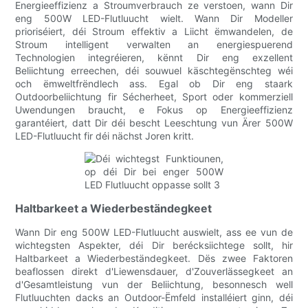
Energieeffizienz a Stroumverbrauch ze verstoen, wann Dir
eng 500W LED-Flutluucht wielt. Wann Dir Modeller
prioriséiert, déi Stroum effektiv a Liicht ëmwandelen, de
Stroum intelligent verwalten an energiespuerend
Technologien integréieren, kënnt Dir eng exzellent
Beliichtung erreechen, déi souwuel käschtegënschteg wéi
och ëmweltfrëndlech ass. Egal ob Dir eng staark
Outdoorbeliichtung fir Sécherheet, Sport oder kommerziell
Uwendungen braucht, e Fokus op Energieeffizienz
garantéiert, datt Dir déi bescht Leeschtung vun Ärer 500W
LED-Flutluucht fir déi nächst Joren kritt.
Haltbarkeet a Wiederbeständegkeet
Wann Dir eng 500W LED-Flutluucht auswielt, ass ee vun de
wichtegsten Aspekter, déi Dir berécksiichtege sollt, hir
Haltbarkeet a Wiederbeständegkeet. Dës zwee Faktoren
beaflossen direkt d'Liewensdauer, d'Zouverlässegkeet an
d'Gesamtleistung vun der Beliichtung, besonnesch well
Flutluuchten dacks an Outdoor-Ëmfeld installéiert ginn, déi