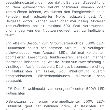
Leeschtungsastellungen, sou datt d'Benotzer d'Leeschtung
no dem gewënschten Beliichtungsniveau dimmen oder
kontrolléieren kënnen, wouduerch den Energieverbrauch a
Perioden mat reduzéierter Nofro reduzéiert gëtt. Am
Géigesaz dozou kënnen eeler oder méi bëlleg Modeller
kontinuéierlech bal hir maximal 500 Watt verbrauchen,
onofhängeg vun der Noutwennegkeet, wat zu Ineffizienz
féiert.
Eng effektiv Gestioun vum Stroumverbrauch bei 500W LED-
Flutluuchten spuert net nëmmen Stroum - si verlängert
d'Liewensdauer vum Apparat. LEDs, déi mat konstanter,
optiméierter Leeschtung funktionéieren, erleiden manner
thermesch Belaaschtung, wat de Risiko vun Iwwerhëtzung a
virzäitegem Ausfall reduzéiert. Dëst ass besonnesch wichteg
fir Flutluuchten am Fräien, wou d'Beliichtung duerch
ënnerschiddlech Wiederkonditiounen d'Armatur scho
belaascht.
### Den Ëmweltimpakt vun energieeffizienten 500W LED
Flutluuchten
D'Benotzung vun enger energieeffizienter 500W LED-
Flutluucht geet net nëmmen drëm, Är Käschten am