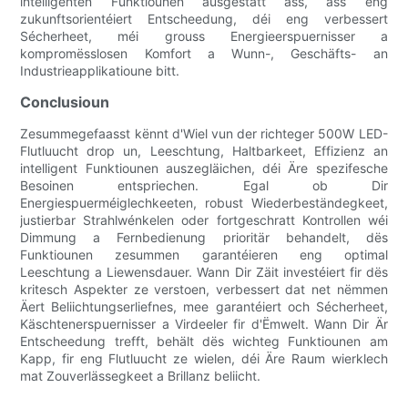
intelligenten Funktiounen ausgestatt ass, ass eng
zukunftsorientéiert Entscheedung, déi eng verbessert
Sécherheet, méi grouss Energieerspuernisser a
kompromësslosen Komfort a Wunn-, Geschäfts- an
Industrieapplikatioune bitt.
Conclusioun
Zesummegefaasst kënnt d'Wiel vun der richteger 500W LED-
Flutluucht drop un, Leeschtung, Haltbarkeet, Effizienz an
intelligent Funktiounen auszegläichen, déi Äre spezifesche
Besoinen entspriechen. Egal ob Dir
Energiespuerméiglechkeeten, robust Wiederbeständegkeet,
justierbar Strahlwénkelen oder fortgeschratt Kontrollen wéi
Dimmung a Fernbedienung prioritär behandelt, dës
Funktiounen zesummen garantéieren eng optimal
Leeschtung a Liewensdauer. Wann Dir Zäit investéiert fir dës
kritesch Aspekter ze verstoen, verbessert dat net nëmmen
Äert Beliichtungserliefnes, mee garantéiert och Sécherheet,
Käschtenerspuernisser a Virdeeler fir d'Ëmwelt. Wann Dir Är
Entscheedung trefft, behält dës wichteg Funktiounen am
Kapp, fir eng Flutluucht ze wielen, déi Äre Raum wierklech
mat Zouverlässegkeet a Brillanz beliicht.