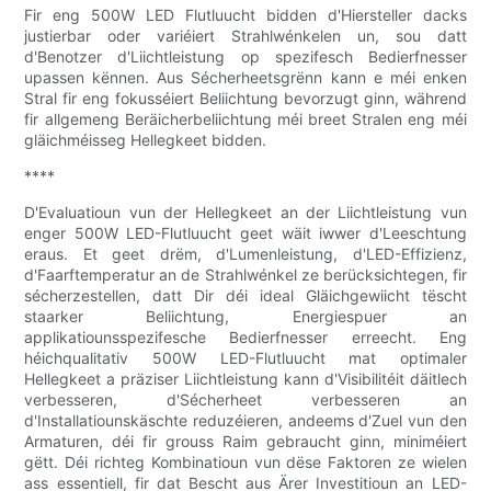
Fir eng 500W LED Flutluucht bidden d'Hiersteller dacks
justierbar oder variéiert Strahlwénkelen un, sou datt
d'Benotzer d'Liichtleistung op spezifesch Bedierfnesser
upassen kënnen. Aus Sécherheetsgrënn kann e méi enken
Stral fir eng fokusséiert Beliichtung bevorzugt ginn, während
fir allgemeng Beräicherbeliichtung méi breet Stralen eng méi
gläichméisseg Hellegkeet bidden.
****
D'Evaluatioun vun der Hellegkeet an der Liichtleistung vun
enger 500W LED-Flutluucht geet wäit iwwer d'Leeschtung
eraus. Et geet drëm, d'Lumenleistung, d'LED-Effizienz,
d'Faarftemperatur an de Strahlwénkel ze berücksichtegen, fir
sécherzestellen, datt Dir déi ideal Gläichgewiicht tëscht
staarker Beliichtung, Energiespuer an
applikatiounsspezifesche Bedierfnesser erreecht. Eng
héichqualitativ 500W LED-Flutluucht mat optimaler
Hellegkeet a präziser Liichtleistung kann d'Visibilitéit däitlech
verbesseren, d'Sécherheet verbesseren an
d'Installatiounskäschte reduzéieren, andeems d'Zuel vun den
Armaturen, déi fir grouss Raim gebraucht ginn, miniméiert
gëtt. Déi richteg Kombinatioun vun dëse Faktoren ze wielen
ass essentiell, fir dat Bescht aus Ärer Investitioun an LED-