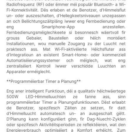
Radiofrequenz (RF) oder ëmmer méi populär Bluetooth- a Wi-
Fi-Konnektivitéit. Dës erlaben et de Benotzer, d'Himmelsflut
un- oder auszeschalten, d'Hellegkeetsniveauen unzepassen
an och Beliichtungszäitpläng iwwer eng Fernbedienung oder
eng Smartphone-App anzestellen.
Fernbedienungsméiglechkeete si besonnesch wäertvoll fir
grouss Gebaier, Baustellen oder héich montéiert
Installatiounen, wou manuelle Zougang zu der Luucht net
praktesch ass. Mat Wi-Fi-aktivéierte Héichsfluter ass
d'Integratioun an existent Smart-Home- oder kommerziell
Automatiséierungssystemer och méiglech, wat eng
zentraliséiert Kontroll iwwer verschidde Luuchten an
Apparater erméiglecht.
**Programméierbar Timer a Planung**
Eng aner intelligent Funktioun, déi a qualitativ héichwäertege
500W LED-Himmelluuchten ze fanne ass, sinn
programméierbar Timer a Planungsfunktiounen. Dëst erlaabt
de Benotzer, spezifesch Zäiten ze setzen, fir datt
d'Himmelluucht automatesch un- an ausgeschalt gëtt.
D'Planung kann konfiguréiert ginn, fir Dag-Nuecht-Zyklen
oder spezifesch Aktivitéitsperioden ze reflektéieren, wat den
Energieverbrauch optimiséiert a Komfort erhéicht. Zum