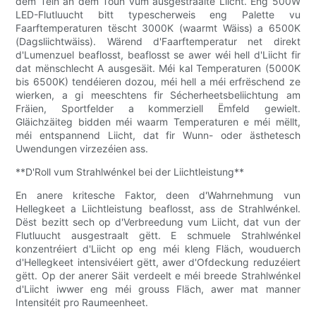
dem Téin an dem Toun vum ausgestraalte Liicht. Eng 500W
LED-Flutluucht bitt typescherweis eng Palette vu
Faarftemperaturen tëscht 3000K (waarmt Wäiss) a 6500K
(Dagsliichtwäiss). Wärend d'Faarftemperatur net direkt
d'Lumenzuel beaflosst, beaflosst se awer wéi hell d'Liicht fir
dat mënschlecht A ausgesäit. Méi kal Temperaturen (5000K
bis 6500K) tendéieren dozou, méi hell a méi erfrëschend ze
wierken, a gi meeschtens fir Sécherheetsbeliichtung am
Fräien, Sportfelder a kommerziell Ëmfeld gewielt.
Gläichzäiteg bidden méi waarm Temperaturen e méi mëllt,
méi entspannend Liicht, dat fir Wunn- oder ästhetesch
Uwendungen virzezéien ass.
**D'Roll vum Strahlwénkel bei der Liichtleistung**
En anere kritesche Faktor, deen d'Wahrnehmung vun
Hellegkeet a Liichtleistung beaflosst, ass de Strahlwénkel.
Dëst bezitt sech op d'Verbreedung vum Liicht, dat vun der
Flutluucht ausgestraalt gëtt. E schmuele Strahlwénkel
konzentréiert d'Liicht op eng méi kleng Fläch, wouduerch
d'Hellegkeet intensivéiert gëtt, awer d'Ofdeckung reduzéiert
gëtt. Op der anerer Säit verdeelt e méi breede Strahlwénkel
d'Liicht iwwer eng méi grouss Fläch, awer mat manner
Intensitéit pro Raumeenheet.