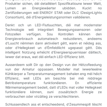
Produkter sichen, déi detailléiert Spezifikatioune iwwer Watt,
Lumen an Energiewäerter ubidden. Kuckt no
Zertifizéierungen wéi ENERGY STAR oder DLC (DesignLights
Consortium), déi d'Energieleistungsnormen validéieren.
Denkt och un LED-Flutluuchten, déi mat modernster
Technologie wéi integréiert Bewegungssensoren oder
Fotozellen verfügen. Sou Kontrollen kënnen den
Energieverbrauch automatesch reduzéieren, andeems
d'Luucht nëmmen dann aktivéiert gëtt, wann et néideg ass,
oder d'Hellegkeet un d'Ëmfeldliicht ugepasst gëtt. Dës
intelligent Notzung erhéicht d'Energieerspuernisser däitlech,
iwwer dat eraus, wat déi einfach LED-Effizienz bitt.
Ausserdeem sollt Dir op den Design vun der Hëtzofleedung
vun der Armatur oppassen. Modeller mat iwwerleeëne
Kühlkierper a Temperaturmanagement behalen eng méi héich
Effizienz, well LEDs am beschte bei méi niddrege
Betribstemperature funktionéieren. En effiziente
Wärmemanagement bedeit, datt d'LEDs mat voller Hellegkeet
funktionéiere kënnen, ouni zousätzlech Energie ze
verbrauchen oder virzäiteg ze verschlechteren.
Schlussendlech ass et entscheedend, d'Zesummespill tëscht