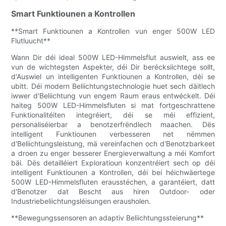
Smart Funktiounen a Kontrollen
**Smart Funktiounen a Kontrollen vun enger 500W LED
Flutluucht**
Wann Dir déi ideal 500W LED-Himmelsflut auswielt, ass ee
vun de wichtegsten Aspekter, déi Dir berécksiichtege sollt,
d'Auswiel un intelligenten Funktiounen a Kontrollen, déi se
ubitt. Déi modern Beliichtungstechnologie huet sech däitlech
iwwer d'Beliichtung vun engem Raum eraus entwéckelt. Déi
haiteg 500W LED-Himmelsfluten si mat fortgeschrattene
Funktionalitéiten integréiert, déi se méi effizient,
personaliséierbar a benotzerfrëndlech maachen. Dës
intelligent Funktiounen verbesseren net nëmmen
d'Beliichtungsleistung, mä vereinfachen och d'Benotzbarkeet
a droen zu enger besserer Energieverwaltung a méi Komfort
bäi. Dës detailléiert Exploratioun konzentréiert sech op déi
intelligent Funktiounen a Kontrollen, déi bei héichwäertege
500W LED-Himmelsfluten erausstéchen, a garantéiert, datt
d'Benotzer dat Bescht aus hiren Outdoor- oder
Industriebeliichtungsléisungen erausholen.
**Bewegungssensoren an adaptiv Beliichtungssteierung**