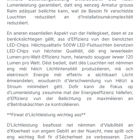
Lumenleistung garantéiert, datt eng eenzeg Armatur grouss
Raim adäquat beliichte kann, wat de Besoin fir verschidde
Luuchten reduzéiert an d'Installatiounskomplexitéit
reduzéiert.
En aneren essentiellen Aspekt vun der Hellegkeet, deen et ze
berécksiichtegen gëllt, ass d'Effizienz vun den benotzten
LED-Chips. Héichqualitativ 500W LED-Flutluuchten benotzen
LED-Chips vun héchster Qualitéit, déi eng iwwerleeën
Lumen-pro-Watt-Effizienz hunn, heiansdo souguer iwwer 120
Lumen pro Watt. Dëst bedeit, datt dës Luuchten net nëmmen
eng méi héich Liichtintensitéit produzéieren, mä och
elektresch Energie méi effektiv a siichtbaart Liicht
ëmwandelen, wouduerch d'Verschwendung vun Hëtzt a
Stroum miniméiert gëtt. Dofir kann de Fokus op
d'Lumenleistung zesumme mat der Energieeffizienz hëllefen,
d'Effizienz vun der Beliichtung ze maximéieren an
d'Betribskäschten ze kontrolléieren.
**Firwat d'Liichtleistung wichteg ass**
D'Liichtleistung beaflosst net nëmmen d'Visibilitéit an
d'Kloerheet vun engem Gebitt an der Nuecht, mee spillt och
eng wichteg Roll fir d'Sécherheet ze verbesseren. Zum