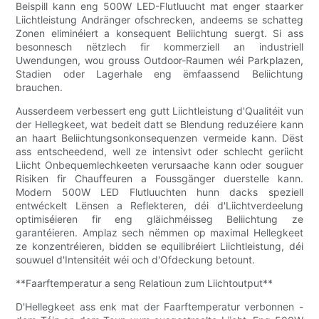
Beispill kann eng 500W LED-Flutluucht mat enger staarker
Liichtleistung Andränger ofschrecken, andeems se schatteg
Zonen eliminéiert a konsequent Beliichtung suergt. Si ass
besonnesch nëtzlech fir kommerziell an industriell
Uwendungen, wou grouss Outdoor-Raumen wéi Parkplazen,
Stadien oder Lagerhale eng ëmfaassend Beliichtung
brauchen.
Ausserdeem verbessert eng gutt Liichtleistung d'Qualitéit vun
der Hellegkeet, wat bedeit datt se Blendung reduzéiere kann
an haart Beliichtungsonkonsequenzen vermeide kann. Dëst
ass entscheedend, well ze intensivt oder schlecht geriicht
Liicht Onbequemlechkeeten verursaache kann oder souguer
Risiken fir Chauffeuren a Foussgänger duerstelle kann.
Modern 500W LED Flutluuchten hunn dacks speziell
entwéckelt Lënsen a Reflekteren, déi d'Liichtverdeelung
optimiséieren fir eng gläichméisseg Beliichtung ze
garantéieren. Amplaz sech nëmmen op maximal Hellegkeet
ze konzentréieren, bidden se equilibréiert Liichtleistung, déi
souwuel d'Intensitéit wéi och d'Ofdeckung betount.
**Faarftemperatur a seng Relatioun zum Liichtoutput**
D'Hellegkeet ass enk mat der Faarftemperatur verbonnen -