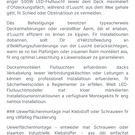
enger 500W LED-Flutluucht iwwer dem Deck maximéiert
d'Ofdeckungsfläch, während d'Luucht aus dem Wee gehale
gëtt, fir Schied oder Obstruktioun ze vermeiden.
Dës Befestigunge benotzen typescherweis
Deckenhalterungen oder verstellbar Äerm, déi et erlaben,
d'Luucht effizient no ënnen ze kippen. Fir Installatiounen
dobannen, sollt Dir d'Hëtztofleedung an
d'Belëftungsufuerderunge vun der Luucht berücksichtegen,
wann se no bei Plafongen oder zouenen Raim montéiert ass,
fir eng optimal Leeschtung a Liewensdauer ze garantéieren.
Deckenmontéiert Flutluuchten erfuerderen dacks
Verkabelung iwwer Verbindungskëschten oder Leitungen a
kënnen eng professionell Installatioun erfuerderen, fir
Sécherheetscoden a Reglementer ze erfëllen. Wielt LED-
Flutluuchtmodeller mat kloer markéierten
Installatiounsinstruktiounen a verfügbare Montagekits fir eng
nahtlos Installatioun.
### Uewerflächenmontage mat Klebstoff oder Schrauwen fir
eng villfälteg Plazéierung
Uewerflächenmontage - entweder mat Schrauwen oder
staarken industrielle Klebstoffer - ass déi einfachst