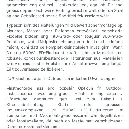
garantéiert eng optimal Liichtverdeelung, egal ob Dir eng
grouss oppen Fläch wéi e Parking beliichte wëllt oder de Stral
op eng Gebaifassad oder e Sportfeld fokusséiere wëllt.
Typesch sinn dës Halterungen fir d'Uewerflächenmontage op
Maueren, Masten oder Plafongen entwéckelt. Verschidde
Modeller bidden eng 180-Grad- oder souguer 360-Grad-
Rotatioun, wat d'Neipositionéierung vun der Luucht einfach
mécht, ouni datt se komplett deinstalléiert muss ginn. Wann
Dir eng 500W LED-Flutluucht kaaft, sicht no Modeller mat
robuste, korrosiounsbeständege Halterungen aus Materialien
wéi Aluminium oder Edelstol, fir d'Armatur iwwer eng länger
Zäit zouverlässeg ze fixéieren.
### Mastmontage fir Outdoor- an industriell Uwendungen
Mastmontage ass eng populär Optioun fir Outdoor-
Installatiounen, wou eng grouss Héicht fir eng extensiv
Ofdeckung gebraucht gëtt, wéi zum Beispill a
Stroossebeliichtung, Stadien oder groussen
Industriekomplexen. Vill 500W LED-Flutluuchten si
kompatibel mat Mastmontageaccessoiren wéi Bügelbolzen
oder Montageäerm, déi sech op Maste mat verschiddenen
Duerchmiesser festklemmen.