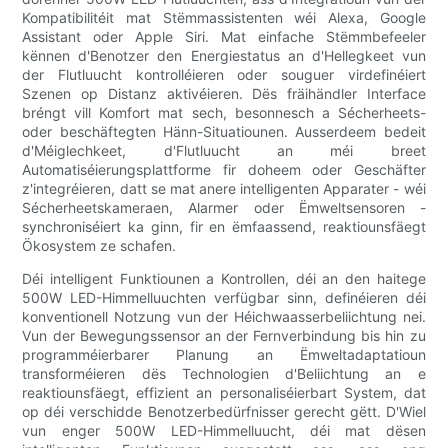
Kompatibilitéit mat Stëmmassistenten wéi Alexa, Google
Assistant oder Apple Siri. Mat einfache Stëmmbefeeler
kënnen d'Benotzer den Energiestatus an d'Hellegkeet vun
der Flutluucht kontrolléieren oder souguer virdefinéiert
Szenen op Distanz aktivéieren. Dës fräihändler Interface
bréngt vill Komfort mat sech, besonnesch a Sécherheets-
oder beschäftegten Hänn-Situatiounen. Ausserdeem bedeit
d'Méiglechkeet, d'Flutluucht an méi breet
Automatiséierungsplattforme fir doheem oder Geschäfter
z'integréieren, datt se mat anere intelligenten Apparater - wéi
Sécherheetskameraen, Alarmer oder Ëmweltsensoren -
synchroniséiert ka ginn, fir en ëmfaassend, reaktiounsfäegt
Ökosystem ze schafen.
Déi intelligent Funktiounen a Kontrollen, déi an den haitege
500W LED-Himmelluuchten verfügbar sinn, definéieren déi
konventionell Notzung vun der Héichwaasserbeliichtung nei.
Vun der Bewegungssensor an der Fernverbindung bis hin zu
programméierbarer Planung an Ëmweltadaptatioun
transforméieren dës Technologien d'Beliichtung an e
reaktiounsfäegt, effizient an personaliséierbart System, dat
op déi verschidde Benotzerbedürfnisser gerecht gëtt. D'Wiel
vun enger 500W LED-Himmelluucht, déi mat dësen