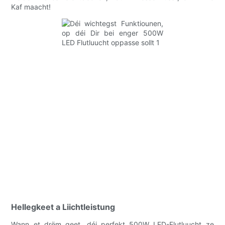
Kaf maacht!
Hellegkeet a Liichtleistung
Wann et drëm geet, déi perfekt 500W LED-Flutluucht ze