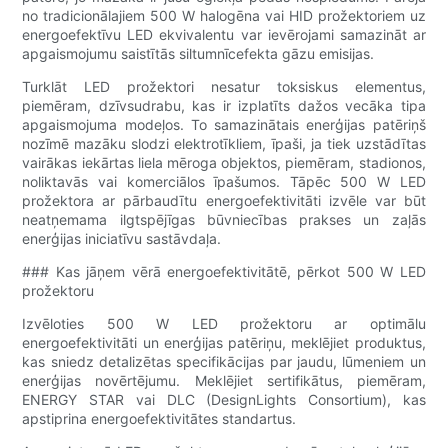
no tradicionālajiem 500 W halogēna vai HID prožektoriem uz
energoefektīvu LED ekvivalentu var ievērojami samazināt ar
apgaismojumu saistītās siltumnīcefekta gāzu emisijas.
Turklāt LED prožektori nesatur toksiskus elementus,
piemēram, dzīvsudrabu, kas ir izplatīts dažos vecāka tipa
apgaismojuma modeļos. To samazinātais enerģijas patēriņš
nozīmē mazāku slodzi elektrotīkliem, īpaši, ja tiek uzstādītas
vairākas iekārtas liela mēroga objektos, piemēram, stadionos,
noliktavās vai komerciālos īpašumos. Tāpēc 500 W LED
prožektora ar pārbaudītu energoefektivitāti izvēle var būt
neatņemama ilgtspējīgas būvniecības prakses un zaļās
enerģijas iniciatīvu sastāvdaļa.
### Kas jāņem vērā energoefektivitātē, pērkot 500 W LED
prožektoru
Izvēloties 500 W LED prožektoru ar optimālu
energoefektivitāti un enerģijas patēriņu, meklējiet produktus,
kas sniedz detalizētas specifikācijas par jaudu, lūmeniem un
enerģijas novērtējumu. Meklējiet sertifikātus, piemēram,
ENERGY STAR vai DLC (DesignLights Consortium), kas
apstiprina energoefektivitātes standartus.