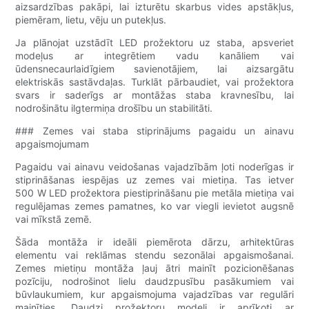
aizsardzības pakāpi, lai izturētu skarbus vides apstākļus,
piemēram, lietu, vēju un putekļus.
Ja plānojat uzstādīt LED prožektoru uz staba, apsveriet
modeļus ar integrētiem vadu kanāliem vai
ūdensnecaurlaidīgiem savienotājiem, lai aizsargātu
elektriskās sastāvdaļas. Turklāt pārbaudiet, vai prožektora
svars ir saderīgs ar montāžas staba kravnesību, lai
nodrošinātu ilgtermiņa drošību un stabilitāti.
### Zemes vai staba stiprinājums pagaidu un ainavu
apgaismojumam
Pagaidu vai ainavu veidošanas vajadzībām ļoti noderīgas ir
stiprināšanas iespējas uz zemes vai mietiņa. Tas ietver
500 W LED prožektora piestiprināšanu pie metāla mietiņa vai
regulējamas zemes pamatnes, ko var viegli ievietot augsnē
vai mīkstā zemē.
Šāda montāža ir ideāli piemērota dārzu, arhitektūras
elementu vai reklāmas stendu sezonālai apgaismošanai.
Zemes mietiņu montāža ļauj ātri mainīt pozicionēšanas
pozīciju, nodrošinot lielu daudzpusību pasākumiem vai
būvlaukumiem, kur apgaismojuma vajadzības var regulāri
mainīties. Daudzi prožektoru modeļi ir aprīkoti ar