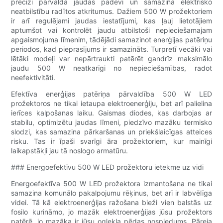
precīzi pārvalda jaudas padevi un samazina elektrisko
neatbilstību radītos atkritumus. Dažiem 500 W prožektoriem
ir arī regulējami jaudas iestatījumi, kas ļauj lietotājiem
aptumšot vai kontrolēt jaudu atbilstoši nepieciešamajam
apgaismojuma līmenim, tādējādi samazinot enerģijas patēriņu
periodos, kad pieprasījums ir samazināts. Turpretī vecāki vai
lētāki modeļi var nepārtraukti patērēt gandrīz maksimālo
jaudu 500 W neatkarīgi no nepieciešamības, radot
neefektivitāti.
Efektīva enerģijas patēriņa pārvaldība 500 W LED
prožektoros ne tikai ietaupa elektroenerģiju, bet arī palielina
ierīces kalpošanas laiku. Gaismas diodes, kas darbojas ar
stabilu, optimizētu jaudas līmeni, piedzīvo mazāku termisko
slodzi, kas samazina pārkaršanas un priekšlaicīgas atteices
risku. Tas ir īpaši svarīgi āra prožektoriem, kur mainīgi
laikapstākļi jau tā noslogo armatūru.
### Energoefektīvu 500 W LED prožektoru ietekme uz vidi
Energoefektīva 500 W LED prožektora izmantošana ne tikai
samazina komunālo pakalpojumu rēķinus, bet arī ir labvēlīga
videi. Tā kā elektroenerģijas ražošana bieži vien balstās uz
fosilo kurināmo, jo mazāk elektroenerģijas jūsu prožektors
patērē, jo mazāka ir jūsu oglekļa pēdas nospiedums. Pāreja