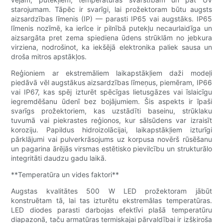
starojumam. Tāpēc ir svarīgi, lai prožektoram būtu augsts
aizsardzības līmenis (IP) — parasti IP65 vai augstāks. IP65
līmenis nozīmē, ka ierīce ir pilnībā putekļu necaurlaidīga un
aizsargāta pret zema spiediena ūdens strūklām no jebkura
virziena, nodrošinot, ka iekšējā elektronika paliek sausa un
droša mitros apstākļos.
Reģioniem ar ekstremāliem laikapstākļiem daži modeļi
piedāvā vēl augstākus aizsardzības līmeņus, piemēram, IP66
vai IP67, kas spēj izturēt spēcīgas lietusgāzes vai īslaicīgu
iegremdēšanu ūdenī bez bojājumiem. Šis aspekts ir īpaši
svarīgs prožektoriem, kas uzstādīti baseinu, strūklaku
tuvumā vai piekrastes reģionos, kur sālsūdens var izraisīt
koroziju. Papildus hidroizolācijai, laikapstākļiem izturīgi
pārklājumi vai pulverkrāsojums uz korpusa novērš rūsēšanu
un pagarina ārējās virsmas estētisko pievilcību un strukturālo
integritāti daudzu gadu laikā.
**Temperatūra un vides faktori**
Augstas kvalitātes 500 W LED prožektoram jābūt
konstruētam tā, lai tas izturētu ekstremālas temperatūras.
LED diodes parasti darbojas efektīvi plašā temperatūru
diapazonā, taču armatūras termiskajai pārvaldībai ir izšķiroša