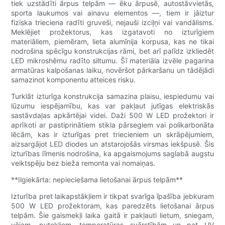
tiek uzstādīti ārpus telpām — ēku ārpusē, autostāvvietās,
sporta laukumos vai ainavu elementos —, tiem ir jāiztur
fiziska trieciena radīti gruveši, nejauši izciļņi vai vandālisms.
Meklējiet prožektorus, kas izgatavoti no izturīgiem
materiāliem, piemēram, lieta alumīnija korpusa, kas ne tikai
nodrošina spēcīgu konstrukcijas rāmi, bet arī palīdz izkliedēt
LED mikroshēmu radīto siltumu. Šī materiāla izvēle pagarina
armatūras kalpošanas laiku, novēršot pārkaršanu un tādējādi
samazinot komponentu atteices risku.
Turklāt izturīga konstrukcija samazina plaisu, iespiedumu vai
lūzumu iespējamību, kas var pakļaut jutīgas elektriskās
sastāvdaļas apkārtējai videi. Daži 500 W LED prožektori ir
aprīkoti ar pastiprinātiem stikla pārsegiem vai polikarbonāta
lēcām, kas ir izturīgas pret triecieniem un skrāpējumiem,
aizsargājot LED diodes un atstarojošās virsmas iekšpusē. Šis
izturības līmenis nodrošina, ka apgaismojums saglabā augstu
veiktspēju bez bieža remonta vai nomaiņas.
**Ilgiekārta: nepieciešama lietošanai ārpus telpām**
Izturība pret laikapstākļiem ir tikpat svarīga īpašība jebkuram
500 W LED prožektoram, kas paredzēts lietošanai ārpus
telpām. Šie gaismekļi laika gaitā ir pakļauti lietum, sniegam,
vējam, putekļiem, temperatūras svārstībām un pat UV