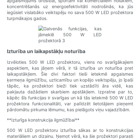
apgaismojums drošībai, sportam vai komerciāliem nolūkiem,
koncentrēšanās uz energoefektivitāti nodrošinās, ka jūs
iegūsiet vislabāko veiktspēju no sava 500 W LED prožektora
turpmākajos gados.
Izturība un laikapstākļu noturība
Izvēloties 500 W LED prožektoru, viens no svarīgākajiem
aspektiem, kas jāņem vērā, ir tā izturība un noturība pret
laikapstākļiem. Šie divi faktori tieši ietekmē apgaismes
ķermeņa ilgmūžību, uzticamību un kopējo veiktspēju, jo īpaši
tāpēc, ka prožektori bieži tiek uzstādīti āra vidē, kas
pakļauta dažādiem skarbiem apstākļiem. Izpratne par to,
kāpēc šīs funkcijas ir svarīgas un kā tās ietekmē 500 W LED
prožektora funkcionalitāti, var palīdzēt lietotājiem pieņemt
pārdomātu pirkuma lēmumu, kas pielāgots viņu vajadzībām.
**Izturīga konstrukcija ilgmūžībai**
500 W LED prožektoru izturība sākas ar to konstrukcijas
materiāliem un dizainu. Ņemot vērā, ka šie prožektori parasti