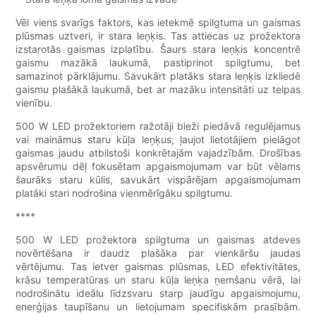
Vēl viens svarīgs faktors, kas ietekmē spilgtuma un gaismas
plūsmas uztveri, ir stara leņķis. Tas attiecas uz prožektora
izstarotās gaismas izplatību. Šaurs stara leņķis koncentrē
gaismu mazākā laukumā, pastiprinot spilgtumu, bet
samazinot pārklājumu. Savukārt platāks stara leņķis izkliedē
gaismu plašākā laukumā, bet ar mazāku intensitāti uz telpas
vienību.
500 W LED prožektoriem ražotāji bieži piedāvā regulējamus
vai maināmus staru kūļa leņķus, ļaujot lietotājiem pielāgot
gaismas jaudu atbilstoši konkrētajām vajadzībām. Drošības
apsvērumu dēļ fokusētam apgaismojumam var būt vēlams
šaurāks staru kūlis, savukārt vispārējam apgaismojumam
platāki stari nodrošina vienmērīgāku spilgtumu.
****
500 W LED prožektora spilgtuma un gaismas atdeves
novērtēšana ir daudz plašāka par vienkāršu jaudas
vērtējumu. Tas ietver gaismas plūsmas, LED efektivitātes,
krāsu temperatūras un staru kūļa leņķa ņemšanu vērā, lai
nodrošinātu ideālu līdzsvaru starp jaudīgu apgaismojumu,
enerģijas taupīšanu un lietojumam specifiskām prasībām.