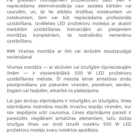
nepieciešama elektroinstalācija caur sadales kārbām vai
caurulēm, un, lai tie atbilstu drošības noteikumiem un
noteikumiem, tiem var būt nepieciešama profesionāla
uzstādīšana. Izvēlieties LED prožektoru modeļus ar skaidri
marķētām uzstādīšanas instrukcijām un pieejamiem
montāžas komplektiem, lai nodrošinātu nemanāmu
uzstādīšanu.
### Virsmas montāža ar līmi vai skrūvēm daudzpusīgai
novietošanai
Virsmas montāža — ar skrūvēm vai izturīgām rūpnieciskajām
līmēm — ir visvienkāršākā 500 W LED prožektoru
uzstādīšanas metode. Šī metode ietver armatūras drošu
piestiprināšanu pie plakanām virsmām, piemēram, sienām,
žogiem vai fasādēm, atkarībā no pielietojuma.
Lai gan skrūvju stiprinājums ir noturīgāks un izturīgāks, līmes
stiprinājums nodrošina mazāk invazīvu iespēju virsmām, kur
nav iespējams urbt caurumus. Līmes stiprinājums parasti ir
paredzēts vieglākiem armatūras elementiem, taču dažas
izturīgas līmes var droši izturēt noteiktu 500 W LED
prožektoru modeļu svaru noteiktos apstākļos.