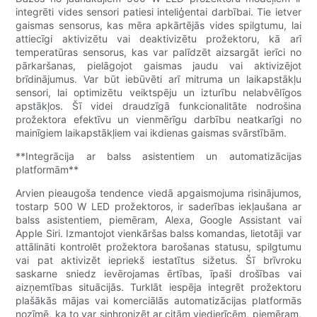
integrēti vides sensori patiesi inteliģentai darbībai. Tie ietver
gaismas sensorus, kas mēra apkārtējās vides spilgtumu, lai
attiecīgi aktivizētu vai deaktivizētu prožektoru, kā arī
temperatūras sensorus, kas var palīdzēt aizsargāt ierīci no
pārkaršanas, pielāgojot gaismas jaudu vai aktivizējot
brīdinājumus. Var būt iebūvēti arī mitruma un laikapstākļu
sensori, lai optimizētu veiktspēju un izturību nelabvēlīgos
apstākļos. Šī videi draudzīgā funkcionalitāte nodrošina
prožektora efektīvu un vienmērīgu darbību neatkarīgi no
mainīgiem laikapstākļiem vai ikdienas gaismas svārstībām.
**Integrācija ar balss asistentiem un automatizācijas
platformām**
Arvien pieaugoša tendence viedā apgaismojuma risinājumos,
tostarp 500 W LED prožektoros, ir saderības iekļaušana ar
balss asistentiem, piemēram, Alexa, Google Assistant vai
Apple Siri. Izmantojot vienkāršas balss komandas, lietotāji var
attālināti kontrolēt prožektora barošanas statusu, spilgtumu
vai pat aktivizēt iepriekš iestatītus sižetus. Šī brīvroku
saskarne sniedz ievērojamas ērtības, īpaši drošības vai
aizņemtības situācijās. Turklāt iespēja integrēt prožektoru
plašākās mājas vai komerciālās automatizācijas platformās
nozīmē, ka to var sinhronizēt ar citām viedierīcēm, piemēram,