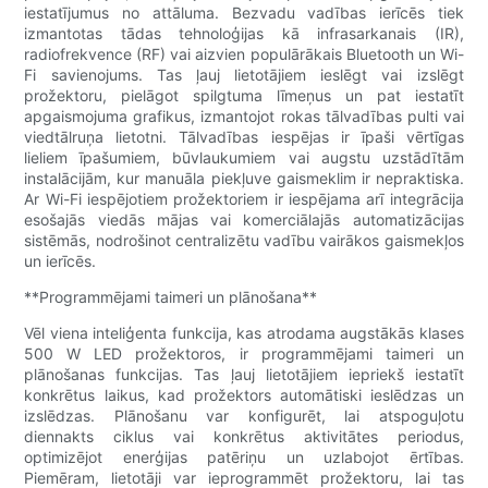
iestatījumus no attāluma. Bezvadu vadības ierīcēs tiek
izmantotas tādas tehnoloģijas kā infrasarkanais (IR),
radiofrekvence (RF) vai aizvien populārākais Bluetooth un Wi-
Fi savienojums. Tas ļauj lietotājiem ieslēgt vai izslēgt
prožektoru, pielāgot spilgtuma līmeņus un pat iestatīt
apgaismojuma grafikus, izmantojot rokas tālvadības pulti vai
viedtālruņa lietotni. Tālvadības iespējas ir īpaši vērtīgas
lieliem īpašumiem, būvlaukumiem vai augstu uzstādītām
instalācijām, kur manuāla piekļuve gaismeklim ir nepraktiska.
Ar Wi-Fi iespējotiem prožektoriem ir iespējama arī integrācija
esošajās viedās mājas vai komerciālajās automatizācijas
sistēmās, nodrošinot centralizētu vadību vairākos gaismekļos
un ierīcēs.
**Programmējami taimeri un plānošana**
Vēl viena inteliģenta funkcija, kas atrodama augstākās klases
500 W LED prožektoros, ir programmējami taimeri un
plānošanas funkcijas. Tas ļauj lietotājiem iepriekš iestatīt
konkrētus laikus, kad prožektors automātiski ieslēdzas un
izslēdzas. Plānošanu var konfigurēt, lai atspoguļotu
diennakts ciklus vai konkrētus aktivitātes periodus,
optimizējot enerģijas patēriņu un uzlabojot ērtības.
Piemēram, lietotāji var ieprogrammēt prožektoru, lai tas