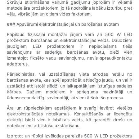
Skrūvju stiprināšana vairumā gadījumu joprojām ir vēlamā
metode āra prožektoriem, jo ​​tā nodrošina labāku izturību pret
vēju, vibrācijām un citiem vides faktoriem.
### Apsvērumi elektroinstalācijai un barošanas avotam
Papildus fiziskajai montāžai jāņem vērā arī 500 W LED
prožektora barošanas un elektroinstalācijas veids. Daudziem
jaudīgiem LED prožektoriem ir nepieciešams tiešs
savienojums ar saderīgu barošanas avotu, bieži vien
izmantojot fiksēto vadu savienojumu, nevis spraudkontaktu
adapterus.
Pārliecinieties, vai uzstādīšanas vieta atrodas netālu no
barošanas avota, kas spēj apstrādāt attiecīgo jaudu, un vai ir
uzstādīti atbilstoši slēdži un laikapstākļiem izturīgas sadales
kārbas. Dažiem modeļiem ir sprieguma mazinātāji un
ūdensnecaurlaidīgi savienotāji, lai vienkāršotu šo procesu.
Āra un rūpnieciskiem apstākļiem ir svarīgi ievērot vietējos
elektroinstalācijas noteikumus. Konsultēšanās ar licencētu
elektriķi bieži vien ir labākais veids, kā garantēt drošu un
noteikumiem atbilstošu uzstādīšanu.
Izprotot un rūpīgi izvēloties pareizās 500 W LED prožektoru