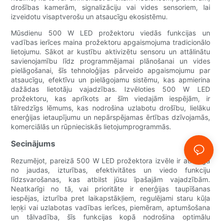
drošības kamerām, signalizāciju vai vides sensoriem, lai
izveidotu visaptverošu un atsaucīgu ekosistēmu.
Mūsdienu 500 W LED prožektoru viedās funkcijas un
vadības ierīces maina prožektoru apgaismojuma tradicionālo
lietojumu. Sākot ar kustību aktivizētu sensoru un attālinātu
savienojamību līdz programmējamai plānošanai un vides
pielāgošanai, šīs tehnoloģijas pārveido apgaismojumu par
atsaucīgu, efektīvu un pielāgojamu sistēmu, kas apmierina
dažādas lietotāju vajadzības. Izvēloties 500 W LED
prožektoru, kas aprīkots ar šīm viedajām iespējām, ir
tālredzīgs lēmums, kas nodrošina uzlabotu drošību, lielāku
enerģijas ietaupījumu un nepārspējamas ērtības dzīvojamās,
komerciālās un rūpnieciskās lietojumprogrammās.
Secinājums
Rezumējot, pareizā 500 W LED prožektora izvēle ir atkarīga
no jaudas, izturības, efektivitātes un viedo funkciju
līdzsvarošanas, kas atbilst jūsu īpašajām vajadzībām.
Neatkarīgi no tā, vai prioritāte ir enerģijas taupīšanas
iespējas, izturība pret laikapstākļiem, regulējami staru kūļa
leņķi vai uzlabotas vadības ierīces, piemēram, aptumšošana
un tālvadība, šīs funkcijas kopā nodrošina optimālu