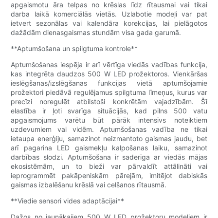
apgaismotu āra telpas no krēslas līdz rītausmai vai tikai
darba laikā komerciālās vietās. Uzlabotie modeļi var pat
ietvert sezonālas vai kalendāra korekcijas, lai pielāgotos
dažādām dienasgaismas stundām visa gada garumā.
**Aptumšošana un spilgtuma kontrole**
Aptumšošanas iespēja ir arī vērtīga viedās vadības funkcija,
kas integrēta daudzos 500 W LED prožektoros. Vienkāršas
ieslēgšanas/izslēgšanas funkcijas vietā aptumšojamie
prožektori piedāvā regulējamus spilgtuma līmeņus, kurus var
precīzi noregulēt atbilstoši konkrētām vajadzībām. Šī
elastība ir ļoti svarīga situācijās, kad pilns 500 vatu
apgaismojums varētu būt pārāk intensīvs noteiktiem
uzdevumiem vai vidēm. Aptumšošanas vadība ne tikai
ietaupa enerģiju, samazinot neizmantoto gaismas jaudu, bet
arī pagarina LED gaismekļu kalpošanas laiku, samazinot
darbības slodzi. Aptumšošana ir saderīga ar viedās mājas
ekosistēmām, un to bieži var pārvaldīt attālināti vai
ieprogrammēt pakāpeniskām pārejām, imitējot dabiskās
gaismas izbalēšanu krēslā vai celšanos rītausmā.
**Viedie sensori vides adaptācijai**
Dažos no jaunākajiem 500 W LED prožektoru modeļiem ir