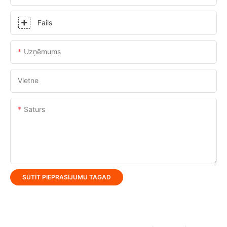
Fails
Uzņēmums
Vietne
Saturs
SŪTĪT PIEPRASĪJUMU TAGAD