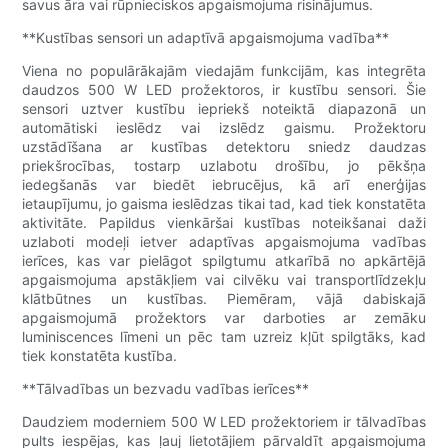
savus āra vai rūpnieciskos apgaismojuma risinājumus.
**Kustības sensori un adaptīvā apgaismojuma vadība**
Viena no populārākajām viedajām funkcijām, kas integrēta
daudzos 500 W LED prožektoros, ir kustību sensori. Šie
sensori uztver kustību iepriekš noteiktā diapazonā un
automātiski ieslēdz vai izslēdz gaismu. Prožektoru
uzstādīšana ar kustības detektoru sniedz daudzas
priekšrocības, tostarp uzlabotu drošību, jo pēkšņa
iedegšanās var biedēt iebrucējus, kā arī enerģijas
ietaupījumu, jo gaisma ieslēdzas tikai tad, kad tiek konstatēta
aktivitāte. Papildus vienkāršai kustības noteikšanai daži
uzlaboti modeļi ietver adaptīvas apgaismojuma vadības
ierīces, kas var pielāgot spilgtumu atkarībā no apkārtējā
apgaismojuma apstākļiem vai cilvēku vai transportlīdzekļu
klātbūtnes un kustības. Piemēram, vājā dabiskajā
apgaismojumā prožektors var darboties ar zemāku
luminiscences līmeni un pēc tam uzreiz kļūt spilgtāks, kad
tiek konstatēta kustība.
**Tālvadības un bezvadu vadības ierīces**
Daudziem moderniem 500 W LED prožektoriem ir tālvadības
pults iespējas, kas ļauj lietotājiem pārvaldīt apgaismojuma