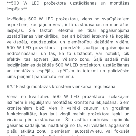
**500 W LED prožektora uzstādīšanas un montāžas
iespējas**
Izvēloties 500 W LED prožektoru, viens no svarīgākajiem
aspektiem, kas jāņem vērā, ir tā uzstādīšanas un montāžas
iespējas. Šie faktori ietekmē ne tikai apgaismojuma
uzstādīšanas vienkāršību, bet arī būtiski ietekmē tā kopējo
veiktspēju, daudzpusību un piemērotību dažādām vidēm.
500 W LED prožektors ir paredzēts jaudīga apgaismojuma
nodrošināšanai, un tas, kā to uzstādāt, var noteikt, cik
efektīvi tas aptvers jūsu vēlamo zonu. Šajā sadaļā mēs
iedziļināsimies dažādās 500 W LED prožektoru uzstādīšanas
un montāžas iespējās, izpētīsim to ietekmi un palīdzēsim
jums pieņemt pārdomātu lēmumu.
### Elastīgi montāžas kronšteini vienkāršai regulēšanai
Viena no kvalitatīvu 500 W LED prožektoru izcilākajām
iezīmēm ir regulējamu montāžas kronšteinu iekļaušana. Šiem
kronšteiniem bieži vien ir vairāki caurumi un grozāma
funkcionalitāte, kas ļauj viegli mainīt prožektora leņķi un
virzienu pēc uzstādīšanas. Šī elastība nodrošina optimālu
gaismas sadalījumu neatkarīgi no tā, vai vēlaties apgaismot
plašu atklātu zonu, piemēram, autostāvvietu, vai fokusēt