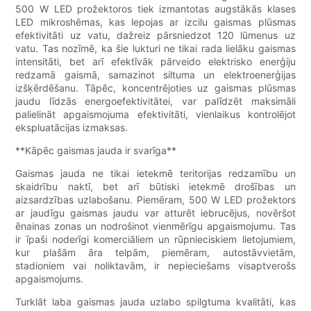
500 W LED prožektoros tiek izmantotas augstākās klases
LED mikroshēmas, kas lepojas ar izcilu gaismas plūsmas
efektivitāti uz vatu, dažreiz pārsniedzot 120 lūmenus uz
vatu. Tas nozīmē, ka šie lukturi ne tikai rada lielāku gaismas
intensitāti, bet arī efektīvāk pārveido elektrisko enerģiju
redzamā gaismā, samazinot siltuma un elektroenerģijas
izšķērdēšanu. Tāpēc, koncentrējoties uz gaismas plūsmas
jaudu līdzās energoefektivitātei, var palīdzēt maksimāli
palielināt apgaismojuma efektivitāti, vienlaikus kontrolējot
ekspluatācijas izmaksas.
**Kāpēc gaismas jauda ir svarīga**
Gaismas jauda ne tikai ietekmē teritorijas redzamību un
skaidrību naktī, bet arī būtiski ietekmē drošības un
aizsardzības uzlabošanu. Piemēram, 500 W LED prožektors
ar jaudīgu gaismas jaudu var atturēt iebrucējus, novēršot
ēnainas zonas un nodrošinot vienmērīgu apgaismojumu. Tas
ir īpaši noderīgi komerciāliem un rūpnieciskiem lietojumiem,
kur plašām āra telpām, piemēram, autostāvvietām,
stadioniem vai noliktavām, ir nepieciešams visaptverošs
apgaismojums.
Turklāt laba gaismas jauda uzlabo spilgtuma kvalitāti, kas