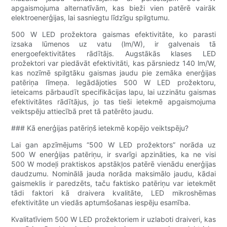
apgaismojuma alternatīvām, kas bieži vien patērē vairāk
elektroenerģijas, lai sasniegtu līdzīgu spilgtumu.
500 W LED prožektora gaismas efektivitāte, ko parasti
izsaka lūmenos uz vatu (lm/W), ir galvenais tā
energoefektivitātes rādītājs. Augstākās klases LED
prožektori var piedāvāt efektivitāti, kas pārsniedz 140 lm/W,
kas nozīmē spilgtāku gaismas jaudu pie zemāka enerģijas
patēriņa līmeņa. Iegādājoties 500 W LED prožektoru,
ieteicams pārbaudīt specifikācijas lapu, lai uzzinātu gaismas
efektivitātes rādītājus, jo tas tieši ietekmē apgaismojuma
veiktspēju attiecībā pret tā patērēto jaudu.
### Kā enerģijas patēriņš ietekmē kopējo veiktspēju?
Lai gan apzīmējums “500 W LED prožektors” norāda uz
500 W enerģijas patēriņu, ir svarīgi apzināties, ka ne visi
500 W modeļi praktiskos apstākļos patērē vienādu enerģijas
daudzumu. Nominālā jauda norāda maksimālo jaudu, kādai
gaismeklis ir paredzēts, taču faktisko patēriņu var ietekmēt
tādi faktori kā draivera kvalitāte, LED mikroshēmas
efektivitāte un viedās aptumšošanas iespēju esamība.
Kvalitatīviem 500 W LED prožektoriem ir uzlaboti draiveri, kas