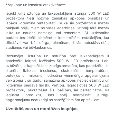
**Apkope un izmaksu efektivitāte**
Ieguldījums izturīgā un laikapstākļiem izturīgā 500 W LED
prožektorā tieši nozīmē zemākas apkopes prasības un
labāku ilgtermiņa rentabilitāti. Tā kā šie prožektori ir mazāk
pakļauti bojājumiem no vides iedarbības, lietotāji tērē mazāk
laika un naudas nomaiņai vai remontam. Šī uzticamība
padara tos ideāli piemērotus komerciālām instalācijām, kur
dīkstāve var būt dārga, piemēram, lielās autostāvvietās,
stadionos vai būvlaukumos.
Rezumējot, izturība un noturība pret laikapstākļiem ir
noteicošie faktori, izvēloties 500 W LED prožektoru. Labi
uzbūvēts, laikapstākļiem izturīgs armatūra, kas paredzēta, lai
izturētu fiziskus triecienus, ekstremālas temperatūras,
putekļus un mitrumu, nodrošina vienmērīgu apgaismojuma
veiktspēju visu gadu, samazina apkopes nepieciešamību un
ilgtermiņā piedāvā lielisku vērtību. Iegādājoties 500 W LED
prožektoru, prioritizējiet šīs īpašības, lai pārliecinātos, ka
iegūstat produktu, kas spēj nodrošināt jaudīgu
apgaismojumu neatkarīgi no sarežģītiem āra apstākļiem.
Uzstādīšanas un montāžas iespējas