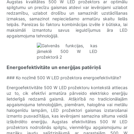
Augstas kvalitātes 500 W LED prožektors ar optimālu
spilgtumu un precīzu gaismas atdevi var ievērojami uzlabot
redzamību, uzlabot drošību un samazināt uzstādīšanas
izmaksas, samazinot nepieciešamo armatūru skaitu lielās
telpās. Pareizas šo faktoru kombinācijas izvēle ir būtiska, lai
maksimāli izmantotu savus ieguldījumus āra LED
apgaismojuma tehnoloģijā.
Energoefektivitāte un enerģijas patēriņš
### Ko nozīmē 500 W LED prožektora energoefektivitāte?
Energoefektivitāte 500 W LED prožektoru kontekstā attiecas
uz to, cik efektīvi armatūra pārveido elektrisko enerģiju
lietderīgā redzamā gaismā. Atšķirībā no tradicionālajām
apgaismojuma tehnoloģijām, piemēram, halogēna vai metālu
halogenīdu lampām, LED prožektori gaismas izstarošanai
izmanto pusvadītājus, kas ievērojami samazina siltuma veidā
izšķērdēto enerģiju. Augstas efektivitātes 500 W LED
prožektors nodrošinās spilgtu, vienmērīgu apgaismojumu ar
mazāku jaudu salīdzinājumā ar parastajām 500 W