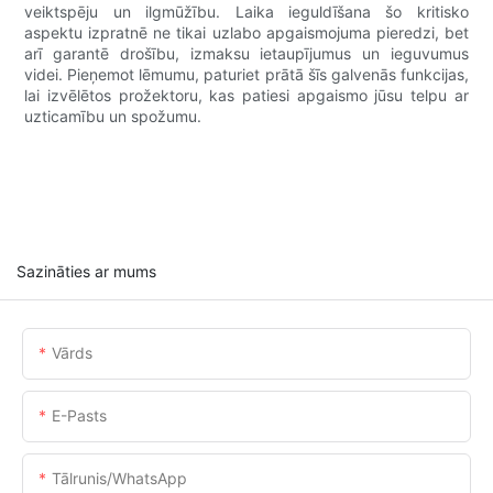
veiktspēju un ilgmūžību. Laika ieguldīšana šo kritisko
aspektu izpratnē ne tikai uzlabo apgaismojuma pieredzi, bet
arī garantē drošību, izmaksu ietaupījumus un ieguvumus
videi. Pieņemot lēmumu, paturiet prātā šīs galvenās funkcijas,
lai izvēlētos prožektoru, kas patiesi apgaismo jūsu telpu ar
uzticamību un spožumu.
Sazināties ar mums
Vārds
E-Pasts
Tālrunis/WhatsApp