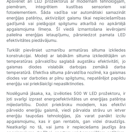
Apsveriet arī LED prožektorus ar modernām tehnoloģijām,
piemēram, integrētiem kustības sensoriem vai
fotoelementiem. Šāda vadība var automātiski samazināt
enerģijas patēriņu, aktivizējot gaismu tikai nepieciešamības
gadījumā vai pielāgojot spilgtumu atkarībā no apkārtējā
apgaismojuma līmeņa. Šī viedā izmantošana ievērojami
palielina enerģijas ietaupījumu, pārsniedzot pamata LED
efektivitātes piedāvājumu.
Turklāt pievērsiet uzmanību armatūras siltuma izkliedes
konstrukcijai. Modeļi ar labākām siltuma izkliedētājām un
temperatūras pārvaldību saglabā augstāku efektivitāti, jo
gaismas diodes vislabāk darbojas zemākā darba
temperatūrā. Efektīva siltuma pārvaldība nozīmē, ka gaismas
diodes var darboties ar pilnu spilgtumu, nepatērējot papildu
enerģiju vai priekšlaicīgi nepasliktinoties.
Noslēgumā jāsaka, ka, izvēloties 500 W LED prožektoru, ir
ļoti svarīgi izprast energoefektivitātes un enerģijas patēriņa
mijiedarbību. Dodot priekšroku modeļiem, kas efektīvi
pārveido enerģiju gaismā, viedi pārvalda strāvu un ietver
enerģiju taupošas tehnoloģijas, jūs varat panākt izcilu
apgaismojumu, kas ir gan rentabls, gan videi draudzīgs.
Neatkarīgi no tā, vai jums ir nepieciešams jaudīgs āra