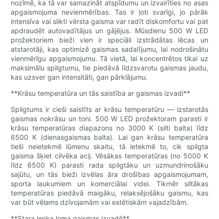
nozīmē, ka tā var samazināt atspīdumu un izvairīties no asas
apgaismojuma nevienmērības. Tas ir ļoti svarīgi, jo pārāk
intensīva vai slikti vērsta gaisma var radīt diskomfortu vai pat
apdraudēt autovadītājus un gājējus. Mūsdienu 500 W LED
prožektoriem bieži vien ir speciāli izstrādātas lēcas un
atstarotāji, kas optimizē gaismas sadalījumu, lai nodrošinātu
vienmērīgu apgaismojumu. Tā vietā, lai koncentrētos tikai uz
maksimālu spilgtumu, tie piedāvā līdzsvarotu gaismas jaudu,
kas uzsver gan intensitāti, gan pārklājumu.
**Krāsu temperatūra un tās saistība ar gaismas izvadi**
Spilgtums ir cieši saistīts ar krāsu temperatūru — izstarotās
gaismas nokrāsu un toni. 500 W LED prožektoram parasti ir
krāsu temperatūras diapazons no 3000 K (silti balta) līdz
6500 K (dienasgaismas balta). Lai gan krāsu temperatūra
tieši neietekmē lūmenu skaitu, tā ietekmē to, cik spilgta
gaisma šķiet cilvēka acij. Vēsākas temperatūras (no 5000 K
līdz 6500 K) parasti rada spilgtāku un uzmundrinošāku
sajūtu, un tās bieži izvēlas āra drošības apgaismojumam,
sporta laukumiem un komerciālai videi. Tikmēr siltākas
temperatūras piedāvā maigāku, relaksējošāku gaismu, kas
var būt vēlams dzīvojamām vai estētiskām vajadzībām.
**Stara leņķa loma gaismas izvadē**