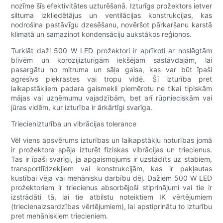
nozīme šīs efektivitātes uzturēšanā. Izturīgs prožektors ietver
siltuma izkliedētājus un ventilācijas konstrukcijas, kas
nodrošina pastāvīgu dzesēšanu, novēršot pārkaršanu karstā
klimatā un samazinot kondensāciju aukstākos reģionos.
Turklāt daži 500 W LED prožektori ir aprīkoti ar noslēgtām
blīvēm un korozijizturīgām iekšējām sastāvdaļām, lai
pasargātu no mitruma un sāļa gaisa, kas var būt īpaši
agresīvs piekrastes vai tropu vidē. Šī izturība pret
laikapstākļiem padara gaismekli piemērotu ne tikai tipiskām
mājas vai uzņēmumu vajadzībām, bet arī rūpnieciskām vai
jūras vidēm, kur izturība ir ārkārtīgi svarīga.
Triecienizturība un vibrācijas tolerance
Vēl viens apsvērums izturības un laikapstākļu noturības jomā
ir prožektora spēja izturēt fiziskas vibrācijas un triecienus.
Tas ir īpaši svarīgi, ja apgaismojums ir uzstādīts uz stabiem,
transportlīdzekļiem vai konstrukcijām, kas ir pakļautas
kustībai vēja vai mehānisku darbību dēļ. Dažiem 500 W LED
prožektoriem ir triecienus absorbējoši stiprinājumi vai tie ir
izstrādāti tā, lai tie atbilstu noteiktiem IK vērtējumiem
(triecienaizsardzības vērtējumiem), lai apstiprinātu to izturību
pret mehāniskiem triecieniem.