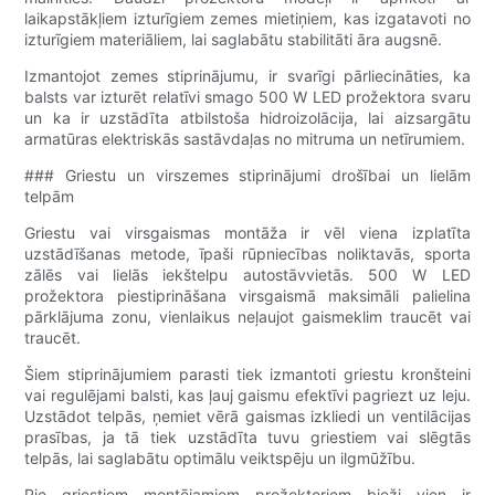
laikapstākļiem izturīgiem zemes mietiņiem, kas izgatavoti no
izturīgiem materiāliem, lai saglabātu stabilitāti āra augsnē.
Izmantojot zemes stiprinājumu, ir svarīgi pārliecināties, ka
balsts var izturēt relatīvi smago 500 W LED prožektora svaru
un ka ir uzstādīta atbilstoša hidroizolācija, lai aizsargātu
armatūras elektriskās sastāvdaļas no mitruma un netīrumiem.
### Griestu un virszemes stiprinājumi drošībai un lielām
telpām
Griestu vai virsgaismas montāža ir vēl viena izplatīta
uzstādīšanas metode, īpaši rūpniecības noliktavās, sporta
zālēs vai lielās iekštelpu autostāvvietās. 500 W LED
prožektora piestiprināšana virsgaismā maksimāli palielina
pārklājuma zonu, vienlaikus neļaujot gaismeklim traucēt vai
traucēt.
Šiem stiprinājumiem parasti tiek izmantoti griestu kronšteini
vai regulējami balsti, kas ļauj gaismu efektīvi pagriezt uz leju.
Uzstādot telpās, ņemiet vērā gaismas izkliedi un ventilācijas
prasības, ja tā tiek uzstādīta tuvu griestiem vai slēgtās
telpās, lai saglabātu optimālu veiktspēju un ilgmūžību.
Pie griestiem montējamiem prožektoriem bieži vien ir