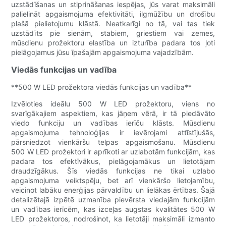
uzstādīšanas un stiprināšanas iespējas, jūs varat maksimāli
palielināt apgaismojuma efektivitāti, ilgmūžību un drošību
plašā pielietojumu klāstā. Neatkarīgi no tā, vai tas tiek
uzstādīts pie sienām, stabiem, griestiem vai zemes,
mūsdienu prožektoru elastība un izturība padara tos ļoti
pielāgojamus jūsu īpašajām apgaismojuma vajadzībām.
Viedās funkcijas un vadība
**500 W LED prožektora viedās funkcijas un vadība**
Izvēloties ideālu 500 W LED prožektoru, viens no
svarīgākajiem aspektiem, kas jāņem vērā, ir tā piedāvāto
viedo funkciju un vadības ierīču klāsts. Mūsdienu
apgaismojuma tehnoloģijas ir ievērojami attīstījušās,
pārsniedzot vienkāršu telpas apgaismošanu. Mūsdienu
500 W LED prožektori ir aprīkoti ar uzlabotām funkcijām, kas
padara tos efektīvākus, pielāgojamākus un lietotājam
draudzīgākus. Šīs viedās funkcijas ne tikai uzlabo
apgaismojuma veiktspēju, bet arī vienkāršo lietojamību,
veicinot labāku enerģijas pārvaldību un lielākas ērtības. Šajā
detalizētajā izpētē uzmanība pievērsta viedajām funkcijām
un vadības ierīcēm, kas izceļas augstas kvalitātes 500 W
LED prožektoros, nodrošinot, ka lietotāji maksimāli izmanto