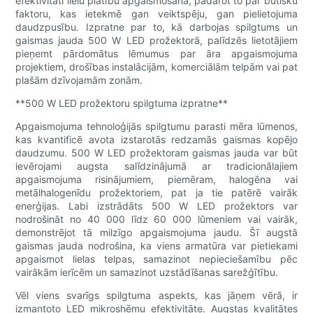
efektivitāti lielu platību apgaismošanā, padarot to par būtisku
faktoru, kas ietekmē gan veiktspēju, gan pielietojuma
daudzpusību. Izpratne par to, kā darbojas spilgtums un
gaismas jauda 500 W LED prožektorā, palīdzēs lietotājiem
pieņemt pārdomātus lēmumus par āra apgaismojuma
projektiem, drošības instalācijām, komerciālām telpām vai pat
plašām dzīvojamām zonām.
**500 W LED prožektoru spilgtuma izpratne**
Apgaismojuma tehnoloģijās spilgtumu parasti mēra lūmenos,
kas kvantificē avota izstarotās redzamās gaismas kopējo
daudzumu. 500 W LED prožektoram gaismas jauda var būt
ievērojami augsta salīdzinājumā ar tradicionālajiem
apgaismojuma risinājumiem, piemēram, halogēna vai
metālhalogenīdu prožektoriem, pat ja tie patērē vairāk
enerģijas. Labi izstrādāts 500 W LED prožektors var
nodrošināt no 40 000 līdz 60 000 lūmeniem vai vairāk,
demonstrējot tā milzīgo apgaismojuma jaudu. Šī augstā
gaismas jauda nodrošina, ka viens armatūra var pietiekami
apgaismot lielas telpas, samazinot nepieciešamību pēc
vairākām ierīcēm un samazinot uzstādīšanas sarežģītību.
Vēl viens svarīgs spilgtuma aspekts, kas jāņem vērā, ir
izmantoto LED mikroshēmu efektivitāte. Augstas kvalitātes