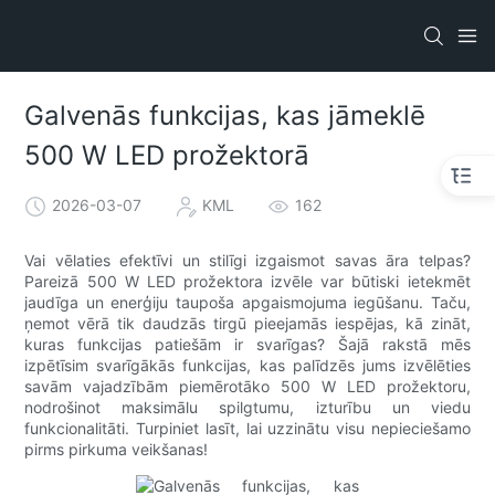
Galvenās funkcijas, kas jāmeklē
500 W LED prožektorā
2026-03-07
KML
162
Vai vēlaties efektīvi un stilīgi izgaismot savas āra telpas?
Pareizā 500 W LED prožektora izvēle var būtiski ietekmēt
jaudīga un enerģiju taupoša apgaismojuma iegūšanu. Taču,
ņemot vērā tik daudzās tirgū pieejamās iespējas, kā zināt,
kuras funkcijas patiešām ir svarīgas? Šajā rakstā mēs
izpētīsim svarīgākās funkcijas, kas palīdzēs jums izvēlēties
savām vajadzībām piemērotāko 500 W LED prožektoru,
nodrošinot maksimālu spilgtumu, izturību un viedu
funkcionalitāti. Turpiniet lasīt, lai uzzinātu visu nepieciešamo
pirms pirkuma veikšanas!