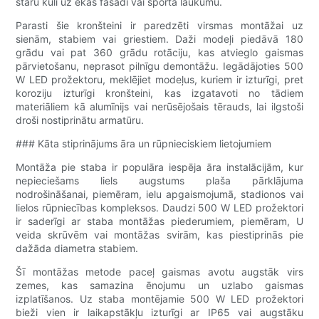
staru kūli uz ēkas fasādi vai sporta laukumu.
Parasti šie kronšteini ir paredzēti virsmas montāžai uz
sienām, stabiem vai griestiem. Daži modeļi piedāvā 180
grādu vai pat 360 grādu rotāciju, kas atvieglo gaismas
pārvietošanu, neprasot pilnīgu demontāžu. Iegādājoties 500
W LED prožektoru, meklējiet modeļus, kuriem ir izturīgi, pret
koroziju izturīgi kronšteini, kas izgatavoti no tādiem
materiāliem kā alumīnijs vai nerūsējošais tērauds, lai ilgstoši
droši nostiprinātu armatūru.
### Kāta stiprinājums āra un rūpnieciskiem lietojumiem
Montāža pie staba ir populāra iespēja āra instalācijām, kur
nepieciešams liels augstums plaša pārklājuma
nodrošināšanai, piemēram, ielu apgaismojumā, stadionos vai
lielos rūpniecības kompleksos. Daudzi 500 W LED prožektori
ir saderīgi ar staba montāžas piederumiem, piemēram, U
veida skrūvēm vai montāžas svirām, kas piestiprinās pie
dažāda diametra stabiem.
Šī montāžas metode paceļ gaismas avotu augstāk virs
zemes, kas samazina ēnojumu un uzlabo gaismas
izplatīšanos. Uz staba montējamie 500 W LED prožektori
bieži vien ir laikapstākļu izturīgi ar IP65 vai augstāku