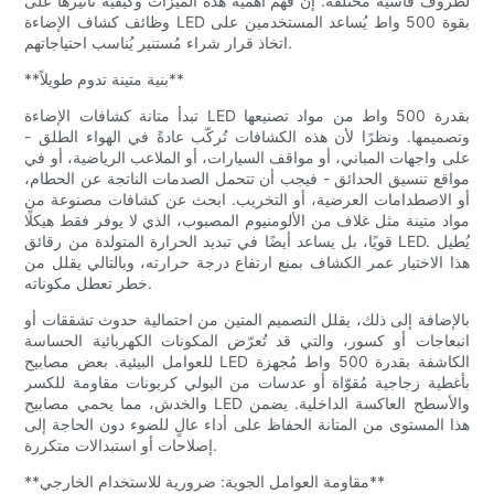
لظروف قاسية مُختلفة. إنّ فهم أهمية هذه الميزات وكيفية تأثيرها على
وظائف كشاف الإضاءة LED بقوة 500 واط يُساعد المستخدمين على
اتخاذ قرار شراء مُستنير يُناسب احتياجاتهم.
**بنية متينة تدوم طويلاً**
تبدأ متانة كشافات الإضاءة LED بقدرة 500 واط من مواد تصنيعها
وتصميمها. ونظرًا لأن هذه الكشافات تُركّب عادةً في الهواء الطلق -
على واجهات المباني، أو مواقف السيارات، أو الملاعب الرياضية، أو في
مواقع تنسيق الحدائق - فيجب أن تتحمل الصدمات الناتجة عن الحطام،
أو الاصطدامات العرضية، أو التخريب. ابحث عن كشافات مصنوعة من
مواد متينة مثل غلاف من الألومنيوم المصبوب، الذي لا يوفر فقط هيكلًا
قويًا، بل يساعد أيضًا في تبديد الحرارة المتولدة من رقائق LED. يُطيل
هذا الاختيار عمر الكشاف بمنع ارتفاع درجة حرارته، وبالتالي يقلل من
خطر تعطل مكوناته.
بالإضافة إلى ذلك، يقلل التصميم المتين من احتمالية حدوث تشققات أو
انبعاجات أو كسور، والتي قد تُعرّض المكونات الكهربائية الحساسة
للعوامل البيئية. بعض مصابيح LED الكاشفة بقدرة 500 واط مُجهزة
بأغطية زجاجية مُقوّاة أو عدسات من البولي كربونات مقاومة للكسر
والخدش، مما يحمي مصابيح LED والأسطح العاكسة الداخلية. يضمن
هذا المستوى من المتانة الحفاظ على أداء عالٍ للضوء دون الحاجة إلى
إصلاحات أو استبدالات متكررة.
**مقاومة العوامل الجوية: ضرورية للاستخدام الخارجي**