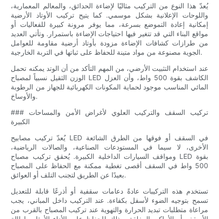
يُعدّ هذا النوع من التركيب مثاليًا لإضاءة الحدائق، والمعالم المعمارية،
واللوحات الإعلانية بشكل موسمي. كما يتيح تركيب الأوتاد الأرضية
إمكانية إعادة التموضع بسرعة، مما يوفر مرونة كبيرة للفعاليات أو
مواقع البناء التي قد تتغير فيها احتياجات الإضاءة باستمرار. وتأتي العديد
من طرازات كشافات الإضاءة مزودة بأوتاد أرضية مقاومة للعوامل
الجوية مصنوعة من مواد متينة للحفاظ على ثباتها في التربة الخارجية.
عند استخدام التثبيت الأرضي، من المهم التأكد من أن الوتد يمكنه تحمل
الوزن الثقيل نسبياً لمصباح LED الكاشف بقوة 500 واط، وأن العزل
المائي المناسب موجود لحماية المكونات الكهربائية للجهاز من الرطوبة
والأوساخ.
### تركيب السقف والتركيب العلوي لأغراض الأمن والمساحات
الكبيرة
يُعدّ تركيب مصابيح LED في السقف أو فوقها من الطرق الشائعة
الأخرى، لا سيما في المستودعات الصناعية، والصالات الرياضية،
ومواقف السيارات الداخلية الكبيرة. يُحقق تركيب مصباح LED بقوة
500 واط في السقف أقصى تغطية ممكنة مع الحفاظ على المصباح
بعيدًا عن الطريق لتجنب التلف أو العوائق.
تستخدم هذه التركيبات عادةً دعامات سقفية أو أذرعًا قابلة للتعديل
تسمح بتوجيه الضوء لأسفل بكفاءة. عند التركيب داخل المباني، يجب
مراعاة متطلبات تبديد الحرارة والتهوية عند تركيب المصباح بالقرب من
الأسقف أو الأماكن المغلقة، وذلك للحفاظ على الأداء الأمثل وإطالة