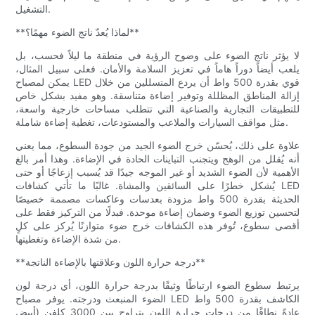
التشغيل.
**لماذا يُعدّ ناتج الضوء مهمًا؟**
لا يؤثر ناتج الضوء على وضوح الرؤية في منطقة ما ليلاً فحسب، بل
يلعب أيضاً دوراً هاماً في تعزيز السلامة والأمان. فعلى سبيل المثال،
يمكن لمصباح LED قوي بقدرة 500 واط أن يردع المتسللين من خلال
إزالة المناطق المظللة وتوفير إضاءة متناسقة. وهو مفيد بشكل خاص
للتطبيقات التجارية والصناعية التي تتطلب مساحات خارجية واسعة،
مثل مواقف السيارات والملاعب والمستودعات، تغطية إضاءة شاملة.
علاوة على ذلك، يُحسّن خرج الضوء الجيد من جودة السطوع، مما يعني
أنه يُقلل من الوهج ويتجنب التباينات الحادة في الإضاءة. وهذا أمر بالغ
الأهمية لأن الضوء الشديد أو غير الموجه جيدًا قد يُسبب إزعاجًا أو حتى
يُشكل خطرًا على السائقين والمشاة. غالبًا ما تأتي كشافات LED
الحديثة بقدرة 500 واط مزودة بعدسات وعاكسات مصممة خصيصًا
لتحسين توزيع الضوء وضمان إضاءة موحدة. فبدلًا من التركيز فقط على
أقصى سطوع، تُوفر هذه الكشافات خرج ضوء متوازنًا يُركز على كلٍ
من شدة الإضاءة وتغطيتها.
**درجة حرارة اللون وعلاقتها بالإضاءة الناتجة**
يرتبط سطوع الضوء ارتباطًا وثيقًا بدرجة حرارة اللون، أي درجة لون
الضوء المنبعث ودرجته. يوفر مصباح LED الكاشف بقدرة 500 واط
عادةً نطاقًا من درجات حرارة اللون يتراوح بين 3000 كلفن (أبيض