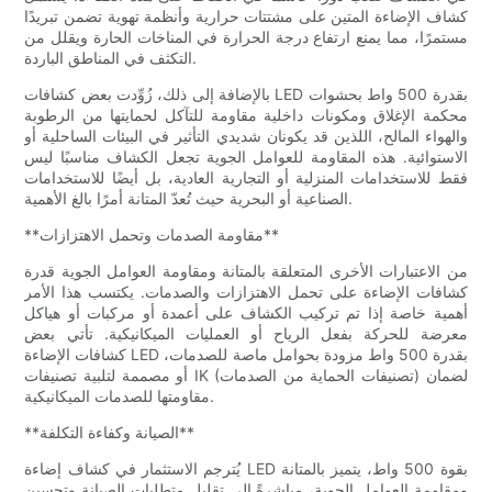
كشاف الإضاءة المتين على مشتتات حرارية وأنظمة تهوية تضمن تبريدًا
مستمرًا، مما يمنع ارتفاع درجة الحرارة في المناخات الحارة ويقلل من
التكثف في المناطق الباردة.
بالإضافة إلى ذلك، زُوِّدت بعض كشافات LED بقدرة 500 واط بحشوات
محكمة الإغلاق ومكونات داخلية مقاومة للتآكل لحمايتها من الرطوبة
والهواء المالح، اللذين قد يكونان شديدي التأثير في البيئات الساحلية أو
الاستوائية. هذه المقاومة للعوامل الجوية تجعل الكشاف مناسبًا ليس
فقط للاستخدامات المنزلية أو التجارية العادية، بل أيضًا للاستخدامات
الصناعية أو البحرية حيث تُعدّ المتانة أمرًا بالغ الأهمية.
**مقاومة الصدمات وتحمل الاهتزازات**
من الاعتبارات الأخرى المتعلقة بالمتانة ومقاومة العوامل الجوية قدرة
كشافات الإضاءة على تحمل الاهتزازات والصدمات. يكتسب هذا الأمر
أهمية خاصة إذا تم تركيب الكشاف على أعمدة أو مركبات أو هياكل
معرضة للحركة بفعل الرياح أو العمليات الميكانيكية. تأتي بعض
كشافات الإضاءة LED بقدرة 500 واط مزودة بحوامل ماصة للصدمات،
أو مصممة لتلبية تصنيفات IK (تصنيفات الحماية من الصدمات) لضمان
مقاومتها للصدمات الميكانيكية.
**الصيانة وكفاءة التكلفة**
يُترجم الاستثمار في كشاف إضاءة LED بقوة 500 واط، يتميز بالمتانة
ومقاومة العوامل الجوية، مباشرةً إلى تقليل متطلبات الصيانة وتحسين