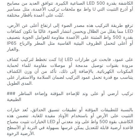
الصناعية الكبيرة. تتوافق العديد من مصابيح LED الكاشفة بقدرة 500
واط مع ملحقات تركيب الأعمدة، مثل مسامير U أو أذرع التثبيت التي
تُثبّت على أعمدة بأقطار مختلفة.
ترفع طريقة التركيب هذه مصدر الضوء إلى ارتفاع أعلى عن الأرض،
مما يقلل من الظلال ويحسن انتشار الضوء. غالبًا ما تكون كشافات LED
بقدرة 500 واط المثبتة على الأعمدة مقاومة للعوامل الجوية بتصنيف
IP65 أو أعلى لتحمل الظروف البيئية القاسية مثل المطر والرياح
والغبار.
إذا كنت تخطط لتركيب كشاف LED على عمود، فابحث عن طرازات
مزودة بقنوات توصيل مدمجة أو موصلات مقاومة للماء لحماية
المكونات الكهربائية. بالإضافة إلى ذلك، تأكد من أن وزن الكشاف
يتناسب مع قدرة تحمل عمود التركيب لضمان السلامة والاستقرار على
المدى الطويل.
### تركيب أرضي أو على وتد للإضاءة المؤقتة وإضاءة المناظر
الطبيعية
بالنسبة للتطبيقات المؤقتة أو تطبيقات تنسيق الحدائق، تُعد خيارات
التثبيت على الأرض أو باستخدام الأوتاد مفيدة للغاية. تتضمن هذه
الخيارات تثبيت مصباح LED الكاشف بقوة 500 واط على وتد معدني أو
قاعدة أرضية قابلة للتعديل يمكن غرسها بسهولة في التربة أو الأسطح
الأرضية الرخوة.