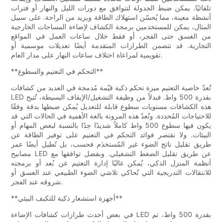
تلقائيًا. يمكن ضبط الجدولة لتتوافق مع دورات الليل والنهار أو فترات
أنشطة معينة، مما يُحسّن استهلاك الطاقة ويزيد من الراحة. على سبيل
المثال، يمكن للمستخدمين برمجة الكشاف لإضاءة المساحات الخارجية
من الغسق حتى الفجر، أو فقط خلال ساعات العمل في المواقع
التجارية. قد تتضمن الطرازات المتقدمة أيضًا تعديلات موسمية أو
تقويمية لمراعاة اختلاف ساعات النهار على مدار العام.
**التحكم في التعتيم والسطوع**
تُعدّ خاصية التعتيم ميزة تحكم ذكية قيّمة مُدمجة في العديد من كشافات
LED بقدرة 500 واط. فبدلاً من وظيفة التشغيل/الإيقاف البسيطة، تُتيح
هذه الكشافات مستويات سطوع قابلة للتعديل يُمكن ضبطها بدقة وفقًا
للاحتياجات المُحددة. وتُعدّ هذه المرونة بالغة الأهمية في الحالات التي قد
يكون فيها سطوع 500 واط كاملاً شديدًا جدًا بالنسبة لبعض المهام أو
البيئات. ولا تقتصر فوائد التحكم في التعتيم على توفير الطاقة عن
طريق تقليل ناتج الضوء غير المُستخدَم فحسب، بل تُطيل أيضًا عمر
مصابيح LED عن طريق تقليل الضغط التشغيلي. وبفضل توافقها مع
أنظمة المنزل الذكي، يُمكن غالبًا إدارة التعتيم عن بُعد أو برمجته
للانتقالات التدريجية التي تُحاكي تلاشي الضوء الطبيعي عند الغسق أو
شروقه عند الفجر.
**أجهزة استشعار ذكية للتكيف البيئي**
في بعض أحدث طرازات كشافات الإضاءة LED بقدرة 500 واط، تم