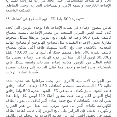
500 واط يُساعد المستخدمين على اتخاذ قرارات مدروسة لمشاريع
الإضاءة الخارجية، وأنظمة الأمن، والمساحات التجارية، وحتى المناطق
السكنية الواسعة.
**فهم السطوع في كشافات LED بقدرة 500 واط**
يُقاس سطوع الإضاءة في تقنيات الإضاءة عادةً بوحدة اللومن، التي تُحدد
كمية الضوء المرئي المنبعث من مصدر الإضاءة. بالنسبة لمصباح LED
كاشف بقدرة 500 واط، قد يكون ناتج اللومن مرتفعًا بشكل ملحوظ
مقارنةً بحلول الإضاءة التقليدية مثل مصابيح الهالوجين أو مصابيح الهاليد
المعدنية الكاشفة، حتى وإن كانت تستهلك طاقة أكبر. يمكن لمصباح
LED كاشف بقدرة 500 واط، مصمم جيدًا، أن يُنتج ما بين 40,000
و60,000 لومن أو أكثر، مما يُبرز قوته الهائلة في الإضاءة. يضمن هذا
الناتج العالي من اللومن إمكانية إضاءة مساحات واسعة بشكل كافٍ
باستخدام وحدة إضاءة واحدة، مما يُقلل الحاجة إلى وحدات متعددة
ويُبسط عملية التركيب.
من الجوانب الأساسية الأخرى التي يجب مراعاتها عند تحديد شدة
الإضاءة، كفاءة رقائق LED المستخدمة. تستخدم كشافات LED عالية
الجودة بقدرة 500 واط رقائق LED فائقة الجودة تتميز بكفاءة عالية في
إنتاج اللومن لكل واط، حيث تتجاوز أحيانًا 120 لومن لكل واط. هذا
يعني أن هذه الكشافات لا تنتج فقط إضاءة أكثر كثافة، بل تحول الطاقة
الكهربائية بكفاءة أكبر إلى ضوء مرئي، مما يقلل من هدر الحرارة
والكهرباء. لذلك، فإن التركيز على ناتج اللومن إلى جانب كفاءة الطاقة
يُسهم في تحقيق أقصى قدر من فعالية الإضاءة مع التحكم في تكاليف