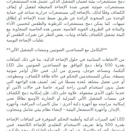
دمج مستشعرات بيئية لضمان التشغيل الذكي. تشمل هذه المستشعرات
مستشعرات ضوئية تقيس شدة الإضاءة المحيطة لتفعيل أو إيقاف
الكشاف وفقًا لذلك، بالإضافة إلى مستشعرات حرارية تساعد في حماية
الوحدة من السخونة الزائدة عن طريق ضبط شدة الإضاءة أو إطلاق
تنبيهات. كما يمكن دمج مستشعرات للرطوبة والطقس لتحسين الأداء
والمتانة في الظروف الجوية القاسية. تضمن هذه الخاصية المتجاوبة مع
البيئة تشغيل الكشاف بكفاءة وثبات، بغض النظر عن تغيرات الطقس أو
تقلبات الإضاءة اليومية.
**التكامل مع المساعدين الصوتيين ومنصات التشغيل الآلي**
من الاتجاهات المتنامية في حلول الإضاءة الذكية، بما في ذلك كشافات
LED بقدرة 500 واط، دمج التوافق مع المساعدين الصوتيين مثل
أليكسا، ومساعد جوجل، وسيري من أبل. فمن خلال أوامر صوتية
بسيطة، يمكن للمستخدمين التحكم في حالة طاقة الكشاف، وسطوعه،
أو حتى تفعيل مشاهد مُعدة مسبقًا عن بُعد. تُضيف هذه الواجهة التي
تعمل بدون استخدام اليدين راحة كبيرة، خاصةً في حالات الأمن أو
عندما تكون الأيدي مشغولة. علاوة على ذلك، فإن إمكانية دمج الكشاف
في منصات التشغيل الآلي المنزلية أو التجارية الأوسع نطاقًا تعني
إمكانية مزامنته مع أجهزة ذكية أخرى - مثل كاميرات المراقبة، وأجهزة
الإنذار، وأجهزة الاستشعار البيئية - لإنشاء نظام بيئي شامل ومتجاوب.
تُعيد الميزات الذكية وأنظمة التحكم المتوفرة في كشافات الإضاءة LED
بقدرة 500 واط تعريف الاستخدام التقليدي للإضاءة الكاشفة. فمن
استشعار الحركة والاتصال عن بُعد إلى الجدولة القابلة للبرمجة والتكيف