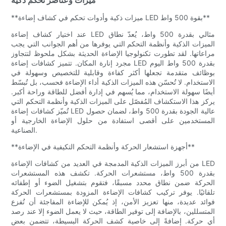
**ميزات ذكية وأدوات تحكم في كشاف إضاءة LED بقوة 500 واط**
عند اختيار كشاف إضاءة LED مثالي بقدرة 500 واط، يُعدّ نطاق
الميزات الذكية وأنظمة التحكم التي يوفرها من أهم الجوانب التي يجب
مراعاتها. لقد تطورت تكنولوجيا الإضاءة الحديثة بشكل ملحوظ لتتجاوز
مجرد إنارة المكان. تتميز كشافات إضاءة LED بقدرة 500 واط اليوم
بوظائف متقدمة تجعلها أكثر كفاءة وقابلية للتخصيص وسهولة في
الاستخدام. لا تُحسّن هذه الميزات الذكية أداء الإضاءة فحسب، بل تُبسّط
أيضًا سهولة الاستخدام، مما يُسهم في إدارة أفضل للطاقة وراحة أكبر.
يركز هذا الاستكشاف المُفصّل على الميزات الذكية وأنظمة التحكم التي
تُميّز كشافات إضاءة LED عالية الجودة بقدرة 500 واط، لضمان حصول
المستخدمين على أقصى استفادة من حلول الإضاءة الخارجية أو
الصناعية.
**أجهزة استشعار الحركة وأنظمة التحكم التكيفية في الإضاءة**
من أبرز الميزات الذكية المدمجة في العديد من كشافات الإضاءة LED
بقدرة 500 واط، مستشعرات الحركة. تكشف هذه المستشعرات
الحركة ضمن نطاق محدد مسبقًا، فتقوم بتشغيل الضوء أو إطفائه
تلقائيًا. يوفر تركيب كشافات الإضاءة المزودة بمستشعرات الحركة
فوائد عديدة، منها تعزيز الأمن، إذ يُمكن للإضاءة المفاجئة أن تُفزع
المتسللين، بالإضافة إلى توفير الطاقة، حيث لا يعمل الضوء إلا عند رصد
أي حركة. إضافةً إلى خاصية كشف الحركة البسيطة، تتضمن بعض