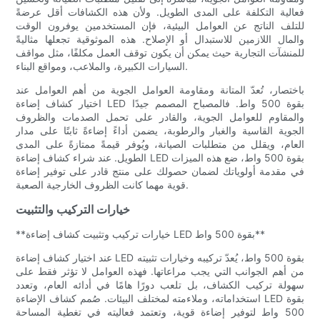
فعالية التكلفة على المدى الطويل. ولأن هذه الكشافات أقل عرضةً
للتلف الناتج عن العوامل البيئية، فإن المستخدمين يوفرون الوقت
والمال اللازمين للاستبدال أو الإصلاح. هذه الموثوقية تجعلها مثاليةً
للمنشآت التجارية حيث يمكن أن يكون توقف العمل مكلفًا، مثل مواقف
السيارات الكبيرة، والملاعب، ومواقع البناء.
باختصار، تُعدّ المتانة ومقاومة العوامل الجوية من أهم العوامل عند
اختيار كشاف إضاءة LED بقوة 500 واط. فالمصباح المصمم جيدًا
والمقاوم للعوامل الجوية، والقادر على تحمل الصدمات والظروف
الجوية القاسية والغبار والرطوبة، يضمن أداءً إضاءةً ثابتًا على مدار
العام، ويقلل من متطلبات الصيانة، ويُوفر قيمةً ممتازةً على المدى
الطويل. عند شراء كشاف إضاءة LED بقوة 500 واط، ضع هذه الميزات
في مقدمة أولوياتك لضمان حصولك على منتج قادر على توفير إضاءة
قوية مهما كانت الظروف الخارجية الصعبة.
خيارات التركيب والتثبيت
**خيارات تركيب وتثبيت كشاف إضاءة LED بقوة 500 واط**
عند اختيار كشاف إضاءة LED بقوة 500 واط، يُعدّ تركيبه وخيارات تثبيته
من أهم الجوانب التي يجب مراعاتها. فهذه العوامل لا تؤثر فقط على
سهولة تركيب الكشاف، بل تلعب دورًا هامًا في أدائه العام، وتعدد
استخداماته، وملاءمته لمختلف البيئات. صُمم كشاف الإضاءة LED بقوة
500 واط لتوفير إضاءة قوية، وتعتمد فعاليته في تغطية المساحة