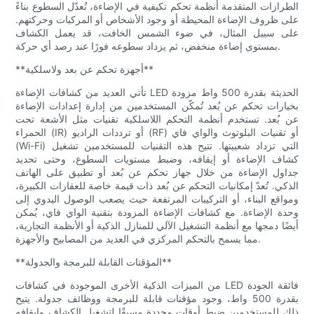
الطرازات المتقدمة أنظمة تحكم تكيفية في الإضاءة، تُعدّل السطوع بناءً
على ظروف الإضاءة المحيطة أو وجود الأشخاص أو المركبات وحركتهم.
على سبيل المثال، في ضوء الشمس الخافت، قد يعمل الكشاف
بمستوى إضاءة منخفض، ثم يزداد سطوعه فورًا عند رصد أي حركة.
**أجهزة تحكم عن بعد ولاسلكية**
تأتي العديد من كشافات الإضاءة LED الحديثة بقدرة 500 واط مزودة
بخيارات تحكم عن بُعد تُمكّن المستخدمين من إدارة إعدادات الإضاءة
عن بُعد. تستخدم أنظمة التحكم اللاسلكية تقنيات مثل الأشعة تحت
الحمراء (IR) أو ترددات الراديو (RF) أو تقنيات البلوتوث والواي فاي
(Wi-Fi) التي تزداد شعبيتها. تتيح هذه التقنيات للمستخدمين تشغيل
كشاف الإضاءة أو إيقافه، وضبط مستويات السطوع، وحتى تحديد
جداول الإضاءة من خلال جهاز تحكم عن بُعد أو تطبيق على الهاتف
الذكي. تُعدّ إمكانيات التحكم عن بُعد ذات قيمة خاصة للعقارات الكبيرة،
ومواقع البناء، أو التركيبات المرتفعة حيث يصعب الوصول اليدوي إلى
وحدة الإضاءة. مع كشافات الإضاءة المزودة بتقنية الواي فاي، يُمكن
أيضًا دمجها مع أنظمة التشغيل الآلي للمنازل الذكية أو الأنظمة التجارية،
مما يسمح بالتحكم المركزي في العديد من المصابيح والأجهزة.
**المؤقتات القابلة للبرمجة والجدولة**
من الميزات الذكية الأخرى الموجودة في كشافات LED فائقة الجودة
بقدرة 500 واط، وجود مؤقتات قابلة للبرمجة ووظائف جدولة. يتيح
ذلك للمستخدمين ضبط أوقات محددة مسبقًا لتشغيل الكشاف وإيقافه