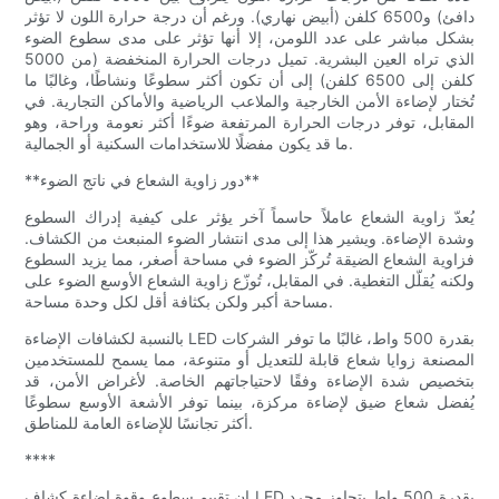
دافئ) و6500 كلفن (أبيض نهاري). ورغم أن درجة حرارة اللون لا تؤثر
بشكل مباشر على عدد اللومن، إلا أنها تؤثر على مدى سطوع الضوء
الذي تراه العين البشرية. تميل درجات الحرارة المنخفضة (من 5000
كلفن إلى 6500 كلفن) إلى أن تكون أكثر سطوعًا ونشاطًا، وغالبًا ما
تُختار لإضاءة الأمن الخارجية والملاعب الرياضية والأماكن التجارية. في
المقابل، توفر درجات الحرارة المرتفعة ضوءًا أكثر نعومة وراحة، وهو
ما قد يكون مفضلًا للاستخدامات السكنية أو الجمالية.
**دور زاوية الشعاع في ناتج الضوء**
يُعدّ زاوية الشعاع عاملاً حاسماً آخر يؤثر على كيفية إدراك السطوع
وشدة الإضاءة. ويشير هذا إلى مدى انتشار الضوء المنبعث من الكشاف.
فزاوية الشعاع الضيقة تُركّز الضوء في مساحة أصغر، مما يزيد السطوع
ولكنه يُقلّل التغطية. في المقابل، تُوزّع زاوية الشعاع الأوسع الضوء على
مساحة أكبر ولكن بكثافة أقل لكل وحدة مساحة.
بالنسبة لكشافات الإضاءة LED بقدرة 500 واط، غالبًا ما توفر الشركات
المصنعة زوايا شعاع قابلة للتعديل أو متنوعة، مما يسمح للمستخدمين
بتخصيص شدة الإضاءة وفقًا لاحتياجاتهم الخاصة. لأغراض الأمن، قد
يُفضل شعاع ضيق لإضاءة مركزة، بينما توفر الأشعة الأوسع سطوعًا
أكثر تجانسًا للإضاءة العامة للمناطق.
****
إن تقييم سطوع وقوة إضاءة كشاف LED بقدرة 500 واط يتجاوز مجرد