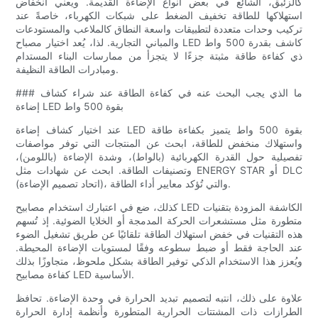
كالزئبق، الشائع في بعض أنواع الإضاءة القديمة. ويعني انخفاض
استهلاكها للطاقة تخفيف الضغط على شبكات الكهرباء، خاصةً عند
تركيب وحدات متعددة لتطبيقات واسعة النطاق كالملاعب والمستودعات
والمباني التجارية. لذا، يُعد اختيار مصباح LED كاشف بقدرة 500 واط
ذي كفاءة طاقة مثبتة جزءًا لا يتجزأ من ممارسات البناء المستدام
ومبادرات الطاقة النظيفة.
### ما الذي يجب البحث عنه في كفاءة الطاقة عند شراء كشاف
إضاءة LED بقوة 500 واط
عند اختيار كشاف إضاءة LED بقوة 500 واط يتميز بكفاءة طاقة
واستهلاك منخفض للطاقة، ابحث عن المنتجات التي توفر مواصفات
تفصيلية حول القدرة الكهربائية (بالواط)، وشدة الإضاءة (باللومن)،
وتصنيفات الطاقة. ابحث عن شهادات مثل ENERGY STAR أو DLC
(اتحاد تصميم الإضاءة)، والتي تُؤكد معايير أداء الطاقة.
كذلك، ضع في اعتبارك استخدام مصابيح LED الكاشفة المزودة بتقنيات
متطورة مثل مستشعرات الحركة المدمجة أو الخلايا الضوئية. إذ تُسهم
هذه التقنيات في خفض استهلاك الطاقة تلقائيًا عن طريق تشغيل الضوء
عند الحاجة فقط أو ضبط سطوعه وفقًا لمستويات الإضاءة المحيطة.
ويُعزز هذا الاستخدام الذكي توفير الطاقة بشكل ملحوظ، متجاوزًا بذلك
كفاءة مصابيح LED الأساسية.
علاوة على ذلك، انتبه لتصميم تبديد الحرارة في وحدة الإضاءة. تحافظ
الطرازات ذات المشتتات الحرارية المتطورة وأنظمة إدارة الحرارة