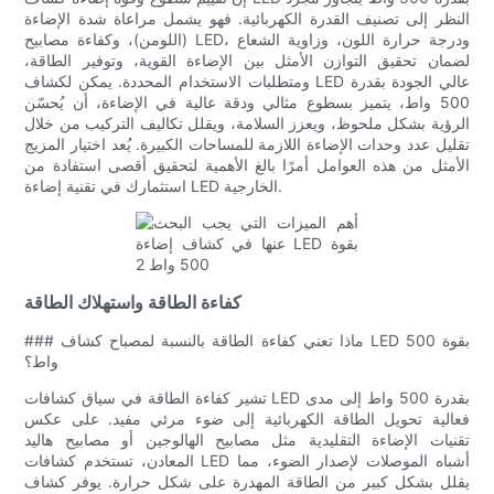
النظر إلى تصنيف القدرة الكهربائية. فهو يشمل مراعاة شدة الإضاءة
(اللومن)، وكفاءة مصابيح LED، ودرجة حرارة اللون، وزاوية الشعاع
لضمان تحقيق التوازن الأمثل بين الإضاءة القوية، وتوفير الطاقة،
ومتطلبات الاستخدام المحددة. يمكن لكشاف LED عالي الجودة بقدرة
500 واط، يتميز بسطوع مثالي ودقة عالية في الإضاءة، أن يُحسّن
الرؤية بشكل ملحوظ، ويعزز السلامة، ويقلل تكاليف التركيب من خلال
تقليل عدد وحدات الإضاءة اللازمة للمساحات الكبيرة. يُعد اختيار المزيج
الأمثل من هذه العوامل أمرًا بالغ الأهمية لتحقيق أقصى استفادة من
استثمارك في تقنية إضاءة LED الخارجية.
كفاءة الطاقة واستهلاك الطاقة
### ماذا تعني كفاءة الطاقة بالنسبة لمصباح كشاف LED بقوة 500
واط؟
تشير كفاءة الطاقة في سياق كشافات LED بقدرة 500 واط إلى مدى
فعالية تحويل الطاقة الكهربائية إلى ضوء مرئي مفيد. على عكس
تقنيات الإضاءة التقليدية مثل مصابيح الهالوجين أو مصابيح هاليد
المعادن، تستخدم كشافات LED أشباه الموصلات لإصدار الضوء، مما
يقلل بشكل كبير من الطاقة المهدرة على شكل حرارة. يوفر كشاف