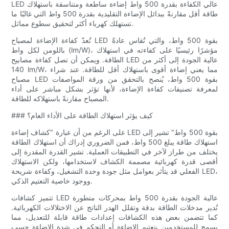
LED عالي الكفاءة بقدرة 500 واط إضاءة ساطعة ومتناسقة باستهلاك
طاقة أقل مقارنةً ببدائل الإضاءة التقليدية بقدرة 500 واط التي غالبًا ما
تستهلك كهرباء أكثر لتحقيق سطوع مماثل.
تُعدّ كفاءة الإضاءة لمصباح LED بقوة 500 واط، والتي تُقاس عادةً
باللومن لكل واط (lm/W)، مؤشرًا رئيسيًا على كفاءته في استهلاك
الطاقة. ويمكن أن تصل كفاءة مصابيح LED عالية الجودة إلى أكثر من
140 lm/W، مما يعني إضاءة أقوى باستهلاك أقل للطاقة. عند شراء
مصباح LED بقوة 500 واط، يُنصح بالتحقق من ورقة المواصفات
لمعرفة تصنيفات كفاءة الإضاءة، لأنها تؤثر بشكل مباشر على أداء
المصباح مقارنةً باستهلاكه للطاقة.
### كيف يؤثر استهلاك الطاقة على الأداء العام؟
على الرغم من أن عبارة "كشاف إضاءة LED بقوة 500 واط" تشير إلى
استهلاك طاقة يبلغ 500 واط، فمن الضروري إدراك أن استهلاك الطاقة
يختلف من طراز لآخر في التطبيقات العملية. تشير القدرة المقدرة إلى
أقصى قدرة كهربائية مصممة الكشاف لاستخدامها، ولكن الاستهلاك
الفعلي قد يتأثر بعوامل مثل جودة وحدة التشغيل، وكفاءة شريحة LED،
ووجود خاصية التعتيم الذكي.
تتميز كشافات LED عالية الجودة بقدرة 500 واط بمحركات متطورة
تُدير مدخلات الطاقة بدقة وتقلل الهدر الناتج عن الاختلالات الكهربائية.
كما تتضمن بعض هذه الكشافات إعدادات طاقة قابلة للتعديل، مما
يسمح للمستخدمين بتعتيم الإضاءة أو التحكم في شدة الإضاءة حسب