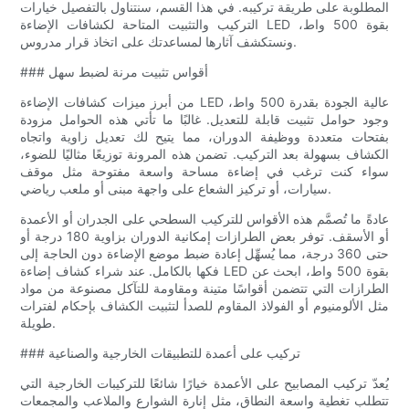
المطلوبة على طريقة تركيبه. في هذا القسم، سنتناول بالتفصيل خيارات
التركيب والتثبيت المتاحة لكشافات الإضاءة LED بقوة 500 واط،
ونستكشف آثارها لمساعدتك على اتخاذ قرار مدروس.
### أقواس تثبيت مرنة لضبط سهل
من أبرز ميزات كشافات الإضاءة LED عالية الجودة بقدرة 500 واط،
وجود حوامل تثبيت قابلة للتعديل. غالبًا ما تأتي هذه الحوامل مزودة
بفتحات متعددة ووظيفة الدوران، مما يتيح لك تعديل زاوية واتجاه
الكشاف بسهولة بعد التركيب. تضمن هذه المرونة توزيعًا مثاليًا للضوء،
سواء كنت ترغب في إضاءة مساحة واسعة مفتوحة مثل موقف
سيارات، أو تركيز الشعاع على واجهة مبنى أو ملعب رياضي.
عادةً ما تُصمَّم هذه الأقواس للتركيب السطحي على الجدران أو الأعمدة
أو الأسقف. توفر بعض الطرازات إمكانية الدوران بزاوية 180 درجة أو
حتى 360 درجة، مما يُسهِّل إعادة ضبط موضع الإضاءة دون الحاجة إلى
فكها بالكامل. عند شراء كشاف إضاءة LED بقوة 500 واط، ابحث عن
الطرازات التي تتضمن أقواسًا متينة ومقاومة للتآكل مصنوعة من مواد
مثل الألومنيوم أو الفولاذ المقاوم للصدأ لتثبيت الكشاف بإحكام لفترات
طويلة.
### تركيب على أعمدة للتطبيقات الخارجية والصناعية
يُعدّ تركيب المصابيح على الأعمدة خيارًا شائعًا للتركيبات الخارجية التي
تتطلب تغطية واسعة النطاق، مثل إنارة الشوارع والملاعب والمجمعات