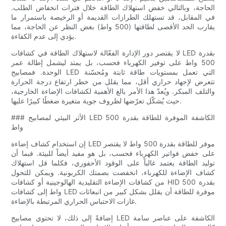
الحاجة، وبالتالي خفض استهلاك الطاقة خلال فترات انخفاض الطلب.
في المقابل، قد تستهلك الطرازات القديمة أو الرخيصة باستمرار ما
يقارب الحد الأقصى لطاقتها (500 واط) بغض النظر عن الحاجة، مما
يؤدي إلى عدم الكفاءة.
لا يقتصر دور الإدارة الفعّالة لاستهلاك الطاقة في كشافات LED بقدرة
500 واط على توفير الكهرباء فحسب، بل يمتد ليشمل إطالة عمر
الوحدة. فمصابيح LED التي تعمل بمستويات طاقة ثابتة ومُحسّنة
تتعرض لإجهاد حراري أقل، مما يقلل من خطر ارتفاع درجة الحرارة
والتلف المبكر. ويُعدّ هذا الأمر بالغ الأهمية لكشافات الإضاءة الخارجية،
حيث يُشكّل تعرّضها لظروف جوية متغيرة ضغطًا كبيرًا عليها.
### الأثر البيئي لمصابيح LED الكاشفة الموفرة للطاقة بقدرة 500
واط
إن استخدام كشاف إضاءة LED موفر للطاقة بقدرة 500 واط لا يقتصر
على خفض فواتير الكهرباء فحسب، بل هو مفيد أيضاً للبيئة. فبما أن
توليد الطاقة يعتمد غالباً على الوقود الأحفوري، فكلما قل استهلاك
كشاف الإضاءة للكهرباء، انخفضت بصمتك الكربونية. ويمكن للتحول
من كشافات الإضاءة التقليدية الهالوجينية أو كشافات HID بقدرة 500
واط إلى كشافات LED موفرة للطاقة أن يقلل بشكل كبير من انبعاثات
غازات الاحتباس الحراري المرتبطة بالإضاءة.
إضافةً إلى ذلك، لا تحتوي مصابيح LED الكاشفة على عناصر سامة