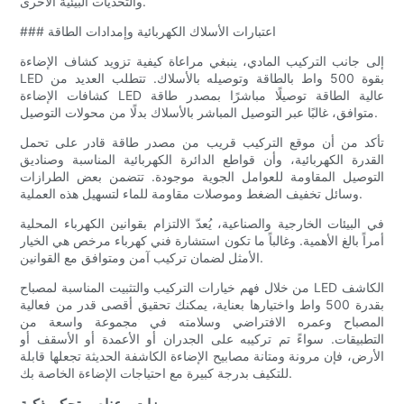
والتحديات البيئية الأخرى.
### اعتبارات الأسلاك الكهربائية وإمدادات الطاقة
إلى جانب التركيب المادي، ينبغي مراعاة كيفية تزويد كشاف الإضاءة
LED بقوة 500 واط بالطاقة وتوصيله بالأسلاك. تتطلب العديد من
كشافات الإضاءة LED عالية الطاقة توصيلًا مباشرًا بمصدر طاقة
متوافق، غالبًا عبر التوصيل المباشر بالأسلاك بدلًا من محولات التوصيل.
تأكد من أن موقع التركيب قريب من مصدر طاقة قادر على تحمل
القدرة الكهربائية، وأن قواطع الدائرة الكهربائية المناسبة وصناديق
التوصيل المقاومة للعوامل الجوية موجودة. تتضمن بعض الطرازات
وسائل تخفيف الضغط وموصلات مقاومة للماء لتسهيل هذه العملية.
في البيئات الخارجية والصناعية، يُعدّ الالتزام بقوانين الكهرباء المحلية
أمراً بالغ الأهمية. وغالباً ما تكون استشارة فني كهرباء مرخص هي الخيار
الأمثل لضمان تركيب آمن ومتوافق مع القوانين.
من خلال فهم خيارات التركيب والتثبيت المناسبة لمصباح LED الكاشف
بقدرة 500 واط واختيارها بعناية، يمكنك تحقيق أقصى قدر من فعالية
المصباح وعمره الافتراضي وسلامته في مجموعة واسعة من
التطبيقات. سواءً تم تركيبه على الجدران أو الأعمدة أو الأسقف أو
الأرض، فإن مرونة ومتانة مصابيح الإضاءة الكاشفة الحديثة تجعلها قابلة
للتكيف بدرجة كبيرة مع احتياجات الإضاءة الخاصة بك.
ميزات وعناصر تحكم ذكية