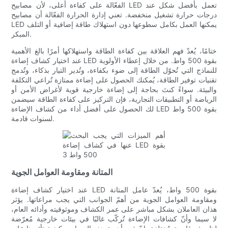
الفعّالة على كفاءة أعلى، لأن مصابيح LED تعمل بأفضل شكل عند
درجات حرارة تشغيل منخفضة. تعني إدارة الحرارة الفعّالة أن مصابيح
LED يمكنها العمل بكامل سطوعها دون استهلاك طاقة إضافية أو التلف
المبكر.
ختامًا، يُعدّ فهم العلاقة بين كفاءة الطاقة واستهلاكها أمرًا بالغ الأهمية
عند اختيار كشاف إضاءة LED بقوة 500 واط. من خلال إعطاء الأولوية
للنماذج التي تُحوّل الطاقة إلى ضوء بكفاءة، وتُدير التيار بذكاء، وتُدمج
تقنيات توفير الطاقة، يُمكنك الحصول على إضاءة ممتازة تُراعي التكلفة
والبيئة. سواءً كنتَ بحاجة إلى إضاءة خارجية قوية لأغراض الأمن أو
الرياضة أو التطبيقات التجارية، فإن التركيز على كفاءة الطاقة سيضمن
لك الحصول على أفضل أداء من كشاف الإضاءة LED بقوة 500 واط
لسنوات قادمة.
المتانة ومقاومة العوامل الجوية
عند اختيار كشاف إضاءة LED بقوة 500 واط، يُعدّ عامل المتانة
ومقاومة العوامل الجوية من أهمّ الجوانب التي يجب مراعاتها. يؤثر
هذان العاملان بشكل مباشر على عمر الكشاف وموثوقيته وأدائه العام،
لا سيما وأنّ كشافات الإضاءة تُركّب غالبًا في بيئات خارجية مُعرّضة