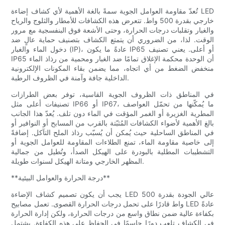
تُعدّ مقاومة العوامل الجوية سمةً بالغة الأهمية لأي كشاف إضاءة LED
خارجي بقدرة 500 واط. تتعرض هذه الكشافات للأمطار والثلوج والرياح
والغبار وتقلبات درجات الحرارة، وحتى الأشعة فوق البنفسجية مع مرور
الوقت. لذا، من الضروري أن يتمتع الكشاف بتصنيف حماية عالٍ ضد
دخول الماء والغبار (IP)، عادةً ما يكون IP65 أو أعلى. يعني تصنيف
IP65 أن الوحدة محكمة الإغلاق تمامًا ضد الغبار ومحمية من رذاذ الماء
منخفض الضغط من أي اتجاه، مما يضمن بقاء المكونات الإلكترونية
الداخلية جافة وآمنة في الظروف الرطبة.
في المناطق ذات الظروف الجوية القاسية، توفر بعض الطرازات
تصنيفات أعلى مثل IP66 أو IP67، ما يُمكّنها من تحمّل العواصف
المطرية الغزيرة أو الغمر المؤقت في الماء دون تلف. يُعدّ هذا الجانب
بالغ الأهمية لأضواء الكشافات المُثبّتة بالقرب من المسابح أو النوافير أو
في المناطق الساحلية حيث يُمكن أن يُسبّب رذاذ الملح التآكل. إضافةً
إلى خاصية مقاومة الماء، تمنع الطلاءات المقاومة للعوامل الجوية أو
التشطيبات المطلية بالبودرة على الهيكل الصدأ، وتُطيل من جمالية
المظهر الخارجي ومتانة الهيكل لسنوات طويلة.
**درجة الحرارة والعوامل البيئية**
يجب أن يكون تصميم كشاف الإضاءة LED عالي الجودة بقدرة 500
واط قادرًا على تحمل درجات الحرارة القصوى. تعمل مصابيح LED عادةً
بكفاءة عالية ضمن نطاق واسع من درجات الحرارة، ولكن إدارة الحرارة
في الكشاف تلعب دورًا حاسمًا في الحفاظ على هذه الكفاءة. يشتمل