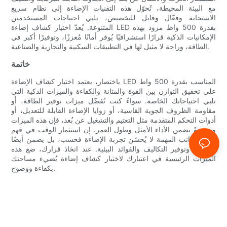
مع البيئة المحيطة، تُحوّل هذه التقنيات الإضاءة إلى نظام سريع
الاستجابة وفعّال وقابل للتخصيص، يلبي احتياجات المستخدمين
المتنوعة. يُعدّ اختيار كشاف إضاءة LED بقدرة 500 واط مزود بهذه
الإمكانيات الذكية قرارًا استشرافيًا يُوفر أمانًا مُعززًا، وتوفيرًا أكبر في
الطاقة، وراحة لا مثيل لها في التطبيقات السكنية والتجارية والصناعية.
خاتمة
باختصار، يعتمد اختيار كشاف الإضاءة LED المناسب بقدرة 500 واط
على تحقيق التوازن بين القوة والمتانة والكفاءة والميزات الذكية التي
تلبي احتياجاتك الخاصة. سواءً كنت تُفضّل ميزات توفير الطاقة، أو
مقاومة الظروف الجوية القاسية، أو زوايا الإضاءة القابلة للتعديل، أو
أدوات التحكم المتقدمة مثل التعتيم والتشغيل عن بُعد، فإن هذه الميزات
مجتمعةً تضمن الأداء الأمثل وطول العمر. إن استثمار الوقت في فهم
هذه الجوانب المهمة لا يُحسّن تجربة الإضاءة فحسب، بل يضمن أيضًا
السلامة وتوفير التكاليف والفوائد البيئية. عند اتخاذ قرارك، ضع هذه
الميزات الرئيسية في اعتبارك لاختيار كشاف إضاءة يُضيء مساحتك
بكفاءة ووضوح.