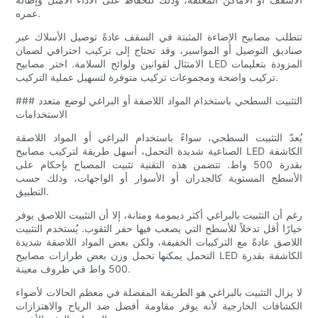
عمره.
تتطلب مصابيح الإضاءة المثبتة في السقف عادةً توصيل الأسلاك عبر
صناديق التوصيل أو المواسير، وقد تحتاج إلى تركيب احترافي لضمان
الامتثال لقوانين ولوائح السلامة. اختر مصابيح LED المزودة بتعليمات
تركيب واضحة ومجموعات تركيب متوفرة لتسهيل عملية التركيب.
### التثبيت السطحي باستخدام المواد اللاصقة أو البراغي لوضع متعدد
الاستخدامات
يُعدّ التثبيت السطحي، سواءً باستخدام البراغي أو المواد اللاصقة
الصناعية شديدة التحمل، أسهل طريقة لتركيب مصابيح LED الكاشفة
بقدرة 500 واط. تتضمن هذه التقنية تثبيت المصباح بإحكام على
الأسطح المستوية كالجدران أو الأسوار أو الواجهات، وذلك حسب
التطبيق.
رغم أن التثبيت بالبراغي أكثر ديمومة ومتانة، إلا أن التثبيت اللاصق يوفر
خيارًا أقل تدخلاً للأسطح التي يصعب فيها حفر الثقوب. يُستخدم التثبيت
اللاصق عادةً مع التركيبات الخفيفة، ولكن بعض المواد اللاصقة شديدة
التحمل يمكنها تحمل وزن بعض طرازات مصابيح LED الكاشفة بقدرة
500 واط في ظروف معينة.
لا يزال التثبيت بالبراغي هو الطريقة المفضلة في معظم الحالات لأضواء
الكشافات الخارجية لأنه يوفر مقاومة أفضل ضد الرياح والاهتزازات