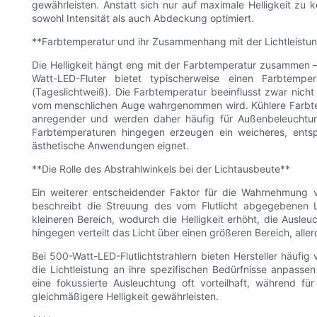
gewährleisten. Anstatt sich nur auf maximale Helligkeit zu 
sowohl Intensität als auch Abdeckung optimiert.
**Farbtemperatur und ihr Zusammenhang mit der Lichtleistu
Die Helligkeit hängt eng mit der Farbtemperatur zusammen –
Watt-LED-Fluter bietet typischerweise einen Farbte
(Tageslichtweiß). Die Farbtemperatur beeinflusst zwar nicht
vom menschlichen Auge wahrgenommen wird. Kühlere Farbtem
anregender und werden daher häufig für Außenbeleuchtun
Farbtemperaturen hingegen erzeugen ein weicheres, ents
ästhetische Anwendungen eignet.
**Die Rolle des Abstrahlwinkels bei der Lichtausbeute**
Ein weiterer entscheidender Faktor für die Wahrnehmung von
beschreibt die Streuung des vom Flutlicht abgegebenen Li
kleineren Bereich, wodurch die Helligkeit erhöht, die Ausleu
hingegen verteilt das Licht über einen größeren Bereich, aller
Bei 500-Watt-LED-Flutlichtstrahlern bieten Hersteller häufig
die Lichtleistung an ihre spezifischen Bedürfnisse anpassen
eine fokussierte Ausleuchtung oft vorteilhaft, während fü
gleichmäßigere Helligkeit gewährleisten.