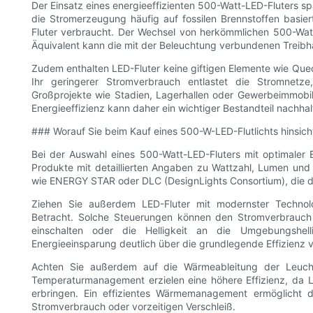
Der Einsatz eines energieeffizienten 500-Watt-LED-Fluters s
die Stromerzeugung häufig auf fossilen Brennstoffen basie
Fluter verbraucht. Der Wechsel von herkömmlichen 500-Watt
Äquivalent kann die mit der Beleuchtung verbundenen Treibh
Zudem enthalten LED-Fluter keine giftigen Elemente wie Quec
Ihr geringerer Stromverbrauch entlastet die Stromnetze,
Großprojekte wie Stadien, Lagerhallen oder Gewerbeimmobil
Energieeffizienz kann daher ein wichtiger Bestandteil nachhalt
### Worauf Sie beim Kauf eines 500-W-LED-Flutlichts hinsichtl
Bei der Auswahl eines 500-Watt-LED-Fluters mit optimaler 
Produkte mit detaillierten Angaben zu Wattzahl, Lumen und E
wie ENERGY STAR oder DLC (DesignLights Consortium), die di
Ziehen Sie außerdem LED-Fluter mit modernster Technolo
Betracht. Solche Steuerungen können den Stromverbrauch 
einschalten oder die Helligkeit an die Umgebungshelli
Energieeinsparung deutlich über die grundlegende Effizienz 
Achten Sie außerdem auf die Wärmeableitung der Leucht
Temperaturmanagement erzielen eine höhere Effizienz, da L
erbringen. Ein effizientes Wärmemanagement ermöglicht de
Stromverbrauch oder vorzeitigen Verschleiß.