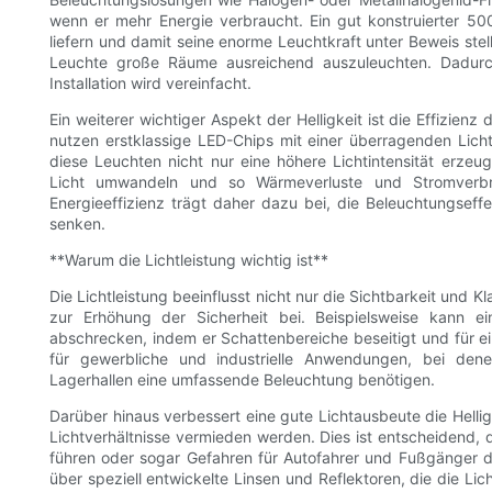
wenn er mehr Energie verbraucht. Ein gut konstruierter 
liefern und damit seine enorme Leuchtkraft unter Beweis stel
Leuchte große Räume ausreichend auszuleuchten. Dadurch
Installation wird vereinfacht.
Ein weiterer wichtiger Aspekt der Helligkeit ist die Effizi
nutzen erstklassige LED-Chips mit einer überragenden Lic
diese Leuchten nicht nur eine höhere Lichtintensität erzeug
Licht umwandeln und so Wärmeverluste und Stromverbr
Energieeffizienz trägt daher dazu bei, die Beleuchtungseffe
senken.
**Warum die Lichtleistung wichtig ist**
Die Lichtleistung beeinflusst nicht nur die Sichtbarkeit und 
zur Erhöhung der Sicherheit bei. Beispielsweise kann ein
abschrecken, indem er Schattenbereiche beseitigt und für e
für gewerbliche und industrielle Anwendungen, bei dene
Lagerhallen eine umfassende Beleuchtung benötigen.
Darüber hinaus verbessert eine gute Lichtausbeute die Helli
Lichtverhältnisse vermieden werden. Dies ist entscheidend, 
führen oder sogar Gefahren für Autofahrer und Fußgänger d
über speziell entwickelte Linsen und Reflektoren, die die Li