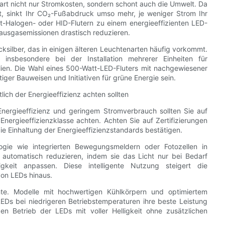
part nicht nur Stromkosten, sondern schont auch die Umwelt. Da
rt, sinkt Ihr CO₂-Fußabdruck umso mehr, je weniger Strom Ihr
-Halogen- oder HID-Flutern zu einem energieeffizienten LED-
ausgasemissionen drastisch reduzieren.
ksilber, das in einigen älteren Leuchtenarten häufig vorkommt.
 insbesondere bei der Installation mehrerer Einheiten für
ien. Die Wahl eines 500-Watt-LED-Fluters mit nachgewiesener
iger Bauweisen und Initiativen für grüne Energie sein.
ich der Energieeffizienz achten sollten
Energieeffizienz und geringem Stromverbrauch sollten Sie auf
nergieeffizienzklasse achten. Achten Sie auf Zertifizierungen
e Einhaltung der Energieeffizienzstandards bestätigen.
gie wie integrierten Bewegungsmeldern oder Fotozellen in
automatisch reduzieren, indem sie das Licht nur bei Bedarf
gkeit anpassen. Diese intelligente Nutzung steigert die
von LEDs hinaus.
e. Modelle mit hochwertigen Kühlkörpern und optimiertem
EDs bei niedrigeren Betriebstemperaturen ihre beste Leistung
n Betrieb der LEDs mit voller Helligkeit ohne zusätzlichen