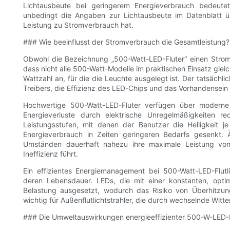
Lichtausbeute bei geringerem Energieverbrauch bedeutet
unbedingt die Angaben zur Lichtausbeute im Datenblatt üb
Leistung zu Stromverbrauch hat.
### Wie beeinflusst der Stromverbrauch die Gesamtleistung?
Obwohl die Bezeichnung „500-Watt-LED-Fluter“ einen Stromv
dass nicht alle 500-Watt-Modelle im praktischen Einsatz glei
Wattzahl an, für die die Leuchte ausgelegt ist. Der tatsächl
Treibers, die Effizienz des LED-Chips und das Vorhandensein
Hochwertige 500-Watt-LED-Fluter verfügen über moderne 
Energieverluste durch elektrische Unregelmäßigkeiten re
Leistungsstufen, mit denen der Benutzer die Helligkeit
Energieverbrauch in Zeiten geringeren Bedarfs gesenkt. 
Umständen dauerhaft nahezu ihre maximale Leistung vo
Ineffizienz führt.
Ein effizientes Energiemanagement bei 500-Watt-LED-Flutli
deren Lebensdauer. LEDs, die mit einer konstanten, optim
Belastung ausgesetzt, wodurch das Risiko von Überhitzung
wichtig für Außenflutlichtstrahler, die durch wechselnde Wi
### Die Umweltauswirkungen energieeffizienter 500-W-LED-Fl