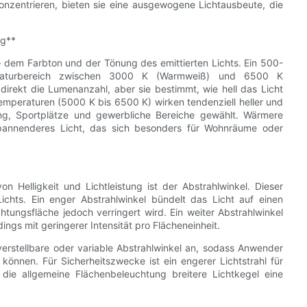
konzentrieren, bieten sie eine ausgewogene Lichtausbeute, die
ng**
 dem Farbton und der Tönung des emittierten Lichts. Ein 500-
mperaturbereich zwischen 3000 K (Warmweiß) und 6500 K
 direkt die Lumenanzahl, aber sie bestimmt, wie hell das Licht
peraturen (5000 K bis 6500 K) wirken tendenziell heller und
g, Sportplätze und gewerbliche Bereiche gewählt. Wärmere
pannenderes Licht, das sich besonders für Wohnräume oder
 Helligkeit und Lichtleistung ist der Abstrahlwinkel. Dieser
chts. Ein enger Abstrahlwinkel bündelt das Licht auf einen
chtungsfläche jedoch verringert wird. Ein weiter Abstrahlwinkel
dings mit geringerer Intensität pro Flächeneinheit.
 verstellbare oder variable Abstrahlwinkel an, sodass Anwender
 können. Für Sicherheitszwecke ist ein engerer Lichtstrahl für
r die allgemeine Flächenbeleuchtung breitere Lichtkegel eine