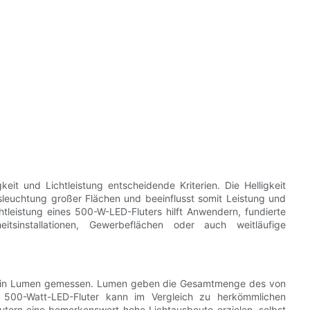
eit und Lichtleistung entscheidende Kriterien. Die Helligkeit
usleuchtung großer Flächen und beeinflusst somit Leistung und
chtleistung eines 500-W-LED-Fluters hilft Anwendern, fundierte
eitsinstallationen, Gewerbeflächen oder auch weitläufige
eise in Lumen gemessen. Lumen geben die Gesamtmenge des von
n 500-Watt-LED-Fluter kann im Vergleich zu herkömmlichen
utern eine bemerkenswert hohe Lichtausbeute erzielen, selbst