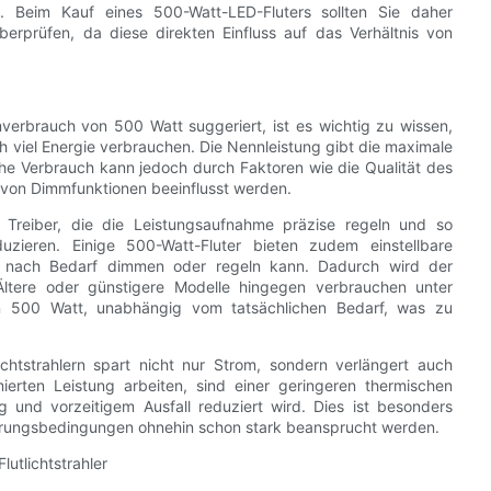
. Beim Kauf eines 500-Watt-LED-Fluters sollten Sie daher
erprüfen, da diese direkten Einfluss auf das Verhältnis von
erbrauch von 500 Watt suggeriert, ist es wichtig zu wissen,
ch viel Energie verbrauchen. Die Nennleistung gibt die maximale
iche Verbrauch kann jedoch durch Faktoren wie die Qualität des
 von Dimmfunktionen beeinflusst werden.
Treiber, die die Leistungsaufnahme präzise regeln und so
duzieren. Einige 500-Watt-Fluter bieten zudem einstellbare
 je nach Bedarf dimmen oder regeln kann. Dadurch wird der
Ältere oder günstigere Modelle hingegen verbrauchen unter
n 500 Watt, unabhängig vom tatsächlichen Bedarf, was zu
chtstrahlern spart nicht nur Strom, sondern verlängert auch
ierten Leistung arbeiten, sind einer geringeren thermischen
 und vorzeitigem Ausfall reduziert wird. Dies ist besonders
tterungsbedingungen ohnehin schon stark beansprucht werden.
utlichtstrahler