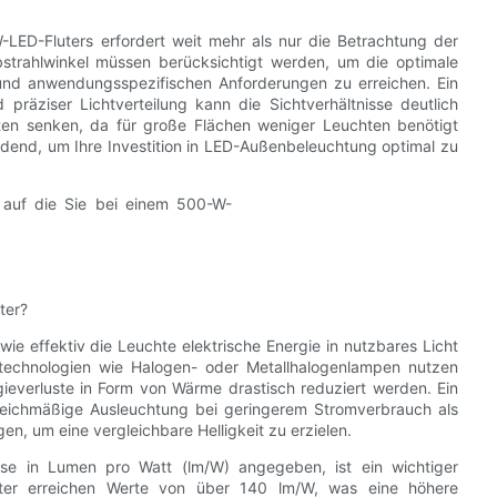
W-LED-Fluters erfordert weit mehr als nur die Betrachtung der
bstrahlwinkel müssen berücksichtigt werden, um die optimale
und anwendungsspezifischen Anforderungen zu erreichen. Ein
 präziser Lichtverteilung kann die Sichtverhältnisse deutlich
osten senken, da für große Flächen weniger Leuchten benötigt
eidend, um Ihre Investition in LED-Außenbeleuchtung optimal zu
ter?
wie effektiv die Leuchte elektrische Energie in nutzbares Licht
echnologien wie Halogen- oder Metallhalogenlampen nutzen
gieverluste in Form von Wärme drastisch reduziert werden. Ein
 gleichmäßige Ausleuchtung bei geringerem Stromverbrauch als
n, um eine vergleichbare Helligkeit zu erzielen.
eise in Lumen pro Watt (lm/W) angegeben, ist ein wichtiger
Fluter erreichen Werte von über 140 lm/W, was eine höhere