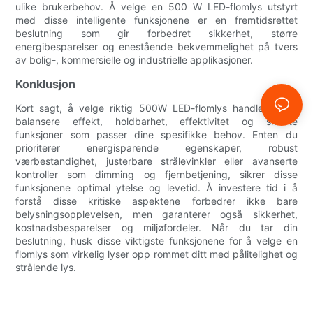
ulike brukerbehov. Å velge en 500 W LED-flomlys utstyrt
med disse intelligente funksjonene er en fremtidsrettet
beslutning som gir forbedret sikkerhet, større
energibesparelser og enestående bekvemmelighet på tvers
av bolig-, kommersielle og industrielle applikasjoner.
Konklusjon
Kort sagt, å velge riktig 500W LED-flomlys handler om å
balansere effekt, holdbarhet, effektivitet og smarte
funksjoner som passer dine spesifikke behov. Enten du
prioriterer energisparende egenskaper, robust
værbestandighet, justerbare strålevinkler eller avanserte
kontroller som dimming og fjernbetjening, sikrer disse
funksjonene optimal ytelse og levetid. Å investere tid i å
forstå disse kritiske aspektene forbedrer ikke bare
belysningsopplevelsen, men garanterer også sikkerhet,
kostnadsbesparelser og miljøfordeler. Når du tar din
beslutning, husk disse viktigste funksjonene for å velge en
flomlys som virkelig lyser opp rommet ditt med pålitelighet og
strålende lys.