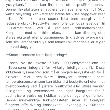
lysstyrkenivåer som kan finjusteres etter spesifikke behov.
Denne fleksibiliteten er avgjørende i scenarier der full 500
watts belysning kan være for intens for visse oppgaver eller
miljøer. Dimmekontroller sparer ikke bare energi ved å
redusere ubrukt lysutbytte, men forlenger også levetiden til
LED-armaturene ved å redusere driftsbelastningen.
Kompatibel med smarthjem-økosystemer, kan dimming ofte
styres eksternt eller programmeres til gradvise overganger
som simulerer naturlig lys som falmer i skumringen eller stiger
opp ved daggry.
**Smarte sensorer for miljøtilpasning**
I noen av de nyeste 500W LED-flomlysmodellene er
miljøsensorer integrert for virkelig intelligent drift. Disse
inkluderer lyssensorer som måler omgivelseslysstyrken for å
aktivere eller deaktivere flomlyset deretter, samt
temperatursensorer som kan bidra til å beskytte enheten mot
overoppheting ved å justere lysutbyttet eller utløse varsler.
Fuktighets- og værsensorer kan også integreres for å
optimalisere ytelse og holdbarhet under ugunstige forhold.
Denne miljøvennlige funksjonaliteten sikrer at flomlyset
fungerer effektivt og konsekvent, uavhengig av skiftende
vær eller daglige lysvariasjoner.