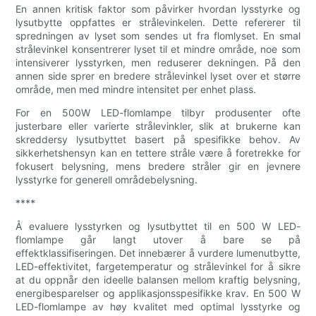
En annen kritisk faktor som påvirker hvordan lysstyrke og
lysutbytte oppfattes er strålevinkelen. Dette refererer til
spredningen av lyset som sendes ut fra flomlyset. En smal
strålevinkel konsentrerer lyset til et mindre område, noe som
intensiverer lysstyrken, men reduserer dekningen. På den
annen side sprer en bredere strålevinkel lyset over et større
område, men med mindre intensitet per enhet plass.
For en 500W LED-flomlampe tilbyr produsenter ofte
justerbare eller varierte strålevinkler, slik at brukerne kan
skreddersy lysutbyttet basert på spesifikke behov. Av
sikkerhetshensyn kan en tettere stråle være å foretrekke for
fokusert belysning, mens bredere stråler gir en jevnere
lysstyrke for generell områdebelysning.
****
Å evaluere lysstyrken og lysutbyttet til en 500 W LED-
flomlampe går langt utover å bare se på
effektklassifiseringen. Det innebærer å vurdere lumenutbytte,
LED-effektivitet, fargetemperatur og strålevinkel for å sikre
at du oppnår den ideelle balansen mellom kraftig belysning,
energibesparelser og applikasjonsspesifikke krav. En 500 W
LED-flomlampe av høy kvalitet med optimal lysstyrke og