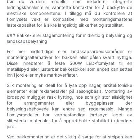
bør du vurdere modeller som inkluderer integrerte
ledningskanaler eller vanntette kontakter for å beskytte de
elektriske komponentene. I tillegg må du kontrollere at
flomlysets vekt er kompatibel med monteringsmastens
lastekapasitet for å sikre langsiktig sikkerhet og stabilitet.
### Bakke- eller stagemontering for midlertidig belysning og
landskapsbelysning
For mer midlertidige eller landskapsarbeidsområder er
monteringsalternativer for bakken eller pålen svært nyttige.
Disse innebærer å feste 500W LED-flomlyset til en
metallspyd eller justerbar bakkesokkel som enkelt kan settes
inn i jord eller myke markoverflater.
Slik montering er ideell for å lyse opp hager, arkitektoniske
elementer eller reklametavler på sesongbasis. Montering av
jordspyd muliggjør rask flytting, noe som gir stor allsidighet
for arrangementer eller byggeplasser der
belysningsbehovene kan endre seg regelmessig. Mange
flomlysmodeller har værbestandige jordspyd laget av
slitesterke materialer for å opprettholde stabilitet i utendørs
jord.
Ved bakkemontering er det viktig å sørge for at stolpen kan