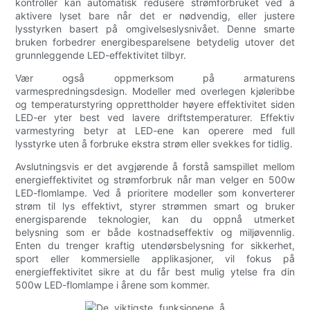
kontroller kan automatisk redusere strømforbruket ved å
aktivere lyset bare når det er nødvendig, eller justere
lysstyrken basert på omgivelseslysnivået. Denne smarte
bruken forbedrer energibesparelsene betydelig utover det
grunnleggende LED-effektivitet tilbyr.
Vær også oppmerksom på armaturens
varmespredningsdesign. Modeller med overlegen kjøleribbe
og temperaturstyring opprettholder høyere effektivitet siden
LED-er yter best ved lavere driftstemperaturer. Effektiv
varmestyring betyr at LED-ene kan operere med full
lysstyrke uten å forbruke ekstra strøm eller svekkes for tidlig.
Avslutningsvis er det avgjørende å forstå samspillet mellom
energieffektivitet og strømforbruk når man velger en 500w
LED-flomlampe. Ved å prioritere modeller som konverterer
strøm til lys effektivt, styrer strømmen smart og bruker
energisparende teknologier, kan du oppnå utmerket
belysning som er både kostnadseffektiv og miljøvennlig.
Enten du trenger kraftig utendørsbelysning for sikkerhet,
sport eller kommersielle applikasjoner, vil fokus på
energieffektivitet sikre at du får best mulig ytelse fra din
500w LED-flomlampe i årene som kommer.