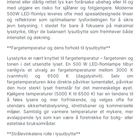
intenst eller dårlig rettet lys kan forårsake ubehag eller til og
med utgjøre en risiko for sjåfører og fotgjengere. Moderne
500W LED-flomlys leveres ofte med spesialdesignede linser
og reflektorer som optimaliserer lysfordelingen for å sikre
jevn belysning. I stedet for bare å fokusere på maksimal
lysstyrke, tilbyr de balansert lysutbytte som fremhever både
intensitet og dekning.
**Fargetemperatur og dens forhold til lysutbytte**
Lysstyrke er nært knyttet til fargetemperatur – fargetonen og
tonen i det utsendte lyset. En 500 W LED-flomlampe tilbyr
vanligvis et utvalg av fargetemperaturer mellom 3000 K
(varmhvit) og 6500 K (dagslyshvit). Selv om
fargetemperaturen ikke direkte påvirker lumentallet, påvirker
den hvor sterkt lyset fremstår for det menneskelige øyet.
Kjøligere temperaturer (5000 K til 6500 K) har en tendens til
å føles lysere og mer forfriskende, og velges ofte for
utendørs sikkerhetsbelysning, idrettsbaner og kommersielle
miljøer. Samtidig gir varmere temperaturer et mykere, mer
avslappende lys som kan være å foretrekke for bolig- eller
estetiske bruksområder.
**Strålevinkelens rolle i lysutbytte**