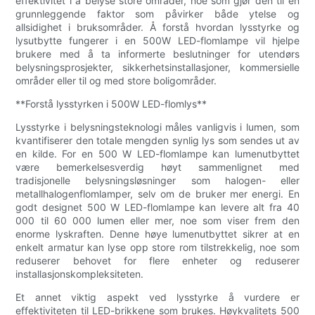
effektivitet i å belyse store områder, noe som gjør den til en
grunnleggende faktor som påvirker både ytelse og
allsidighet i bruksområder. Å forstå hvordan lysstyrke og
lysutbytte fungerer i en 500W LED-flomlampe vil hjelpe
brukere med å ta informerte beslutninger for utendørs
belysningsprosjekter, sikkerhetsinstallasjoner, kommersielle
områder eller til og med store boligområder.
**Forstå lysstyrken i 500W LED-flomlys**
Lysstyrke i belysningsteknologi måles vanligvis i lumen, som
kvantifiserer den totale mengden synlig lys som sendes ut av
en kilde. For en 500 W LED-flomlampe kan lumenutbyttet
være bemerkelsesverdig høyt sammenlignet med
tradisjonelle belysningsløsninger som halogen- eller
metallhalogenflomlamper, selv om de bruker mer energi. En
godt designet 500 W LED-flomlampe kan levere alt fra 40
000 til 60 000 lumen eller mer, noe som viser frem den
enorme lyskraften. Denne høye lumenutbyttet sikrer at en
enkelt armatur kan lyse opp store rom tilstrekkelig, noe som
reduserer behovet for flere enheter og reduserer
installasjonskompleksiteten.
Et annet viktig aspekt ved lysstyrke å vurdere er
effektiviteten til LED-brikkene som brukes. Høykvalitets 500