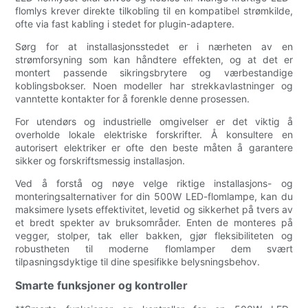
flomlys krever direkte tilkobling til en kompatibel strømkilde,
ofte via fast kabling i stedet for plugin-adaptere.
Sørg for at installasjonsstedet er i nærheten av en
strømforsyning som kan håndtere effekten, og at det er
montert passende sikringsbrytere og værbestandige
koblingsbokser. Noen modeller har strekkavlastninger og
vanntette kontakter for å forenkle denne prosessen.
For utendørs og industrielle omgivelser er det viktig å
overholde lokale elektriske forskrifter. Å konsultere en
autorisert elektriker er ofte den beste måten å garantere
sikker og forskriftsmessig installasjon.
Ved å forstå og nøye velge riktige installasjons- og
monteringsalternativer for din 500W LED-flomlampe, kan du
maksimere lysets effektivitet, levetid og sikkerhet på tvers av
et bredt spekter av bruksområder. Enten de monteres på
vegger, stolper, tak eller bakken, gjør fleksibiliteten og
robustheten til moderne flomlamper dem svært
tilpasningsdyktige til dine spesifikke belysningsbehov.
Smarte funksjoner og kontroller