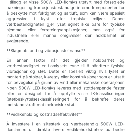
I tillegg er visse 500W LED-flomlys utstyrt med forseglede
pakninger og korrosjonsbestandige interne komponenter for
å beskytte mot fuktighet og saltluft, som kan være spesielt
aggressive i kyst- eller tropiske miljøer. Denne
værbestandigheten gjør lyset egnet ikke bare for typiske
hjemme- eller forretningsapplikasjoner, men også for
industrielle eller marine omgivelser der holdbarhet er
avgjørende.
**Slagmotstand og vibrasjonstoleranse**
En annen faktor når det gjelder holdbarhet og
værbestandighet er flomlysets evne til å håndtere fysiske
vibrasjoner og støt. Dette er spesielt viktig hvis lyset er
montert på stolper, kjøretøy eller konstruksjoner som er utsatt
for bevegelse på grunn av vind eller mekaniske operasjoner.
Noen 500W LED-flomlys leveres med støtdempende fester
eller er designet for å oppfylle visse IK-klassifiseringer
(støtbeskyttelsesklassifiseringer) for å bekrefte deres
motstandskraft mot mekaniske støt.
**Vedlikehold og kostnadseffektivitet**
Å investere i en slitesterk og værbestandig 500W LED-
flomlampe gir direkte lavere vedlikeholdsbehov og bedre