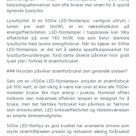
belysningsalternativer som ofte bruker mer strøm for å oppnå
lignende lysstyrke.
Lysutbyttet til en 500w LED-flomlampe, vanligvis uttrykt i
lumen per watt (lm/W), er en nøkkelindikator på
energieffektiviteten. LED-flomlamper i toppklasse kan tilby
effektivitet på over 140 lm/W, noe som betyr sterkere
lysutbytte med lavere energiforbruk. Når du kjøper en 500w
LED-flomlampe, er det lurt å sjekke spesifikasjonsarket for
lysutbyttevurderinger, fordi dette direkte påvirker hvor godt
lyset yter i forhold til strømforbruket.
### Hvordan påvirker strømforbruket den generelle ytelsen?
Selv om en «500w LED-flomlampe» antyder et strømforbruk
på 500 watt, er det viktig å være klar over at ikke alle 500w-
modeller bruker like mye energi i praksis. Nominell effekt
indikerer den maksimale effekten lampen er designet for å
bruke, men det faktiske forbruket kan påvirkes av faktorer
som driverkvalitet, LED-brikkeeffektivitet og tilstedeværelsen
av smarte dimmemuligheter.
500w LED-flomlys av god kvalitet har avanserte drivere som
styrer strømtilførselen presist og reduserer sløsing forårsaket