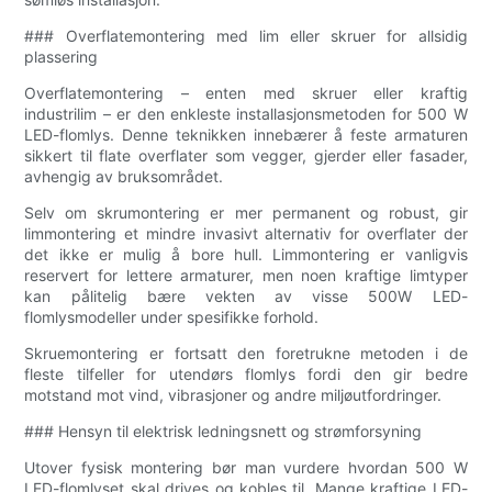
### Overflatemontering med lim eller skruer for allsidig
plassering
Overflatemontering – enten med skruer eller kraftig
industrilim – er den enkleste installasjonsmetoden for 500 W
LED-flomlys. Denne teknikken innebærer å feste armaturen
sikkert til flate overflater som vegger, gjerder eller fasader,
avhengig av bruksområdet.
Selv om skrumontering er mer permanent og robust, gir
limmontering et mindre invasivt alternativ for overflater der
det ikke er mulig å bore hull. Limmontering er vanligvis
reservert for lettere armaturer, men noen kraftige limtyper
kan pålitelig bære vekten av visse 500W LED-
flomlysmodeller under spesifikke forhold.
Skruemontering er fortsatt den foretrukne metoden i de
fleste tilfeller for utendørs flomlys fordi den gir bedre
motstand mot vind, vibrasjoner og andre miljøutfordringer.
### Hensyn til elektrisk ledningsnett og strømforsyning
Utover fysisk montering bør man vurdere hvordan 500 W
LED-flomlyset skal drives og kobles til. Mange kraftige LED-