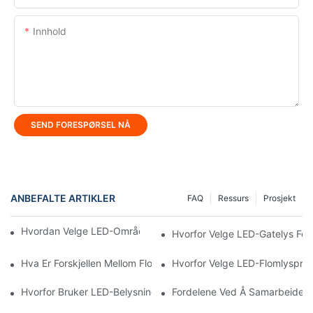
Innhold
SEND FORESPØRSEL NÅ
ANBEFALTE ARTIKLER
FAQ
Ressurs
Prosjekt
Hvordan Velge LED-Områdelys For Parkeringsplasser?
Hvorfor Velge LED-Gatelys For
Hva Er Forskjellen Mellom Flomlys Og LED-Tunnellys?
Hvorfor Velge LED-Flomlysprod
Hvorfor Bruker LED-Belysning Mindre Energi Enn Andre Belysnin
Fordelene Ved Å Samarbeide Me