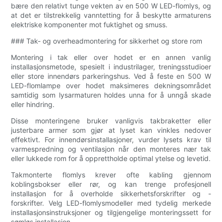
bære den relativt tunge vekten av en 500 W LED-flomlys, og
at det er tilstrekkelig vanntetting for å beskytte armaturens
elektriske komponenter mot fuktighet og smuss.
### Tak- og overheadmontering for sikkerhet og store rom
Montering i tak eller over hodet er en annen vanlig
installasjonsmetode, spesielt i industrilager, treningsstudioer
eller store innendørs parkeringshus. Ved å feste en 500 W
LED-flomlampe over hodet maksimeres dekningsområdet
samtidig som lysarmaturen holdes unna for å unngå skade
eller hindring.
Disse monteringene bruker vanligvis takbraketter eller
justerbare armer som gjør at lyset kan vinkles nedover
effektivt. For innendørsinstallasjoner, vurder lysets krav til
varmespredning og ventilasjon når den monteres nær tak
eller lukkede rom for å opprettholde optimal ytelse og levetid.
Takmonterte flomlys krever ofte kabling gjennom
koblingsbokser eller rør, og kan trenge profesjonell
installasjon for å overholde sikkerhetsforskrifter og -
forskrifter. Velg LED-flomlysmodeller med tydelig merkede
installasjonsinstruksjoner og tilgjengelige monteringssett for
sømløs installasjon.