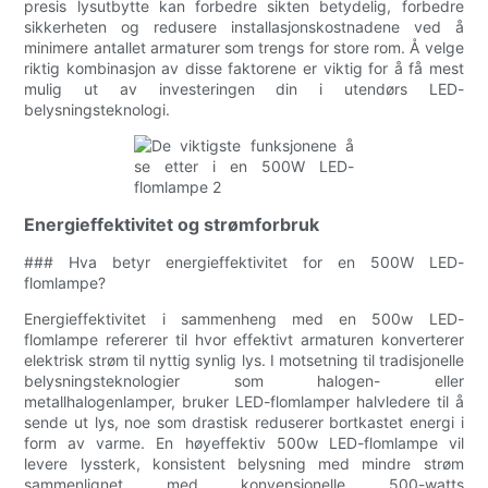
presis lysutbytte kan forbedre sikten betydelig, forbedre
sikkerheten og redusere installasjonskostnadene ved å
minimere antallet armaturer som trengs for store rom. Å velge
riktig kombinasjon av disse faktorene er viktig for å få mest
mulig ut av investeringen din i utendørs LED-
belysningsteknologi.
Energieffektivitet og strømforbruk
### Hva betyr energieffektivitet for en 500W LED-
flomlampe?
Energieffektivitet i sammenheng med en 500w LED-
flomlampe refererer til hvor effektivt armaturen konverterer
elektrisk strøm til nyttig synlig lys. I motsetning til tradisjonelle
belysningsteknologier som halogen- eller
metallhalogenlamper, bruker LED-flomlamper halvledere til å
sende ut lys, noe som drastisk reduserer bortkastet energi i
form av varme. En høyeffektiv 500w LED-flomlampe vil
levere lyssterk, konsistent belysning med mindre strøm
sammenlignet med konvensjonelle 500-watts