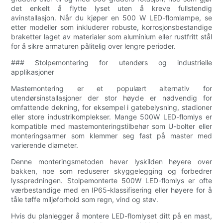
det enkelt å flytte lyset uten å kreve fullstendig
avinstallasjon. Når du kjøper en 500 W LED-flomlampe, se
etter modeller som inkluderer robuste, korrosjonsbestandige
braketter laget av materialer som aluminium eller rustfritt stål
for å sikre armaturen pålitelig over lengre perioder.
### Stolpemontering for utendørs og industrielle
applikasjoner
Mastemontering er et populært alternativ for
utendørsinstallasjoner der stor høyde er nødvendig for
omfattende dekning, for eksempel i gatebelysning, stadioner
eller store industrikomplekser. Mange 500W LED-flomlys er
kompatible med mastemonteringstilbehør som U-bolter eller
monteringsarmer som klemmer seg fast på master med
varierende diameter.
Denne monteringsmetoden hever lyskilden høyere over
bakken, noe som reduserer skyggelegging og forbedrer
lysspredningen. Stolpemonterte 500W LED-flomlys er ofte
værbestandige med en IP65-klassifisering eller høyere for å
tåle tøffe miljøforhold som regn, vind og støv.
Hvis du planlegger å montere LED-flomlyset ditt på en mast,