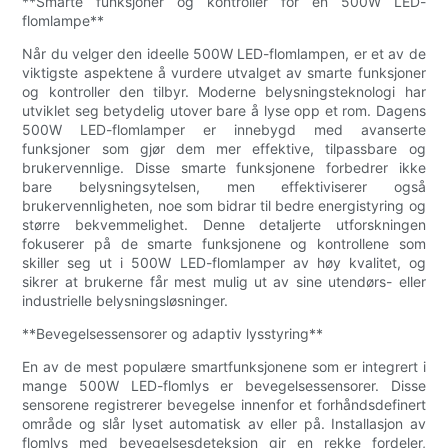
**Smarte funksjoner og kontroller for en 500W LED-
flomlampe**
Når du velger den ideelle 500W LED-flomlampen, er et av de
viktigste aspektene å vurdere utvalget av smarte funksjoner
og kontroller den tilbyr. Moderne belysningsteknologi har
utviklet seg betydelig utover bare å lyse opp et rom. Dagens
500W LED-flomlamper er innebygd med avanserte
funksjoner som gjør dem mer effektive, tilpassbare og
brukervennlige. Disse smarte funksjonene forbedrer ikke
bare belysningsytelsen, men effektiviserer også
brukervennligheten, noe som bidrar til bedre energistyring og
større bekvemmelighet. Denne detaljerte utforskningen
fokuserer på de smarte funksjonene og kontrollene som
skiller seg ut i 500W LED-flomlamper av høy kvalitet, og
sikrer at brukerne får mest mulig ut av sine utendørs- eller
industrielle belysningsløsninger.
**Bevegelsessensorer og adaptiv lysstyring**
En av de mest populære smartfunksjonene som er integrert i
mange 500W LED-flomlys er bevegelsessensorer. Disse
sensorene registrerer bevegelse innenfor et forhåndsdefinert
område og slår lyset automatisk av eller på. Installasjon av
flomlys med bevegelsesdeteksjon gir en rekke fordeler,