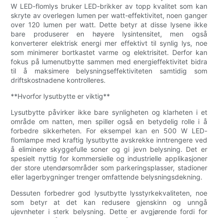
W LED-flomlys bruker LED-brikker av topp kvalitet som kan
skryte av overlegen lumen per watt-effektivitet, noen ganger
over 120 lumen per watt. Dette betyr at disse lysene ikke
bare produserer en høyere lysintensitet, men også
konverterer elektrisk energi mer effektivt til synlig lys, noe
som minimerer bortkastet varme og elektrisitet. Derfor kan
fokus på lumenutbytte sammen med energieffektivitet bidra
til å maksimere belysningseffektiviteten samtidig som
driftskostnadene kontrolleres.
**Hvorfor lysutbytte er viktig**
Lysutbytte påvirker ikke bare synligheten og klarheten i et
område om natten, men spiller også en betydelig rolle i å
forbedre sikkerheten. For eksempel kan en 500 W LED-
flomlampe med kraftig lysutbytte avskrekke inntrengere ved
å eliminere skyggefulle soner og gi jevn belysning. Det er
spesielt nyttig for kommersielle og industrielle applikasjoner
der store utendørsområder som parkeringsplasser, stadioner
eller lagerbygninger trenger omfattende belysningsdekning.
Dessuten forbedrer god lysutbytte lysstyrkekvaliteten, noe
som betyr at det kan redusere gjenskinn og unngå
ujevnheter i sterk belysning. Dette er avgjørende fordi for