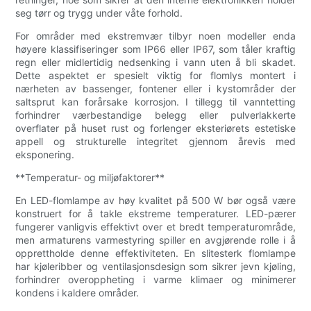
seg tørr og trygg under våte forhold.
For områder med ekstremvær tilbyr noen modeller enda
høyere klassifiseringer som IP66 eller IP67, som tåler kraftig
regn eller midlertidig nedsenking i vann uten å bli skadet.
Dette aspektet er spesielt viktig for flomlys montert i
nærheten av bassenger, fontener eller i kystområder der
saltsprut kan forårsake korrosjon. I tillegg til vanntetting
forhindrer værbestandige belegg eller pulverlakkerte
overflater på huset rust og forlenger eksteriørets estetiske
appell og strukturelle integritet gjennom årevis med
eksponering.
**Temperatur- og miljøfaktorer**
En LED-flomlampe av høy kvalitet på 500 W bør også være
konstruert for å takle ekstreme temperaturer. LED-pærer
fungerer vanligvis effektivt over et bredt temperaturområde,
men armaturens varmestyring spiller en avgjørende rolle i å
opprettholde denne effektiviteten. En slitesterk flomlampe
har kjøleribber og ventilasjonsdesign som sikrer jevn kjøling,
forhindrer overoppheting i varme klimaer og minimerer
kondens i kaldere områder.