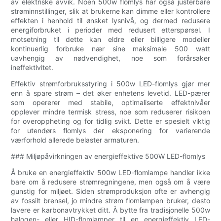
av elektriske avvik. Noen 500w flomlys har også justerbare
strøminnstillinger, slik at brukerne kan dimme eller kontrollere
effekten i henhold til ønsket lysnivå, og dermed redusere
energiforbruket i perioder med redusert etterspørsel. I
motsetning til dette kan eldre eller billigere modeller
kontinuerlig forbruke nær sine maksimale 500 watt
uavhengig av nødvendighet, noe som forårsaker
ineffektivitet.
Effektiv strømforbruksstyring i 500w LED-flomlys gjør mer
enn å spare strøm – det øker enhetens levetid. LED-pærer
som opererer med stabile, optimaliserte effektnivåer
opplever mindre termisk stress, noe som reduserer risikoen
for overoppheting og for tidlig svikt. Dette er spesielt viktig
for utendørs flomlys der eksponering for varierende
værforhold allerede belaster armaturen.
### Miljøpåvirkningen av energieffektive 500W LED-flomlys
Å bruke en energieffektiv 500w LED-flomlampe handler ikke
bare om å redusere strømregningene, men også om å være
gunstig for miljøet. Siden strømproduksjon ofte er avhengig
av fossilt brensel, jo mindre strøm flomlampen bruker, desto
lavere er karbonavtrykket ditt. Å bytte fra tradisjonelle 500w
halogen- eller HID-flomlamper til en energieffektiv LED-