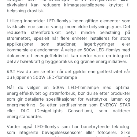
ekvivalent kan redusere klimagassutslippene knyttet til
belysning drastisk.
I tillegg inneholder LED-flomlys ingen giftige elementer som
kvikksølv, noe som er vanlig i noen eldre belysningstyper. Det
reduserte strømforbruket betyr mindre belastning på
strømnettet, spesielt når flere enheter installeres for store
applikasjoner som stadioner, lagerbygninger eller
kommersielle eiendommer. Å velge en 500w LED-flomlys med
dokumentert energieffektivitet kan derfor være en integrert
del av bærekraftig byggepraksis og grønne energiinitiativer.
### Hva du bør se etter når det gjelder energieffektivitet når
du kjøper en 500W LED-flomlampe
Når du velger en 500w LED-flomlampe med optimal
energieffektivitet og strømforbruk, bør du se etter produkter
som gir detaljerte spesifikasjoner for wattstyrke, lumen og
energimerking. Se etter sertifiseringer som ENERGY STAR
eller DLC (DesignLights Consortium), som validerer
energistandarder.
Vurder også LED-flomlys som har banebrytende teknologi
som integrerte bevegelsessensorer eller fotoceller. Slike