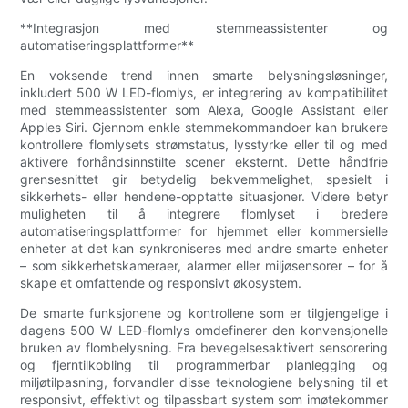
**Integrasjon med stemmeassistenter og
automatiseringsplattformer**
En voksende trend innen smarte belysningsløsninger,
inkludert 500 W LED-flomlys, er integrering av kompatibilitet
med stemmeassistenter som Alexa, Google Assistant eller
Apples Siri. Gjennom enkle stemmekommandoer kan brukere
kontrollere flomlysets strømstatus, lysstyrke eller til og med
aktivere forhåndsinnstilte scener eksternt. Dette håndfrie
grensesnittet gir betydelig bekvemmelighet, spesielt i
sikkerhets- eller hendene-opptatte situasjoner. Videre betyr
muligheten til å integrere flomlyset i bredere
automatiseringsplattformer for hjemmet eller kommersielle
enheter at det kan synkroniseres med andre smarte enheter
– som sikkerhetskameraer, alarmer eller miljøsensorer – for å
skape et omfattende og responsivt økosystem.
De smarte funksjonene og kontrollene som er tilgjengelige i
dagens 500 W LED-flomlys omdefinerer den konvensjonelle
bruken av flombelysning. Fra bevegelsesaktivert sensorering
og fjerntilkobling til programmerbar planlegging og
miljøtilpasning, forvandler disse teknologiene belysning til et
responsivt, effektivt og tilpassbart system som imøtekommer