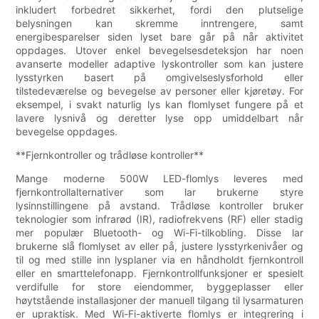
inkludert forbedret sikkerhet, fordi den plutselige
belysningen kan skremme inntrengere, samt
energibesparelser siden lyset bare går på når aktivitet
oppdages. Utover enkel bevegelsesdeteksjon har noen
avanserte modeller adaptive lyskontroller som kan justere
lysstyrken basert på omgivelseslysforhold eller
tilstedeværelse og bevegelse av personer eller kjøretøy. For
eksempel, i svakt naturlig lys kan flomlyset fungere på et
lavere lysnivå og deretter lyse opp umiddelbart når
bevegelse oppdages.
**Fjernkontroller og trådløse kontroller**
Mange moderne 500W LED-flomlys leveres med
fjernkontrollalternativer som lar brukerne styre
lysinnstillingene på avstand. Trådløse kontroller bruker
teknologier som infrarød (IR), radiofrekvens (RF) eller stadig
mer populær Bluetooth- og Wi-Fi-tilkobling. Disse lar
brukerne slå flomlyset av eller på, justere lysstyrkenivåer og
til og med stille inn lysplaner via en håndholdt fjernkontroll
eller en smarttelefonapp. Fjernkontrollfunksjoner er spesielt
verdifulle for store eiendommer, byggeplasser eller
høytstående installasjoner der manuell tilgang til lysarmaturen
er upraktisk. Med Wi-Fi-aktiverte flomlys er integrering i