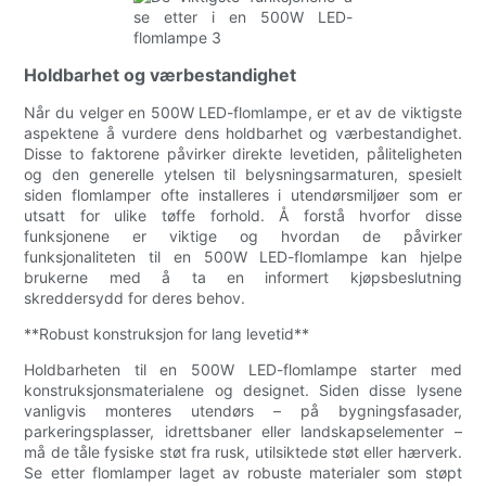
Holdbarhet og værbestandighet
Når du velger en 500W LED-flomlampe, er et av de viktigste
aspektene å vurdere dens holdbarhet og værbestandighet.
Disse to faktorene påvirker direkte levetiden, påliteligheten
og den generelle ytelsen til belysningsarmaturen, spesielt
siden flomlamper ofte installeres i utendørsmiljøer som er
utsatt for ulike tøffe forhold. Å forstå hvorfor disse
funksjonene er viktige og hvordan de påvirker
funksjonaliteten til en 500W LED-flomlampe kan hjelpe
brukerne med å ta en informert kjøpsbeslutning
skreddersydd for deres behov.
**Robust konstruksjon for lang levetid**
Holdbarheten til en 500W LED-flomlampe starter med
konstruksjonsmaterialene og designet. Siden disse lysene
vanligvis monteres utendørs – på bygningsfasader,
parkeringsplasser, idrettsbaner eller landskapselementer –
må de tåle fysiske støt fra rusk, utilsiktede støt eller hærverk.
Se etter flomlamper laget av robuste materialer som støpt