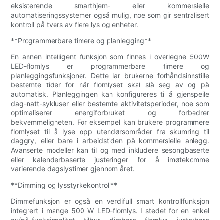
eksisterende smarthjem- eller kommersielle
automatiseringssystemer også mulig, noe som gir sentralisert
kontroll på tvers av flere lys og enheter.
**Programmerbare timere og planlegging**
En annen intelligent funksjon som finnes i overlegne 500W
LED-flomlys er programmerbare timere og
planleggingsfunksjoner. Dette lar brukerne forhåndsinnstille
bestemte tider for når flomlyset skal slå seg av og på
automatisk. Planleggingen kan konfigureres til å gjenspeile
dag-natt-sykluser eller bestemte aktivitetsperioder, noe som
optimaliserer energiforbruket og forbedrer
bekvemmeligheten. For eksempel kan brukere programmere
flomlyset til å lyse opp utendørsområder fra skumring til
daggry, eller bare i arbeidstiden på kommersielle anlegg.
Avanserte modeller kan til og med inkludere sesongbaserte
eller kalenderbaserte justeringer for å imøtekomme
varierende dagslystimer gjennom året.
**Dimming og lysstyrkekontroll**
Dimmefunksjon er også en verdifull smart kontrollfunksjon
integrert i mange 500 W LED-flomlys. I stedet for en enkel
av/på-funksjonalitet tilbyr dimbare flomlys justerbare