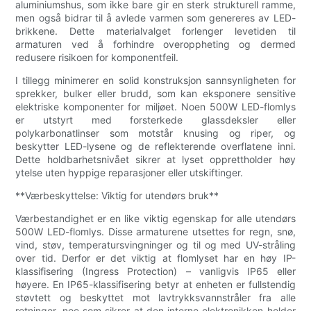
aluminiumshus, som ikke bare gir en sterk strukturell ramme,
men også bidrar til å avlede varmen som genereres av LED-
brikkene. Dette materialvalget forlenger levetiden til
armaturen ved å forhindre overoppheting og dermed
redusere risikoen for komponentfeil.
I tillegg minimerer en solid konstruksjon sannsynligheten for
sprekker, bulker eller brudd, som kan eksponere sensitive
elektriske komponenter for miljøet. Noen 500W LED-flomlys
er utstyrt med forsterkede glassdeksler eller
polykarbonatlinser som motstår knusing og riper, og
beskytter LED-lysene og de reflekterende overflatene inni.
Dette holdbarhetsnivået sikrer at lyset opprettholder høy
ytelse uten hyppige reparasjoner eller utskiftinger.
**Værbeskyttelse: Viktig for utendørs bruk**
Værbestandighet er en like viktig egenskap for alle utendørs
500W LED-flomlys. Disse armaturene utsettes for regn, snø,
vind, støv, temperatursvingninger og til og med UV-stråling
over tid. Derfor er det viktig at flomlyset har en høy IP-
klassifisering (Ingress Protection) – vanligvis IP65 eller
høyere. En IP65-klassifisering betyr at enheten er fullstendig
støvtett og beskyttet mot lavtrykksvannstråler fra alle
retninger, noe som sikrer at den interne elektronikken holder