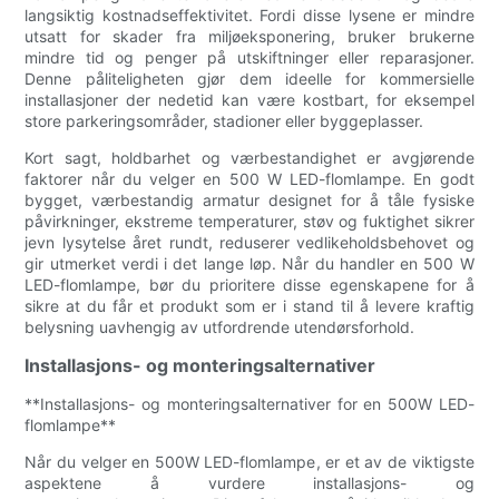
langsiktig kostnadseffektivitet. Fordi disse lysene er mindre
utsatt for skader fra miljøeksponering, bruker brukerne
mindre tid og penger på utskiftninger eller reparasjoner.
Denne påliteligheten gjør dem ideelle for kommersielle
installasjoner der nedetid kan være kostbart, for eksempel
store parkeringsområder, stadioner eller byggeplasser.
Kort sagt, holdbarhet og værbestandighet er avgjørende
faktorer når du velger en 500 W LED-flomlampe. En godt
bygget, værbestandig armatur designet for å tåle fysiske
påvirkninger, ekstreme temperaturer, støv og fuktighet sikrer
jevn lysytelse året rundt, reduserer vedlikeholdsbehovet og
gir utmerket verdi i det lange løp. Når du handler en 500 W
LED-flomlampe, bør du prioritere disse egenskapene for å
sikre at du får et produkt som er i stand til å levere kraftig
belysning uavhengig av utfordrende utendørsforhold.
Installasjons- og monteringsalternativer
**Installasjons- og monteringsalternativer for en 500W LED-
flomlampe**
Når du velger en 500W LED-flomlampe, er et av de viktigste
aspektene å vurdere installasjons- og