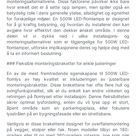
monteringsalternativene. Disse faktorene påvirker ikke bare
hvor enkelt det er å sette opp lampen, men spiller også en
betydelig rolle i dens generelle ytelse, allsidighet og egnethet
for forskjellige miljøer. En 500W LED-flomlampe er designet
for å gi kraftig belysning, og hvordan du installerer den kan
avgjøre hvor effektivt den dekker ønsket område. I denne
delen vil vi dykke ned i ulike installasjons- og
monteringsalternativer som er tilgjengelige for 500W LED-
flomlamper, utforske implikasjonene deres og hjelpe deg med
å ta en informert beslutning.
### Fleksible monteringsbraketter for enkle justeringer
En av de mest fremtredende egenskapene til 500W LED-
flomlys av høy kvalitet er inkluderingen av justerbare
monteringsbraketter. Disse brakettene har ofte flere hull og
svingfunksjonalitet, slik at du enkelt kan endre vinkelen og
retningen på flomlyset etter installasjon. Denne fleksibiliteten
sikrer optimal lysfordeling, enten du vil lyse opp et stort,
åpent område som en parkeringsplass, eller fokusere
lysstrålen på en bygningsfasade eller en idrettsbane.
Vanligvis er disse brakettene designet for overflatemontering
på vegger, stolper eller tak. Noen modeller tilbyr en 180-
graders eller til og med 360-graders rotasjon, noe som gjør