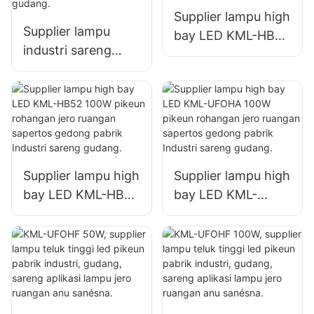
Supplier lampu high
Supplier lampu
bay LED KML-HB50
industri sareng
150W pikeun
pertambangan LED
rohangan jero
KML-HB30 150W
ruangan sapertos
kanggo rohangan
bengkel perbaikan
jero ruangan
sareng gudang.
sapertos
gimnasium sareng
Supplier lampu high
Supplier lampu high
gudang.
bay LED KML-HB52
bay LED KML-
100W pikeun
UFOHA 100W
rohangan jero
pikeun rohangan
ruangan sapertos
jero ruangan
gedong pabrik
sapertos gedong
Industri sareng
pabrik Industri
gudang.
sareng gudang.