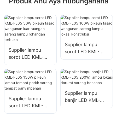
Produk Anu Aya Hubunganana
Supplier lampu
Supplier lampu
sorot LED KML-
sorot LED KML-
FL05 100W pikeun
FL05 50W pikeun
fasad wangunan
fasad wangunan
sareng lampu lokasi
luar ruangan
konstruksi
sareng lampu
rohangan terbuka
Supplier lampu
Supplier lampu
banjir LED KML-
sorot LED KML-
FL05 200W, lampu
FL05 150W pikeun
lokasi darurat