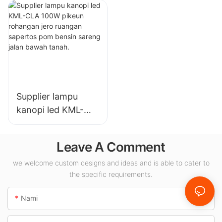
pikeun pabrik
pikeun lampu jero
industri, gudang,
ruangan di Aula
sareng aplikasi
Pameran,
lampu jero ruangan
gimnasium, jsb.
anu sanésna.
Supplier lampu
kanopi led KML-
CLA 100W pikeun
rohangan jero
Leave A Comment
ruangan sapertos
pom bensin sareng
we welcome custom designs and ideas and is able to cater to
the specific requirements.
jalan bawah tanah.
Nami