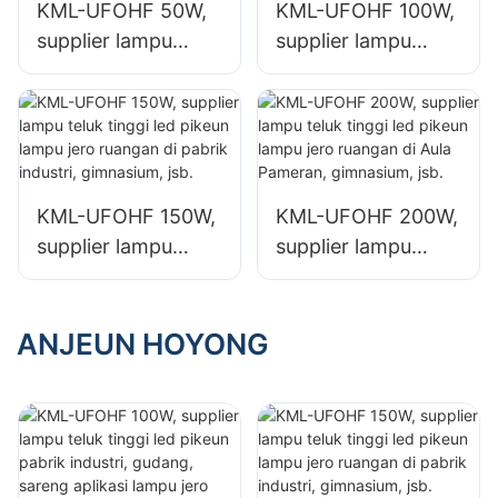
KML-UFOHF 50W,
KML-UFOHF 100W,
supplier lampu
supplier lampu
teluk tinggi led
teluk tinggi led
pikeun pabrik
pikeun pabrik
industri, gudang,
industri, gudang,
sareng aplikasi
sareng aplikasi
lampu jero ruangan
lampu jero ruangan
KML-UFOHF 150W,
KML-UFOHF 200W,
anu sanésna.
anu sanésna.
supplier lampu
supplier lampu
teluk tinggi led
teluk tinggi led
pikeun lampu jero
pikeun lampu jero
ruangan di pabrik
ruangan di Aula
ANJEUN HOYONG
industri,
Pameran,
gimnasium, jsb.
gimnasium, jsb.