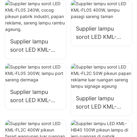
lampu tempat
sareng bencana
parkir sareng
tempat
panyimpenan
Supplier lampu
sorot LED KML-
Supplier lampu
FL05 400W, lampu
sorot LED KML-
pasagi sareng
FL05 240W, cocog
taman
pikeun pabrik
industri, papan
reklame, sareng
lampu rambu
Supplier lampu
Supplier lampu
ageung.
sorot LED KML-
sorot LED KML-
FL05 300W, lampu
FL2C 50W pikeun
port sareng
papan reklame luar
dermaga
ruangan sareng