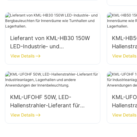
Fabriken,
Lieferant von KML-HB30 150W
KML-HB5
LED-Industrie- und
Hallenstr
Bergbauleuchten für
Innenräu
View Details
View Details
Innenräume wie Turnhallen und
Reparatu
Lagerhallen.
Lagerhall
KML-UFOHF 50W, LED-
KML-UFO
Hallenstrahler-Lieferant für
Hallenstr
Industrieanlagen, Lagerhallen
Industrie
View Details
View Details
und andere Anwendungen der
und ande
Innenbeleuchtung.
Innenbel