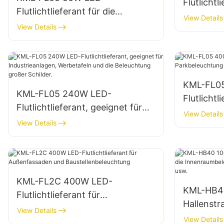
Flutlichtl
Flutlichtlieferant für die
Gebäudef
View Details
Außenbeleuchtung von
View Details
Baustell
Gebäudefassaden und
Freiflächen
KML-FL0
KML-FL05 240W LED-
Flutlichtl
Flutlichtlieferant, geeignet für
Parkbele
View Details
Industrieanlagen, Werbetafeln
View Details
und die Beleuchtung großer
Schilder.
KML-FL2C 400W LED-
KML-HB4
Flutlichtlieferant für
Hallenstra
Außenfassaden und
View Details
Innenrau
View Details
Baustellenbeleuchtung