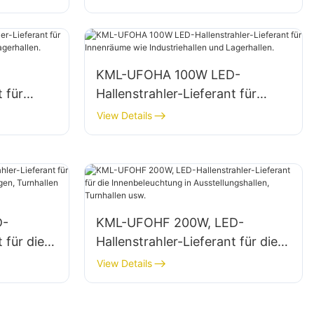
usw.
Fabriken, Lagerhallen usw.
KML-UFOHA 100W LED-
t für
Hallenstrahler-Lieferant für
iehallen
Innenräume wie Industriehallen
View Details
und Lagerhallen.
D-
KML-UFOHF 200W, LED-
 für die
Hallenstrahler-Lieferant für die
Innenbeleuchtung in
View Details
hallen
Ausstellungshallen, Turnhallen
usw.