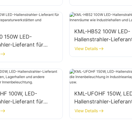
 Lagerhallen usw.
Fabriken, Lagerhallen 
KML-HB52 100W LED-
0 150W LED-
Hallenstrahler-Lieferan
ahler-Lieferant für
Innenräume wie Industr
View Details
me wie
und Lagerhallen.
rwerkstätten und
en.
HF 100W, LED-
KML-UFOHF 150W, LE
ahler-Lieferant für
Hallenstrahler-Lieferant
anlagen, Lagerhallen
Innenbeleuchtung in
View Details
re Anwendungen der
Industrieanlagen, Turn
euchtung.
usw.