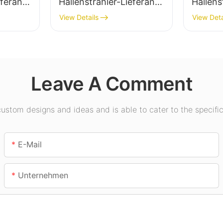
eferant
Hallenstrahler-Lieferant
Hallens
für Industrieanlagen,
für die
View Details
View Deta
 in
Lagerhallen und andere
Innenb
Anwendungen der
Ausstel
Innenbeleuchtung.
Turnhal
Leave A Comment
stom designs and ideas and is able to cater to the specific
E-Mail
Unternehmen