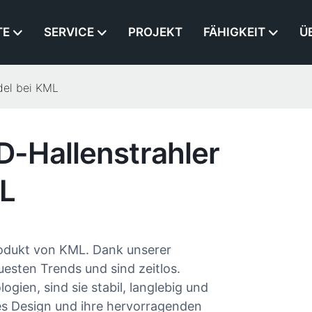
TE
SERVICE
PROJEKT
FÄHIGKEIT
Ü
del bei KML
-Hallenstrahler
ML
rodukt von KML. Dank unserer
esten Trends und sind zeitlos.
ien, sind sie stabil, langlebig und
res Design und ihre hervorragenden