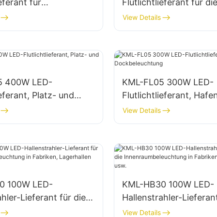
ieferant für
Flutlichtlieferant für di
assaden und
Beleuchtung von Parkp
View Details
enbeleuchtung
und Lagerflächen
5 400W LED-
KML-FL05 300W LED-
ieferant, Platz- und
Flutlichtlieferant, Hafe
uchtung
Dockbeleuchtung
View Details
0 100W LED-
KML-HB30 100W LED-
hler-Lieferant für die
Hallenstrahler-Lieferant
mbeleuchtung in
Innenraumbeleuchtung
View Details