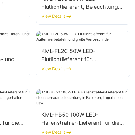
e
Flutlichtlieferant, Beleuchtung
lätzen
für Not- und
View Details
Katastrophenschutzmaßnahme
n
KML-FL2C 50W LED-
n- und
Flutlichtlieferant für
Außenwerbetafeln und große
View Details
Werbeschilder
KML-HB50 100W LED-
 für die
Hallenstrahler-Lieferant für die
 in
Innenraumbeleuchtung in
View Details