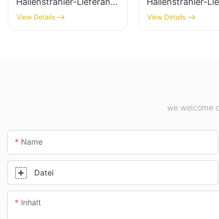
Hallenstrahler-Lieferant
Hallenstrahler-Li
für Industrieanlagen,
für die
View Details
View Details
Lagerhallen und andere
Innenbeleuchtung
Anwendungen der
Industrieanlagen,
Innenbeleuchtung.
Turnhallen usw.
we welcome cu
Name
Datei
Inhalt