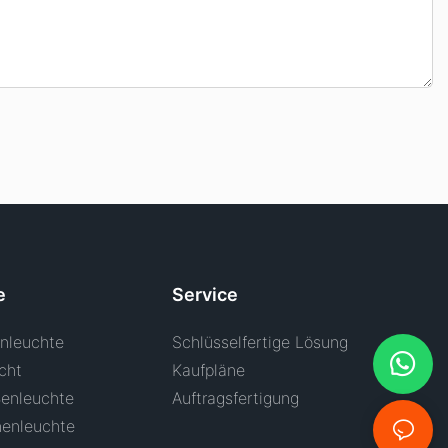
e
Service
nleuchte
Schlüsselfertige Lösung
cht
Kaufpläne
enleuchte
Auftragsfertigung
henleuchte