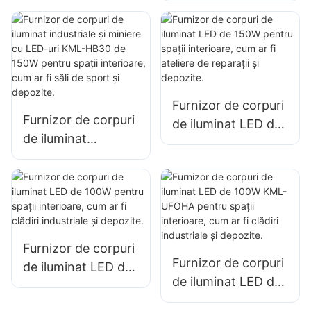
interior în fabrici,
iluminatul de mare
depozite etc.
îngustă KML-HB50,
pentru iluminatul
spațiilor interioare
din fabrici,
Furnizor de corpuri
depozite etc.
Furnizor de corpuri
de iluminat LED de
de iluminat
150W pentru spații
industriale și
interioare, cum ar fi
miniere cu LED-uri
ateliere de reparații
KML-HB30 de
și depozite.
150W pentru spații
interioare, cum ar fi
Furnizor de corpuri
săli de sport și
Furnizor de corpuri
de iluminat LED de
depozite.
de iluminat LED de
100W pentru spații
100W KML-UFOHA
interioare, cum ar fi