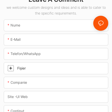
destinat spațiilor
interioare, cum ar fi
we welcome custom designs and ideas and is able to cater to
the specific requirements.
benzinăriile și
pasajele subterane.
Nume
E-Mail
Telefon/WhatsApp
Fişier
Companie
Site -ul Web
Conţinut