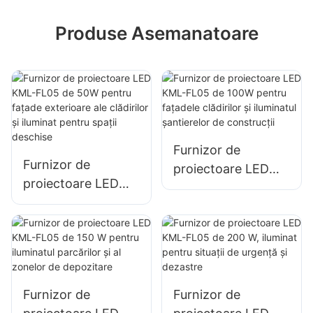
Produse Asemanatoare
Furnizor de
Furnizor de
proiectoare LED
proiectoare LED
KML-FL05 de 100W
KML-FL05 de 50W
pentru fațadele
pentru fațade
clădirilor și
exterioare ale
iluminatul
clădirilor și iluminat
șantierelor de
pentru spații
construcții
Furnizor de
Furnizor de
deschise