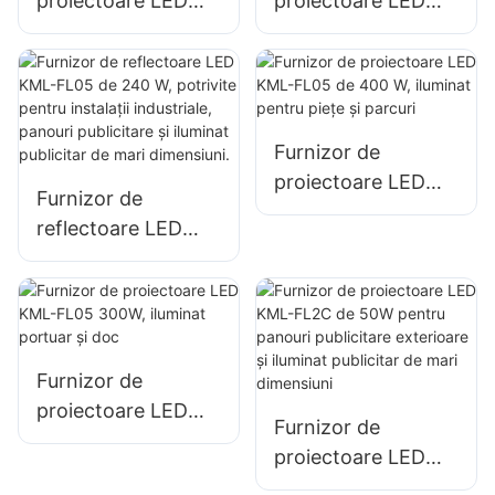
proiectoare LED
proiectoare LED
KML-FL05 de 150
KML-FL05 de 200
W pentru iluminatul
W, iluminat pentru
parcărilor și al
situații de urgență
zonelor de
și dezastre
depozitare
Furnizor de
proiectoare LED
Furnizor de
KML-FL05 de 400
reflectoare LED
W, iluminat pentru
KML-FL05 de 240
piețe și parcuri
W, potrivite pentru
instalații industriale,
panouri publicitare
și iluminat publicitar
Furnizor de
de mari dimensiuni.
proiectoare LED
Furnizor de
KML-FL05 300W,
proiectoare LED
iluminat portuar și
KML-FL2C de 50W