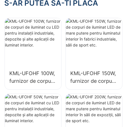
iluminatul interior în
iluminatul interior în
S-AR PUTEA SA-TI PLACA
fabrici industriale,
săli de expoziții, săli
săli de sport etc.
de sport etc.
KML-UFOHF 100W,
KML-UFOHF 150W,
furnizor de corpuri
furnizor de corpuri
de iluminat cu LED
de iluminat LED de
pentru instalații
mare putere pentru
industriale,
iluminatul interior în
depozite și alte
fabrici industriale,
aplicații de iluminat
săli de sport etc.
interior.