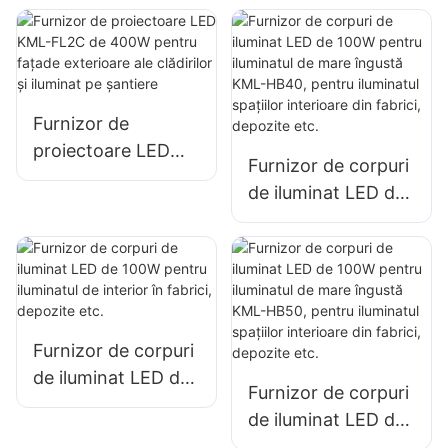
doc
pentru panouri
publicitare
exterioare și
iluminat publicitar
Furnizor de
de mari dimensiuni
proiectoare LED
Furnizor de corpuri
KML-FL2C de
de iluminat LED de
400W pentru
100W pentru
fațade exterioare
iluminatul de mare
ale clădirilor și
îngustă KML-HB40,
iluminat pe șantiere
pentru iluminatul
spațiilor interioare
Furnizor de corpuri
din fabrici,
de iluminat LED de
depozite etc.
Furnizor de corpuri
100W pentru
de iluminat LED de
iluminatul de
100W pentru