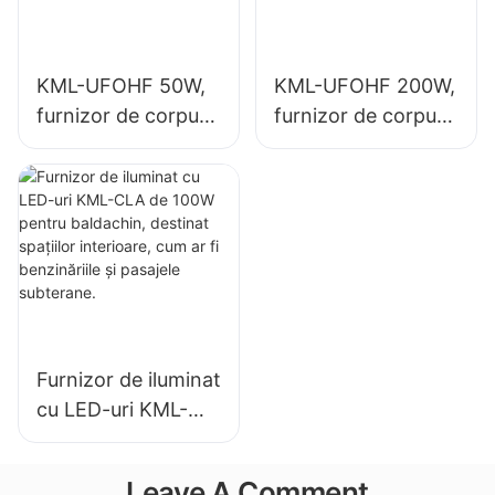
KML-UFOHF 50W,
KML-UFOHF 200W,
furnizor de corpuri
furnizor de corpuri
de iluminat cu LED
de iluminat LED de
pentru instalații
mare putere pentru
industriale,
iluminatul interior în
depozite și alte
săli de expoziții, săli
aplicații de iluminat
de sport etc.
interior.
Furnizor de iluminat
cu LED-uri KML-
CLA de 100W
pentru baldachin,
Leave A Comment