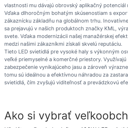
vlastnosti mu dávajú obrovský aplikačný potenciál 
Vďaka dlhoročným bohatým skúsenostiam s export
zákaznícku základňu na globálnom trhu. Inovatívn
sa prejavujú v našich produktoch značky KML, výra
svete. Vďaka modernizácii našej manažérskej efektí
medzi našimi zákazníkmi získali skvelú reputáciu.
Tieto LED svietidlá pre vysoké haly s výkonným o
veľké priemyselné a komerčné priestory. Využívajú
zabezpečenie vynikajúceho jasu a zároveň výrazne
tomu sú ideálnou a efektívnou náhradou za zastara
svietidlá, čím zvyšujú viditeľnosť a prevádzkovú efe
Ako si vybrať veľkoobc