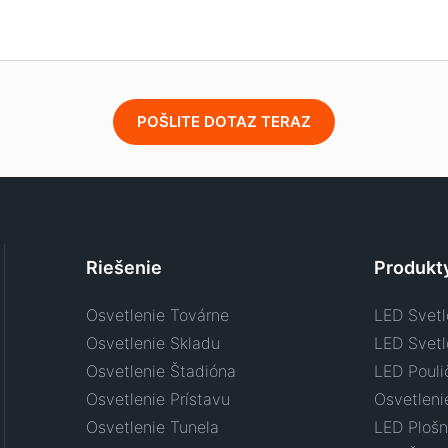
POŠLITE DOTAZ TERAZ
Riešenie
Produkt
Osvetlenie Továrne
LED Svetl
Osvetlenie Skladu
LED Svet
Osvetlenie Štadióna
LED Pouli
Osvetlenie Prístavu
Osvetleni
Osvetlenie Tunela
LED Plošn