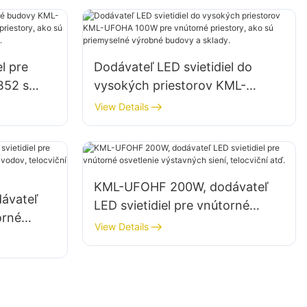
atď.
l pre
Dodávateľ LED svietidiel do
B52 s
vysokých priestorov KML-
útorné
UFOHA 100W pre vnútorné
View Details
yselné
priestory, ako sú priemyselné
dy.
výrobné budovy a sklady.
KML-UFOHF 200W, dodávateľ
ávateľ
LED svietidiel pre vnútorné
orné
osvetlenie výstavných siení,
View Details
ch
telocviční atď.
.