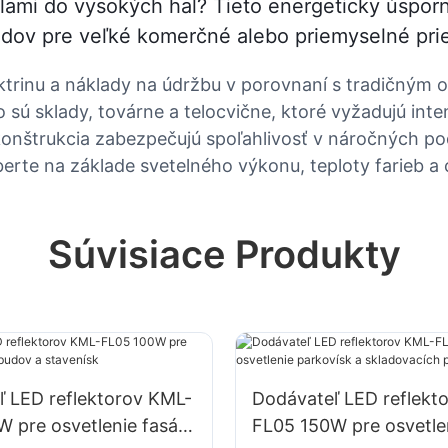
ami do vysokých hal? Tieto energeticky úsporn
adov pre veľké komerčné alebo priemyselné prie
ektrinu a náklady na údržbu v porovnaní s tradičným 
o sú sklady, továrne a telocvične, ktoré vyžadujú int
 konštrukcia zabezpečujú spoľahlivosť v náročných p
erte na základe svetelného výkonu, teploty farieb a ce
Súvisiace Produkty
ľ LED reflektorov KML-
Dodávateľ LED reflekt
 pre osvetlenie fasád
FL05 150W pre osvetle