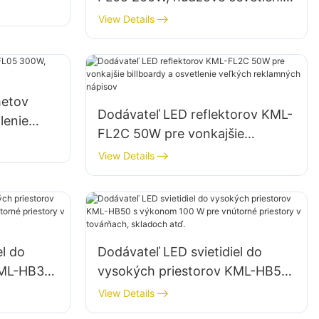
ch
a osvetlenie miest na pomoc pri
View Details
katastrofách
metov
Dodávateľ LED reflektorov KML-
lenie
FL2C 50W pre vonkajšie
billboardy a osvetlenie veľkých
View Details
reklamných nápisov
el do
Dodávateľ LED svietidiel do
KML-HB30
vysokých priestorov KML-HB50
vnútorné
s výkonom 100 W pre vnútorné
View Details
 skladoch
priestory v továrňach, skladoch