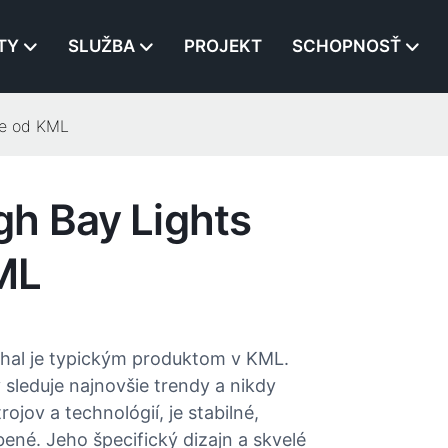
TY
SLUŽBA
PROJEKT
SCHOPNOSŤ
ne od KML
gh Bay Lights
ML
hal je typickým produktom v KML.
sleduje najnovšie trendy a nikdy
ov a technológií, je stabilné,
né. Jeho špecifický dizajn a skvelé