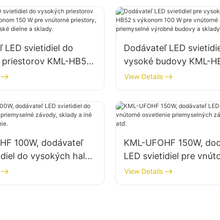
atď.
 LED svietidiel do
Dodávateľ LED svietidie
 priestorov KML-HB50
vysoké budovy KML-H
m 150 W pre vnútorné
výkonom 100 W pre vn
View Details
, ako sú opravárenské
priestory, ako sú priem
klady.
výrobné budovy a skla
F 100W, dodávateľ
KML-UFOHF 150W, dod
idiel do vysokých hal
LED svietidiel pre vnút
yselné závody, sklady
osvetlenie priemyselný
View Details
torné osvetlenie.
závodov, telocviční atď