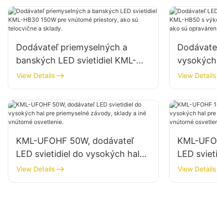
atď.
Dodávateľ priemyselných a
Dodávateľ
banských LED svietidiel KML-
vysokých
HB30 150W pre vnútorné
s výkono
View Details
View Details
priestory, ako sú telocvične a
priestory
sklady.
dielne a s
KML-UFOHF 50W, dodávateľ
KML-UFOH
LED svietidiel do vysokých hal
LED sviet
pre priemyselné závody, sklady
pre priem
View Details
View Details
a iné vnútorné osvetlenie.
a iné vnú