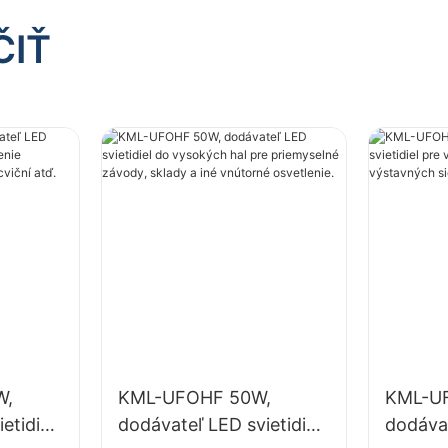
ČIŤ
W,
KML-UFOHF 50W,
KML-U
etidiel
dodávateľ LED svietidiel
dodávat