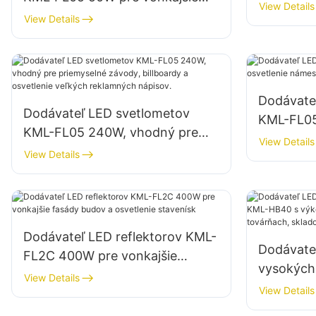
budov a s
View Details
fasády budov a osvetlenie
View Details
otvorených priestorov
Dodávate
Dodávateľ LED svetlometov
KML-FL05
KML-FL05 240W, vhodný pre
námestí 
View Details
priemyselné závody, billboardy a
View Details
osvetlenie veľkých reklamných
nápisov.
Dodávateľ LED reflektorov KML-
Dodávateľ
FL2C 400W pre vonkajšie
vysokých
fasády budov a osvetlenie
View Details
s výkono
View Details
stavenísk
priestory