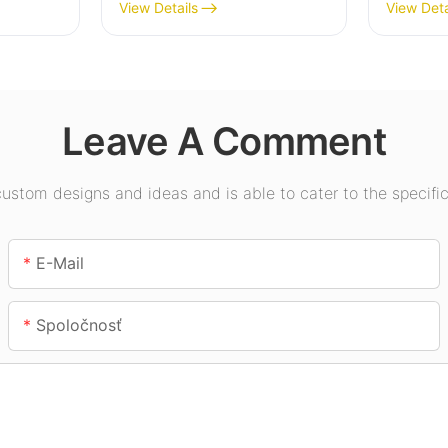
etlenie
do vysokých hal pre
pre vnú
View Details
View Deta
ávodov,
priemyselné závody,
výstavn
sklady a iné vnútorné
telocvi
osvetlenie.
Leave A Comment
stom designs and ideas and is able to cater to the specific
E-Mail
Spoločnosť