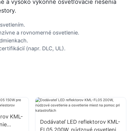
é a vysoko výkonné osvetľovacie riešenia
story.
osvetlením.
enzívne a rovnomerné osvetlenie.
odmienkach.
rtifikácií (napr. DLC, UL).
orov KML-
Dodávateľ LED reflektorov KML-
nie
FL05 200W, núdzové osvetlenie