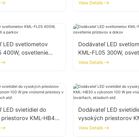
tavenísk
parkovísk a skladovací
View Details
priestorov
ľ LED svetlometov
Dodávateľ LED svetlo
 400W, osvetlenie
KML-FL05 300W, osvet
a parkov
prístavov a dokov
View Details
 LED svietidiel do
Dodávateľ LED svietidi
 priestorov KML-HB40
vysokých priestorov 
m 100 W pre vnútorné
s výkonom 100 W pre 
View Details
 v továrňach, skladoch
priestory v továrňach,