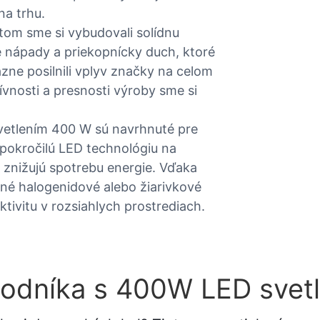
na trhu.
om sme si vybudovali solídnu
e nápady a priekopnícky duch, ktoré
zne posilnili vplyv značky na celom
vnosti a presnosti výroby sme si
svetlením 400 W sú navrhnuté pre
 pokročilú LED technológiu na
 znižujú spotrebu energie. Vďaka
né halogenidové alebo žiarivkové
ktivitu v rozsiahlych prostrediach.
hodníka s 400W LED svetl