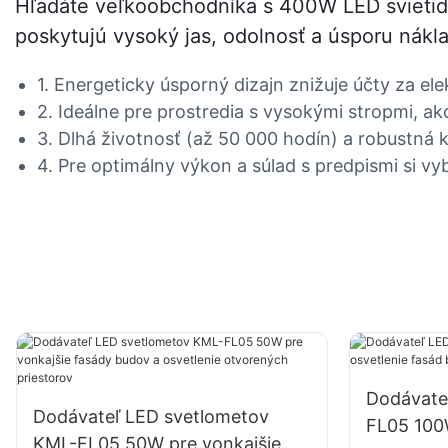
Hľadáte veľkoobchodníka s 400W LED svietidl
poskytujú vysoký jas, odolnosť a úsporu nákl
1. Energeticky úsporný dizajn znižuje účty za el
2. Ideálne pre prostredia s vysokými stropmi, ak
3. Dlhá životnosť (až 50 000 hodín) a robustná
4. Pre optimálny výkon a súlad s predpismi si vyb
Dodávate
Dodávateľ LED svetlometov
FL05 100W
KML-FL05 50W pre vonkajšie