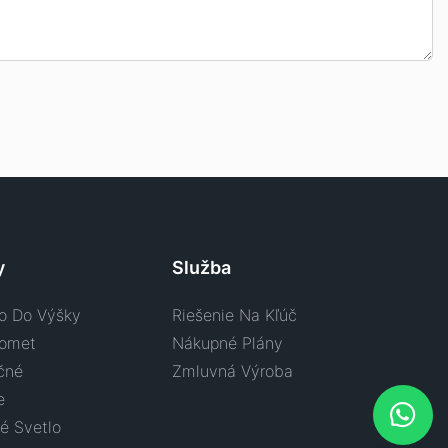
y
Služba
o Do Výšky
Riešenie Na Kľúč
lomet
Nákupné Plány
čné
Zmluvná Výroba
e
é Svetlo