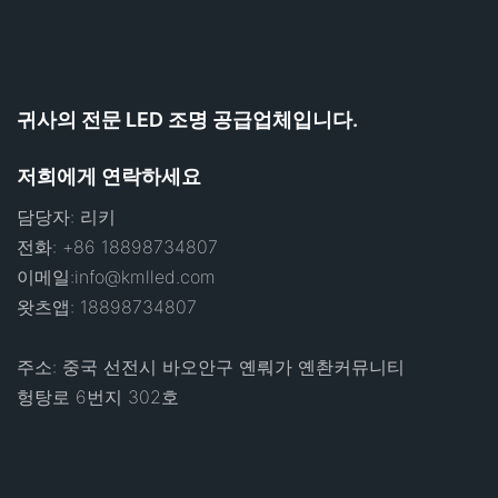
귀사의 전문 LED 조명 공급업체입니다.
저희에게 연락하세요
담당자: 리키
전화: +86 18898734807
이메일:
info@kmlled.com
왓츠앱: 18898734807
주소: 중국 선전시 바오안구 옌뤄가 옌촨커뮤니티
헝탕로 6번지 302호