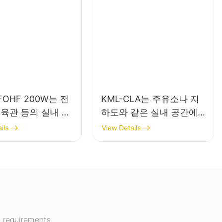
FOHF 200W는 전
KML-CLA는 주유소나 지
체육관 등의 실내 조
하도와 같은 실내 공간에
ED 하이베이 조명입
적합한 100W LED 캐노피
ils
View Details
조명 공급업체입니다.
 requirements.