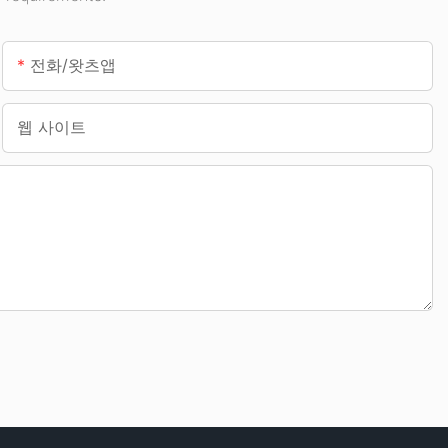
전화/왓츠앱
웹 사이트