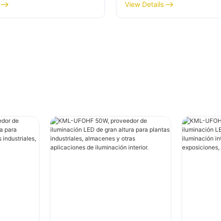
a plantas industriales,
altura para iluminación 
View Details
 y otras aplicaciones
en plantas industriales,
ción interior.
gimnasios, etc.