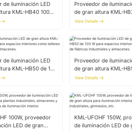
 de iluminación LED
Proveedor de iluminac
altura KML-HB40 100W
de gran altura KML-H
inación de espacios
para iluminación de es
View Details
 en fábricas,
interiores en fábricas,
, etc.
almacenes, etc.
 de iluminación LED
Proveedor de iluminac
altura KML-HB50 de 150
de gran altura KML-HB
pacios interiores como
W para espacios inter
View Details
de reparación y
edificios de fábricas in
s.
y almacenes.
F 100W, proveedor
KML-UFOHF 150W, pro
ación LED de gran
de iluminación LED de 