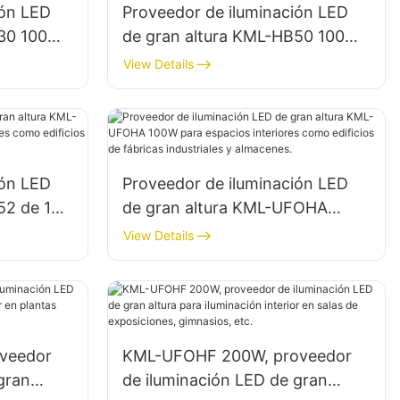
ión LED
Proveedor de iluminación LED
B30 100W
de gran altura KML-HB50 100W
pacios
para iluminación de espacios
View Details
interiores en fábricas,
almacenes, etc.
ión LED
Proveedor de iluminación LED
52 de 100
de gran altura KML-UFOHA
iores como
100W para espacios interiores
View Details
dustriales
como edificios de fábricas
industriales y almacenes.
veedor
KML-UFOHF 200W, proveedor
gran
de iluminación LED de gran