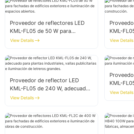
Proveedor de reflectores LED
Proveedor
KML-FL05 de 50 W para
KML-FL05
fachadas de edificios exteriores
fachadas 
View Details
View Details
e iluminación de espacios
iluminaci
abiertos.
construcc
Proveedor
Proveedor de reflector LED
KML-FL05
KML-FL05 de 240 W, adecuado
iluminaci
View Details
para plantas industriales, vallas
View Details
publicitarias e iluminación de
letreros grandes.