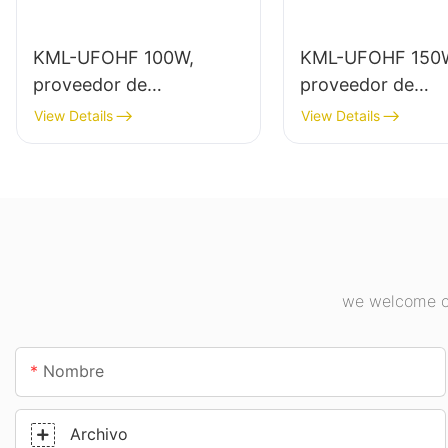
KML-UFOHF 100W,
KML-UFOHF 150
proveedor de
proveedor de
iluminación LED de gran
iluminación LED 
View Details
View Details
altura para plantas
altura para ilumi
industriales, almacenes y
interior en planta
otras aplicaciones de
industriales, gimn
iluminación interior.
etc.
we welcome cu
Nombre
Archivo