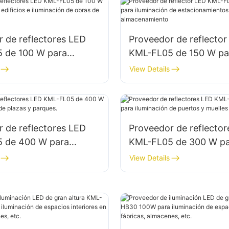
 de reflectores LED
Proveedor de reflector
 de 100 W para
KML-FL05 de 150 W pa
de edificios e
iluminación de estacio
View Details
ón de obras de
y áreas de almacenami
ión.
 de reflectores LED
Proveedor de reflecto
 de 400 W para
KML-FL05 de 300 W p
ón de plazas y parques.
iluminación de puertos
View Details