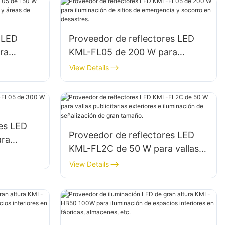
 LED
Proveedor de reflectores LED
ra
KML-FL05 de 200 W para
namientos
iluminación de sitios de
View Details
ento
emergencia y socorro en
desastres.
res LED
Proveedor de reflectores LED
ara
KML-FL2C de 50 W para vallas
 y muelles
publicitarias exteriores e
View Details
iluminación de señalización de
gran tamaño.