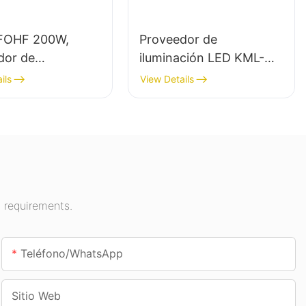
FOHF 200W,
Proveedor de
dor de
iluminación LED KML-
ción LED de gran
CLA de 100 W para
ils
View Details
para iluminación
espacios interiores
r en salas de
como gasolineras y
iones, gimnasios,
pasos subterráneos.
 requirements.
Teléfono/WhatsApp
Sitio Web