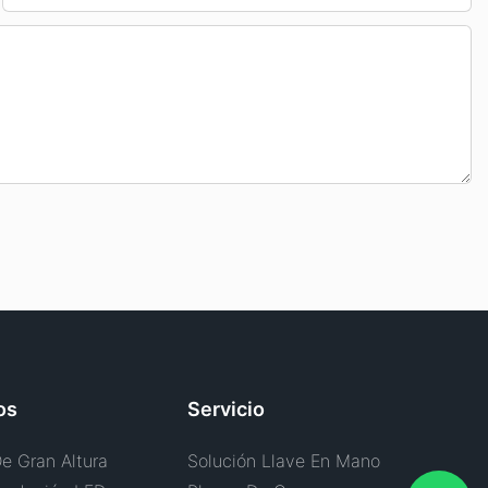
os
Servicio
e Gran Altura
Solución Llave En Mano