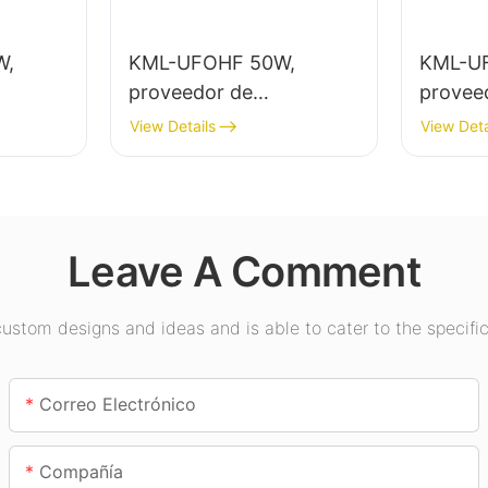
W,
KML-UFOHF 50W,
KML-U
proveedor de
provee
de gran
iluminación LED de gran
ilumina
View Details
View Deta
nación
altura para plantas
altura 
s
industriales, almacenes y
interio
asios,
otras aplicaciones de
exposic
iluminación interior.
etc.
Leave A Comment
stom designs and ideas and is able to cater to the specific
Correo Electrónico
Compañía