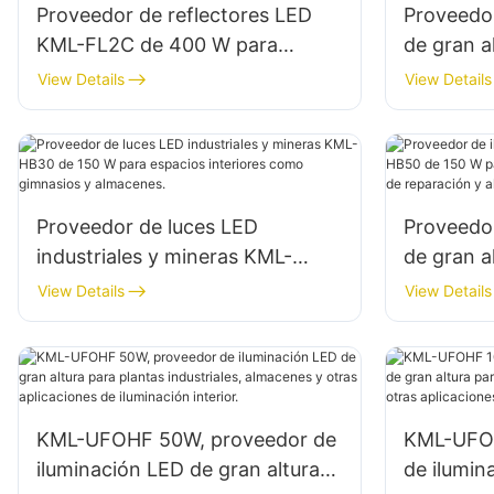
Proveedor de reflectores LED
Proveedor
KML-FL2C de 400 W para
de gran 
fachadas de edificios exteriores
para ilum
View Details
View Details
e iluminación de obras de
interiores
construcción.
almacenes
Proveedor de luces LED
Proveedor
industriales y mineras KML-
de gran 
HB30 de 150 W para espacios
W para es
View Details
View Details
interiores como gimnasios y
talleres 
almacenes.
almacene
KML-UFOHF 50W, proveedor de
KML-UFOH
iluminación LED de gran altura
de ilumin