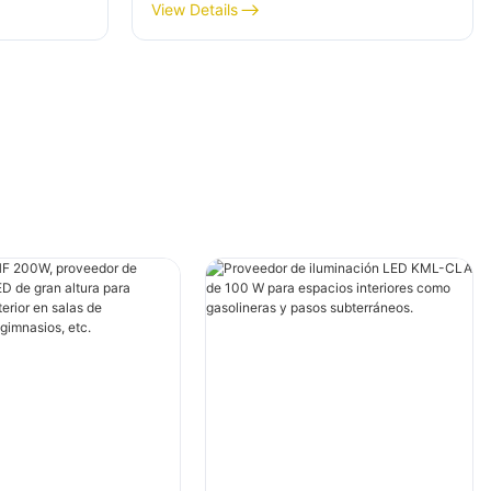
interior
altura para iluminación interior
View Details
en salas de exposiciones,
gimnasios, etc.