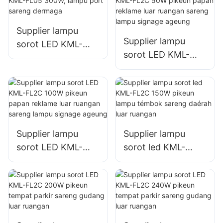
industri, papan
reklame, sareng
lampu rambu
Supplier lampu
Supplier lampu
ageung.
sorot LED KML-
sorot LED KML-
FL05 300W, lampu
FL2C 50W pikeun
port sareng
papan reklame luar
dermaga
ruangan sareng
lampu signage
ageung
Supplier lampu
Supplier lampu
sorot LED KML-
sorot led KML-
FL2C 100W pikeun
FL2C 150W pikeun
papan reklame luar
lampu témbok
ruangan sareng
sareng daérah luar
lampu signage
ruangan
ageung