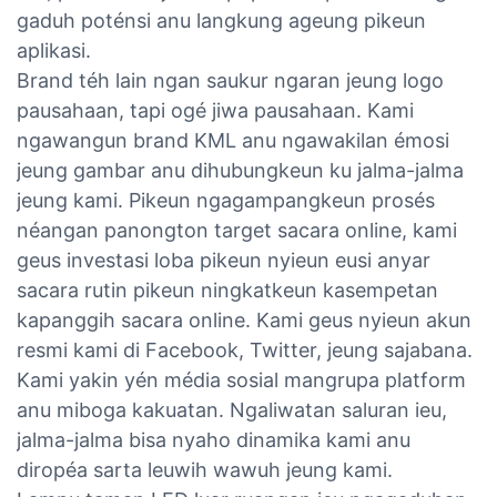
gaduh poténsi anu langkung ageung pikeun
aplikasi.
Brand téh lain ngan saukur ngaran jeung logo
pausahaan, tapi ogé jiwa pausahaan. Kami
ngawangun brand KML anu ngawakilan émosi
jeung gambar anu dihubungkeun ku jalma-jalma
jeung kami. Pikeun ngagampangkeun prosés
néangan panongton target sacara online, kami
geus investasi loba pikeun nyieun eusi anyar
sacara rutin pikeun ningkatkeun kasempetan
kapanggih sacara online. Kami geus nyieun akun
resmi kami di Facebook, Twitter, jeung sajabana.
Kami yakin yén média sosial mangrupa platform
anu miboga kakuatan. Ngaliwatan saluran ieu,
jalma-jalma bisa nyaho dinamika kami anu
diropéa sarta leuwih wawuh jeung kami.