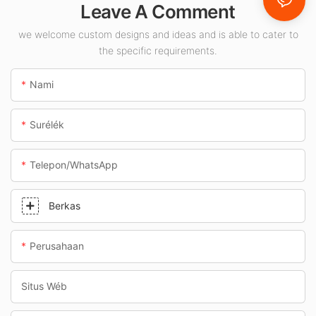
Leave A Comment
ruangan sapertos
pom bensin sareng
we welcome custom designs and ideas and is able to cater to
the specific requirements.
jalan bawah tanah.
Nami
Surélék
Telepon/whatsApp
Berkas
Perusahaan
Situs Wéb