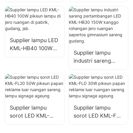
FL2C 750W pikeun
FL2C 1000W
terminal palabuhan
pikeun terminal
sareng bandara
palabuhan sareng
luar ruangan
bandara luar
ruangan
Supplier lampu LED
KML-HB40 100W
Supplier lampu
pikeun lampu di
industri sareng
jero ruangan di
pertambangan LED
pabrik, gudang, jsb.
KML-HB30 150W
kanggo rohangan
jero ruangan
sapertos
Supplier lampu
Supplier lampu
gimnasium sareng
sorot LED KML-
sorot LED KML-FLD
gudang.
FL20 50W pikeun
30W pikeun papan
papan reklame luar
reklame luar