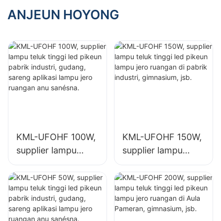
ruangan sareng
ruangan sareng
ANJEUN HOYONG
lampu signage
lampu signage
ageung
ageung
KML-UFOHF 100W,
KML-UFOHF 150W,
supplier lampu
supplier lampu
teluk tinggi led
teluk tinggi led
pikeun pabrik
pikeun lampu jero
industri, gudang,
ruangan di pabrik
sareng aplikasi
industri,
lampu jero ruangan
gimnasium, jsb.