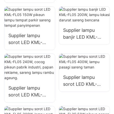
FL05 50W pikeun
fasad wangunan
fasad wangunan
sareng lampu lokasi
luar ruangan
konstruksi
sareng lampu
rohangan terbuka
Supplier lampu
Supplier lampu
banjir LED KML-
sorot LED KML-
FL05 200W, lampu
FL05 150W pikeun
lokasi darurat
lampu tempat
sareng bencana
parkir sareng
tempat
panyimpenan
Supplier lampu
sorot LED KML-
Supplier lampu
FL05 400W, lampu
sorot LED KML-
pasagi sareng
FL05 240W, cocog
taman
pikeun pabrik