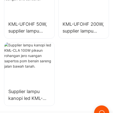
anu sanésna.
KML-UFOHF 50W,
KML-UFOHF 200W,
supplier lampu
supplier lampu
teluk tinggi led
teluk tinggi led
pikeun pabrik
pikeun lampu jero
industri, gudang,
ruangan di Aula
sareng aplikasi
Pameran,
lampu jero ruangan
gimnasium, jsb.
anu sanésna.
Supplier lampu
kanopi led KML-
CLA 100W pikeun
rohangan jero