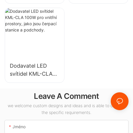
svítidel do
svítidel pro vnitřní
vysokých hal pro
osvětlení
průmyslové
výstavních hal,
závody, sklady a
tělocvičen atd.
další vnitřní
osvětlení.
Dodavatel LED
svítidel KML-CLA
100W pro vnitřní
prostory, jako jsou
Leave A Comment
čerpací stanice a
podchody.
we welcome custom designs and ideas and is able to cater to
the specific requirements.
Jméno