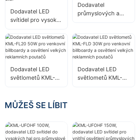
Dodavatel
Dodavatel LED
průmyslových a
svítidel pro vysoké
důlních LED světel
budovy KML-HB40
KML-HB30 150W
100W pro osvětlení
pro vnitřní
vnitřních prostor v
prostory, jako jsou
továrnách,
tělocvičny a sklady.
skladech atd.
Dodavatel LED
Dodavatel LED
světlometů KML-
světlometů KML-
FL20 50W pro
FLD 30W pro
venkovní billboardy
venkovní billboardy
a osvětlení velkých
a osvětlení velkých
MŮŽEŠ SE LÍBIT
reklamních poutačů
reklamních poutačů