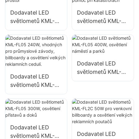
Dodavatel LED
Dodavatel LED
světlometů KML-
světlometů KML-
FL05 150W pro
FL05 200W,
osvětlení parkovišť
nouzové osvětlení
a skladovacích
a osvětlení míst pro
prostor
pomoc při
katastrofách
Dodavatel LED
světlometů KML-
Dodavatel LED
FL05 400W,
světlometů KML-
osvětlení náměstí a
FL05 240W,
parků
vhodných pro
průmyslové
závody, billboardy
a osvětlení velkých
Dodavatel LED
Dodavatel LED
reklamních cedulí.
světlometů KML-