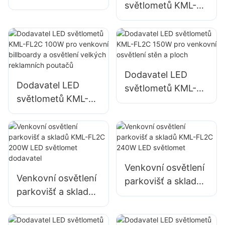
světlometů KML-
FL05 300W,
FL2C 50W pro
osvětlení přístavů a
venkovní billboardy
​​doků
a osvětlení velkých
reklamních poutačů
Dodavatel LED
Dodavatel LED
světlometů KML-
světlometů KML-
FL2C 150W pro
FL2C 100W pro
venkovní osvětlení
venkovní billboardy
stěn a ploch
a osvětlení velkých
reklamních poutačů
Venkovní osvětlení
Venkovní osvětlení
parkovišť a skladů
parkovišť a skladů
KML-FL2C 240W
KML-FL2C 200W
LED světlomet
LED světlomet