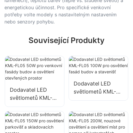
lumenech), teplotu barev (teplé vs. studené světlo) a
energetickou účinnost. Pro specifické venkovní
potřeby volte modely s nastavitelným nastavením
nebo senzory pohybu.
Související Produkty
Dodavatel LED
Dodavatel LED
světlometů KML-
světlometů KML-
FL05 100W pro
FL05 50W pro
osvětlení fasád
venkovní fasády
budov a stavenišť
budov a osvětlení
otevřených prostor