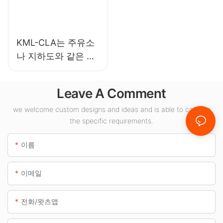
KML-CLA는 주유소
나 지하도와 같은 실
내 공간에 적합한
100W LED 캐노피
Leave A Comment
조명 공급업체입니
다.
we welcome custom designs and ideas and is able to cater to
the specific requirements.
이름
이메일
전화/왓츠앱