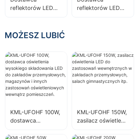
takich jak sale
reflektorów LED
reflektorów LED
gimnastyczne i
KML-FL20 50W do
KML-FLD 30W do
magazyny.
oświetlenia
oświetlenia
zewnętrznych
zewnętrznych
MOŻESZ LUBIĆ
billboardów i
billboardów i
dużych szyldów
dużych szyldów
reklamowych
reklamowych
KML-UFOHF 100W,
KML-UFOHF 150W,
dostawca
zasilacz oświetlenia
oświetlenia
LED do
wysokiego
zastosowań