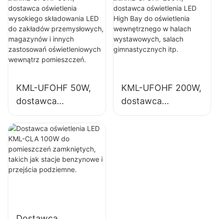
składowania LED
wewnętrznych w
do zakładów
zakładach
przemysłowych,
przemysłowych,
magazynów i
salach
innych zastosowań
gimnastycznych
oświetleniowych
itp.
KML-UFOHF 50W,
KML-UFOHF 200W,
wewnątrz
dostawca
dostawca
pomieszczeń.
oświetlenia
oświetlenia LED
wysokiego
High Bay do
składowania LED
oświetlenia
do zakładów
wewnętrznego w
przemysłowych,
halach
magazynów i
wystawowych,
innych zastosowań
salach
oświetleniowych
gimnastycznych
Dostawca