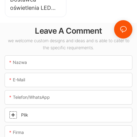
wewnątrz
itp.
oświetlenia LED
pomieszczeń.
KML-CLA 100W do
pomieszczeń
Leave A Comment
zamkniętych,
takich jak stacje
we welcome custom designs and ideas and is able to cater to
the specific requirements.
benzynowe i
przejścia
Nazwa
podziemne.
E-Mail
Telefon/WhatsApp
Plik
Firma