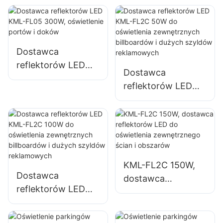
oświetlenia
zakładów
przemysłowych,
billboardów i
Dostawca
dużych szyldów
reflektorów LED
Dostawca
reklamowych.
KML-FL05 300W,
reflektorów LED
oświetlenie portów
KML-FL2C 50W do
i doków
oświetlenia
zewnętrznych
billboardów i
dużych szyldów
KML-FL2C 150W,
reklamowych
Dostawca
dostawca
reflektorów LED
reflektorów LED do
KML-FL2C 100W
oświetlenia
do oświetlenia
zewnętrznego