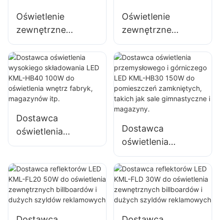
placów budowy
Oświetlenie
Oświetlenie
zewnętrzne
zewnętrzne
terminali
terminali
portowych i lotnisk
portowych i lotnisk
Dostawca
Dostawca
reflektorów LED
reflektorów LED
KML-FL2C 750W
KML-FL2C 1000W
Dostawca
Dostawca
oświetlenia
oświetlenia
wysokiego
przemysłowego i
składowania LED
górniczego LED
KML-HB40 100W
KML-HB30 150W
do oświetlenia
do pomieszczeń
wnętrz fabryk,
zamkniętych,
magazynów itp.
Dostawca
Dostawca