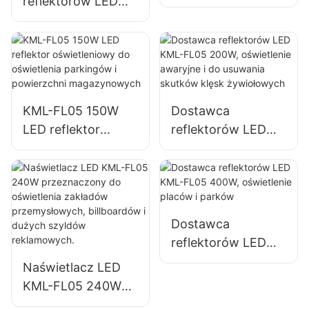
reflektorów LED
dostawca do
KML-FL05 50W do
oświetlenia elewacji
oświetlenia elewacji
budynków i placów
budynków
budowy
zewnętrznych i
przestrzeni
KML-FL05 150W
Dostawca
otwartych
LED reflektor
reflektorów LED
oświetleniowy do
KML-FL05 200W,
oświetlenia
oświetlenie
parkingów i
awaryjne i do
powierzchni
usuwania skutków
magazynowych
klęsk żywiołowych
Dostawca
reflektorów LED
KML-FL05 400W,
Naświetlacz LED
oświetlenie placów
KML-FL05 240W
i parków
przeznaczony do