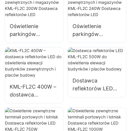
zewnętrznych
ścian i obszarów
billboardów i
dużych szyldów
Oświetlenie
Oświetlenie
reklamowych
parkingów
parkingów
zewnętrznych i
zewnętrznych i
magazynów KML-
magazynów KML-
FL2C 200W
FL2C 240W
Dostawca
Dostawca
reflektorów LED
reflektorów LED
Dostawca
KML-FL2C 400W –
reflektorów LED
dostawca
KML-FL2C 500W
reflektorów LED do
do oświetlenia
oświetlenia elewacji
elewacji budynków
budynków
i placów budowy
zewnętrznych i