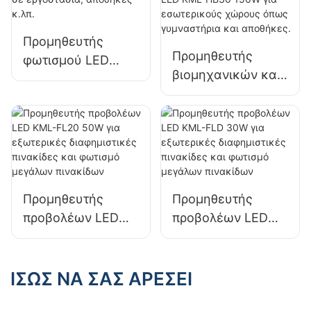
KML-FL2C 750W
KML-FL2C 1000W
LED με προβολείς
LED με προβολείς
Προμηθευτής
Προμηθευτής
φωτισμού LED
βιομηχανικών και
KML-HB40 100W
εξορυκτικών
για φωτισμό
φωτιστικών LED
εσωτερικών
KML-HB30 150W
χώρων σε
για εσωτερικούς
εργοστάσια,
χώρους όπως
αποθήκες κ.λπ.
γυμναστήρια και
Προμηθευτής
Προμηθευτής
αποθήκες.
προβολέων LED
προβολέων LED
KML-FL20 50W για
KML-FLD 30W για
εξωτερικές
εξωτερικές
διαφημιστικές
διαφημιστικές
ΊΣΩΣ ΝΑ ΣΑΣ ΑΡΈΣΕΙ
πινακίδες και
πινακίδες και