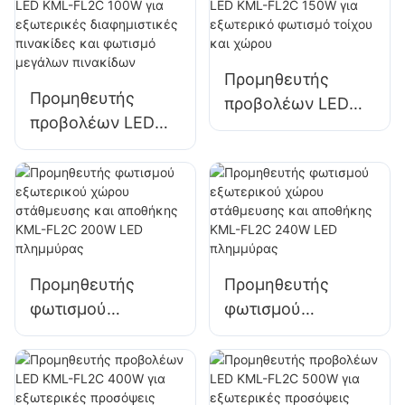
διαφημιστικές
πινακίδες και
φωτισμό μεγάλων
Προμηθευτής
πινακίδων
Προμηθευτής
προβολέων LED
προβολέων LED
KML-FL2C 150W
KML-FL2C 100W
για εξωτερικό
για εξωτερικές
φωτισμό τοίχου
διαφημιστικές
και χώρου
πινακίδες και
φωτισμό μεγάλων
πινακίδων
Προμηθευτής
Προμηθευτής
φωτισμού
φωτισμού
εξωτερικού χώρου
εξωτερικού χώρου
στάθμευσης και
στάθμευσης και
αποθήκης KML-
αποθήκης KML-