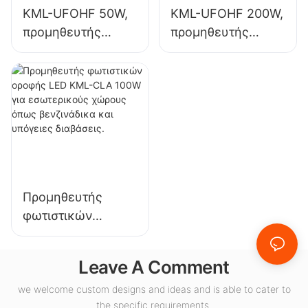
KML-UFOHF 50W,
KML-UFOHF 200W,
προμηθευτής
προμηθευτής
φωτιστικών LED
φωτιστικών LED
υψηλής ευκρίνειας
υψηλής ευκρίνειας
για βιομηχανικές
για εσωτερικό
εγκαταστάσεις,
φωτισμό σε
αποθήκες και
εκθεσιακούς
άλλες εφαρμογές
χώρους,
εσωτερικού
γυμναστήρια κ.λπ.
φωτισμού.
Προμηθευτής
φωτιστικών
οροφής LED KML-
CLA 100W για
Leave A Comment
εσωτερικούς
χώρους όπως
we welcome custom designs and ideas and is able to cater to
the specific requirements.