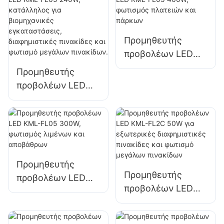
έκτακτης ανάγκης
στάθμευσης και
και βοήθειας σε
αποθήκευσης
καταστροφές
Προμηθευτής
προβολέων LED
KML-FL05 400W,
Προμηθευτής
φωτισμός
προβολέων LED
πλατειών και
KML-FL05 240W,
πάρκων
κατάλληλος για
βιομηχανικές
εγκαταστάσεις,
διαφημιστικές
Προμηθευτής
πινακίδες και
Προμηθευτής
προβολέων LED
φωτισμό μεγάλων
προβολέων LED
KML-FL05 300W,
πινακίδων.
KML-FL2C 50W για
φωτισμός λιμένων
εξωτερικές
και αποβάθρων