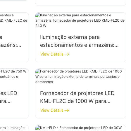
grandes placas de sinalização.
a
Iluminação externa para
mazéns:
estacionamentos e armazéns:
res LED
fornecedor de projetores LED
View Details
KML-FL2C de 240 W
res LED
Fornecedor de projetores LED
ara
KML-FL2C de 1000 W para
terminais
iluminação externa de terminais
View Details
s
portuários e aeroportos