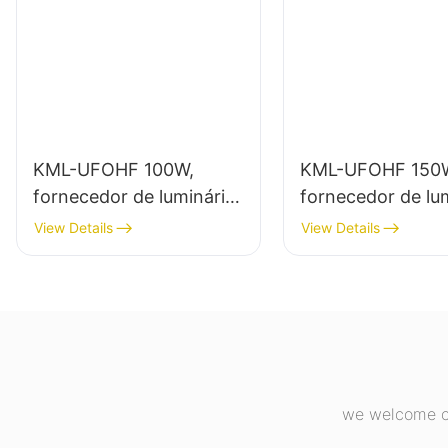
KML-UFOHF 100W,
KML-UFOHF 150
fornecedor de luminária
fornecedor de lu
LED de alta potência
LED de alta potê
View Details
View Details
para instalações
para iluminação i
industriais, armazéns e
em instalações
outras aplicações de
industriais, ginási
iluminação interna.
we welcome cu