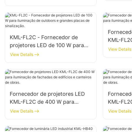
iluminação de grandes placas.
Forneced
KML-FL2C - Fornecedor de
KML-FL2C
projetores LED de 100 W para
iluminaçã
View Details
iluminação de outdoors e
View Details
áreas.
grandes placas de sinalização.
Fornecedor de projetores LED
Forneced
KML-FL2C de 400 W para
KML-FL2C
iluminação de fachadas de
iluminaçã
View Details
View Details
edifícios e canteiros de obras.
edifícios 