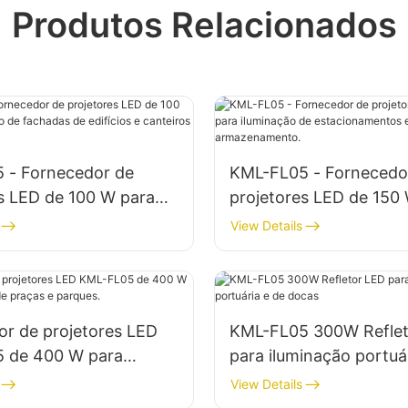
Produtos Relacionados
 - Fornecedor de
KML-FL05 - Fornecedo
s LED de 100 W para
projetores LED de 150
o de fachadas de
iluminação de estacio
View Details
e canteiros de obras.
e áreas de armazenam
or de projetores LED
KML-FL05 300W Reflet
 de 400 W para
para iluminação portuá
o de praças e parques.
docas
View Details