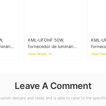
W,
KML-UFOHF 50W,
KML-U
minária
fornecedor de luminária
fornece
ncia
LED de alta potência
LED de 
View Details
View Deta
nterna
para instalações
para il
industriais, armazéns e
em pav
os, etc.
outras aplicações de
exposiç
iluminação interna.
etc.
Leave A Comment
stom designs and ideas and is able to cater to the specific