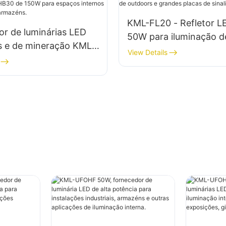
KML-FL20 - Refletor L
r de luminárias LED
50W para iluminação d
is e de mineração KML-
outdoors e grandes pl
View Details
150W para espaços
sinalização.
como ginásios e
.