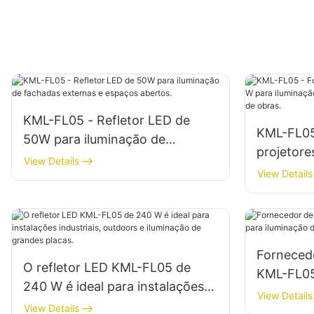
KML-FL05 - Refletor LED de
KML-FL05
50W para iluminação de
projetore
fachadas externas e espaços
View Details
iluminaçã
View Details
abertos.
edifícios 
Forneced
O refletor LED KML-FL05 de
KML-FL05
240 W é ideal para instalações
iluminaçã
View Details
industriais, outdoors e
View Details