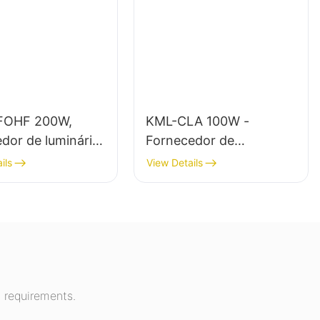
FOHF 200W,
KML-CLA 100W -
dor de luminárias
Fornecedor de
alta potência
luminárias LED para
ils
View Details
uminação interna
áreas internas, como
ilhões de
postos de gasolina e
ões, ginásios,
passagens subterrâneas.
 requirements.