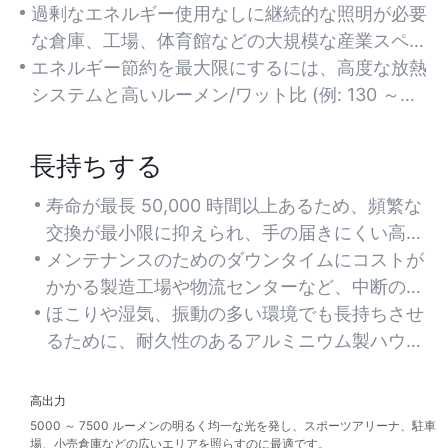
なく、高い明るさを維持しながら電気コストを最
過剰なエネルギー使用なしに継続的な照明が必要
大 60% 削減します。
な倉庫、工場、体育館などの大規模な産業スペー
スに最適です。
エネルギー節約を最大限にするには、高度な放熱
システムと高いルーメン/ワット比 (例: 130 ～
150 lm/W) を備えたモデルを探してください。
長持ちする
寿命が最長 50,000 時間以上あるため、頻繁な
交換が最小限に抑えられ、手の届きにくい高天
井への設置に最適です。
メンテナンスのためのダウンタイムにコストが
かかる製造工場や物流センターなど、中断のな
い照明が必要な環境に適しています。
ほこりや湿気、振動の多い環境でも長持ちさせ
るために、耐久性のあるアルミニウム製ハウジ
ングと IP65+ 定格を備えた器具を選択してくだ
さい。
高出力
5000 ～ 7500 ルーメンの明るく均一な光を発し、スポーツアリーナ、駐車
場、小売倉庫などの広いエリアを照らすのに最適です。