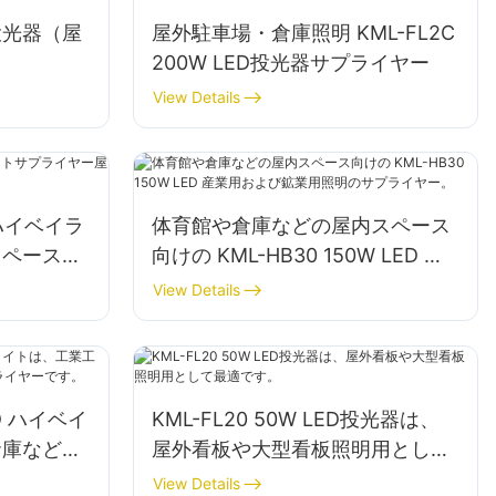
ED投光器（屋
屋外駐車場・倉庫照明 KML-FL2C
）
200W LED投光器サプライヤー
View Details
EDハイベイラ
体育館や倉庫などの屋内スペース
スペース照
向けの KML-HB30 150W LED 産
業用および鉱業用照明のサプライ
View Details
ヤー。
ED ハイベイ
KML-FL20 50W LED投光器は、
倉庫などの
屋外看板や大型看板照明用として
ライヤーで
最適です。
View Details