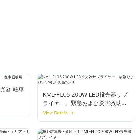
D投光器 駐車
KML-FL05 200W LED投光器サプ
ライヤー、緊急および災害救助現
場の照明
View Details