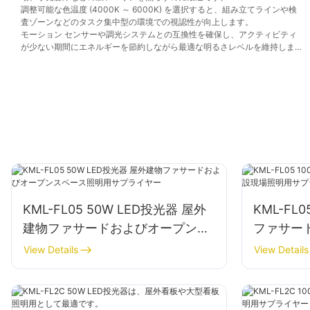
調整可能な色温度 (4000K ～ 6000K) を選択すると、組み立てラインや検
査ゾーンなどのタスク集中型の環境での視認性が向上します。
モーション センサーや調光システムとの互換性を確保し、アクティビティ
が少ない期間にエネルギーを節約しながら最適な明るさレベルを維持しま
す。
KML-FL05 50W LED投光器 屋外
KML-FL
建物ファサードおよびオープンス
ファサー
ペース照明用サプライヤー
サプライ
View Details
View Details