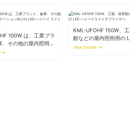
す。
KML-UFOHF 150W
OHF 100W は、工業プラ
館などの屋内照明用の L
庫、その他の屋内照明ア
ベイライトサプライヤ
View Details
ョン向けの LED ハイ
イト サプライヤーです。