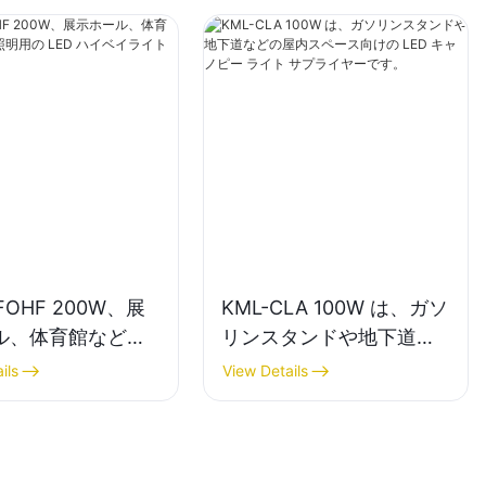
FOHF 200W、展
KML-CLA 100W は、ガソ
ル、体育館などの
リンスタンドや地下道な
用の LED ハイベ
どの屋内スペース向けの
ils
View Details
トサプライヤー。
LED キャノピー ライト サ
プライヤーです。