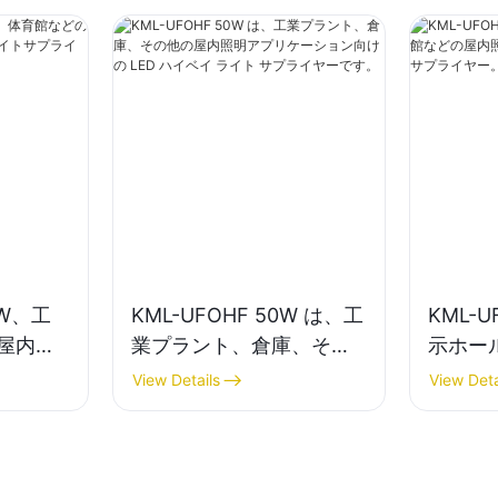
0W、工
KML-UFOHF 50W は、工
KML-U
屋内照
業プラント、倉庫、その
示ホー
ベイライ
他の屋内照明アプリケー
屋内照明
View Details
View Deta
ション向けの LED ハイベ
イライ
イ ライト サプライヤーで
す。