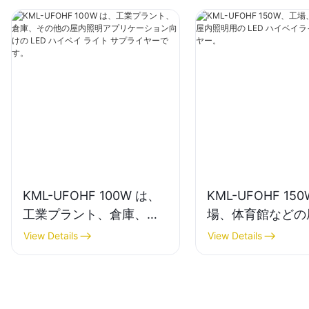
KML-UFOHF 100W は、
KML-UFOHF 15
工業プラント、倉庫、そ
場、体育館などの
の他の屋内照明アプリケ
明用の LED ハイ
View Details
View Details
ーション向けの LED ハイ
トサプライヤー。
ベイ ライト サプライヤー
です。