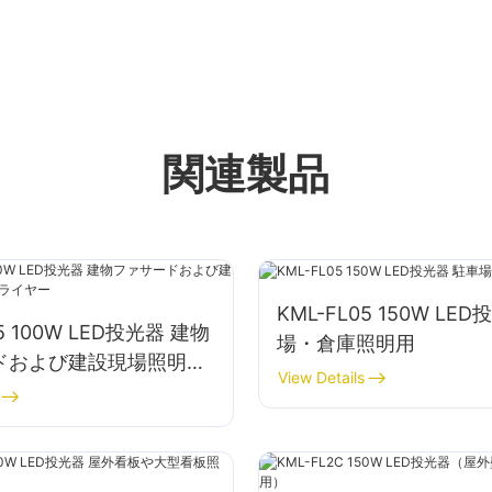
関連製品
KML-FL05 150W LE
05 100W LED投光器 建物
場・倉庫照明用
ドおよび建設現場照明用
View Details
ヤー