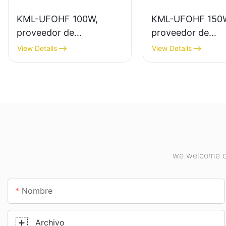
KML-UFOHF 100W,
KML-UFOHF 150
proveedor de
proveedor de
iluminación LED de gran
iluminación LED 
View Details
View Details
altura para plantas
altura para ilumi
industriales, almacenes y
interior en planta
otras aplicaciones de
industriales, gimn
iluminación interior.
etc.
we welcome cu
Nombre
Archivo