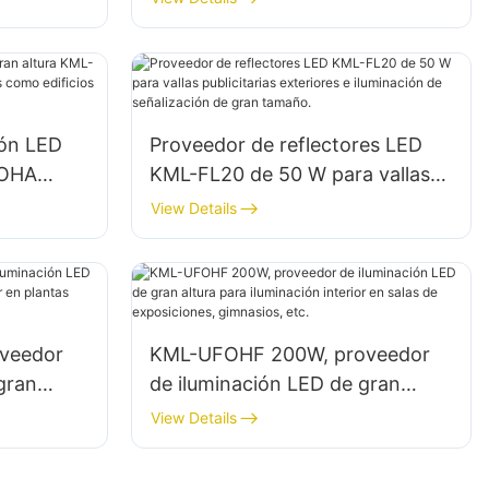
interiores como gimnasios y
almacenes.
ión LED
Proveedor de reflectores LED
FOHA
KML-FL20 de 50 W para vallas
eriores
publicitarias exteriores e
View Details
icas
iluminación de señalización de
s.
gran tamaño.
veedor
KML-UFOHF 200W, proveedor
gran
de iluminación LED de gran
interior
altura para iluminación interior
View Details
en salas de exposiciones,
gimnasios, etc.