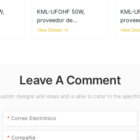
W,
KML-UFOHF 50W,
KML-U
proveedor de
provee
de gran
iluminación LED de gran
ilumina
View Details
View Deta
nación
altura para plantas
altura 
s
industriales, almacenes y
interio
asios,
otras aplicaciones de
exposic
iluminación interior.
etc.
Leave A Comment
stom designs and ideas and is able to cater to the specific
Correo Electrónico
Compañía