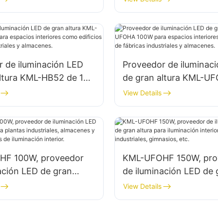
 en fábricas,
interiores en fábricas,
, etc.
almacenes, etc.
 de iluminación LED
Proveedor de iluminac
altura KML-HB52 de 100
de gran altura KML-U
pacios interiores como
100W para espacios int
View Details
de fábricas industriales
como edificios de fábr
nes.
industriales y almacene
F 100W, proveedor
KML-UFOHF 150W, pro
ación LED de gran
de iluminación LED de 
a plantas industriales,
altura para iluminación 
View Details
 y otras aplicaciones
en plantas industriales,
ción interior.
gimnasios, etc.