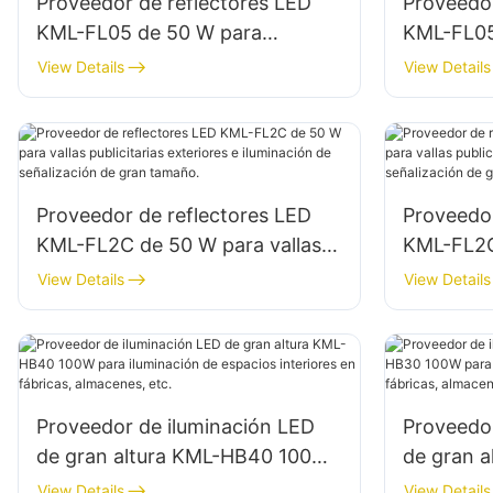
Proveedor de reflectores LED
Proveedor
KML-FL05 de 50 W para
KML-FL05
fachadas de edificios exteriores
fachadas 
View Details
View Details
e iluminación de espacios
iluminaci
abiertos.
construcc
Proveedor de reflectores LED
Proveedor
KML-FL2C de 50 W para vallas
KML-FL2C
publicitarias exteriores e
publicitar
View Details
View Details
iluminación de señalización de
iluminaci
gran tamaño.
gran tam
Proveedor de iluminación LED
Proveedor
de gran altura KML-HB40 100W
de gran 
para iluminación de espacios
para ilum
View Details
View Details