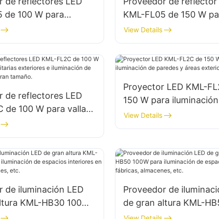
 de reflectores LED
Proveedor de reflector
 de 100 W para
KML-FL05 de 150 W pa
de edificios e
iluminación de estacio
View Details
ón de obras de
y áreas de almacenami
ión.
Proyector LED KML-FL
 de reflectores LED
150 W para iluminación
 de 100 W para vallas
paredes y áreas exterio
View Details
ias exteriores e
ón de señalización de
año.
 de iluminación LED
Proveedor de iluminac
altura KML-HB30 100W
de gran altura KML-H
inación de espacios
para iluminación de es
View Details