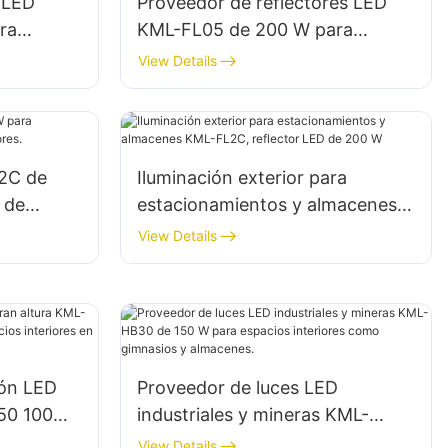
 LED
Proveedor de reflectores LED
ra
KML-FL05 de 200 W para
namientos
iluminación de sitios de
View Details
ento
emergencia y socorro en
desastres.
2C de
Iluminación exterior para
 de
estacionamientos y almacenes
res.
KML-FL2C, reflector LED de 200
View Details
W
ión LED
Proveedor de luces LED
B50 100W
industriales y mineras KML-
pacios
HB30 de 150 W para espacios
View Details