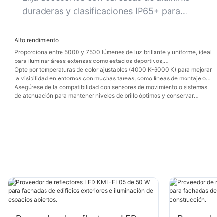
tiempo de inactividad por mantenimiento es
duraderas y clasificaciones IP65+ para
costoso.
garantizar la longevidad en entornos
polvorientos, húmedos o con mucha
Alto rendimiento
vibración.
Proporciona entre 5000 y 7500 lúmenes de luz brillante y uniforme, ideal
para iluminar áreas extensas como estadios deportivos,
estacionamientos o almacenes minoristas.
Opte por temperaturas de color ajustables (4000 K-6000 K) para mejorar
la visibilidad en entornos con muchas tareas, como líneas de montaje o
zonas de inspección.
Asegúrese de la compatibilidad con sensores de movimiento o sistemas
de atenuación para mantener niveles de brillo óptimos y conservar
energía durante los períodos de baja actividad.