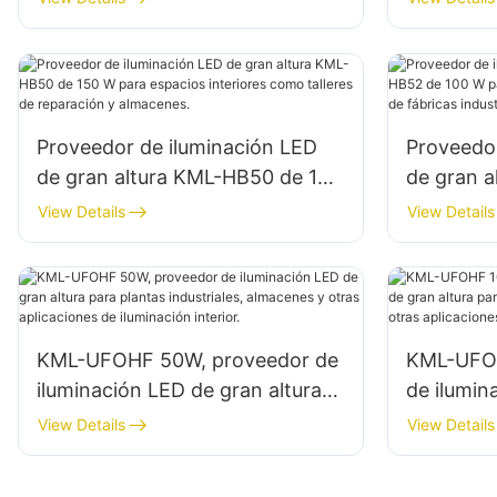
interiores en fábricas,
interiores
almacenes, etc.
almacenes
Proveedor de iluminación LED
Proveedor
de gran altura KML-HB50 de 150
de gran 
W para espacios interiores como
W para es
View Details
View Details
talleres de reparación y
edificios 
almacenes.
y almace
KML-UFOHF 50W, proveedor de
KML-UFOH
iluminación LED de gran altura
de ilumin
para plantas industriales,
altura par
View Details
View Details
almacenes y otras aplicaciones
almacenes
de iluminación interior.
de ilumina