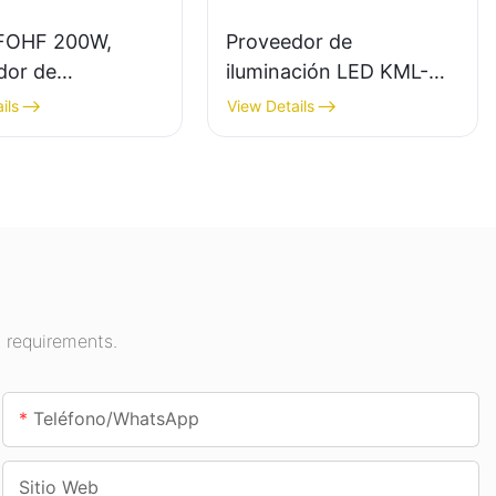
FOHF 200W,
Proveedor de
dor de
iluminación LED KML-
ción LED de gran
CLA de 100 W para
ils
View Details
para iluminación
espacios interiores
r en salas de
como gasolineras y
iones, gimnasios,
pasos subterráneos.
 requirements.
Teléfono/WhatsApp
Sitio Web