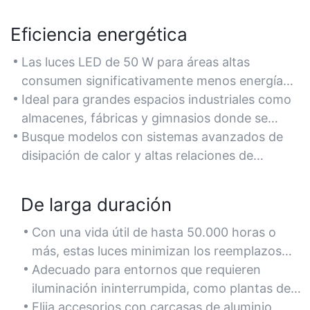
Eficiencia energética
Las luces LED de 50 W para áreas altas
consumen significativamente menos energía
que las luces de halogenuros metálicos o
Ideal para grandes espacios industriales como
fluorescentes tradicionales, lo que reduce los
almacenes, fábricas y gimnasios donde se
costos de electricidad hasta en un 60 % y al
requiere iluminación continua sin un consumo
Busque modelos con sistemas avanzados de
mismo tiempo mantiene un alto brillo.
excesivo de energía.
disipación de calor y altas relaciones de
lúmenes por vatio (por ejemplo, 130-150 lm/W)
para maximizar el ahorro de energía.
De larga duración
Con una vida útil de hasta 50.000 horas o
más, estas luces minimizan los reemplazos
frecuentes, lo que las hace perfectas para
Adecuado para entornos que requieren
instalaciones de techos altos de difícil acceso.
iluminación ininterrumpida, como plantas de
fabricación o centros logísticos, donde el
Elija accesorios con carcasas de aluminio