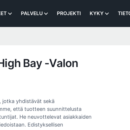
EET
PALVELU
PROJEKTI
KYKY
TIET
igh Bay -valon
, jotka yhdistävät sekä
amme, että tuotteen suunnittelusta
tuntijat. He neuvottelevat asiakkaiden
tiedoistaan. Edistyksellisen