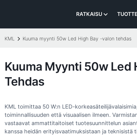
RATKAISU
TUOTT
KML
Kuuma myynti 50w Led High Bay -valon tehdas
Kuuma Myynti 50w Led H
Tehdas
KML toimittaa 50 W:n LED-korkeasäteilijävalaisimia
toiminnallisuuden että visuaalisen ilmeen. Varmist
vastaavat ammattitaitoiset tuotesuunnittelun asian
kanssa heidän erityisvaatimuksistaan ​​ja teknisistä 