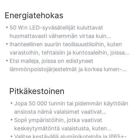
Energiatehokas
50 W:n LED-syväsäteilijät kuluttavat
huomattavasti vähemmän virtaa kuin
perinteiset monimetalli- tai loistelamput, mikä
Ihanteellinen suuriin teollisuustiloihin, kuten
vähentää sähkökustannuksia jopa 60 %
varastoihin, tehtaisiin ja kuntosaleihin, joissa
säilyttäen samalla korkean kirkkauden.
tarvitaan jatkuvaa valaistusta ilman liiallista
Etsi malleja, joissa on edistyneet
energiankulutusta.
lämmönpoistojärjestelmät ja korkea lumen-
wattisuhde (esim. 130–150 lm/W)
energiansäästön maksimoimiseksi.
Pitkäkestoinen
Jopa 50 000 tunnin tai pidemmän käyttöiän
ansiosta nämä valaisimet vaativat
mahdollisimman vähän vaihtoa, joten ne
Sopii ympäristöihin, jotka vaativat
sopivat täydellisesti vaikeasti tavoitettaviin
keskeytymätöntä valaistusta, kuten
korkeisiin kattoasennuksiin.
tuotantolaitoksiin tai logistiikkakeskuksiin,
Valitse kestävällä alumiinikotelolla ja IP65+-