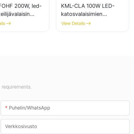
OHF 200W, led-
KML-CLA 100W LED-
ilijävalaisin
katosvalaisimien
aistukseen
toimittaja sisätiloihin,
ils
View Details
yhalleihin,
kuten huoltoasemille ja
eille jne.
alikulkutunneleihin.
 requirements.
Puhelin/WhatsApp
Verkkosivusto