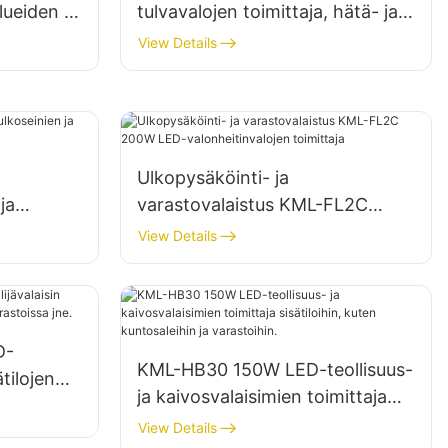
lueiden ja
tulvavalojen toimittaja, hätä- ja
tukseen
katastrofiapukohteiden valaistus
View Details
Ulkopysäköinti- ja
ja
varastovalaistus KML-FL2C
200W LED-valonheitinvalojen
View Details
toimittaja
D-
KML-HB30 150W LED-teollisuus-
ätilojen
ja kaivosvalaisimien toimittaja
,
sisätiloihin, kuten kuntosaleihin
View Details