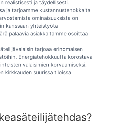
realistisesti ja täydellisesti.
ssa ja tarjoamme kustannustehokkaita
n arvostamista ominaisuuksista on
än kanssaan yhteistyötä
äärä palaavia asiakkaitamme osoittaa
eilijävalaisin tarjoaa erinomaisen
äristöihin. Energiatehokkuutta korostava
inteisten valaisimien korvaamiseksi.
n kirkkauden suurissa tiloissa
keasäteilijätehdas?