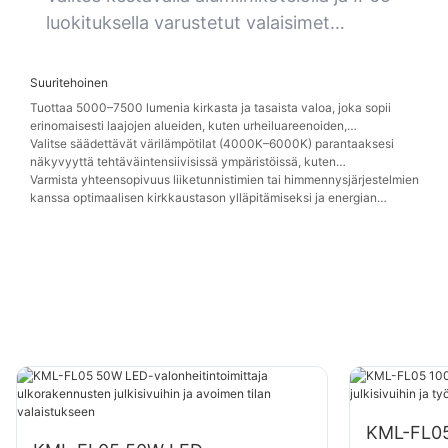
joissa huoltoseisokit ovat kalliita.
luokituksella varustetut valaisimet
varmistaaksesi pitkän käyttöiän pölyisissä,
kosteissa tai tärinäalttiissa ympäristöissä.
Suuritehoinen
Tuottaa 5000–7500 lumenia kirkasta ja tasaista valoa, joka sopii
erinomaisesti laajojen alueiden, kuten urheiluareenoiden,
pysäköintihallien tai vähittäiskaupan varastojen, valaistukseen.
Valitse säädettävät värilämpötilat (4000K–6000K) parantaaksesi
näkyvyyttä tehtäväintensiivisissä ympäristöissä, kuten
kokoonpanolinjoilla tai tarkastusalueilla.
Varmista yhteensopivuus liiketunnistimien tai himmennysjärjestelmien
kanssa optimaalisen kirkkaustason ylläpitämiseksi ja energian
säästämiseksi hiljaisten aikojen aikana.
KML-FL05