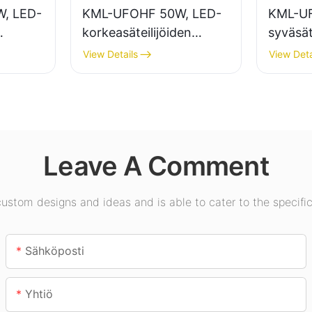
, LED-
KML-UFOHF 50W, LED-
KML-UF
korkeasäteilijöiden
syväsäte
valaisintoimittaja
sisäval
View Details
View Deta
teollisuuslaitoksiin,
näyttel
sa,
varastoihin ja muihin
kuntosal
sisävalaistussovelluksiin.
Leave A Comment
stom designs and ideas and is able to cater to the specific
Sähköposti
Yhtiö