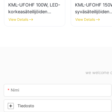
KML-UFOHF 100W, LED-
KML-UFOHF 150W
korkeasäteilijöiden
syväsäteilijöiden
valaisintoimittaja
valaisintoimittaja
View Details
View Details
teollisuuslaitoksiin,
sisävalaistukseen
varastoihin ja muihin
teollisuuslaitoksis
sisävalaistussovelluksiin.
kuntosaleilla jne.
we welcome cu
Nimi
Tiedosto