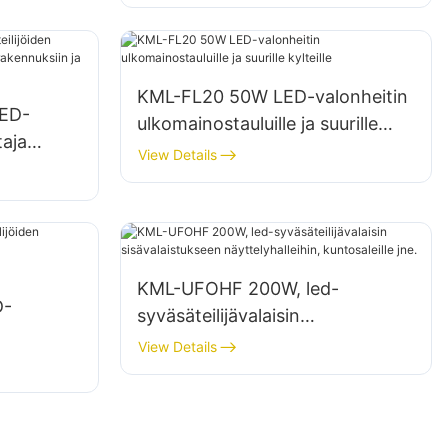
ja varastoihin.
KML-FL20 50W LED-valonheitin
ED-
ulkomainostauluille ja suurille
taja
kylteille
View Details
a
KML-UFOHF 200W, led-
D-
syväsäteilijävalaisin
sisävalaistukseen
View Details
näyttelyhalleihin, kuntosaleille
jne.