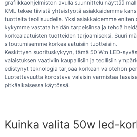
grafiikkaohjelmiston avulla suunnittelu näyttää mallin 
KML tekee tiivistä yhteistyötä asiakkaidemme kan
tuotteita teollisuudelle. Yksi asiakkaidemme enite
kykymme vastata heidän tarpeisiinsa ja tehdä heid
korkealaatuisten tuotteiden tarjoamiseksi. Suuri m
sitoutumisemme korkealaatuisiin tuotteisiin.
Keskittyen suorituskykyyn, tämä 50 W:n LED-syväsät
valaistuksen vaativiin kaupallisiin ja teollisiin ymp
edistynyt teknologia tarjoaa korkean valotehon per
Luotettavuutta korostava valaisin varmistaa tasaise
pitkäaikaisessa käytössä.
Kuinka valita 50w led-kor