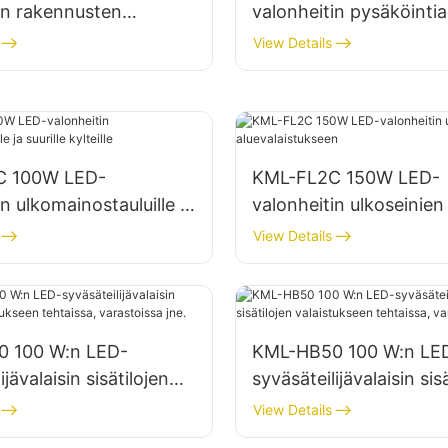
in rakennusten
valonheitin pysäköintia
in ja
varastoalueiden valais
View Details
laistukseen
C 100W LED-
KML-FL2C 150W LED-
n ulkomainostauluille ja
valonheitin ulkoseinien 
lteille
aluevalaistukseen
View Details
 100 W:n LED-
KML-HB50 100 W:n LE
ijävalaisin sisätilojen
syväsäteilijävalaisin sis
seen tehtaissa,
valaistukseen tehtaissa
View Details
sa jne.
varastoissa jne.