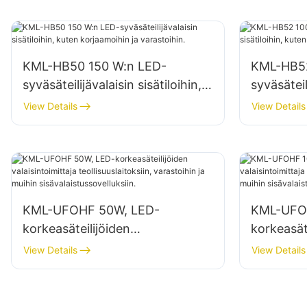
KML-HB50 150 W:n LED-
KML-HB52
syväsäteilijävalaisin sisätiloihin,
syväsäteil
kuten korjaamoihin ja
kuten teo
View Details
View Details
varastoihin.
varastoih
KML-UFOHF 50W, LED-
KML-UFO
korkeasäteilijöiden
korkeasät
valaisintoimittaja
valaisinto
View Details
View Details
teollisuuslaitoksiin, varastoihin ja
teollisuus
muihin sisävalaistussovelluksiin.
muihin sis