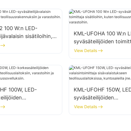
 100 W:n LED-
KML-UFOHA 100 W:n L
ijävalaisin sisätiloihin,
syväsäteilijöiden toimit
llisuusrakennuksiin ja
sisätiloihin, kuten
View Details
in.
teollisuusrakennuksiin j
varastoihin.
HF 100W, LED-
KML-UFOHF 150W, LE
eilijöiden
syväsäteilijöiden
imittaja
valaisintoimittaja
View Details
laitoksiin, varastoihin ja
sisävalaistukseen
ävalaistussovelluksiin.
teollisuuslaitoksissa,
kuntosaleilla jne.