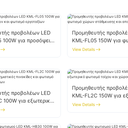
υτής προβολέων LED
Προμηθευτής προβολ
 100W για προσόψεις
KML-FL05 150W για φ
και φωτισμό
χώρων στάθμευσης κα
View Details
ων
αποθήκευσης
Προμηθευτής προβολ
υτής προβολέων LED
KML-FL2C 150W για ε
 100W για εξωτερικές
φωτισμό τοίχου και χ
View Details
ικές πινακίδες και
μεγάλων πινακίδων