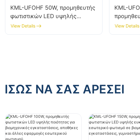
KML-UFOHF 50W, προμηθευτής
KML-UFO
φωτιστικών LED υψηλής
προμηθευ
ευκρίνειας για βιομηχανικές
υψηλής π
View Details
View Details
εγκαταστάσεις, αποθήκες και
βιομηχαν
άλλες εφαρμογές εσωτερικού
αποθήκες
φωτισμού.
εφαρμογέ
φωτισμού
ΊΣΩΣ ΝΑ ΣΑΣ ΑΡΈΣΕΙ