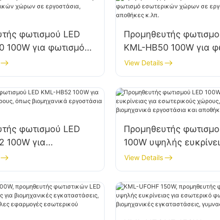
υτής φωτισμού LED
Προμηθευτής φωτισμο
 100W για φωτισμό
KML-HB50 100W για φ
κών χώρων σε
εσωτερικών χώρων σ
View Details
ια, αποθήκες κ.λπ.
εργοστάσια, αποθήκες
υτής φωτισμού LED
Προμηθευτής φωτισμο
2 100W για
100W υψηλής ευκρίνει
ούς χώρους, όπως
εσωτερικούς χώρους,
View Details
ικά εργοστάσια και
βιομηχανικά εργοστάσ
.
αποθήκες.