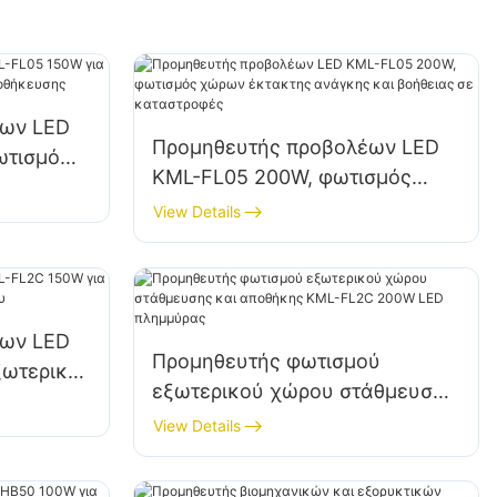
έων LED
Προμηθευτής προβολέων LED
ωτισμό
KML-FL05 200W, φωτισμός
ι
χώρων έκτακτης ανάγκης και
View Details
βοήθειας σε καταστροφές
έων LED
Προμηθευτής φωτισμού
ξωτερικό
εξωτερικού χώρου στάθμευσης
ώρου
και αποθήκης KML-FL2C 200W
View Details
LED πλημμύρας