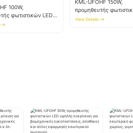
KML-UFOHF 150W,
HF 100W,
προμηθευτής φωτιστι
τής φωτιστικών LED
υψηλής ευκρίνειας γι
View Details
οιότητας για
εσωτερικό φωτισμό σε
ικές εγκαταστάσεις,
βιομηχανικές εγκατασ
 και άλλες
γυμναστήρια κ.λπ.
ς εσωτερικού
.