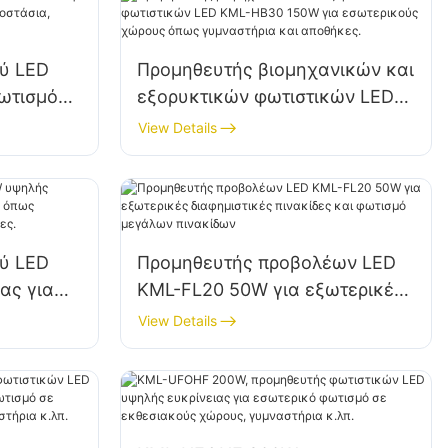
ύ LED
Προμηθευτής βιομηχανικών και
ωτισμό
εξορυκτικών φωτιστικών LED
ε
KML-HB30 150W για
View Details
 κ.λπ.
εσωτερικούς χώρους όπως
γυμναστήρια και αποθήκες.
ύ LED
Προμηθευτής προβολέων LED
ας για
KML-FL20 50W για εξωτερικές
 όπως
διαφημιστικές πινακίδες και
View Details
ια και
φωτισμό μεγάλων πινακίδων