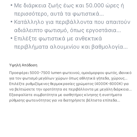
Με διάρκεια ζωής έως και 50.000 ώρες ή
περισσότερο, αυτά τα φωτιστικά
ελαχιστοποιούν τις συχνές αντικαταστάσεις,
Κατάλληλο για περιβάλλοντα που απαιτούν
καθιστώντας τα ιδανικά για εγκαταστάσεις
αδιάλειπτο φωτισμό, όπως εργοστάσια
με υψηλή οροφή σε δυσπρόσιτα σημεία.
παραγωγής ή κέντρα logistics, όπου ο
Επιλέξτε φωτιστικά με ανθεκτικά
χρόνος διακοπής λειτουργίας για συντήρηση
περιβλήματα αλουμινίου και βαθμολογία
είναι δαπανηρός.
IP65+ για να εξασφαλίσετε μακροζωία σε
περιβάλλοντα με σκόνη, υγρασία ή υψηλούς
Υψηλή Απόδοση
κραδασμούς.
Προσφέρει 5000-7500 lumen φωτεινού, ομοιόμορφου φωτός, ιδανικό
για τον φωτισμό μεγάλων χώρων όπως αθλητικά γήπεδα, χώρους
στάθμευσης ή αποθήκες λιανικής.
Επιλέξτε ρυθμιζόμενες θερμοκρασίες χρώματος (4000K-6000K) για
να βελτιώσετε την ορατότητα σε περιβάλλοντα με μεγάλη διάρκεια
εργασίας, όπως γραμμές συναρμολόγησης ή ζώνες επιθεώρησης.
Εξασφαλίστε συμβατότητα με αισθητήρες κίνησης ή συστήματα
ρύθμισης φωτεινότητας για να διατηρήσετε βέλτιστα επίπεδα
φωτεινότητας, εξοικονομώντας παράλληλα ενέργεια σε περιόδους
χαμηλής δραστηριότητας.