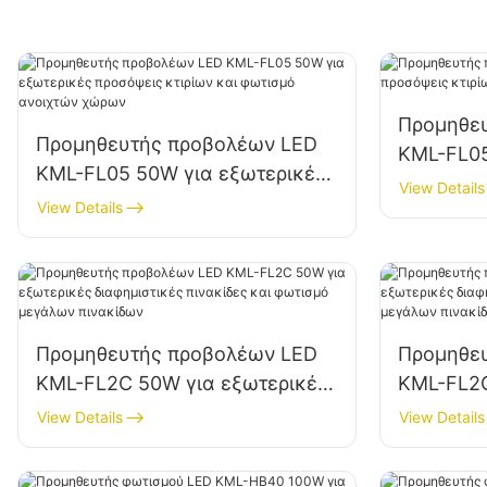
Προμηθε
Προμηθευτής προβολέων LED
KML-FL05
KML-FL05 50W για εξωτερικές
κτιρίων 
View Details
προσόψεις κτιρίων και φωτισμό
View Details
εργοταξί
ανοιχτών χώρων
Προμηθευτής προβολέων LED
Προμηθε
KML-FL2C 50W για εξωτερικές
KML-FL2C
διαφημιστικές πινακίδες και
διαφημιστ
View Details
View Details
φωτισμό μεγάλων πινακίδων
φωτισμό 