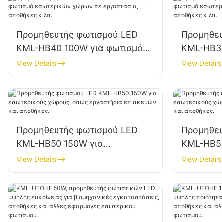
Προμηθευτής φωτισμού LED
Προμηθε
KML-HB40 100W για φωτισμό
KML-HB30
εσωτερικών χώρων σε
εσωτερι
View Details
View Details
εργοστάσια, αποθήκες κ.λπ.
εργοστάσ
Προμηθευτής φωτισμού LED
Προμηθε
KML-HB50 150W για
KML-HB5
εσωτερικούς χώρους, όπως
εσωτερικ
View Details
View Details
εργαστήρια επισκευών και
βιομηχαν
αποθήκες.
αποθήκες