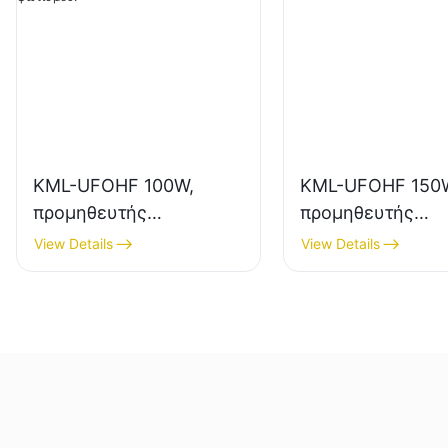
KML-UFOHF 100W,
KML-UFOHF 150
προμηθευτής
προμηθευτής
φωτιστικών LED
φωτιστικών LED
View Details
View Details
υψηλής ποιότητας για
υψηλής ευκρίνει
βιομηχανικές
εσωτερικό φωτισ
εγκαταστάσεις,
βιομηχανικές
αποθήκες και άλλες
εγκαταστάσεις,
εφαρμογές εσωτερικού
γυμναστήρια κ.λ
φωτισμού.