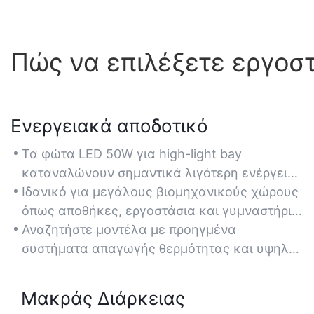
Πώς να επιλέξετε εργοσ
Ενεργειακά αποδοτικό
Τα φώτα LED 50W για high-light bay
καταναλώνουν σημαντικά λιγότερη ενέργεια
από τα παραδοσιακά φώτα αλογονιδίων
Ιδανικό για μεγάλους βιομηχανικούς χώρους
μετάλλων ή φθορισμού, μειώνοντας το
όπως αποθήκες, εργοστάσια και γυμναστήρια
κόστος ηλεκτρικής ενέργειας έως και 60%
όπου απαιτείται συνεχής φωτισμός χωρίς
Αναζητήστε μοντέλα με προηγμένα
διατηρώντας παράλληλα υψηλή φωτεινότητα.
υπερβολική κατανάλωση ενέργειας.
συστήματα απαγωγής θερμότητας και υψηλή
αναλογία lumens ανά watt (π.χ., 130-150
lm/W) για να μεγιστοποιήσετε την
Μακράς Διάρκειας
εξοικονόμηση ενέργειας.