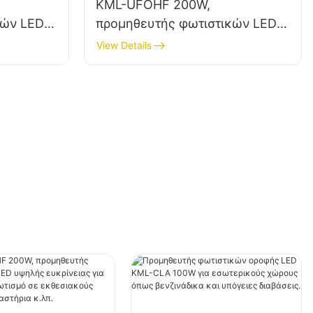
KML-UFOHF 200W,
κών LED
προμηθευτής φωτιστικών LED
α
υψηλής ευκρίνειας για
View Details
εσωτερικό φωτισμό σε
τάσεις,
εκθεσιακούς χώρους,
γυμναστήρια κ.λπ.